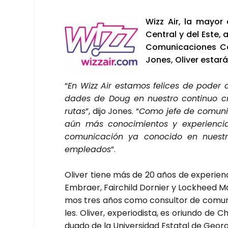
Wizz Air, la mayor 
Cen­tral y del Este,
Comu­ni­ca­cio­nes Cor
Jones, Oli­ver esta­r
“
En Wizz Air esta­mos feli­ces de poder co
da­des de Doug en nues­tro con­ti­nuo cr
rutas
”, dijo Jones. “
Como jefe de comu­ni­ca
aún más cono­ci­mien­tos y expe­rien­c
comu­ni­ca­ción ya cono­ci­do en nues­tr
emplea­dos
”.
Oli­ver tie­ne más de 20 años de expe­rien­ci
Embraer, Fair­child Dor­nier y Lockheed Mar­t
mos tres años como con­sul­tor de comu­n
les. Oli­ver, expe­rio­dis­ta, es oriun­do de 
dua­do de la Uni­ver­si­dad Esta­tal de Geor­