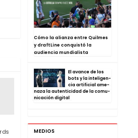
Cómo la alian­za entre Quil­mes
y draftLi­ne con­quis­tó la
audien­cia mun­dia­lis­ta
El avan­ce de los
bots y la inte­li­gen­
cia arti­fi­cial ame­
na­za la auten­ti­ci­dad de la comu­
ni­ca­ción digi­tal
MEDIOS
rds