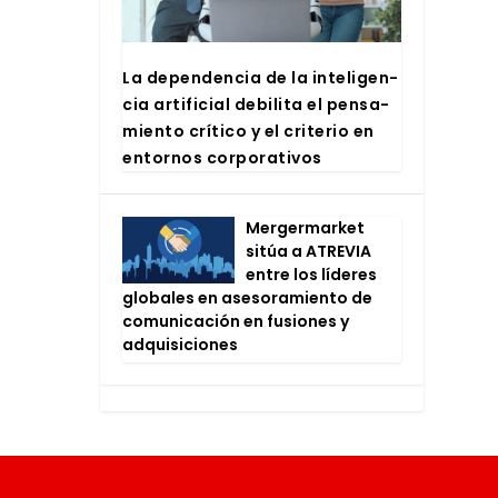
La depen­den­cia de la inte­li­gen­
cia arti­fi­cial debi­li­ta el pen­sa­
mien­to crí­ti­co y el cri­te­rio en
entor­nos cor­po­ra­ti­vos
Mer­ger­mar­ket
sitúa a ATRE­VIA
entre los líde­res
glo­ba­les en ase­so­ra­mien­to de
comu­ni­ca­ción en fusio­nes y
adqui­si­cio­nes