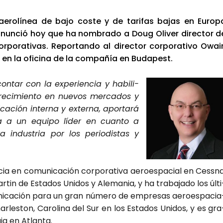
aero­lí­nea de bajo cos­te y de tari­fas bajas en Euro­p
 anun­ció hoy que ha nom­bra­do a Doug Oli­ver direc­tor d
­po­ra­ti­vas. Repor­tan­do al direc­tor cor­po­ra­ti­vo Owai
á en la ofi­ci­na de la com­pa­ñía en Buda­pest.
n­tar con la expe­rien­cia y habi­li­
e­ci­mien­to en nue­vos mer­ca­dos y
­ción inter­na y exter­na, apor­ta­rá
ia a un equi­po líder en cuan­to a
a indus­tria por los perio­dis­tas y
a en comu­ni­ca­ción cor­po­ra­ti­va aero­es­pa­cial en Cess­na
in de Esta­dos Uni­dos y Ale­ma­nia, y ha tra­ba­ja­do los últi
i­ca­ción para un gran núme­ro de empre­sas aero­es­pa­cia
Char­les­ton, Caro­li­na del Sur en los Esta­dos Uni­dos, y es gra
gia en Atlan­ta.