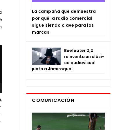
La cam­pa­ña que demues­tra
a
por qué la radio comer­cial
e
sigue sien­do cla­ve para las
n
mar­cas
Bee­fea­ter 0,0
rein­ven­ta un clá­si­
co audio­vi­sual
jun­to a Jami­ro­quai
,
COMUNICACIÓN
­
­
­