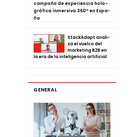
cam­pa­ña de expe­rien­cia holo­
grá­fi­ca inmer­si­va 360º en Espa­
ña
Stac­kA­dapt ana­li­
za el vuel­co del
mar­ke­ting B2B en
la era de la inte­li­gen­cia arti­fi­cial
GENERAL