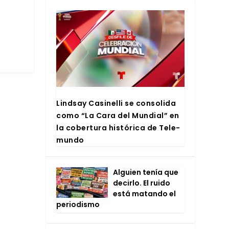
Lind­say Casi­ne­lli se con­so­li­da
como “La Cara del Mun­dial” en
la cober­tu­ra his­tó­ri­ca de Tele­
mun­do
Alguien tenía que
decir­lo. El rui­do
está matan­do el
perio­dis­mo