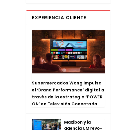
EXPERIENCIA CLIENTE
Super­mer­ca­dos Wong impul­sa
el ‘Brand Per­for­man­ce’ digi­tal a
tra­vés de la estra­te­gia ‘POWER
ON’ en Tele­vi­sión Conec­ta­da
Maxi­bon y la
agen­cia UM revo­