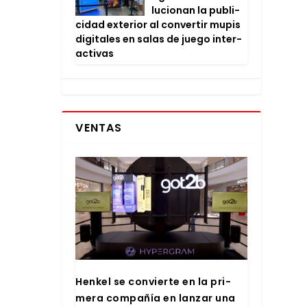
lu­cio­nan la publi­
ci­dad exte­rior al con­ver­tir mupis
digi­ta­les en salas de jue­go inter­
ac­ti­vas
VENTAS
Hen­kel se con­vier­te en la pri­
me­ra com­pa­ñía en lan­zar una