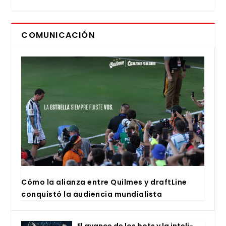
COMUNICACIÓN
Cómo la alian­za entre Quil­mes y draftLi­ne
con­quis­tó la audien­cia mun­dia­lis­ta
El avan­ce de los bots y la inte­li­