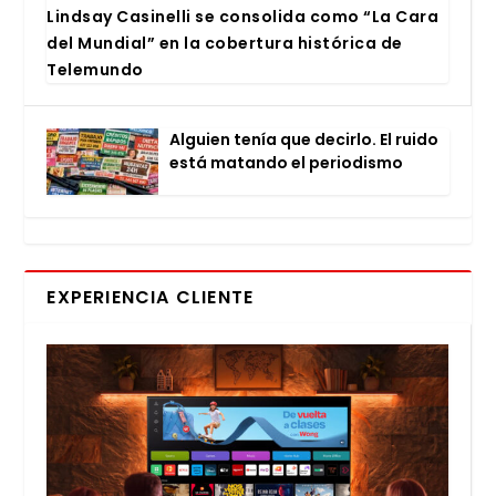
Lind­say Casi­ne­lli se con­so­li­da como “La Cara
del Mun­dial” en la cober­tu­ra his­tó­ri­ca de
Tele­mun­do
Alguien tenía que decir­lo. El rui­do
está matan­do el perio­dis­mo
EXPERIENCIA CLIENTE