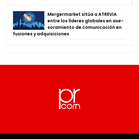
Mer­ger­mar­ket sitúa a ATRE­VIA
entre los líde­res glo­ba­les en ase­
so­ra­mien­to de comu­ni­ca­ción en
fusio­nes y adqui­si­cio­nes