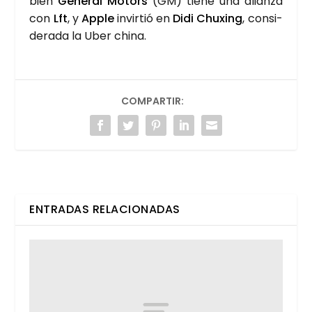
bién
Gene­ral Motors
(GM) tie­ne una alian­za
con
Lft
, y
Apple
invir­tió en
Didi Chu­xing
, con­si­
de­ra­da la Uber chi­na.
COMPARTIR:
ENTRADAS RELACIONADAS