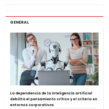
GENERAL
La depen­den­cia de la inte­li­gen­cia arti­fi­cial
debi­li­ta el pen­sa­mien­to crí­ti­co y el cri­te­rio en
entor­nos cor­po­ra­ti­vos