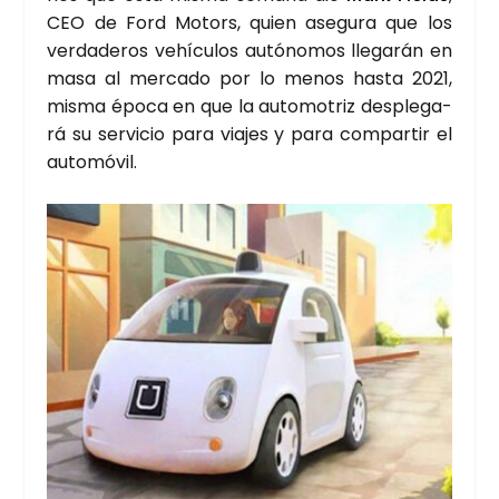
CEO de Ford Motors, quien ase­gu­ra que los
ver­da­de­ros vehícu­los autó­no­mos lle­ga­rán en
masa al mer­ca­do por lo menos has­ta 2021,
mis­ma épo­ca en que la auto­mo­triz des­ple­ga­
rá su ser­vi­cio para via­jes y para com­par­tir el
auto­mó­vil.