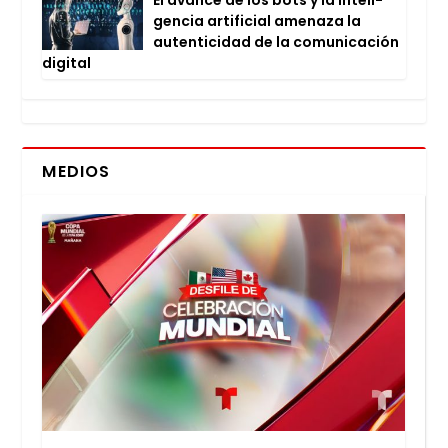
gen­cia arti­fi­cial ame­na­za la
auten­ti­ci­dad de la comu­ni­ca­ción
digi­tal
MEDIOS