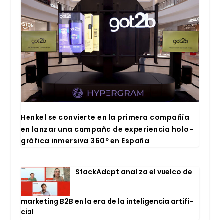
Hen­kel se con­vier­te en la pri­me­ra com­pa­ñía
en lan­zar una cam­pa­ña de expe­rien­cia holo­
grá­fi­ca inmer­si­va 360º en Espa­ña
Stac­kA­dapt ana­li­za el vuel­co del
mar­ke­ting B2B en la era de la inte­li­gen­cia arti­fi­
cial