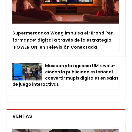
Super­mer­ca­dos Wong impul­sa el ‘Brand Per­
for­man­ce’ digi­tal a tra­vés de la estra­te­gia
‘POWER ON’ en Tele­vi­sión Conec­ta­da
Maxi­bon y la agen­cia UM revo­lu­
cio­nan la publi­ci­dad exte­rior al
con­ver­tir mupis digi­ta­les en salas
de jue­go inter­ac­ti­vas
VENTAS