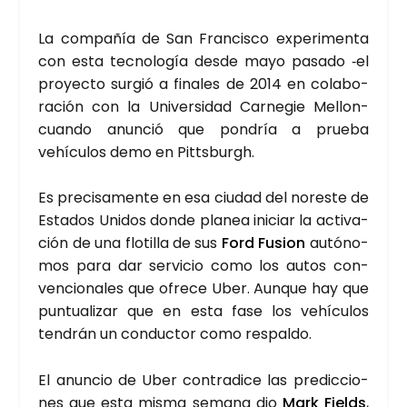
La com­pa­ñía de San Fran­cis­co expe­ri­men­ta
con esta tec­no­lo­gía des­de mayo pasa­do ‑el
pro­yec­to sur­gió a fina­les de 2014 en cola­bo­
ra­ción con la Uni­ver­si­dad Car­ne­gie Mellon-
cuan­do anun­ció que pon­dría a prue­ba
vehícu­los demo en Pit­ts­burgh.
Es pre­ci­sa­men­te en esa ciu­dad del nores­te de
Esta­dos Uni­dos don­de pla­nea ini­ciar la acti­va­
ción de una flo­ti­lla de sus
Ford Fusion
autó­no­
mos para dar ser­vi­cio como los autos con­
ven­cio­na­les que ofre­ce Uber. Aun­que hay que
pun­tua­li­zar que en esta fase los vehícu­los
ten­drán un con­duc­tor como res­pal­do.
El anun­cio de Uber con­tra­di­ce las pre­dic­cio­
nes que esta mis­ma sema­na dio
Mark Fields
,