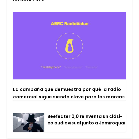
La cam­pa­ña que demues­tra por qué la radio
comer­cial sigue sien­do cla­ve para las mar­cas
Bee­fea­ter 0,0 rein­ven­ta un clá­si­
co audio­vi­sual jun­to a Jami­ro­quai