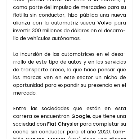
como par­te del impul­so de mer­ca­deo para su
flo­ti­lla sin con­duc­tor, hizo públi­ca una nue­va
alian­za con la auto­mo­triz sue­ca
Vol­vo
para
inver­tir 300 millo­nes de dóla­res en el desa­rro­
llo de vehícu­los autó­no­mos.
La incur­sión de las auto­mo­tri­ces en el desa­
rro­llo de este tipo de autos y en los ser­vi­cios
de trans­por­te cre­ce, lo que hace pen­sar que
las mar­cas ven en este sec­tor un nicho de
opor­tu­ni­dad para expan­dir su pre­sen­cia en el
mer­ca­do.
Entre las socie­da­des que están en esta
carre­ra se encuen­tran
Goo­gle
, que tie­ne una
socie­dad con
Fiat Chrys­ler
para com­ple­tar su
coche sin con­duc­tor para el año 2020; tam­