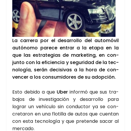
La carre­ra por el desa­rro­llo del auto­mó­vil
autó­no­mo pare­ce entrar a la eta­pa en la
que las estra­te­gias de mar­ke­ting, en con­
jun­to con la efi­cien­cia y segu­ri­dad de la tec­
no­lo­gía, serán deci­si­vas a la hora de con­
ven­cer a los con­su­mi­do­res de su adop­ción.
Esto debi­do a que
Uber
infor­mó que sus tra­
ba­jos de inves­ti­ga­ción y desa­rro­llo para
lograr un vehícu­lo sin con­duc­tor ya se con­
cre­ta­ron en una flo­ti­lla de autos que cuen­tan
con esta tec­no­lo­gía y que pre­ten­de sacar al
mer­ca­do.