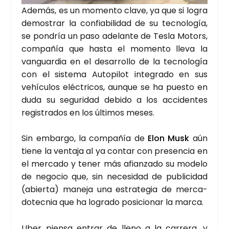
Ade­más, es un momen­to cla­ve, ya que si logra
demos­trar la con­fia­bi­li­dad de su tec­no­lo­gía,
se pon­dría un paso ade­lan­te de Tes­la Motors,
com­pa­ñía que has­ta el momen­to lle­va la
van­guar­dia en el desa­rro­llo de la tec­no­lo­gía
con el sis­te­ma Auto­pi­lot inte­gra­do en sus
vehícu­los eléc­tri­cos, aun­que se ha pues­to en
duda su segu­ri­dad debi­do a los acci­den­tes
regis­tra­dos en los últi­mos meses.
Sin embar­go, la com­pa­ñía de
Elon Musk
aún
tie­ne la ven­ta­ja al ya con­tar con pre­sen­cia en
el mer­ca­do y tener más afian­za­do su mode­lo
de nego­cio que, sin nece­si­dad de publi­ci­dad
(abier­ta) mane­ja una estra­te­gia de mer­ca­
do­tec­nia que ha logra­do posi­cio­nar la mar­ca.
Uber pien­sa entrar de lleno a la carre­ra, y