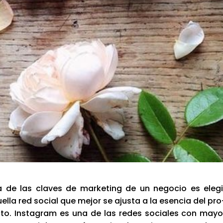
 de las cla­ves de mar­ke­ting de un nego­cio es ele­gi
e­lla red social que mejor se ajus­ta a la esen­cia del pro
­to. Ins­ta­gram es una de las redes socia­les con mayo