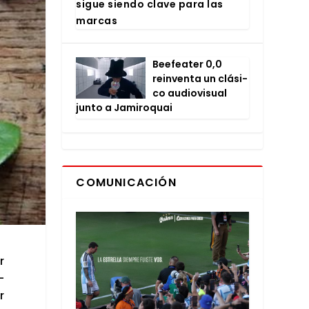
sigue sien­do cla­ve para las
mar­cas
Bee­fea­ter 0,0
rein­ven­ta un clá­si­
co audio­vi­sual
jun­to a Jami­ro­quai
COMUNICACIÓN
r
­
r