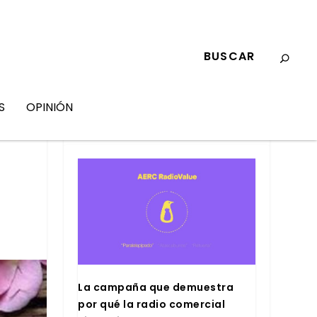
S
OPINIÓN
MARKETING
La cam­pa­ña que demues­tra
por qué la radio comer­cial