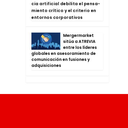
cia arti­fi­cial debi­li­ta el pen­sa­
mien­to crí­ti­co y el cri­te­rio en
entor­nos cor­po­ra­ti­vos
Mer­ger­mar­ket
sitúa a ATRE­VIA
entre los líde­res
glo­ba­les en ase­so­ra­mien­to de
comu­ni­ca­ción en fusio­nes y
adqui­si­cio­nes