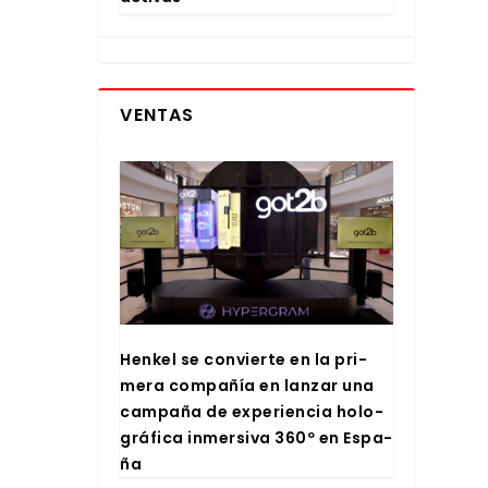
VENTAS
Hen­kel se con­vier­te en la pri­
me­ra com­pa­ñía en lan­zar una
cam­pa­ña de expe­rien­cia holo­
grá­fi­ca inmer­si­va 360º en Espa­
ña