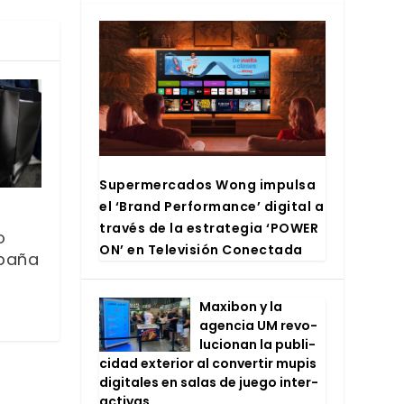
Super­mer­ca­dos Wong impul­sa
el ‘Brand Per­for­man­ce’ digi­tal a
tra­vés de la estra­te­gia ‘POWER
o
ON’ en Tele­vi­sión Conec­ta­da
paña
Maxi­bon y la
agen­cia UM revo­
lu­cio­nan la publi­
ci­dad exte­rior al con­ver­tir mupis
digi­ta­les en salas de jue­go inter­
ac­ti­vas