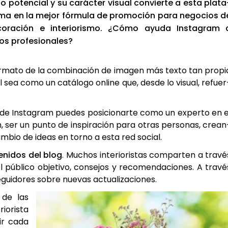
­to poten­cial y su carác­ter visual con­vier­te a esta pla­ta
­ma en la mejor fór­mu­la de pro­mo­ción para nego­cios d
o­ra­ción e inte­rio­ris­mo. ¿Cómo ayu­da Ins­ta­gram 
os pro­fe­sio­na­les?
or­ma­to de la com­bi­na­ción de ima­gen más tex­to tan pro­pi
 sea como un catá­lo­go onli­ne que, des­de lo visual, refuer
s de Ins­ta­gram pue­des posi­cio­nar­te como un exper­to en e
ón, ser un pun­to de ins­pi­ra­ción para otras per­so­nas, crean
m­bio de ideas en torno a esta red social.
­ni­dos del blog
. Muchos inte­rio­ris­tas com­par­ten a tra­vé
públi­co obje­ti­vo, con­se­jos y reco­men­da­cio­nes. A tra­vé
ui­do­res sobre nue­vas actua­li­za­cio­nes.
 de las
io­ris­ta
tir cada