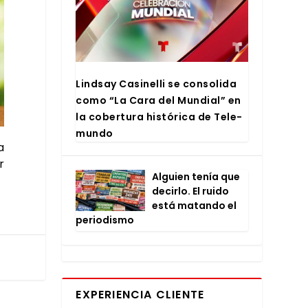
Lind­say Casi­ne­lli se con­so­li­da
como “La Cara del Mun­dial” en
la cober­tu­ra his­tó­ri­ca de Tele­
mun­do
a
r
Alguien tenía que
decir­lo. El rui­do
está matan­do el
perio­dis­mo
EXPERIENCIA CLIENTE