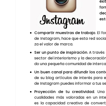
éxi
for
dec
est
Com­par­tir mues­tras de tra­ba­jo
. El f
de Ins­ta­gram, hace que esta red social
za el valor de mar­ca.
Ser un pun­to de ins­pi­ra­ción
. A tra­vé
sec­tor del inte­rio­ris­mo y la deco­ra­ci
do una peque­ña comu­ni­dad de inter­ca
Un buen canal para difun­dir los con­te
de su blog artícu­los de inte­rés para el 
de Ins­ta­gram pue­des infor­mar a tus seg
Pro­yec­ción de tu crea­ti­vi­dad
. Una
cua­li­da­des más valo­ra­das en un inte­r
es la capa­ci­dad crea­ti­va de con­ver­