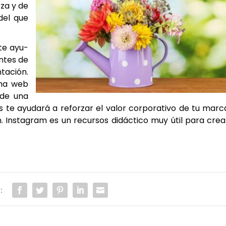
­za y de
 del que
 te ayu­
n­tes de
ta­ción.
i­na web
o de una
es te ayu­da­rá a refor­zar el valor cor­po­ra­ti­vo de tu mar­c
. Ins­ta­gram es un recur­sos didác­ti­co muy útil para crea
: