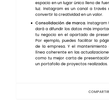
espa­cio en un lugar úni­co lleno de fuer
luz. Ins­ta­gram es un canal a tra­vés
con­ver­tir la crea­ti­vi­dad en un valor.
Con­so­li­da­ción de mar­ca
. Ins­ta­gram
da­rá a difun­dir los datos más impor­ta
tu nego­cio en el apar­ta­do de pre­sen­
Por ejem­plo, pue­des faci­li­tar la pág
de la empre­sa. Y el man­te­ni­mien­t
línea cohe­ren­te en las actua­li­za­cio­n
como tu mejor car­ta de pre­sen­ta­ción
un por­ta­fo­lio de pro­yec­tos rea­li­za­dos.
COMPARTIR