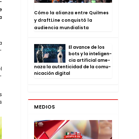
­
e
Cómo la alian­za entre Quil­mes
a
y draftLi­ne con­quis­tó la
audien­cia mun­dia­lis­ta
a
El avan­ce de los
­
bots y la inte­li­gen­
cia arti­fi­cial ame­
na­za la auten­ti­ci­dad de la comu­
l
ni­ca­ción digi­tal
­
s
s
MEDIOS