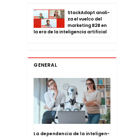
Stac­kA­dapt ana­li­
za el vuel­co del
mar­ke­ting B2B en
la era de la inte­li­gen­cia arti­fi­cial
GENERAL
La depen­den­cia de la inte­li­gen­