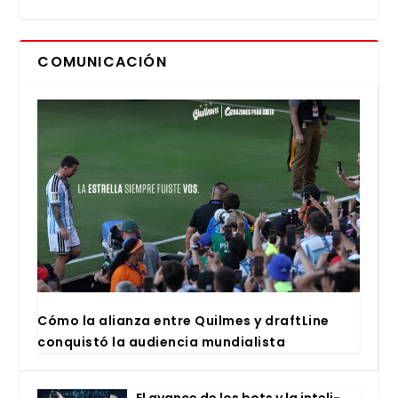
COMUNICACIÓN
Cómo la alian­za entre Quil­mes y draftLi­ne
con­quis­tó la audien­cia mun­dia­lis­ta
El avan­ce de los bots y la inte­li­