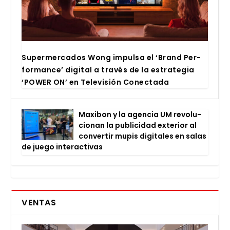
Super­mer­ca­dos Wong impul­sa el ‘Brand Per­
for­man­ce’ digi­tal a tra­vés de la estra­te­gia
‘POWER ON’ en Tele­vi­sión Conec­ta­da
Maxi­bon y la agen­cia UM revo­lu­
cio­nan la publi­ci­dad exte­rior al
con­ver­tir mupis digi­ta­les en salas
de jue­go inter­ac­ti­vas
VENTAS