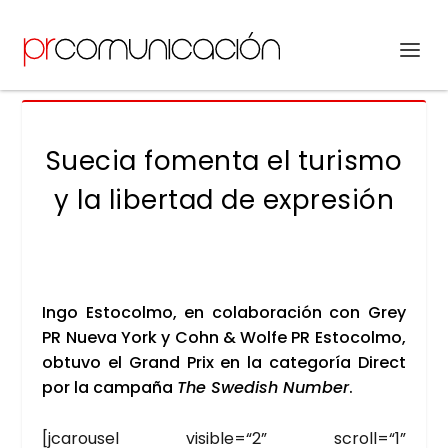
Suecia fomenta el turismo
y la libertad de expresión
Ingo Esto­col­mo, en cola­bo­ra­ción con Grey
PR Nue­va York y Cohn & Wol­fe PR Esto­col­mo,
obtu­vo el Grand Prix en la cate­go­ría Direct
por la cam­pa­ña
The Swe­dish Num­ber
.
[jca­rou­sel visible=“2” scroll=“1”