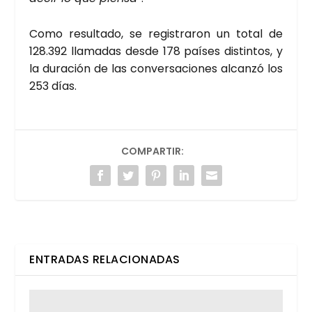
Como resul­ta­do, se regis­tra­ron un total de
128.392 lla­ma­das des­de 178 paí­ses dis­tin­tos, y
la dura­ción de las con­ver­sa­cio­nes alcan­zó los
253 días.
COMPARTIR:
ENTRADAS RELACIONADAS