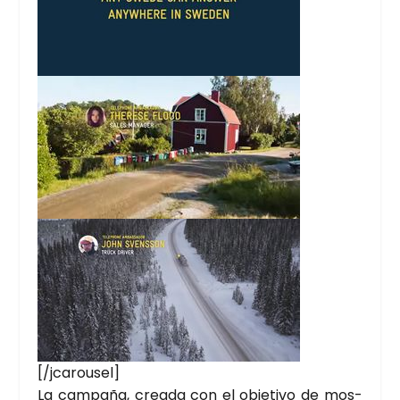
[/jcarousel]
La cam­pa­ña, crea­da con el obje­ti­vo de mos­