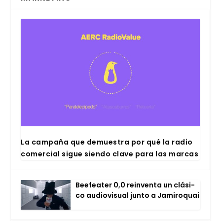
La cam­pa­ña que demues­tra por qué la radio
comer­cial sigue sien­do cla­ve para las mar­cas
Bee­fea­ter 0,0 rein­ven­ta un clá­si­
co audio­vi­sual jun­to a Jami­ro­quai