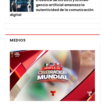
gen­cia arti­fi­cial ame­na­za la
auten­ti­ci­dad de la comu­ni­ca­ción
digi­tal
MEDIOS