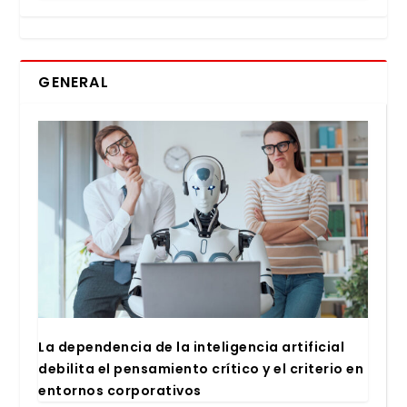
GENERAL
La depen­den­cia de la inte­li­gen­cia arti­fi­cial
debi­li­ta el pen­sa­mien­to crí­ti­co y el cri­te­rio en
entor­nos cor­po­ra­ti­vos