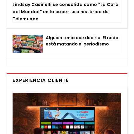
Lind­say Casi­ne­lli se con­so­li­da como “La Cara
del Mun­dial” en la cober­tu­ra his­tó­ri­ca de
Tele­mun­do
Alguien tenía que decir­lo. El rui­do
está matan­do el perio­dis­mo
EXPERIENCIA CLIENTE