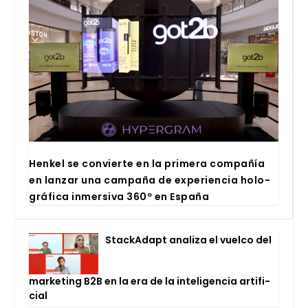
Hen­kel se con­vier­te en la pri­me­ra com­pa­ñía
en lan­zar una cam­pa­ña de expe­rien­cia holo­
grá­fi­ca inmer­si­va 360º en Espa­ña
Stac­kA­dapt ana­li­za el vuel­co del
mar­ke­ting B2B en la era de la inte­li­gen­cia arti­fi­
cial