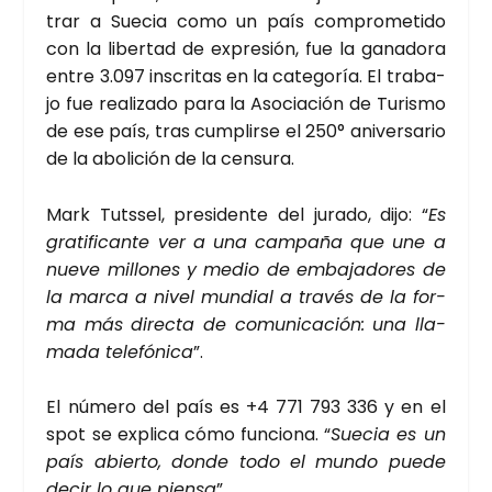
trar a Sue­cia como un país com­pro­me­ti­do
con la liber­tad de expre­sión, fue la gana­do­ra
entre 3.097 ins­cri­tas en la cate­go­ría. El tra­ba­
jo fue rea­li­za­do para la Aso­cia­ción de Turis­mo
de ese país, tras cum­plir­se el 250° ani­ver­sa­rio
de la abo­li­ción de la cen­su­ra.
Mark Tuts­sel, pre­si­den­te del jura­do, dijo: “
Es
gra­ti­fi­can­te ver a una cam­pa­ña que une a
nue­ve millo­nes y medio de emba­ja­do­res de
la mar­ca a nivel mun­dial a tra­vés de la for­
ma más direc­ta de comu­ni­ca­ción: una lla­
ma­da tele­fó­ni­ca
”.
El núme­ro del país es +4 771 793 336 y en el
spot se expli­ca cómo fun­cio­na. “
Sue­cia es un
país abier­to, don­de todo el mun­do pue­de
decir lo que pien­sa
”.