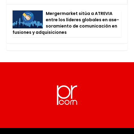
Mer­ger­mar­ket sitúa a ATRE­VIA
entre los líde­res glo­ba­les en ase­
so­ra­mien­to de comu­ni­ca­ción en
fusio­nes y adqui­si­cio­nes