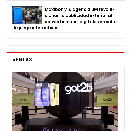
Maxi­bon y la agen­cia UM revo­lu­
cio­nan la publi­ci­dad exte­rior al
con­ver­tir mupis digi­ta­les en salas
de jue­go inter­ac­ti­vas
VENTAS