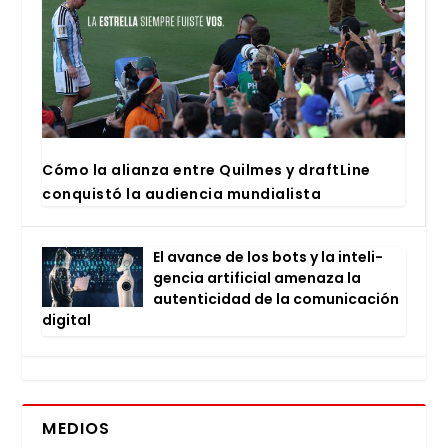
Cómo la alian­za entre Quil­mes y draftLi­ne
con­quis­tó la audien­cia mun­dia­lis­ta
El avan­ce de los bots y la inte­li­
gen­cia arti­fi­cial ame­na­za la
auten­ti­ci­dad de la comu­ni­ca­ción
digi­tal
MEDIOS