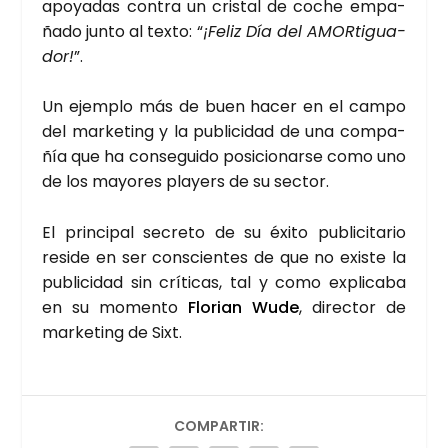
apo­ya­das con­tra un cris­tal de coche empa­
ña­do jun­to al tex­to: “
¡Feliz Día del AMOR­ti­gua­
dor!
”.
Un ejem­plo más de buen hacer en el cam­po
del mar­ke­ting y la publi­ci­dad de una com­pa­
ñía que ha con­se­gui­do posi­cio­nar­se como uno
de los mayo­res pla­yers de su sec­tor.
El prin­ci­pal secre­to de su éxi­to publi­ci­ta­rio
resi­de en ser cons­cien­tes de que no exis­te la
publi­ci­dad sin crí­ti­cas, tal y como expli­ca­ba
en su momen­to
Flo­rian Wude
, direc­tor de
mar­ke­ting de Sixt.
COMPARTIR: