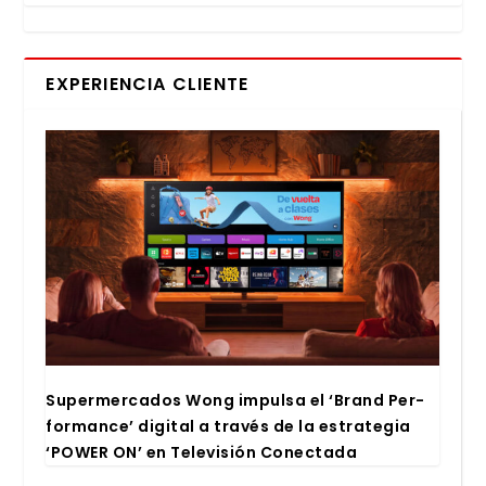
EXPERIENCIA CLIENTE
Super­mer­ca­dos Wong impul­sa el ‘Brand Per­
for­man­ce’ digi­tal a tra­vés de la estra­te­gia
‘POWER ON’ en Tele­vi­sión Conec­ta­da