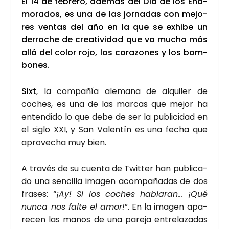
El 14 de febre­ro, ade­más del Día de los Ena­
mo­ra­dos, es una de las jor­na­das con mejo­
res ven­tas del año en la que se exhi­be un
derro­che de crea­ti­vi­dad que va mucho más
allá del color rojo, los cora­zo­nes y los bom­
bo­nes.
Sixt
, la com­pa­ñía ale­ma­na de alqui­ler de
coches, es una de las mar­cas que mejor ha
enten­di­do lo que debe de ser la publi­ci­dad en
el siglo XXI, y San Valen­tín es una fecha que
apro­ve­cha muy bien.
A tra­vés de su cuen­ta de Twit­ter han publi­ca­
do una sen­ci­lla ima­gen acom­pa­ña­das de dos
fra­ses: “
¡Ay! Si los coches habla­ran… ¡Qué
nun­ca nos fal­te el amor!
”. En la ima­gen apa­
re­cen las manos de una pare­ja entre­la­za­das