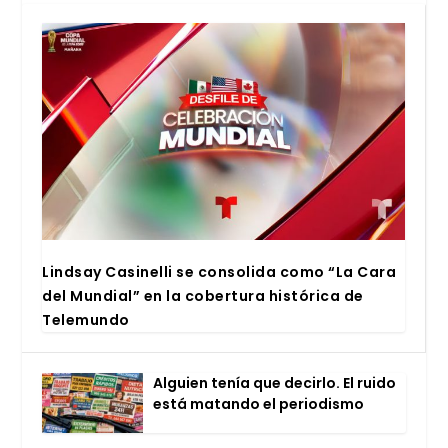
Lind­say Casi­ne­lli se con­so­li­da como “La Cara
del Mun­dial” en la cober­tu­ra his­tó­ri­ca de
Tele­mun­do
Alguien tenía que decir­lo. El rui­do
está matan­do el perio­dis­mo