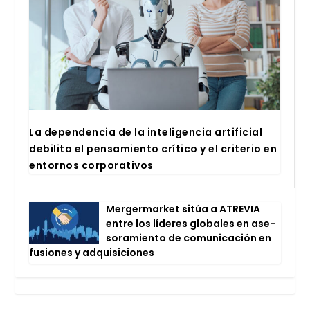
La depen­den­cia de la inte­li­gen­cia arti­fi­cial
debi­li­ta el pen­sa­mien­to crí­ti­co y el cri­te­rio en
entor­nos cor­po­ra­ti­vos
Mer­ger­mar­ket sitúa a ATRE­VIA
entre los líde­res glo­ba­les en ase­
so­ra­mien­to de comu­ni­ca­ción en
fusio­nes y adqui­si­cio­nes