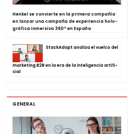
Hen­kel se con­vier­te en la pri­me­ra com­pa­ñía
en lan­zar una cam­pa­ña de expe­rien­cia holo­
grá­fi­ca inmer­si­va 360º en Espa­ña
Stac­kA­dapt ana­li­za el vuel­co del
mar­ke­ting B2B en la era de la inte­li­gen­cia arti­fi­
cial
GENERAL