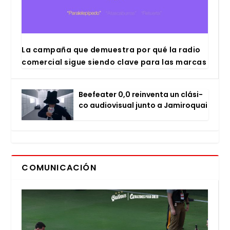
La cam­pa­ña que demues­tra por qué la radio
comer­cial sigue sien­do cla­ve para las mar­cas
Bee­fea­ter 0,0 rein­ven­ta un clá­si­
co audio­vi­sual jun­to a Jami­ro­quai
COMUNICACIÓN