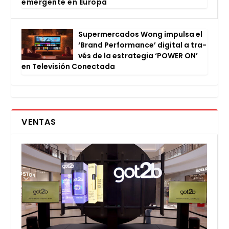
emer­gen­te en Euro­pa
Super­mer­ca­dos Wong impul­sa el
‘Brand Per­for­man­ce’ digi­tal a tra­
vés de la estra­te­gia ‘POWER ON’
en Tele­vi­sión Conec­ta­da
VENTAS