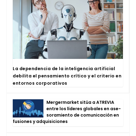
La depen­den­cia de la inte­li­gen­cia arti­fi­cial
debi­li­ta el pen­sa­mien­to crí­ti­co y el cri­te­rio en
entor­nos cor­po­ra­ti­vos
Mer­ger­mar­ket sitúa a ATRE­VIA
entre los líde­res glo­ba­les en ase­
so­ra­mien­to de comu­ni­ca­ción en
fusio­nes y adqui­si­cio­nes