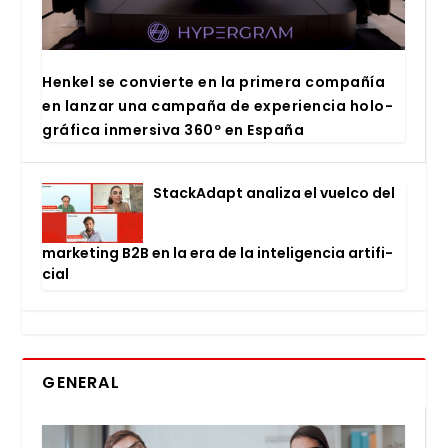
Hen­kel se con­vier­te en la pri­me­ra com­pa­ñía
en lan­zar una cam­pa­ña de expe­rien­cia holo­
grá­fi­ca inmer­si­va 360º en Espa­ña
Stac­kA­dapt ana­li­za el vuel­co del
mar­ke­ting B2B en la era de la inte­li­gen­cia arti­fi­
cial
GENERAL