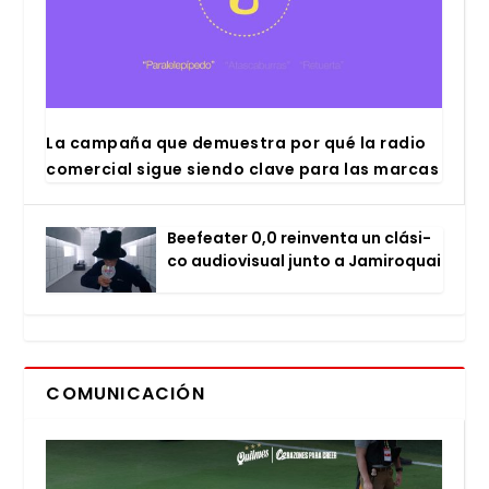
La cam­pa­ña que demues­tra por qué la radio
comer­cial sigue sien­do cla­ve para las mar­cas
Bee­fea­ter 0,0 rein­ven­ta un clá­si­
co audio­vi­sual jun­to a Jami­ro­quai
COMUNICACIÓN