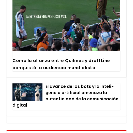
Cómo la alian­za entre Quil­mes y draftLi­ne
con­quis­tó la audien­cia mun­dia­lis­ta
El avan­ce de los bots y la inte­li­
gen­cia arti­fi­cial ame­na­za la
auten­ti­ci­dad de la comu­ni­ca­ción
digi­tal