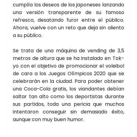
cum­plía los deseos de los japo­ne­ses lan­zan­do
una ver­sión trans­pa­ren­te de su famo­so
refres­co, des­atan­do furor entre el públi­co.
Aho­ra, vuel­ve con un reto que deja sin alien­to
a su públi­co.
Se tra­ta de una máqui­na de ven­ding de 3,5
metros de altu­ra que se ha ins­ta­la­do en Tok­
yo con el obje­ti­vo de pro­mo­cio­nar el volei­bol
de cara a los Jue­gos Olím­pi­cos 2020 que se
cele­bra­rán en la ciu­dad. Para poder obte­ner
una Coca-Cola gra­tis, los vian­dan­tes debían
sal­tar tan alto como los depor­tis­tas duran­te
sus par­ti­dos, toda una peri­cia que muchos
inten­ta­ron con­se­guir sin dema­sia­do éxi­to,
aun­que con muy buen humor.