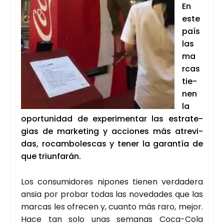
En
este
país
las
ma
r­cas
tie­
nen
la
opor­tu­ni­dad de expe­ri­men­tar las estra­te­
gias de mar­ke­ting y accio­nes más atre­vi­
das, rocam­bo­les­cas y tener la garan­tía de
que triun­fa­rán.
Los con­su­mi­do­res nipo­nes tie­nen ver­da­de­ra
ansia por pro­bar todas las nove­da­des que las
mar­cas les ofre­cen y, cuan­to más raro, mejor.
Hace tan solo unas sema­nas Coca-Cola