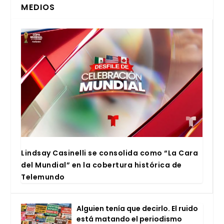
MEDIOS
Lind­say Casi­ne­lli se con­so­li­da como “La Cara
del Mun­dial” en la cober­tu­ra his­tó­ri­ca de
Tele­mun­do
Alguien tenía que decir­lo. El rui­do
está matan­do el perio­dis­mo