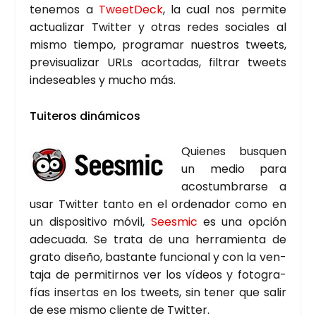
tene­mos a
Tweet­Deck
, la cual nos per­mi­te
actua­li­zar Twit­ter y otras redes socia­les al
mis­mo tiem­po, pro­gra­mar nues­tros tweets,
pre­vi­sua­li­zar URLs acor­ta­das, fil­trar tweets
inde­sea­bles y mucho más.
Tui­te­ros diná­mi­cos
Quie­nes bus­quen
un medio para
acos­tum­brar­se a
usar Twit­ter tan­to en el orde­na­dor como en
un dis­po­si­ti­vo móvil,
Sees­mic
es una opción
ade­cua­da. Se tra­ta de una herra­mien­ta de
gra­to dise­ño, bas­tan­te fun­cio­nal y con la ven­
ta­ja de per­mi­tir­nos ver los vídeos y foto­gra­
fías inser­tas en los tweets, sin tener que salir
de ese mis­mo clien­te de Twit­ter.