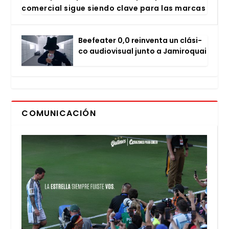
comer­cial sigue sien­do cla­ve para las mar­cas
Bee­fea­ter 0,0 rein­ven­ta un clá­si­
co audio­vi­sual jun­to a Jami­ro­quai
COMUNICACIÓN