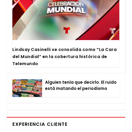
Lind­say Casi­ne­lli se con­so­li­da como “La Cara
del Mun­dial” en la cober­tu­ra his­tó­ri­ca de
Tele­mun­do
Alguien tenía que decir­lo. El rui­do
está matan­do el perio­dis­mo
EXPERIENCIA CLIENTE