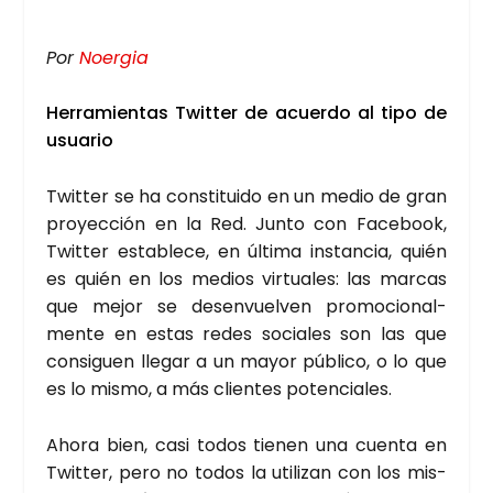
Por
Noer­gia
Herra­mien­tas Twit­ter de acuer­do al tipo de
usua­rio
Twit­ter se ha cons­ti­tui­do en un medio de gran
pro­yec­ción en la Red. Jun­to con Face­book,
Twit­ter esta­ble­ce, en últi­ma ins­tan­cia, quién
es quién en los medios vir­tua­les: las mar­cas
que mejor se des­en­vuel­ven pro­mo­cio­nal­
men­te en estas redes socia­les son las que
con­si­guen lle­gar a un mayor públi­co, o lo que
es lo mis­mo, a más clien­tes poten­cia­les.
Aho­ra bien, casi todos tie­nen una cuen­ta en
Twit­ter, pero no todos la uti­li­zan con los mis­