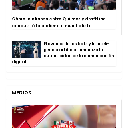
Cómo la alian­za entre Quil­mes y draftLi­ne
con­quis­tó la audien­cia mun­dia­lis­ta
El avan­ce de los bots y la inte­li­
gen­cia arti­fi­cial ame­na­za la
auten­ti­ci­dad de la comu­ni­ca­ción
digi­tal
MEDIOS