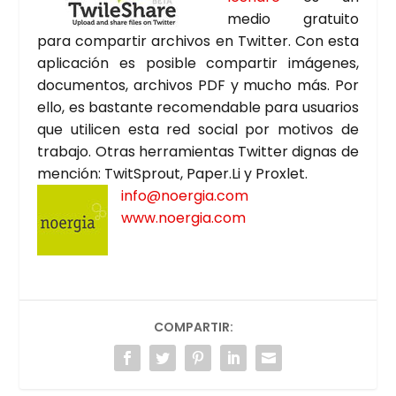
medio gra­tui­to
para com­par­tir archi­vos en Twit­ter. Con esta
apli­ca­ción es posi­ble com­par­tir imá­ge­nes,
docu­men­tos, archi­vos PDF y mucho más. Por
ello, es bas­tan­te reco­men­da­ble para usua­rios
que uti­li­cen esta red social por moti­vos de
tra­ba­jo. Otras herra­mien­tas Twit­ter dig­nas de
men­ción: TwitS­prout, Paper.Li y Prox­let.
info@noergia.com
www.noergia.com
COMPARTIR: