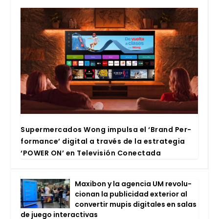
Super­mer­ca­dos Wong impul­sa el ‘Brand Per­
for­man­ce’ digi­tal a tra­vés de la estra­te­gia
‘POWER ON’ en Tele­vi­sión Conec­ta­da
Maxi­bon y la agen­cia UM revo­lu­
cio­nan la publi­ci­dad exte­rior al
con­ver­tir mupis digi­ta­les en salas
de jue­go inter­ac­ti­vas