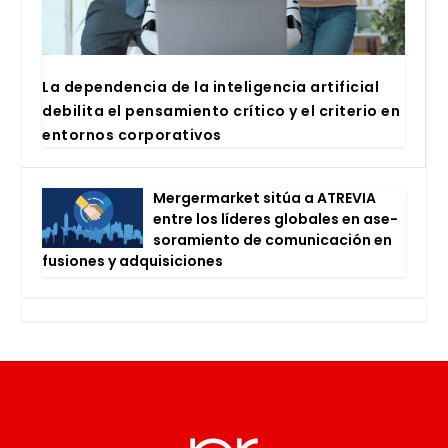
La depen­den­cia de la inte­li­gen­cia arti­fi­cial
debi­li­ta el pen­sa­mien­to crí­ti­co y el cri­te­rio en
entor­nos cor­po­ra­ti­vos
Mer­ger­mar­ket sitúa a ATRE­VIA
entre los líde­res glo­ba­les en ase­
so­ra­mien­to de comu­ni­ca­ción en
fusio­nes y adqui­si­cio­nes