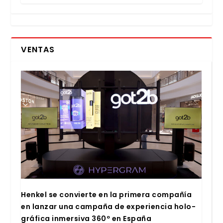
VENTAS
Hen­kel se con­vier­te en la pri­me­ra com­pa­ñía
en lan­zar una cam­pa­ña de expe­rien­cia holo­
grá­fi­ca inmer­si­va 360º en Espa­ña