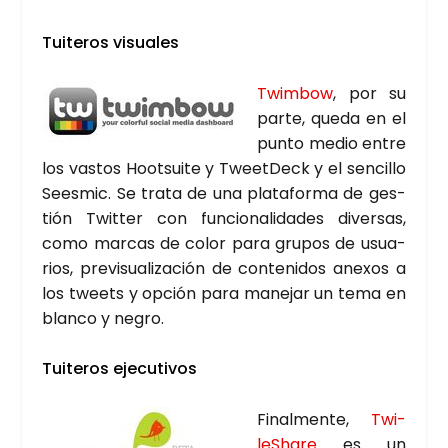
Tui­te­ros visua­les
Twim­bow
, por su
par­te, que­da en el
pun­to medio entre
los vas­tos Hootsui­te y Tweet­Deck y el sen­ci­llo
Sees­mic. Se tra­ta de una pla­ta­for­ma de ges­
tión Twit­ter con fun­cio­na­li­da­des diver­sas,
como mar­cas de color para gru­pos de usua­
rios, pre­vi­sua­li­za­ción de con­te­ni­dos ane­xos a
los tweets y opción para mane­jar un tema en
blan­co y negro.
Tui­te­ros eje­cu­ti­vos
Final­men­te,
Twi­
leSha­re
es un