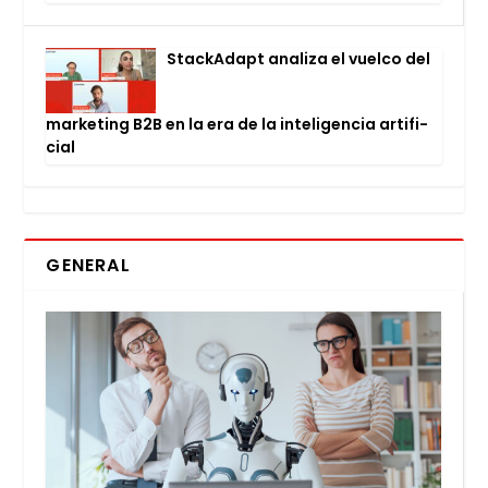
Stac­kA­dapt ana­li­za el vuel­co del
mar­ke­ting B2B en la era de la inte­li­gen­cia arti­fi­
cial
GENERAL