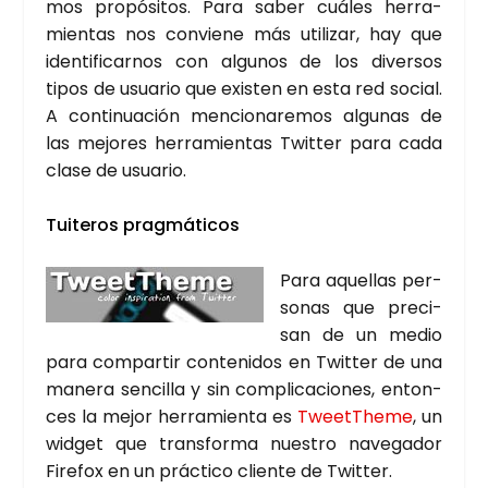
mos pro­pó­si­tos. Para saber cuá­les herra­
mien­tas nos con­vie­ne más uti­li­zar, hay que
iden­ti­fi­car­nos con algu­nos de los diver­sos
tipos de usua­rio que exis­ten en esta red social.
A con­ti­nua­ción men­cio­na­re­mos algu­nas de
las mejo­res herra­mien­tas Twit­ter para cada
cla­se de usua­rio.
Tui­te­ros prag­má­ti­cos
Para aque­llas per­
so­nas que pre­ci­
san de un medio
para com­par­tir con­te­ni­dos en Twit­ter de una
mane­ra sen­ci­lla y sin com­pli­ca­cio­nes, enton­
ces la mejor herra­mien­ta es
TweetThe­me
, un
wid­get que trans­for­ma nues­tro nave­ga­dor
Fire­fox en un prác­ti­co clien­te de Twit­ter.