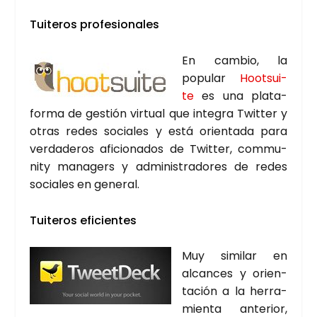
Tui­te­ros pro­fe­sio­na­les
En cam­bio, la
popu­lar
Hootsui­
te
es una pla­ta­
for­ma de ges­tión vir­tual que inte­gra Twit­ter y
otras redes socia­les y está orien­ta­da para
ver­da­de­ros afi­cio­na­dos de Twit­ter, com­mu­
nity mana­gers y admi­nis­tra­do­res de redes
socia­les en gene­ral.
Tui­te­ros efi­cien­tes
Muy simi­lar en
alcan­ces y orien­
ta­ción a la herra­
mien­ta ante­rior,