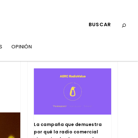
S
OPINIÓN
MARKETING
La cam­pa­ña que demues­tra
por qué la radio comer­cial