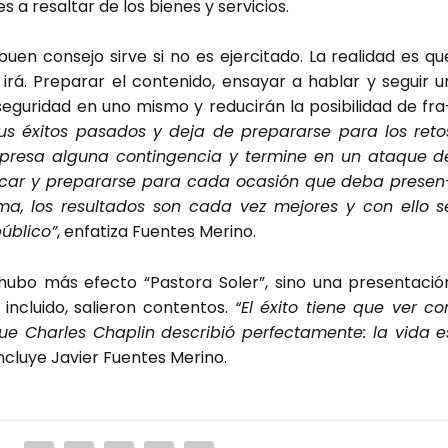
s a resal­tar de los bie­nes y ser­vi­cios.
uen con­se­jo sir­ve si no es ejer­ci­ta­do. La reali­dad es qu
rá. Pre­pa­rar el con­te­ni­do, ensa­yar a hablar y seguir u
egu­ri­dad en uno mis­mo y redu­ci­rán la posi­bi­li­dad de fra
 éxi­tos pasa­dos y deja de pre­pa­rar­se para los reto
pre­sa algu­na con­tin­gen­cia y ter­mi­ne en un ata­que d
i­car y pre­pa­rar­se para cada oca­sión que deba pre­sen
­ma, los resul­ta­dos son cada vez mejo­res y con ello s
úbli­co”
, enfa­ti­za Fuen­tes Merino.
hubo más efec­to “Pas­to­ra Soler”, sino una pre­sen­ta­ció
nclui­do, salie­ron con­ten­tos.
“El éxi­to tie­ne que ver co
 Char­les Cha­plin des­cri­bió per­fec­ta­men­te: la vida e
n­clu­ye Javier Fuen­tes Merino.