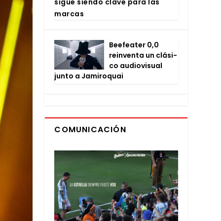
sigue sien­do cla­ve para las
mar­cas
Bee­fea­ter 0,0
rein­ven­ta un clá­si­
co audio­vi­sual
jun­to a Jami­ro­quai
COMUNICACIÓN