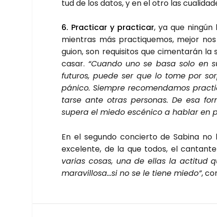
tud de los datos, y en el otro las cua­li­da­de
6. Prac­ti­car y prac­ti­car
, ya que nin­gún b
mien­tras más prac­ti­que­mos, mejor nos i
guion, son requi­si­tos que cimen­ta­rán la s
ca­sar.
“Cuan­do uno se basa solo en sus
futu­ros, pue­de ser que lo tome por sor­
páni­co. Siem­pre reco­men­da­mos prac­t
tar­se ante otras per­so­nas. De esa for
supera el mie­do escé­ni­co a hablar en p
En el segun­do con­cier­to de Sabi­na no 
exce­len­te, de la que todos, el can­tan­te i
varias cosas, una de ellas la acti­tud que
maravillosa…si no se le tie­ne mie­do”
, co