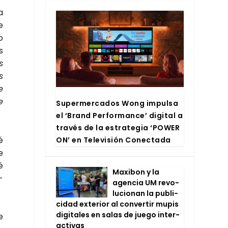
a
e
o
s
s
s
e
e
Super­mer­ca­dos Wong impul­sa
el ‘Brand Per­for­man­ce’ digi­tal a
tra­vés de la estra­te­gia ‘POWER
é
ON’ en Tele­vi­sión Conec­ta­da
e
é
Maxi­bon y la
­
agen­cia UM revo­
lu­cio­nan la publi­
ci­dad exte­rior al con­ver­tir mupis
digi­ta­les en salas de jue­go inter­
e
ac­ti­vas