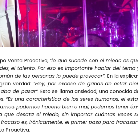
o Ven­ta Proac­ti­va,
“lo que suce­de con el mie­do es qu
da­des, el talen­to. Por eso es impor­tan­te hablar del tema 
omún de las per­so­nas lo pue­de pro­vo­car”
. En la expli­ca
 gran ver­dad:
“Hoy, por exce­so de ganas de estar bie
ca­ba de pasar”
. Esto se lla­ma ansie­dad, una cono­ci­da d
es.
“Es una carac­te­rís­ti­ca de los seres huma­nos, el esta
a­mos, pode­mos hacer­lo bien o mal, pode­mos tener éxi
la que des­ata el mie­do, sin impor­tar cuán­tas veces s
fra­ca­so es, iró­ni­ca­men­te, el pri­mer paso para fra­ca­sar
ta Proac­ti­va.