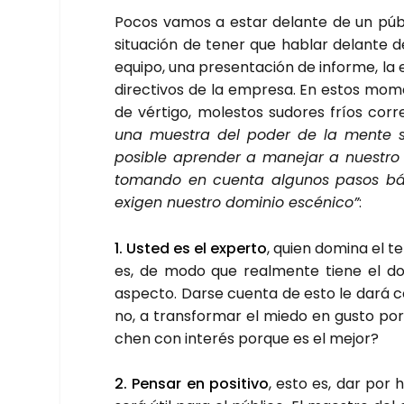
Pocos vamos a estar delan­te de un públi
situa­ción de tener que hablar delan­te de
equi­po, una pre­sen­ta­ción de infor­me, la 
direc­ti­vos de la empre­sa. En estos mome
de vér­ti­go, moles­tos sudo­res fríos cor
una mues­tra del poder de la men­te s
posi­ble apren­der a mane­jar a nues­tro fa
toman­do en cuen­ta algu­nos pasos bási­
exi­gen nues­tro domi­nio escé­ni­co”
:
1. Usted es el exper­to
, quien domi­na el te
es, de modo que real­men­te tie­ne el domi
aspec­to. Dar­se cuen­ta de esto le dará con
no, a trans­for­mar el mie­do en gus­to po
chen con inte­rés por­que es el mejor?
2. Pen­sar en posi­ti­vo
, esto es, dar por h