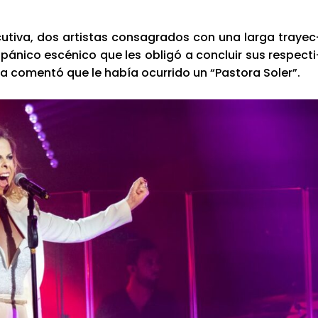
u­ti­va, dos artis­tas con­sa­gra­dos con una lar­ga tra­yec
 páni­co escé­ni­co que les obli­gó a con­cluir sus res­pec­ti
na comen­tó que le había ocu­rri­do un “Pas­to­ra Soler”.