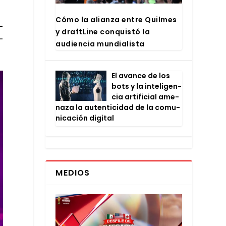
Cómo la alian­za entre Quil­mes
­
y draftLi­ne con­quis­tó la
­
audien­cia mun­dia­lis­ta
El avan­ce de los
bots y la inte­li­gen­
cia arti­fi­cial ame­
na­za la auten­ti­ci­dad de la comu­
ni­ca­ción digi­tal
MEDIOS