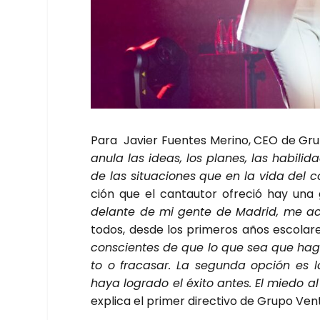
Para Javier Fuen­tes Merino, CEO de Gru­p
anu­la las ideas, los pla­nes, las habi­li­
de las situa­cio­nes que en la vida del c
ción que el can­tau­tor ofre­ció hay una
delan­te de mi gen­te de Madrid, me a
todos, des­de los pri­me­ros años esco­la­r
cons­cien­tes de que lo que sea que hag
to o fra­ca­sar. La segun­da opción es 
haya logra­do el éxi­to antes. El mie­do al 
expli­ca el pri­mer direc­ti­vo de Gru­po Ven­