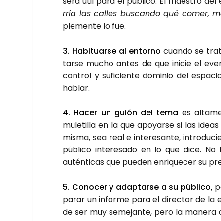
será útil para el públi­co. El maes­tro del 
rría las calles bus­can­do qué comer, m
ple­men­te lo fue.
3. Habi­tuar­se al entorno
cuan­do se tra­t
tar­se mucho antes de que ini­cie el even
con­trol y sufi­cien­te domi­nio del espa­
hablar.
4. Hacer un guión del tema
es alta­men
mule­ti­lla en la que apo­yar­se si las ideas
mis­ma, sea real e intere­san­te, intro­du­
públi­co intere­sa­do en lo que dice. No 
autén­ti­cas que pue­den enri­que­cer su pre­
5. Cono­cer y adap­tar­se a su públi­co,
po
pa­rar un infor­me para el direc­tor de la 
de ser muy seme­jan­te, pero la mane­ra de