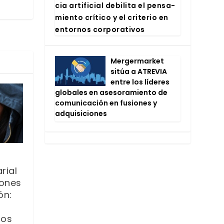
cia arti­fi­cial debi­li­ta el pen­sa­
mien­to crí­ti­co y el cri­te­rio en
entor­nos cor­po­ra­ti­vos
Mer­ger­mar­ket
sitúa a ATRE­VIA
entre los líde­res
glo­ba­les en ase­so­ra­mien­to de
comu­ni­ca­ción en fusio­nes y
adqui­si­cio­nes
rial
iones
ón:
sos