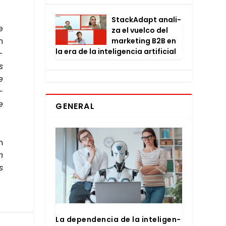
Stac­kA­dapt ana­li­
e
za el vuel­co del
n
mar­ke­ting B2B en
la era de la inte­li­gen­cia arti­fi­cial
­
s
e
­
e
GENERAL
n
n
s
La depen­den­cia de la inte­li­gen­