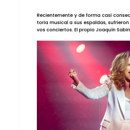
Recien­te­men­te y de for­ma casi con­se­c
to­ria musi­cal a sus espal­das, sufrie­ron
vos con­cier­tos. El pro­pio Joa­quín Sabi­