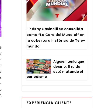
Lind­say Casi­ne­lli se con­so­li­da
como “La Cara del Mun­dial” en
la cober­tu­ra his­tó­ri­ca de Tele­
mun­do
e
y
­
Alguien tenía que
n
decir­lo. El rui­do
e
está matan­do el
perio­dis­mo
r
­
e
”
,
EXPERIENCIA CLIENTE