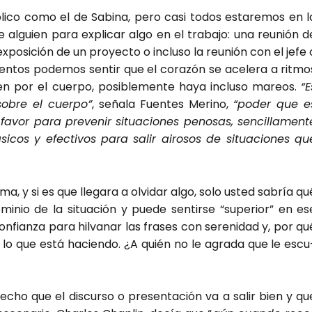
­co como el de Sabi­na, pero casi todos esta­re­mos en l
 alguien para expli­car algo en el tra­ba­jo: una reu­nión d
expo­si­ción de un pro­yec­to o inclu­so la reu­nión con el jefe 
n­tos pode­mos sen­tir que el cora­zón se ace­le­ra a rit­mo
ren por el cuer­po, posi­ble­men­te haya inclu­so mareos.
“E
obre el cuer­po”
, seña­la Fuen­tes Merino,
“poder que e
vor para pre­ve­nir situa­cio­nes peno­sas, sen­ci­lla­men­t
cos y efec­ti­vos para salir airo­sos de situa­cio­nes qu
ma, y si es que lle­ga­ra a olvi­dar algo, solo usted sabría qu
­nio de la situa­ción y pue­de sen­tir­se “supe­rior” en es
­fian­za para hil­va­nar las fra­ses con sere­ni­dad y, por qu
r lo que está hacien­do. ¿A quién no le agra­da que le escu
echo que el dis­cur­so o pre­sen­ta­ción va a salir bien y qu