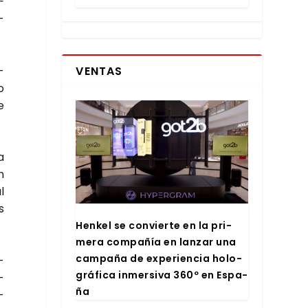
­
­
­
VENTAS
o
e
a
n
l
s
Hen­kel se con­vier­te en la pri­
me­ra com­pa­ñía en lan­zar una
cam­pa­ña de expe­rien­cia holo­
­
grá­fi­ca inmer­si­va 360º en Espa­
­
ña
­