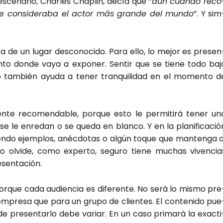
esce­na­rio, Char­les Cha­plin, decía que “
aún cuan­do reco
e con­si­de­ra­ba el actor más gran­de del mun­do
”. Y sim
a de un lugar des­co­no­ci­do. Para ello, lo mejor es pre­sen
­to don­de vaya a expo­ner. Sen­tir que se tie­ne todo baj
cio tam­bién ayu­da a tener tran­qui­li­dad en el momen­to d
­te reco­men­da­ble, por­que esto le per­mi­ti­rá tener un
 se le enre­dan o se que­da en blan­co. Y en la pla­ni­fi­ca­ció
cien­do ejem­plos, anéc­do­tas o algún toque que man­ten­ga a
lo olvi­de, como exper­to, segu­ro tie­ne muchas viven­cia
sen­ta­ción.
r­que cada audien­cia es dife­ren­te. No será lo mis­mo pre
empre­sa que para un gru­po de clien­tes. El con­te­ni­do pue
 pre­sen­tar­lo debe variar. En un caso pri­ma­rá la exac­ti