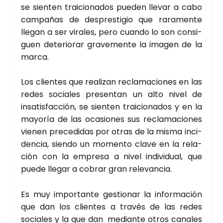
se sien­ten trai­cio­na­dos pue­den lle­var a cabo
cam­pa­ñas de des­pres­ti­gio que rara­men­te
lle­gan a ser vira­les, pero cuan­do lo son con­si­
guen dete­rio­rar gra­ve­men­te la ima­gen de la
mar­ca.
Los clien­tes que rea­li­zan recla­ma­cio­nes en las
redes socia­les pre­sen­tan un alto nivel de
insa­tis­fac­ción, se sien­ten trai­cio­na­dos y en la
mayo­ría de las oca­sio­nes sus recla­ma­cio­nes
vie­nen pre­ce­di­das por otras de la mis­ma inci­
den­cia, sien­do un momen­to cla­ve en la rela­
ción con la empre­sa a nivel indi­vi­dual, que
pue­de lle­gar a cobrar gran rele­van­cia.
Es muy impor­tan­te ges­tio­nar la infor­ma­ción
que dan los clien­tes a tra­vés de las redes
socia­les y la que dan median­te otros cana­les