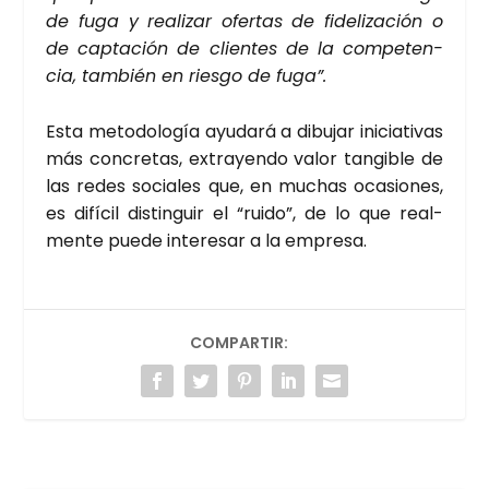
de fuga y rea­li­zar ofer­tas de fide­li­za­ción o
de cap­ta­ción de clien­tes de la com­pe­ten­
cia, tam­bién en ries­go de fuga”.
Esta meto­do­lo­gía ayu­da­rá a dibu­jar ini­cia­ti­vas
más con­cre­tas, extra­yen­do valor tan­gi­ble de
las redes socia­les que, en muchas oca­sio­nes,
es difí­cil dis­tin­guir el “rui­do”, de lo que real­
men­te pue­de inte­re­sar a la empre­sa.
COMPARTIR: