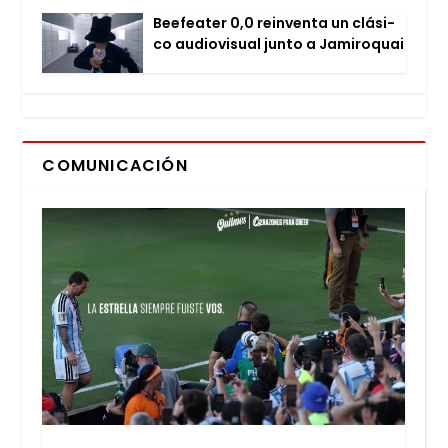
Bee­fea­ter 0,0 rein­ven­ta un clá­si­
co audio­vi­sual jun­to a Jami­ro­quai
COMUNICACIÓN