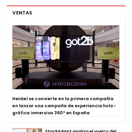
VENTAS
Hen­kel se con­vier­te en la pri­me­ra com­pa­ñía
en lan­zar una cam­pa­ña de expe­rien­cia holo­
grá­fi­ca inmer­si­va 360º en Espa­ña
Stac­kA­dapt ana­li­za el vuel­co del