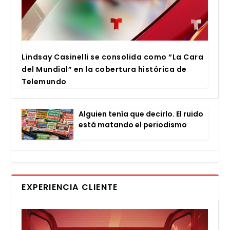
Lind­say Casi­ne­lli se con­so­li­da como “La Cara
del Mun­dial” en la cober­tu­ra his­tó­ri­ca de
Tele­mun­do
Alguien tenía que decir­lo. El rui­do
está matan­do el perio­dis­mo
EXPERIENCIA CLIENTE