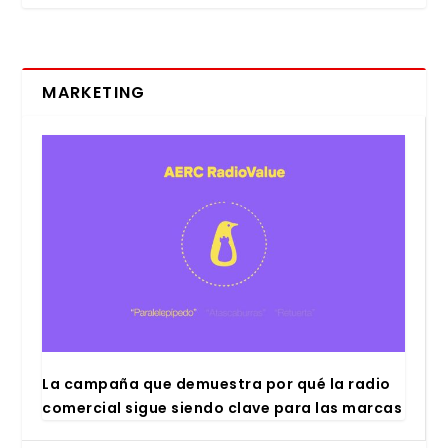
MARKETING
La cam­pa­ña que demues­tra por qué la radio
comer­cial sigue sien­do cla­ve para las mar­cas