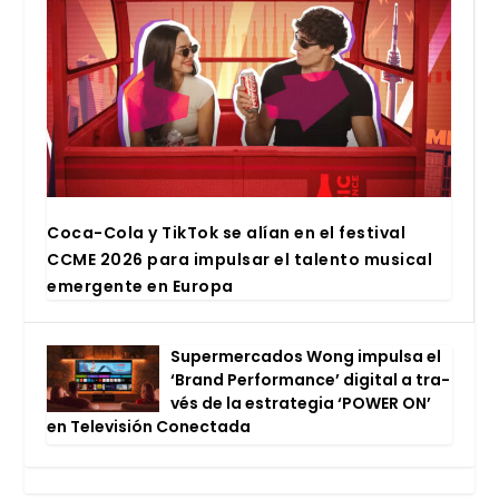
Coca-Cola y Tik­Tok se alían en el fes­ti­val
CCME 2026 para impul­sar el talen­to musi­cal
emer­gen­te en Euro­pa
Super­mer­ca­dos Wong impul­sa el
‘Brand Per­for­man­ce’ digi­tal a tra­
vés de la estra­te­gia ‘POWER ON’
en Tele­vi­sión Conec­ta­da