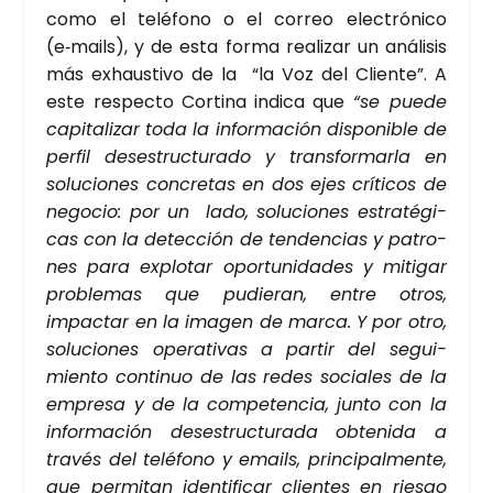
como el telé­fono o el correo elec­tró­ni­co
(e‑mails), y de esta for­ma rea­li­zar un aná­li­sis
más exhaus­ti­vo de la “la Voz del Clien­te”. A
este res­pec­to Cor­ti­na indi­ca que
“se pue­de
capi­ta­li­zar toda la infor­ma­ción dis­po­ni­ble de
per­fil des­es­truc­tu­ra­do y trans­for­mar­la en
solu­cio­nes con­cre­tas en dos ejes crí­ti­cos de
nego­cio: por un lado, solu­cio­nes estra­té­gi­
cas con la detec­ción de ten­den­cias y patro­
nes para explo­tar opor­tu­ni­da­des y miti­gar
pro­ble­mas que pudie­ran, entre otros,
impac­tar en la ima­gen de mar­ca. Y por otro,
solu­cio­nes ope­ra­ti­vas a par­tir del segui­
mien­to con­ti­nuo de las redes socia­les de la
empre­sa y de la com­pe­ten­cia, jun­to con la
infor­ma­ción des­es­truc­tu­ra­da obte­ni­da a
tra­vés del telé­fono y emails, prin­ci­pal­men­te,
que per­mi­tan iden­ti­fi­car clien­tes en ries­go