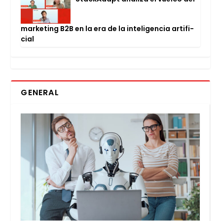
mar­ke­ting B2B en la era de la inte­li­gen­cia arti­fi­
cial
GENERAL