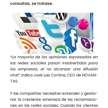
con­sul­tas, se tra­ta­se.
“La mayo­ría de las opi­nio­nes expre­sa­das en
las redes socia­les pasan inad­ver­ti­das para
las empre­sas, al no alcan­zar una difu­sión
viral”,
indi­ca José Luis Cor­ti­na, CEO de NOVAN­
TAS.
Y las com­pa­ñías nece­si­tan enten­der y ges­tio­
nar la cre­cien­te ame­na­za de las recla­ma­cio­
nes en las redes socia­les. Cuan­do los clien­tes