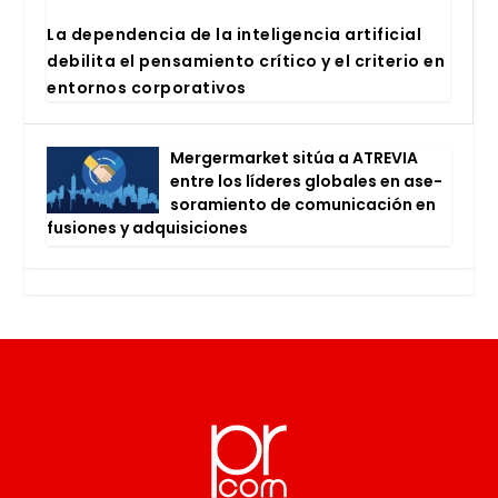
La depen­den­cia de la inte­li­gen­cia arti­fi­cial
debi­li­ta el pen­sa­mien­to crí­ti­co y el cri­te­rio en
entor­nos cor­po­ra­ti­vos
Mer­ger­mar­ket sitúa a ATRE­VIA
entre los líde­res glo­ba­les en ase­
so­ra­mien­to de comu­ni­ca­ción en
fusio­nes y adqui­si­cio­nes