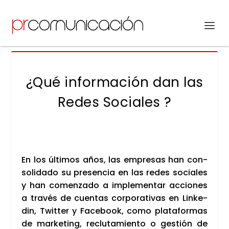
¿Qué información dan las
Redes Sociales ?
En los últi­mos años, las empre­sas han con­
so­li­da­do su pre­sen­cia en las redes socia­les
y han comen­za­do a imple­men­tar accio­nes
a tra­vés de cuen­tas cor­po­ra­ti­vas en Lin­ke­
din, Twit­ter y Face­book, como pla­ta­for­mas
de mar­ke­ting, reclu­ta­mien­to o ges­tión de