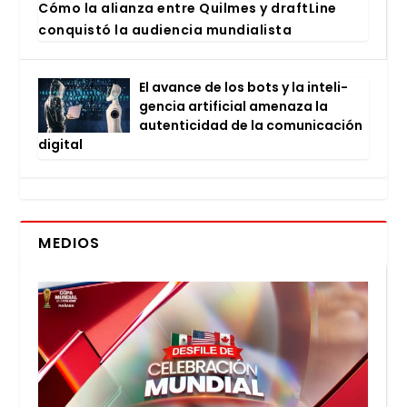
Cómo la alian­za entre Quil­mes y draftLi­ne
con­quis­tó la audien­cia mun­dia­lis­ta
El avan­ce de los bots y la inte­li­
gen­cia arti­fi­cial ame­na­za la
auten­ti­ci­dad de la comu­ni­ca­ción
digi­tal
MEDIOS