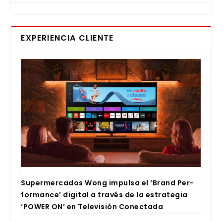
EXPERIENCIA CLIENTE
Super­mer­ca­dos Wong impul­sa el ‘Brand Per­
for­man­ce’ digi­tal a tra­vés de la estra­te­gia
‘POWER ON’ en Tele­vi­sión Conec­ta­da