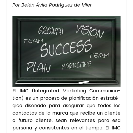
Por Belén Ávi­la Rodrí­guez de Mier
El IMC (Inte­gra­ted Mar­ke­ting Com­mu­ni­ca­
tion) es un pro­ce­so de pla­ni­fi­ca­ción estra­té­
gi­ca dise­ña­do para ase­gu­rar que todos los
con­tac­tos de la mar­ca que reci­be un clien­te
o futu­ro clien­te, sean rele­van­tes para esa
per­so­na y con­sis­ten­tes en el tiem­po. El IMC