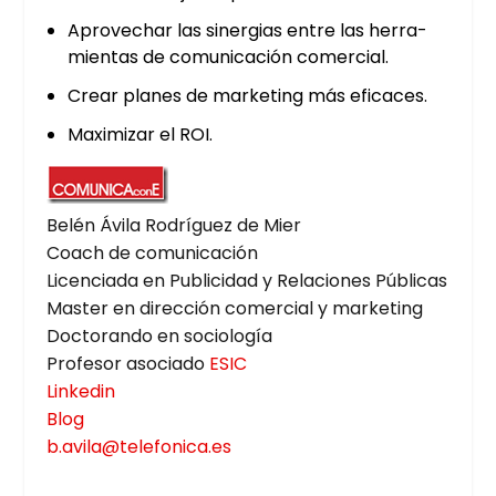
Apro­ve­char las siner­gias entre las herra­
mien­tas de comu­ni­ca­ción comer­cial.
Crear pla­nes de mar­ke­ting más efi­ca­ces.
Maxi­mi­zar el ROI.
Belén Ávi­la Rodrí­guez de Mier
Coach de comu­ni­ca­ción
Licen­cia­da en Publi­ci­dad y Rela­cio­nes Públi­cas
Mas­ter en direc­ción comer­cial y mar­ke­ting
Doc­to­ran­do en socio­lo­gía
Pro­fe­sor aso­cia­do
ESIC
Lin­ke­din
Blog
b.avila@telefonica.es