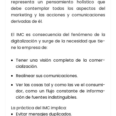
repre­sen­ta un pen­sa­mien­to holís­ti­co que
debe con­tem­plar todos los aspec­tos del
mar­ke­ting y las accio­nes y comu­ni­ca­cio­nes
deri­va­das de él.
El IMC es con­se­cuen­cia del fenó­meno de la
digi­ta­li­za­ción y sur­ge de la nece­si­dad que tie­
ne la empre­sa de:
Tener una visión com­ple­ta de la comer­
cia­li­za­ción.
Reali­near sus comu­ni­ca­cio­nes.
Ver las cosas tal y como las ve el con­su­mi­
dor, como un flu­jo cons­tan­te de infor­ma­
ción de fuen­tes indis­tin­gui­bles.
La prác­ti­ca del IMC impli­ca:
Evi­tar men­sa­jes dupli­ca­dos.