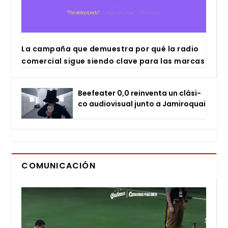
La cam­pa­ña que demues­tra por qué la radio
comer­cial sigue sien­do cla­ve para las mar­cas
Bee­fea­ter 0,0 rein­ven­ta un clá­si­
co audio­vi­sual jun­to a Jami­ro­quai
COMUNICACIÓN