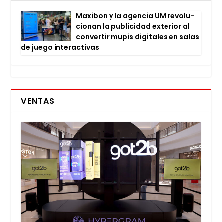
Maxi­bon y la agen­cia UM revo­lu­
cio­nan la publi­ci­dad exte­rior al
con­ver­tir mupis digi­ta­les en salas
de jue­go inter­ac­ti­vas
VENTAS