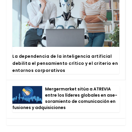
La depen­den­cia de la inte­li­gen­cia arti­fi­cial
debi­li­ta el pen­sa­mien­to crí­ti­co y el cri­te­rio en
entor­nos cor­po­ra­ti­vos
Mer­ger­mar­ket sitúa a ATRE­VIA
entre los líde­res glo­ba­les en ase­
so­ra­mien­to de comu­ni­ca­ción en
fusio­nes y adqui­si­cio­nes