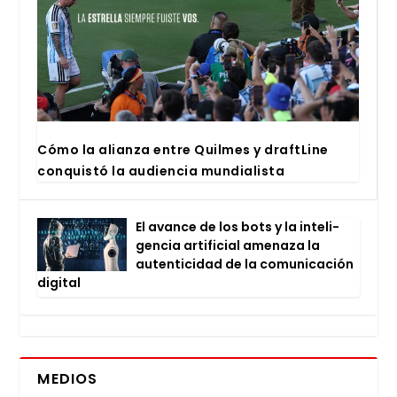
Cómo la alian­za entre Quil­mes y draftLi­ne
con­quis­tó la audien­cia mun­dia­lis­ta
El avan­ce de los bots y la inte­li­
gen­cia arti­fi­cial ame­na­za la
auten­ti­ci­dad de la comu­ni­ca­ción
digi­tal
MEDIOS