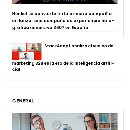
Hen­kel se con­vier­te en la pri­me­ra com­pa­ñía
en lan­zar una cam­pa­ña de expe­rien­cia holo­
grá­fi­ca inmer­si­va 360º en Espa­ña
Stac­kA­dapt ana­li­za el vuel­co del
mar­ke­ting B2B en la era de la inte­li­gen­cia arti­fi­
cial
GENERAL