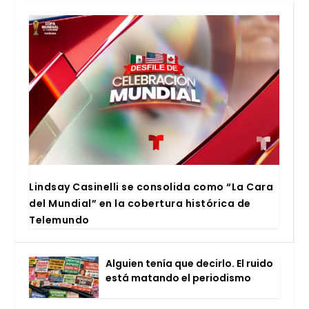
Lind­say Casi­ne­lli se con­so­li­da como “La Cara
del Mun­dial” en la cober­tu­ra his­tó­ri­ca de
Tele­mun­do
Alguien tenía que decir­lo. El rui­do
está matan­do el perio­dis­mo