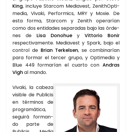
King
, inclu­ye Star­com Media­vest, ZenithOp­ti­
me­dia, Viva­ki, Per­for­mics, MRY y Moxie. De
esta for­ma, Star­com y Zenith ope­ra­rían
como dos enti­da­des sepa­ra­das bajo las órde­
nes de
Lisa Donohue
y
Vit­to­rio Bonir
res­pec­ti­va­men­te. Media­vest y Spark, bajo el
con­trol de
Brian Ter­kel­sen
, se com­bi­na­rían
para for­mar el ter­cer gru­po, y Opti­me­dia y
Blue 449 for­ma­rían el cuar­to con
Andras
Vigh
al man­do.
Viva­ki, la cabe­za
visi­ble de Publi­cis
en tér­mi­nos de
pro­gra­má­ti­ca,
segui­rá for­man­
do par­te de
Publi­cis Media