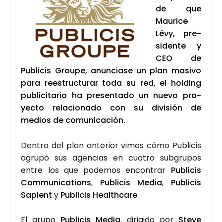
de que
Mau­ri­ce
Lévy, pre­
si­den­te y
CEO de
Publi­cis Grou­pe, anun­cia­se un plan masi­vo
para rees­truc­tu­rar toda su red, el hol­ding
publi­ci­ta­rio ha pre­sen­ta­do un nue­vo pro­
yec­to rela­cio­na­do con su divi­sión de
medios de comu­ni­ca­ción.
Den­tro del plan ante­rior vimos cómo Publi­cis
agru­pó sus agen­cias en cua­tro sub­gru­pos
entre los que pode­mos encon­trar
Publi­cis
Com­mu­ni­ca­tions
,
Publi­cis Media
,
Publi­cis
Sapient
y
Publi­cis Health­ca­re
.
El gru­po
Publi­cis Media
, diri­gi­do por
Ste­ve