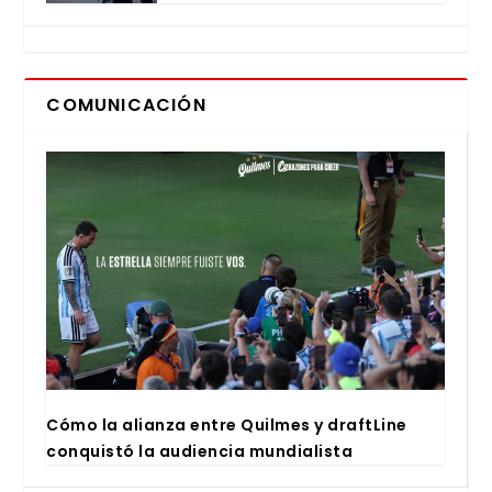
COMUNICACIÓN
Cómo la alian­za entre Quil­mes y draftLi­ne
con­quis­tó la audien­cia mun­dia­lis­ta