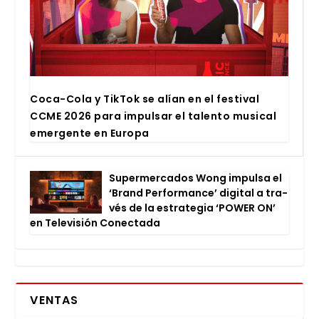
Coca-Cola y Tik­Tok se alían en el fes­ti­val
CCME 2026 para impul­sar el talen­to musi­cal
emer­gen­te en Euro­pa
Super­mer­ca­dos Wong impul­sa el
‘Brand Per­for­man­ce’ digi­tal a tra­
vés de la estra­te­gia ‘POWER ON’
en Tele­vi­sión Conec­ta­da
VENTAS