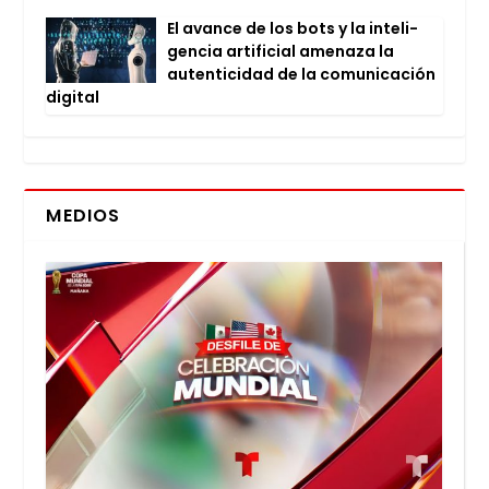
El avan­ce de los bots y la inte­li­
gen­cia arti­fi­cial ame­na­za la
auten­ti­ci­dad de la comu­ni­ca­ción
digi­tal
MEDIOS