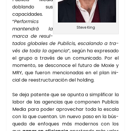
doblan­do sus
capa­ci­da­des.
“
Per­for­mics
Ste­ve King
man­ten­drá la
mar­ca de resul­
ta­dos glo­ba­les de Publi­cis, esca­lan­do a tra­
vés de toda la agen­cia
”, según ha expre­sa­do
el gru­po a tra­vés de un comu­ni­ca­do. Por el
momen­to, se des­co­no­ce el futu­ro de Moxie y
MRY, que fue­ron men­cio­na­das en el plan ini­
cial de rees­truc­tu­ra­ción del hol­ding.
Se deja paten­te que se apun­ta a sim­pli­fi­car la
labor de las agen­cias que com­po­nen Publi­cis
Media para poder apro­ve­char toda la esca­la
con la que cuen­tan. Un nue­vo paso en la bús­
que­da de enfo­ques más moder­nos con los