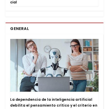
cial
GENERAL
La depen­den­cia de la inte­li­gen­cia arti­fi­cial
debi­li­ta el pen­sa­mien­to crí­ti­co y el cri­te­rio en