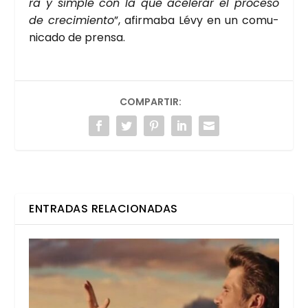
ra y sim­ple con la que ace­le­rar el pro­ce­so
de cre­ci­mien­to
”, afir­ma­ba Lévy en un comu­
ni­ca­do de pren­sa.
COMPARTIR:
ENTRADAS RELACIONADAS