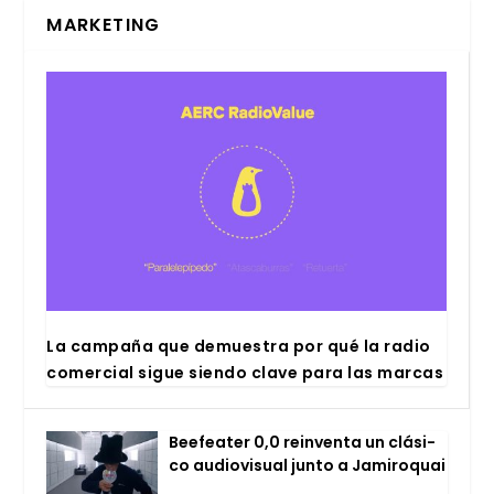
MARKETING
La cam­pa­ña que demues­tra por qué la radio
comer­cial sigue sien­do cla­ve para las mar­cas
Bee­fea­ter 0,0 rein­ven­ta un clá­si­
co audio­vi­sual jun­to a Jami­ro­quai