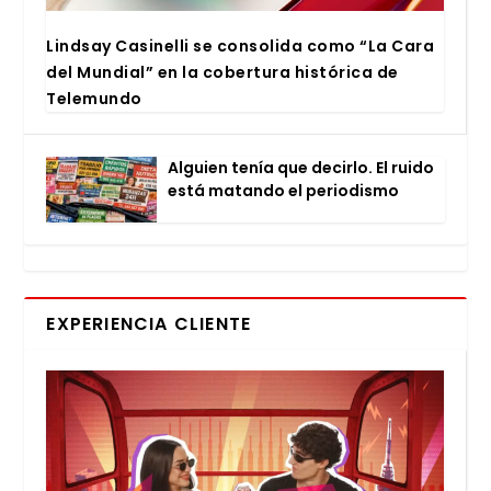
Lind­say Casi­ne­lli se con­so­li­da como “La Cara
del Mun­dial” en la cober­tu­ra his­tó­ri­ca de
Tele­mun­do
Alguien tenía que decir­lo. El rui­do
está matan­do el perio­dis­mo
EXPERIENCIA CLIENTE