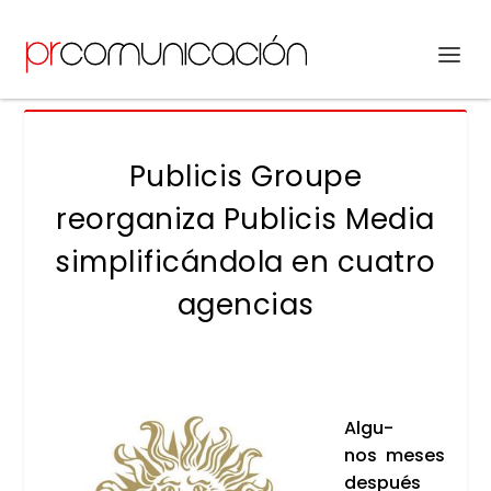
Publicis Groupe
reorganiza Publicis Media
simplificándola en cuatro
agencias
Algu­
nos meses
des­pués