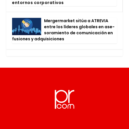
entor­nos cor­po­ra­ti­vos
Mer­ger­mar­ket sitúa a ATRE­VIA
entre los líde­res glo­ba­les en ase­
so­ra­mien­to de comu­ni­ca­ción en
fusio­nes y adqui­si­cio­nes