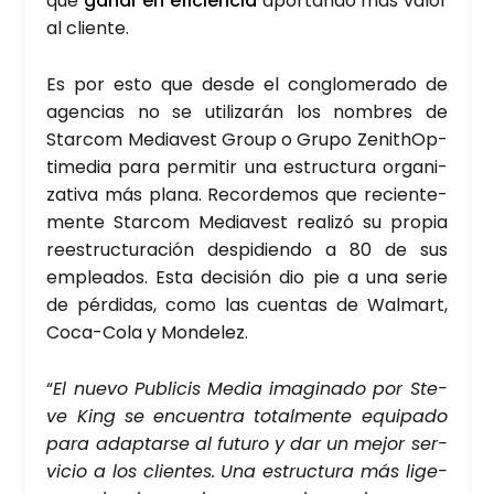
que
ganar en efi­cien­cia
apor­tan­do más valor
al clien­te.
Es por esto que des­de el con­glo­me­ra­do de
agen­cias no se uti­li­za­rán los nom­bres de
Star­com Media­vest Group o Gru­po ZenithOp­
ti­me­dia para per­mi­tir una estruc­tu­ra orga­ni­
za­ti­va más pla­na. Recor­de­mos que recien­te­
men­te Star­com Media­vest reali­zó su pro­pia
rees­truc­tu­ra­ción des­pi­dien­do a 80 de sus
emplea­dos. Esta deci­sión dio pie a una serie
de pér­di­das, como las cuen­tas de Wal­mart,
Coca-Cola y Mon­de­lez.
“
El nue­vo Publi­cis Media ima­gi­na­do por Ste­
ve King se encuen­tra total­men­te equi­pa­do
para adap­tar­se al futu­ro y dar un mejor ser­
vi­cio a los clien­tes. Una estruc­tu­ra más lige­