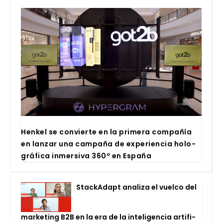
Hen­kel se con­vier­te en la pri­me­ra com­pa­ñía
en lan­zar una cam­pa­ña de expe­rien­cia holo­
grá­fi­ca inmer­si­va 360º en Espa­ña
Stac­kA­dapt ana­li­za el vuel­co del
mar­ke­ting B2B en la era de la inte­li­gen­cia arti­fi­