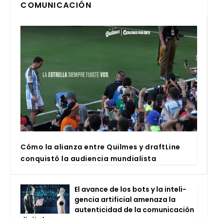
COMUNICACIÓN
Cómo la alian­za entre Quil­mes y draftLi­ne
con­quis­tó la audien­cia mun­dia­lis­ta
El avan­ce de los bots y la inte­li­
gen­cia arti­fi­cial ame­na­za la
auten­ti­ci­dad de la comu­ni­ca­ción