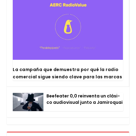
La cam­pa­ña que demues­tra por qué la radio
comer­cial sigue sien­do cla­ve para las mar­cas
Bee­fea­ter 0,0 rein­ven­ta un clá­si­
co audio­vi­sual jun­to a Jami­ro­quai