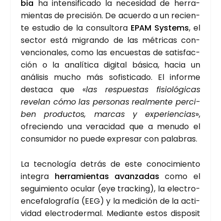
bia
ha inten­si­fi­ca­do la nece­si­dad de herra­
mien­tas de pre­ci­sión. De acuer­do a un recien­
te estu­dio de la con­sul­to­ra
EPAM Sys­tems
, el
sec­tor está migran­do de las métri­cas con­
ven­cio­na­les, como las encues­tas de satis­fac­
ción o la ana­lí­ti­ca digi­tal bási­ca, hacia un
aná­li­sis mucho más sofis­ti­ca­do. El infor­me
des­ta­ca que «
las res­pues­tas fisio­ló­gi­cas
reve­lan cómo las per­so­nas real­men­te per­ci­
ben pro­duc­tos, mar­cas y expe­rien­cias
»,
ofre­cien­do una vera­ci­dad que a menu­do el
con­su­mi­dor no pue­de expre­sar con pala­bras.
La tec­no­lo­gía detrás de este cono­ci­mien­to
inte­gra
herra­mien­tas avan­za­das
como el
segui­mien­to ocu­lar (eye trac­king), la elec­tro­
en­ce­fa­lo­gra­fía (EEG) y la medi­ción de la acti­
vi­dad elec­tro­der­mal. Median­te estos dis­po­si­t