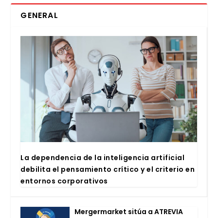
GENERAL
La depen­den­cia de la inte­li­gen­cia arti­fi­cial
debi­li­ta el pen­sa­mien­to crí­ti­co y el cri­te­rio en
entor­nos cor­po­ra­ti­vos
Mer­ger­mar­ket sitúa a ATRE­VIA