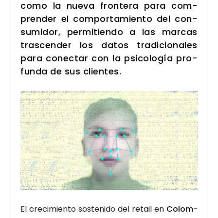
como la nue­va fron­te­ra para com­
pren­der el com­por­ta­mien­to del con­
su­mi­dor, per­mi­tien­do a las mar­cas
tras­cen­der los datos tra­di­cio­na­les
para conec­tar con la psi­co­lo­gía pro­
fun­da de sus clien­tes.
El cre­ci­mien­to sos­te­ni­do del retail en
Colom­