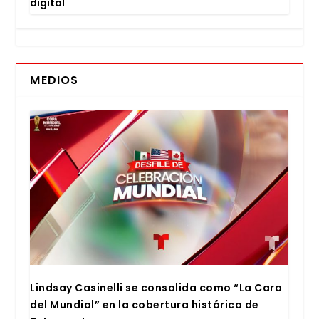
digi­tal
MEDIOS
Lind­say Casi­ne­lli se con­so­li­da como “La Cara
del Mun­dial” en la cober­tu­ra his­tó­ri­ca de