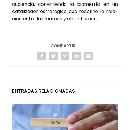
audien­cia, con­vir­tien­do la bio­me­tría en un
cata­li­za­dor estra­té­gi­co que rede­fi­ne la rela­
ción entre las mar­cas y el ser humano.
COMPARTIR:
ENTRADAS RELACIONADAS