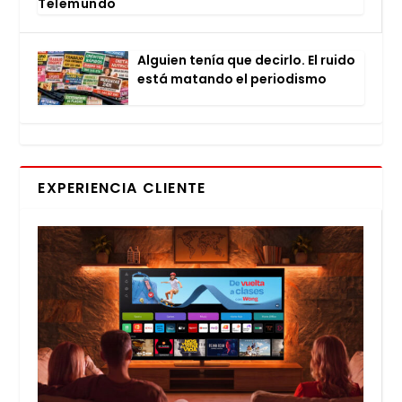
Tele­mun­do
Alguien tenía que decir­lo. El rui­do
está matan­do el perio­dis­mo
EXPERIENCIA CLIENTE