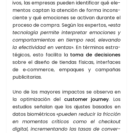
i­vos, las empre­sas pue­den iden­ti­fi­car qué ele­
men­tos cap­tan la aten­ción de for­ma incons­
cien­te y qué emo­cio­nes se acti­van duran­te el
pro­ce­so de com­pra. Según los exper­tos, «
esta
tec­no­lo­gía per­mi­te inter­pre­tar emo­cio­nes y
com­por­ta­mien­tos en tiem­po real, ele­van­do
la efec­ti­vi­dad en ven­tas
». En tér­mi­nos estra­
té­gi­cos, esto faci­li­ta la
toma de deci­sio­nes
sobre el dise­ño de tien­das físi­cas, inter­fa­ces
de e‑commerce, empa­ques y cam­pa­ñas
publi­ci­ta­rias.
Uno de los mayo­res impac­tos se obser­va en
la opti­mi­za­ción del
cus­to­mer jour­ney
. Los
estu­dios seña­lan que los ajus­tes basa­dos en
datos bio­mé­tri­cos «
pue­den redu­cir la fric­ción
en momen­tos crí­ti­cos como el chec­kout
digi­tal, incre­men­tan­do las tasas de con­ver­