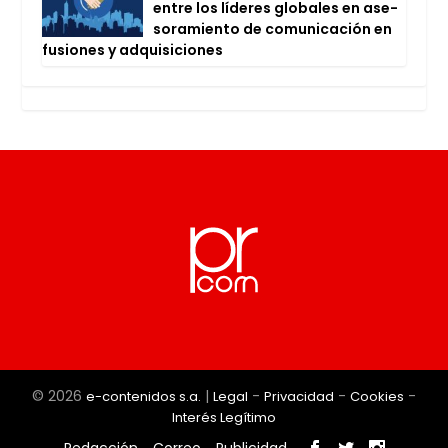
entre los líde­res glo­ba­les en ase­
so­ra­mien­to de comu­ni­ca­ción en
fusio­nes y adqui­si­cio­nes
© 2026
|
-
-
-
e-contenidos s.a.
Legal
Privacidad
Cookies
Interés Legítimo