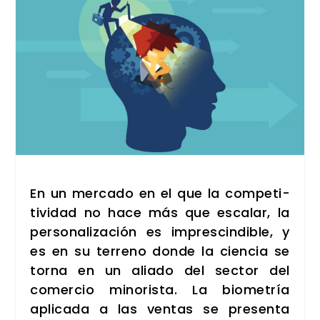
En un mer­ca­do en el que la com­pe­ti­
ti­vi­dad no hace más que esca­lar, la
per­so­na­li­za­ción es impres­cin­di­ble, y
es en su terreno don­de la cien­cia se
tor­na en un alia­do del sec­tor del
comer­cio mino­ris­ta. La bio­me­tría
apli­ca­da a las ven­tas se pre­sen­ta