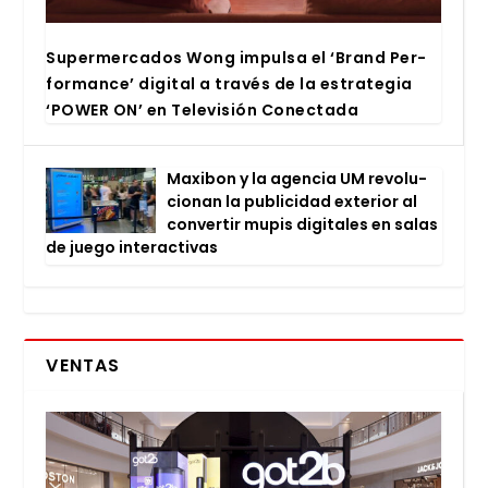
Super­mer­ca­dos Wong impul­sa el ‘Brand Per­
for­man­ce’ digi­tal a tra­vés de la estra­te­gia
‘POWER ON’ en Tele­vi­sión Conec­ta­da
Maxi­bon y la agen­cia UM revo­lu­
cio­nan la publi­ci­dad exte­rior al
con­ver­tir mupis digi­ta­les en salas
de jue­go inter­ac­ti­vas
VENTAS