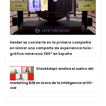
Hen­kel se con­vier­te en la pri­me­ra com­pa­ñía
en lan­zar una cam­pa­ña de expe­rien­cia holo­
grá­fi­ca inmer­si­va 360º en Espa­ña
Stac­kA­dapt ana­li­za el vuel­co del
mar­ke­ting B2B en la era de la inte­li­gen­cia arti­fi­
cial