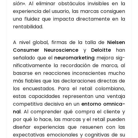
sión
». Al eli­mi­nar obs­tácu­los invi­si­bles en la
expe­rien­cia del usua­rio, las mar­cas con­si­guen
una flui­dez que impac­ta direc­ta­men­te en la
ren­ta­bi­li­dad.
A nivel glo­bal, fir­mas de la talla de
Niel­sen
Con­su­mer Neu­ros­cien­ce
y
Deloit­te
han
seña­la­do que el
neu­ro­mar­ke­ting
mejo­ra sig­
ni­fi­ca­ti­va­men­te la recor­da­ción de mar­ca, al
basar­se en reac­cio­nes incons­cien­tes mucho
más fia­bles que las decla­ra­cio­nes direc­tas de
los encues­ta­dos. Para el retail colom­biano,
estas capa­ci­da­des repre­sen­tan una ven­ta­ja
com­pe­ti­ti­va deci­si­va en un
entorno omni­ca­
nal
. Al com­pren­der qué com­pra el clien­te y
por qué lo hace, las mar­cas y el retail pue­den
dise­ñar expe­rien­cias que resue­nen con las
expec­ta­ti­vas emo­cio­na­les y cog­ni­ti­vas de su