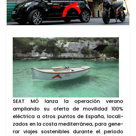
SEAT MÓ lan­za la ope­ra­ción verano
amplian­do su ofer­ta de movi­li­dad 100%
eléc­tri­ca a otros pun­tos de Espa­ña, loca­li­
za­dos en la cos­ta medi­te­rrá­nea, para gene­
rar via­jes sos­te­ni­bles duran­te el perio­do