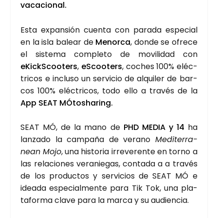
vaca­cio­nal.
Esta expan­sión cuen­ta con para­da espe­cial
en la isla balear de
Menor­ca
, don­de se ofre­ce
el sis­te­ma com­ple­to de movi­li­dad con
eKickS­coo­ters
,
eScoo­ters
, coches 100% eléc­
tri­cos e inclu­so un ser­vi­cio de alqui­ler de bar­
cos 100% eléc­tri­cos, todo ello a tra­vés de la
App SEAT MÓtosha­ring.
SEAT MÓ, de la mano de
PHD MEDIA y 14
ha
lan­za­do la cam­pa­ña de verano
Medi­te­rra­
nean
Mojo
, una his­to­ria irre­ve­ren­te en torno a
las rela­cio­nes vera­nie­gas, con­ta­da a a tra­vés
de los pro­duc­tos y ser­vi­cios de SEAT MÓ e
idea­da espe­cial­men­te para Tik Tok, una pla­
ta­for­ma cla­ve para la mar­ca y su audien­cia.