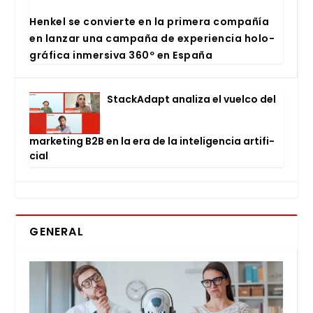
Hen­kel se con­vier­te en la pri­me­ra com­pa­ñía
en lan­zar una cam­pa­ña de expe­rien­cia holo­
grá­fi­ca inmer­si­va 360º en Espa­ña
Stac­kA­dapt ana­li­za el vuel­co del
mar­ke­ting B2B en la era de la inte­li­gen­cia arti­fi­
cial
GENERAL