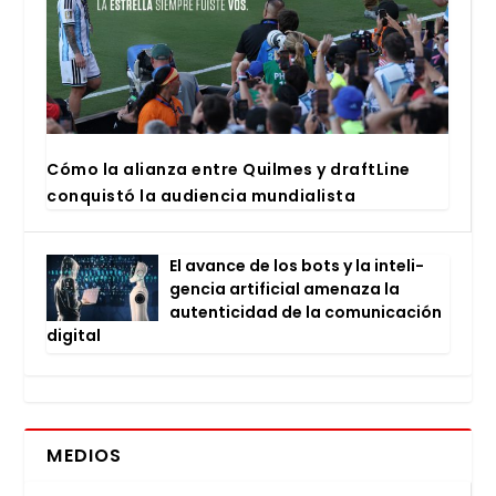
Cómo la alian­za entre Quil­mes y draftLi­ne
con­quis­tó la audien­cia mun­dia­lis­ta
El avan­ce de los bots y la inte­li­
gen­cia arti­fi­cial ame­na­za la
auten­ti­ci­dad de la comu­ni­ca­ción
digi­tal
MEDIOS