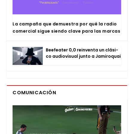
La cam­pa­ña que demues­tra por qué la radio
comer­cial sigue sien­do cla­ve para las mar­cas
Bee­fea­ter 0,0 rein­ven­ta un clá­si­
co audio­vi­sual jun­to a Jami­ro­quai
COMUNICACIÓN