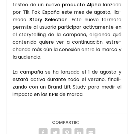
tes­teo de un nue­vo
pro­duc­to Alpha
lan­za­do
por Tik Tok Espa­ña este mes de agos­to, lla­
ma­do
Story Selec­tion
. Este nue­vo for­ma­to
per­mi­te al usua­rio par­ti­ci­par acti­va­men­te en
el story­te­lling de la cam­pa­ña, eli­gien­do qué
con­te­ni­do quie­re ver a con­ti­nua­ción, estre­
chan­do más aún la cone­xión entre la mar­ca y
la audien­cia.
La cam­pa­ña se ha lan­za­do el 1 de agos­to y
esta­rá acti­va duran­te todo el verano, fina­li­
zan­do con un Brand Lift Study para medir el
impac­to en las KPIs de mar­ca.
COMPARTIR: