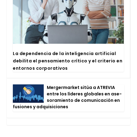
La depen­den­cia de la inte­li­gen­cia arti­fi­cial
debi­li­ta el pen­sa­mien­to crí­ti­co y el cri­te­rio en
entor­nos cor­po­ra­ti­vos
Mer­ger­mar­ket sitúa a ATRE­VIA
entre los líde­res glo­ba­les en ase­
so­ra­mien­to de comu­ni­ca­ción en
fusio­nes y adqui­si­cio­nes