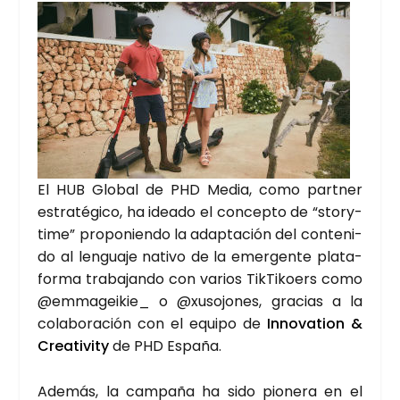
El HUB Glo­bal de PHD Media, como part­ner
estra­té­gi­co, ha idea­do el con­cep­to de “story­
ti­me” pro­po­nien­do la adap­ta­ción del con­te­ni­
do al len­gua­je nati­vo de la emer­gen­te pla­ta­
for­ma tra­ba­jan­do con varios Tik­Ti­koers como
@emmageikie_ o @xusojones, gra­cias a la
cola­bo­ra­ción con el equi­po de
Inno­va­tion &
Crea­ti­vity
de PHD Espa­ña.
Ade­más, la cam­pa­ña ha sido pio­ne­ra en el