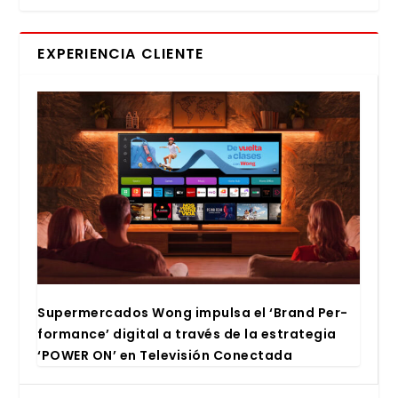
EXPERIENCIA CLIENTE
Super­mer­ca­dos Wong impul­sa el ‘Brand Per­
for­man­ce’ digi­tal a tra­vés de la estra­te­gia
‘POWER ON’ en Tele­vi­sión Conec­ta­da