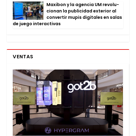
Maxi­bon y la agen­cia UM revo­lu­
cio­nan la publi­ci­dad exte­rior al
con­ver­tir mupis digi­ta­les en salas
de jue­go inter­ac­ti­vas
VENTAS