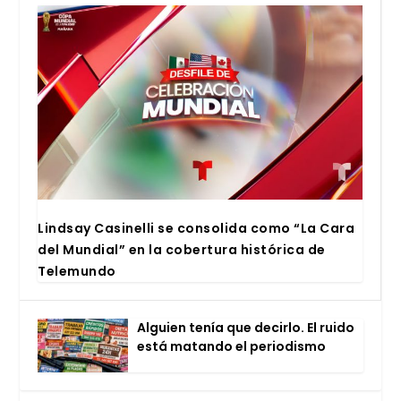
Lind­say Casi­ne­lli se con­so­li­da como “La Cara
del Mun­dial” en la cober­tu­ra his­tó­ri­ca de
Tele­mun­do
Alguien tenía que decir­lo. El rui­do
está matan­do el perio­dis­mo