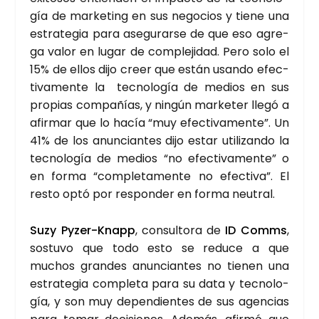
gía de mar­ke­ting en sus nego­cios y tie­ne una
estra­te­gia para ase­gu­rar­se de que eso agre­
ga valor en lugar de com­ple­ji­dad. Pero solo el
15% de ellos dijo creer que están usan­do efec­
ti­va­men­te la tec­no­lo­gía de medios en sus
pro­pias com­pa­ñías, y nin­gún mar­ke­ter lle­gó a
afir­mar que lo hacía “muy efec­ti­va­men­te”. Un
41% de los anun­cian­tes dijo estar uti­li­zan­do la
tec­no­lo­gía de medios “no efec­ti­va­men­te” o
en for­ma “com­ple­ta­men­te no efec­ti­va”. El
res­to optó por res­pon­der en for­ma neu­tral.
Suzy Pyzer-Knapp
, con­sul­to­ra de
ID Comms
,
sos­tu­vo que todo esto se redu­ce a que
muchos gran­des anun­cian­tes no tie­nen una
estra­te­gia com­ple­ta para su data y tec­no­lo­
gía, y son muy depen­dien­tes de sus agen­cias