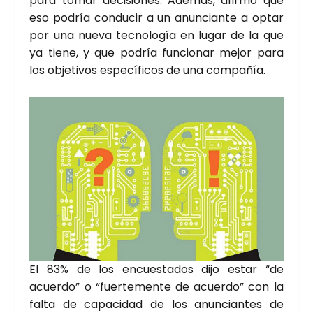
para tomar deci­sio­nes. Ade­más, afir­mó que
eso podría con­du­cir a un anun­cian­te a optar
por una nue­va tec­no­lo­gía en lugar de la que
ya tie­ne, y que podría fun­cio­nar mejor para
los obje­ti­vos espe­cí­fi­cos de una com­pa­ñía.
El 83% de los encues­ta­dos dijo estar “de
acuer­do” o “fuer­te­men­te de acuer­do” con la
fal­ta de capa­ci­dad de los anun­cian­tes de