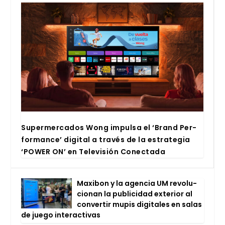
Super­mer­ca­dos Wong impul­sa el ‘Brand Per­
for­man­ce’ digi­tal a tra­vés de la estra­te­gia
‘POWER ON’ en Tele­vi­sión Conec­ta­da
Maxi­bon y la agen­cia UM revo­lu­
cio­nan la publi­ci­dad exte­rior al
con­ver­tir mupis digi­ta­les en salas
de jue­go inter­ac­ti­vas