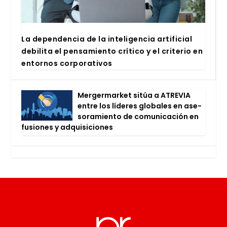
La depen­den­cia de la inte­li­gen­cia arti­fi­cial
debi­li­ta el pen­sa­mien­to crí­ti­co y el cri­te­rio en
entor­nos cor­po­ra­ti­vos
Mer­ger­mar­ket sitúa a ATRE­VIA
entre los líde­res glo­ba­les en ase­
so­ra­mien­to de comu­ni­ca­ción en
fusio­nes y adqui­si­cio­nes