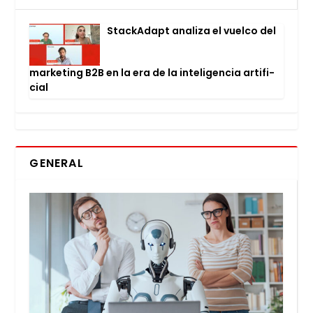
Stac­kA­dapt ana­li­za el vuel­co del
mar­ke­ting B2B en la era de la inte­li­gen­cia arti­fi­
cial
GENERAL