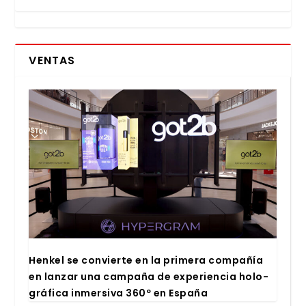
VENTAS
Hen­kel se con­vier­te en la pri­me­ra com­pa­ñía
en lan­zar una cam­pa­ña de expe­rien­cia holo­
grá­fi­ca inmer­si­va 360º en Espa­ña