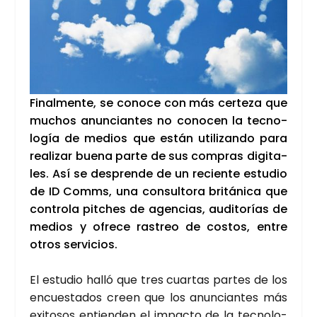
Final­men­te, se cono­ce con más cer­te­za que
muchos anun­cian­tes no cono­cen la tec­no­
lo­gía de medios que están uti­li­zan­do para
rea­li­zar bue­na par­te de sus com­pras digi­ta­
les. Así se des­pren­de de un recien­te estu­dio
de ID Comms, una con­sul­to­ra bri­tá­ni­ca que
con­tro­la pit­ches de agen­cias, audi­to­rías de
medios y ofre­ce ras­treo de cos­tos, entre
otros ser­vi­cios.
El estu­dio halló que tres cuar­tas par­tes de los
encues­ta­dos creen que los anun­cian­tes más
exi­to­sos entien­den el impac­to de la tec­no­lo­