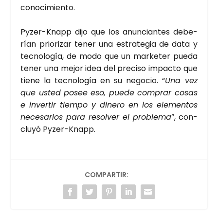
cono­ci­mien­to.
Pyzer-Knapp dijo que los anun­cian­tes debe­
rían prio­ri­zar tener una estra­te­gia de data y
tec­no­lo­gía, de modo que un mar­ke­ter pue­da
tener una mejor idea del pre­ci­so impac­to que
tie­ne la tec­no­lo­gía en su nego­cio. “
Una vez
que usted posee eso, pue­de com­prar cosas
e inver­tir tiem­po y dine­ro en los ele­men­tos
nece­sa­rios para resol­ver el pro­ble­ma
”, con­
clu­yó Pyzer-Knapp.
COMPARTIR: