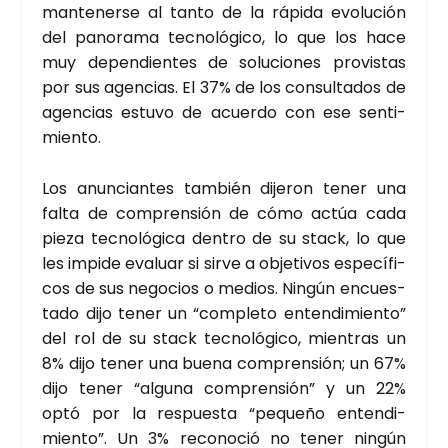
man­te­ner­se al tan­to de la rápi­da evo­lu­ción
del pano­ra­ma tec­no­ló­gi­co, lo que los hace
muy depen­dien­tes de solu­cio­nes pro­vis­tas
por sus agen­cias. El 37% de los con­sul­ta­dos de
agen­cias estu­vo de acuer­do con ese sen­ti­
mien­to.
Los anun­cian­tes tam­bién dije­ron tener una
fal­ta de com­pren­sión de cómo actúa cada
pie­za tec­no­ló­gi­ca den­tro de su stack, lo que
les impi­de eva­luar si sir­ve a obje­ti­vos espe­cí­fi­
cos de sus nego­cios o medios. Nin­gún encues­
ta­do dijo tener un “com­ple­to enten­di­mien­to”
del rol de su stack tec­no­ló­gi­co, mien­tras un
8% dijo tener una bue­na com­pren­sión; un 67%
dijo tener “algu­na com­pren­sión” y un 22%
optó por la res­pues­ta “peque­ño enten­di­
mien­to”. Un 3% reco­no­ció no tener nin­gún