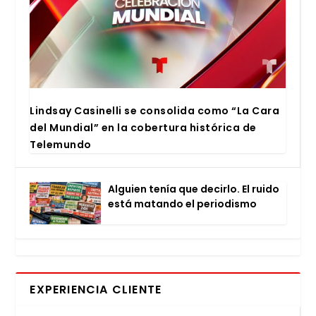
Lind­say Casi­ne­lli se con­so­li­da como “La Cara
del Mun­dial” en la cober­tu­ra his­tó­ri­ca de
Tele­mun­do
Alguien tenía que decir­lo. El rui­do
está matan­do el perio­dis­mo
EXPERIENCIA CLIENTE