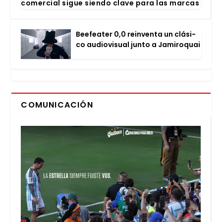
comer­cial sigue sien­do cla­ve para las mar­cas
Bee­fea­ter 0,0 rein­ven­ta un clá­si­
co audio­vi­sual jun­to a Jami­ro­quai
COMUNICACIÓN