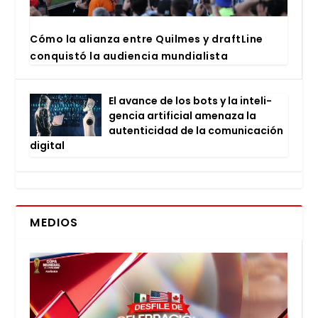
Cómo la alian­za entre Quil­mes y draftLi­ne
con­quis­tó la audien­cia mun­dia­lis­ta
El avan­ce de los bots y la inte­li­
gen­cia arti­fi­cial ame­na­za la
auten­ti­ci­dad de la comu­ni­ca­ción
digi­tal
MEDIOS