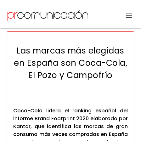
Las marcas más elegidas
en España son Coca-Cola,
El Pozo y Campofrío
Coca-Cola lide­ra el ran­king espa­ñol del
infor­me Brand Foot­print 2020 ela­bo­ra­do por
Kan­tar, que iden­ti­fi­ca las mar­cas de gran
con­su­mo más veces com­pra­das en Espa­ña