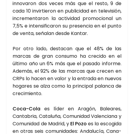
inno­va­ron dos veces más que el res­to, 9 de
cada 10 invir­tie­ron en publi­ci­dad en tele­vi­sión,
incre­men­ta­ron la acti­vi­dad pro­mo­cio­nal un
7,5% e inten­si­fi­ca­ron su pre­sen­cia en el pun­to
de ven­ta, seña­lan des­de Kan­tar.
Por otro lado, des­ta­can que el 48% de las
mar­cas de gran con­su­mo ha cre­ci­do en el
últi­mo año un 6% más que el pasa­do infor­me.
Ade­más, el 92% de las mar­cas que cre­cen en
CRPs lo hacen en valor y la entra­da en nue­vos
hoga­res se alza como la prin­ci­pal palan­ca de
cre­ci­mien­to.
Coca-Cola
es líder en Ara­gón, Balea­res,
Can­ta­bria, Cata­lu­ña, Comu­ni­dad Valen­cia­na y
Comu­ni­dad de Madrid, y
El Pozo
es la esco­gi­da
en otras seis comu­ni­da­des: Anda­lu­cía, Cana­