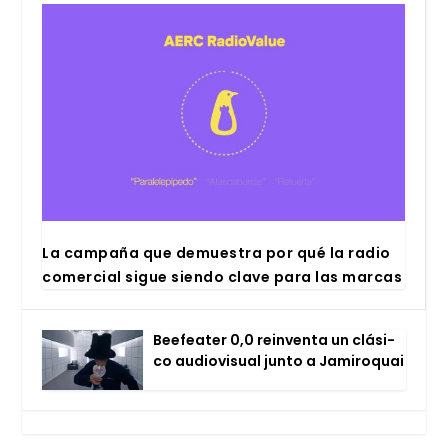
La cam­pa­ña que demues­tra por qué la radio
comer­cial sigue sien­do cla­ve para las mar­cas
Bee­fea­ter 0,0 rein­ven­ta un clá­si­
co audio­vi­sual jun­to a Jami­ro­quai