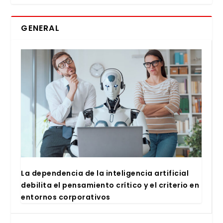
GENERAL
La depen­den­cia de la inte­li­gen­cia arti­fi­cial
debi­li­ta el pen­sa­mien­to crí­ti­co y el cri­te­rio en
entor­nos cor­po­ra­ti­vos