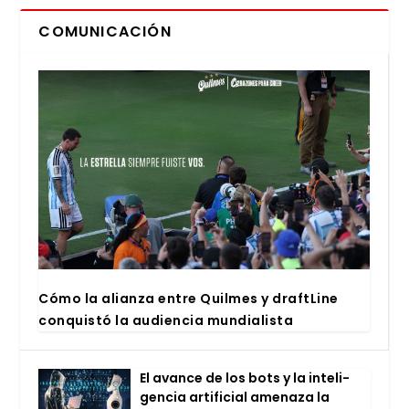
COMUNICACIÓN
Cómo la alian­za entre Quil­mes y draftLi­ne
con­quis­tó la audien­cia mun­dia­lis­ta
El avan­ce de los bots y la inte­li­
gen­cia arti­fi­cial ame­na­za la