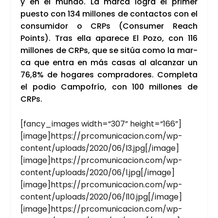
y en el mun­do. La mar­ca logra el pri­mer
pues­to con 134 millo­nes de con­tac­tos con el
con­su­mi­dor o CRPs (Con­su­mer Reach
Points). Tras ella apa­re­ce El Pozo, con 116
millo­nes de CRPs, que se sitúa como la mar­
ca que entra en más casas al alcan­zar un
76,8% de hoga­res com­pra­do­res. Com­ple­ta
el podio Cam­po­frío, con 100 millo­nes de
CRPs.
[fancy_images width=“307” height=“166”]
[image]https://prcomunicacion.com/wp-
content/uploads/2020/06/l3.jpg[/image]
[image]https://prcomunicacion.com/wp-
content/uploads/2020/06/l.jpg[/image]
[image]https://prcomunicacion.com/wp-
content/uploads/2020/06/l10.jpg[/image]
[image]https://prcomunicacion.com/wp-