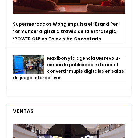
Super­mer­ca­dos Wong impul­sa el ‘Brand Per­
for­man­ce’ digi­tal a tra­vés de la estra­te­gia
‘POWER ON’ en Tele­vi­sión Conec­ta­da
Maxi­bon y la agen­cia UM revo­lu­
cio­nan la publi­ci­dad exte­rior al
con­ver­tir mupis digi­ta­les en salas
de jue­go inter­ac­ti­vas
VENTAS