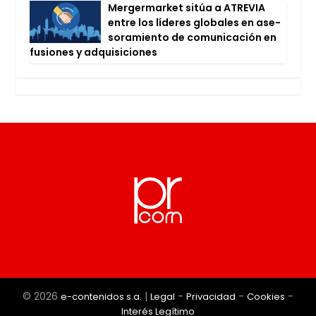
Mer­ger­mar­ket sitúa a ATRE­VIA
entre los líde­res glo­ba­les en ase­
so­ra­mien­to de comu­ni­ca­ción en
fusio­nes y adqui­si­cio­nes
© 2026
|
-
-
-
e-contenidos s.a.
Legal
Privacidad
Cookies
Interés Legítimo