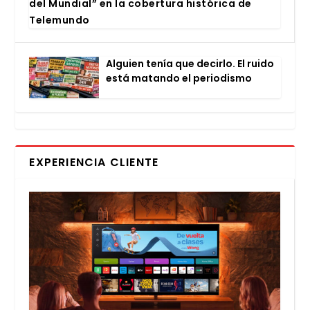
del Mun­dial” en la cober­tu­ra his­tó­ri­ca de
Tele­mun­do
Alguien tenía que decir­lo. El rui­do
está matan­do el perio­dis­mo
EXPERIENCIA CLIENTE