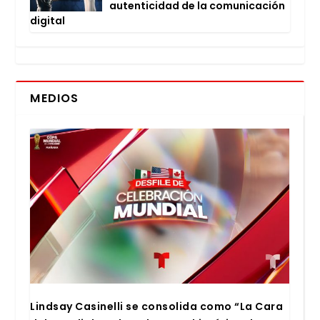
auten­ti­ci­dad de la comu­ni­ca­ción
digi­tal
MEDIOS
Lind­say Casi­ne­lli se con­so­li­da como “La Cara