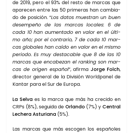
de 2019, pero el 93% del res­to de mar­cas que
apa­re­cen entre las 50 pri­me­ras han cam­bia­
do de posi­ción. “
Los datos mues­tran un buen
desem­pe­ño de las mar­cas loca­les: 6 de
cada 10 han aumen­ta­do en valor en el últi­
mo año; por el con­tra­rio, 7 de cada 10 mar­
cas glo­ba­les han caí­do en valor en el mis­mo
perio­do. Es muy des­ta­ca­ble que 8 de las 10
mar­cas que enca­be­zan el ran­king son mar­
cas de ori­gen espa­ñol
”, afir­ma
Jor­ge Folch
,
direc­tor gene­ral de la Divi­sión World­pa­nel de
Kan­tar para el Sur de Euro­pa.
La Sel­va
es la mar­ca que más ha cre­ci­do en
CRPs (8%), segui­da de
Orlan­do
(7%) y
Cen­tral
Leche­ra Astu­ria­na
(5%).
Las mar­cas que más esco­gen los espa­ño­les