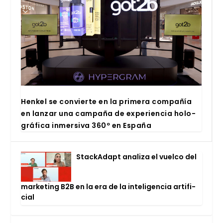
Hen­kel se con­vier­te en la pri­me­ra com­pa­ñía
en lan­zar una cam­pa­ña de expe­rien­cia holo­
grá­fi­ca inmer­si­va 360º en Espa­ña
Stac­kA­dapt ana­li­za el vuel­co del
mar­ke­ting B2B en la era de la inte­li­gen­cia arti­fi­
cial