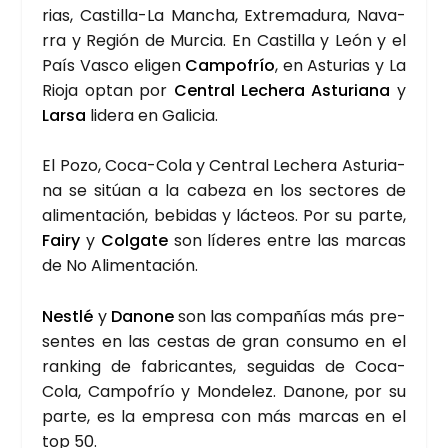
rias, Cas­ti­lla-La Man­cha, Extre­ma­du­ra, Nava­
rra y Región de Mur­cia. En Cas­ti­lla y León y el
País Vas­co eli­gen
Cam­po­frío
, en Astu­rias y La
Rio­ja optan por
Cen­tral Leche­ra Astu­ria­na
y
Lar­sa
lide­ra en Gali­cia.
El Pozo, Coca-Cola y Cen­tral Leche­ra Astu­ria­
na se sitúan a la cabe­za en los sec­to­res de
ali­men­ta­ción, bebi­das y lác­teos. Por su par­te,
Fairy
y
Col­ga­te
son líde­res entre las mar­cas
de No Ali­men­ta­ción.
Nestlé
y
Dano­ne
son las com­pa­ñías más pre­
sen­tes en las ces­tas de gran con­su­mo en el
ran­king de fabri­can­tes, segui­das de Coca-
Cola, Cam­po­frío y Mon­de­lez. Dano­ne, por su
par­te, es la empre­sa con más mar­cas en el
top 50.