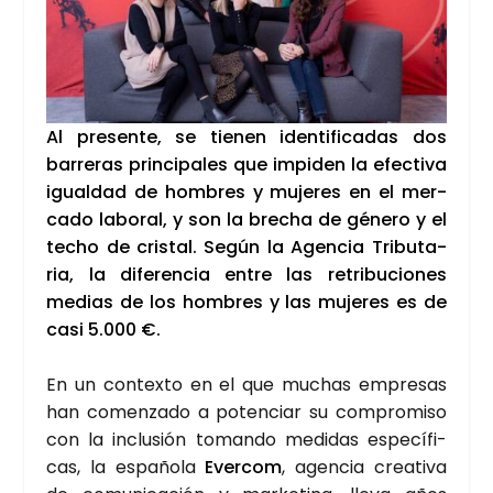
Al pre­sen­te, se tie­nen iden­ti­fi­ca­das dos
barre­ras prin­ci­pa­les que impi­den la efec­ti­va
igual­dad de hom­bres y muje­res en el mer­
ca­do labo­ral, y son la bre­cha de géne­ro y el
techo de cris­tal. Según la Agen­cia Tri­bu­ta­
ria, la dife­ren­cia entre las retri­bu­cio­nes
medias de los hom­bres y las muje­res es de
casi 5.000 €.
En un con­tex­to en el que muchas empre­sas
han comen­za­do a poten­ciar su com­pro­mi­so
con la inclu­sión toman­do medi­das espe­cí­fi­
cas, la espa­ño­la
Ever­com
, agen­cia crea­ti­va