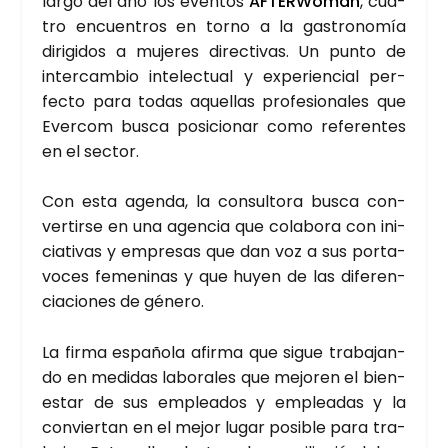
lar­go del año los even­tos
AFTER­Wo­man
, cua­
tro encuen­tros en torno a la gas­tro­no­mía
diri­gi­dos a muje­res direc­ti­vas. Un pun­to de
inter­cam­bio inte­lec­tual y expe­rien­cial per­
fec­to para todas aque­llas pro­fe­sio­na­les que
Ever­com bus­ca posi­cio­nar como refe­ren­tes
en el sec­tor.
Con esta agen­da, la con­sul­to­ra bus­ca con­
ver­tir­se en una agen­cia que cola­bo­ra con ini­
cia­ti­vas y empre­sas que dan voz a sus por­ta­
vo­ces feme­ni­nas y que huyen de las dife­ren­
cia­cio­nes de géne­ro.
La fir­ma espa­ño­la afir­ma que sigue tra­ba­jan­
do en medi­das labo­ra­les que mejo­ren el bien­
es­tar de sus emplea­dos y emplea­das y la
con­vier­tan en el mejor lugar posi­ble para tra­