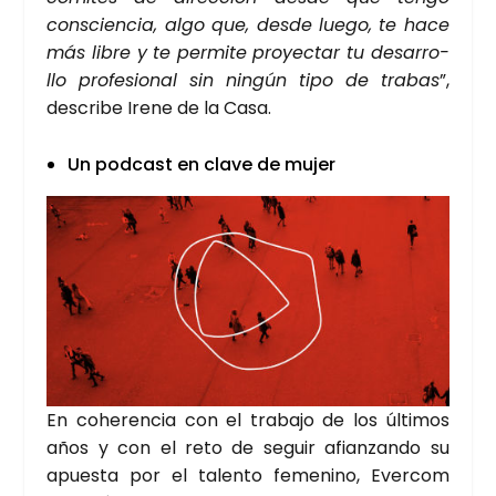
cons­cien­cia, algo que, des­de lue­go, te hace
más libre y te per­mi­te pro­yec­tar tu desa­rro­
llo pro­fe­sio­nal sin nin­gún tipo de tra­bas
”,
des­cri­be Ire­ne de la Casa.
Un pod­cast en cla­ve de mujer
En cohe­ren­cia con el tra­ba­jo de los últi­mos
años y con el reto de seguir afian­zan­do su
apues­ta por el talen­to feme­nino, Ever­com