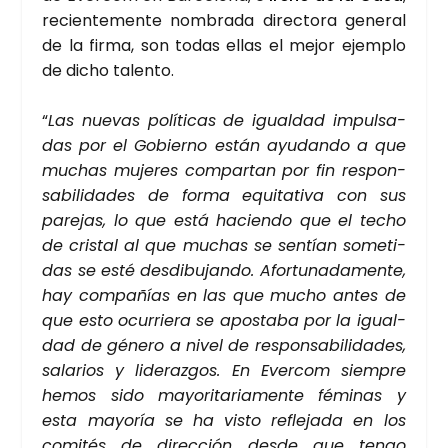
recien­te­men­te nom­bra­da direc­to­ra gene­ral
de la fir­ma, son todas ellas el mejor ejem­plo
de dicho talen­to.
“
Las nue­vas polí­ti­cas de igual­dad impul­sa­
das por el Gobierno están ayu­dan­do a que
muchas muje­res com­par­tan por fin res­pon­
sa­bi­li­da­des de for­ma equi­ta­ti­va con sus
pare­jas, lo que está hacien­do que el techo
de cris­tal al que muchas se sen­tían some­ti­
das se esté des­di­bu­jan­do. Afor­tu­na­da­men­te,
hay com­pa­ñías en las que mucho antes de
que esto ocu­rrie­ra se apos­ta­ba por la igual­
dad de géne­ro a nivel de res­pon­sa­bi­li­da­des,
sala­rios y lide­raz­gos. En Ever­com siem­pre
hemos sido mayo­ri­ta­ria­men­te fémi­nas y
esta mayo­ría se ha vis­to refle­ja­da en los
comi­tés de direc­ción des­de que ten­go