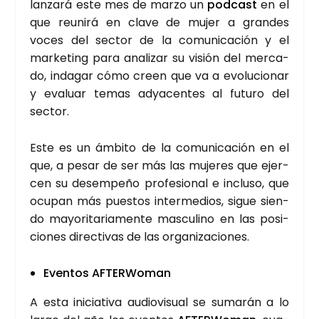
lan­za­rá este mes de mar­zo un
pod­cast
en el
que reu­ni­rá en cla­ve de mujer a gran­des
voces del sec­tor de la comu­ni­ca­ción y el
mar­ke­ting para ana­li­zar su visión del mer­ca­
do, inda­gar cómo creen que va a evo­lu­cio­nar
y eva­luar temas adya­cen­tes al futu­ro del
sec­tor.
Este es un ámbi­to de la comu­ni­ca­ción en el
que, a pesar de ser más las muje­res que ejer­
cen su desem­pe­ño pro­fe­sio­nal e inclu­so, que
ocu­pan más pues­tos inter­me­dios, sigue sien­
do mayo­ri­ta­ria­men­te mas­cu­lino en las posi­
cio­nes direc­ti­vas de las orga­ni­za­cio­nes.
Even­tos AFTER­Wo­man
A esta ini­cia­ti­va audio­vi­sual se suma­rán a lo