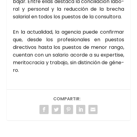
ba­jar. Entre ellas des­ta­ca la con­ci­lia­ción labo­
ral y per­so­nal y la reduc­ción de la bre­cha
sala­rial en todos los pues­tos de la con­sul­to­ra.
En la actua­li­dad, la agen­cia pue­de con­fir­mar
que, des­de los pro­fe­sio­na­les en pues­tos
direc­ti­vos has­ta los pues­tos de menor ran­go,
cuen­tan con un sala­rio acor­de a su exper­ti­se,
meri­to­cra­cia y tra­ba­jo, sin dis­tin­ción de géne­
ro.
COMPARTIR: