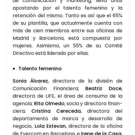
de comu­ni­ca­ción y mar­ke­ting, lle­va años
apos­tan­do por el talen­to feme­nino y la
reten­ción del mis­mo. Tan­to es así que el 65%
de su plan­ti­lla, que actual­men­te cuen­ta con
más de cien miem­bros entre sus ofi­ci­nas de
Madrid y Bar­ce­lo­na, está com­pues­ta por
muje­res. Asi­mis­mo, un 55% de su Comi­té
Direc­ti­vo está lide­ra­do por ellas.
Talen­to feme­nino
Sonia Álva­rez
, direc­to­ra de la divi­sión de
Comu­ni­ca­ción Finan­cie­ra;
Bea­triz Doce
,
direc­to­ra de LIFE, el área de con­su­mo de la
agen­cia;
Rita Olme­do
, socia y direc­to­ra finan­
cie­ra;
Cris­ti­na
Cere­ce­da
, direc­to­ra del
depar­ta­men­to de mar­ca y desa­rro­llo de
nego­cio,
Lola Este­van
, direc­to­ra de la ofi­ci­na
de Ever­com en Bar­ce­lo­na, e
Ire­ne de la Casa
,