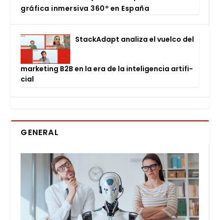
grá­fi­ca inmer­si­va 360º en Espa­ña
Stac­kA­dapt ana­li­za el vuel­co del
mar­ke­ting B2B en la era de la inte­li­gen­cia arti­fi­
cial
GENERAL