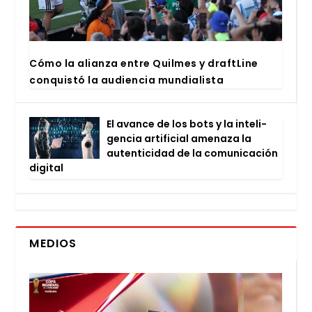
Cómo la alian­za entre Quil­mes y draftLi­ne
con­quis­tó la audien­cia mun­dia­lis­ta
El avan­ce de los bots y la inte­li­
gen­cia arti­fi­cial ame­na­za la
auten­ti­ci­dad de la comu­ni­ca­ción
digi­tal
MEDIOS