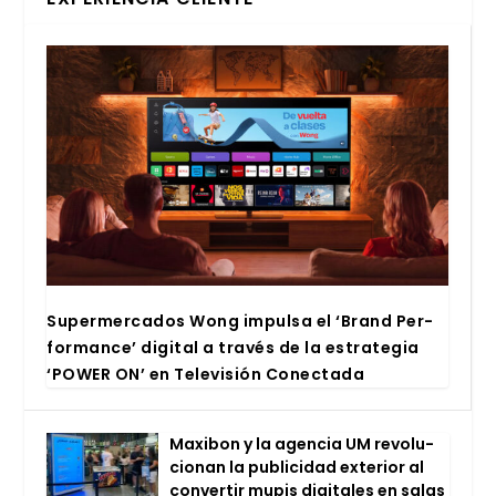
Super­mer­ca­dos Wong impul­sa el ‘Brand Per­
for­man­ce’ digi­tal a tra­vés de la estra­te­gia
‘POWER ON’ en Tele­vi­sión Conec­ta­da
Maxi­bon y la agen­cia UM revo­lu­
cio­nan la publi­ci­dad exte­rior al
con­ver­tir mupis digi­ta­les en salas