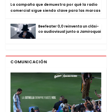
La cam­pa­ña que demues­tra por qué la radio
comer­cial sigue sien­do cla­ve para las mar­cas
Bee­fea­ter 0,0 rein­ven­ta un clá­si­
co audio­vi­sual jun­to a Jami­ro­quai
COMUNICACIÓN