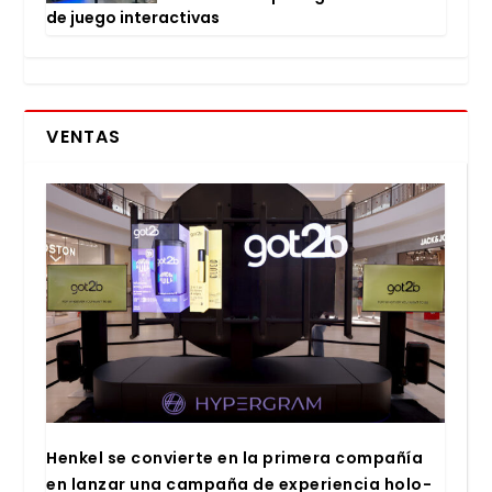
de jue­go inter­ac­ti­vas
VENTAS
Hen­kel se con­vier­te en la pri­me­ra com­pa­ñía
en lan­zar una cam­pa­ña de expe­rien­cia holo­