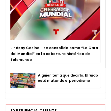
Lind­say Casi­ne­lli se con­so­li­da como “La Cara
del Mun­dial” en la cober­tu­ra his­tó­ri­ca de
Tele­mun­do
Alguien tenía que decir­lo. El rui­do
está matan­do el perio­dis­mo
EXPERIENCIA CLIENTE