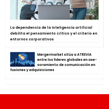
La depen­den­cia de la inte­li­gen­cia arti­fi­cial
debi­li­ta el pen­sa­mien­to crí­ti­co y el cri­te­rio en
entor­nos cor­po­ra­ti­vos
Mer­ger­mar­ket sitúa a ATRE­VIA
entre los líde­res glo­ba­les en ase­
so­ra­mien­to de comu­ni­ca­ción en
fusio­nes y adqui­si­cio­nes