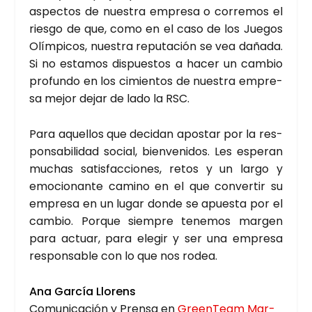
aspec­tos de nues­tra empre­sa o corre­mos el
ries­go de que, como en el caso de los Jue­gos
Olím­pi­cos, nues­tra repu­tación se vea daña­da.
Si no esta­mos dis­pues­tos a hacer un cam­bio
pro­fun­do en los cimien­tos de nues­tra empre­
sa mejor dejar de lado la RSC.
Para aque­llos que deci­dan apos­tar por la res­
pon­sa­bi­li­dad social, bien­ve­ni­dos. Les espe­ran
muchas satis­fac­cio­nes, retos y un lar­go y
emo­cio­nan­te camino en el que con­ver­tir su
empre­sa en un lugar don­de se apues­ta por el
cam­bio. Por­que siem­pre tene­mos mar­gen
para actuar, para ele­gir y ser una empre­sa
res­pon­sa­ble con lo que nos rodea.
Ana Gar­cía Llo­rens
Comu­ni­ca­ción y Pren­sa en
Green­Team Mar­