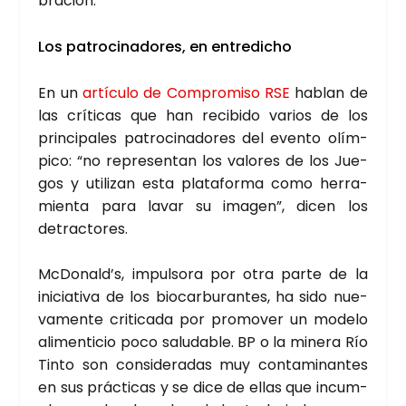
bra­ción:
Los patro­ci­na­do­res, en entre­di­cho
En un
artícu­lo de Com­pro­mi­so RSE
hablan de
las crí­ti­cas que han reci­bi­do varios de los
prin­ci­pa­les patro­ci­na­do­res del even­to olím­
pi­co: “no repre­sen­tan los valo­res de los Jue­
gos y uti­li­zan esta pla­ta­for­ma como herra­
mien­ta para lavar su ima­gen”, dicen los
detrac­to­res.
McDonald’s, impul­so­ra por otra par­te de la
ini­cia­ti­va de los bio­car­bu­ran­tes, ha sido nue­
va­men­te cri­ti­ca­da por pro­mo­ver un mode­lo
ali­men­ti­cio poco salu­da­ble. BP o la mine­ra Río
Tin­to son con­si­de­ra­das muy con­ta­mi­nan­tes
en sus prác­ti­cas y se dice de ellas que incum­