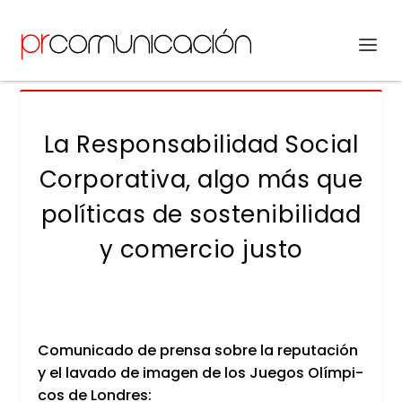
La Responsabilidad Social
Corporativa, algo más que
políticas de sostenibilidad
y comercio justo
Comu­ni­ca­do de pren­sa sobre la repu­tación
y el lava­do de ima­gen de los Jue­gos Olím­pi­
cos de Lon­dres: