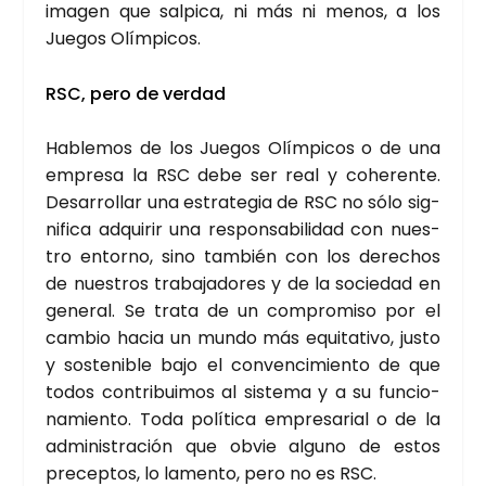
ima­gen que sal­pi­ca, ni más ni menos, a los
Jue­gos Olím­pi­cos.
RSC, pero de ver­dad
Hable­mos de los Jue­gos Olím­pi­cos o de una
empre­sa la RSC debe ser real y cohe­ren­te.
Desa­rro­llar una estra­te­gia de RSC no sólo sig­
ni­fi­ca adqui­rir una res­pon­sa­bi­li­dad con nues­
tro entorno, sino tam­bién con los dere­chos
de nues­tros tra­ba­ja­do­res y de la socie­dad en
gene­ral. Se tra­ta de un com­pro­mi­so por el
cam­bio hacia un mun­do más equi­ta­ti­vo, jus­to
y sos­te­ni­ble bajo el con­ven­ci­mien­to de que
todos con­tri­bui­mos al sis­te­ma y a su fun­cio­
na­mien­to. Toda polí­ti­ca empre­sa­rial o de la
admi­nis­tra­ción que obvie alguno de estos
pre­cep­tos, lo lamen­to, pero no es RSC.