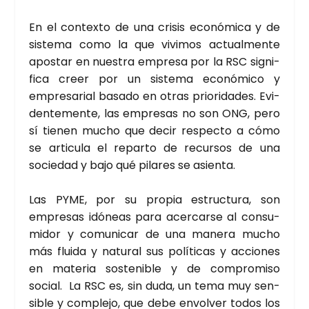
En el con­tex­to de una cri­sis eco­nó­mi­ca y de
sis­te­ma como la que vivi­mos actual­men­te
apos­tar en nues­tra empre­sa por la RSC sig­ni­
fi­ca creer por un sis­te­ma eco­nó­mi­co y
empre­sa­rial basa­do en otras prio­ri­da­des. Evi­
den­te­men­te, las empre­sas no son ONG, pero
sí tie­nen mucho que decir res­pec­to a cómo
se arti­cu­la el repar­to de recur­sos de una
socie­dad y bajo qué pila­res se asien­ta.
Las PYME, por su pro­pia estruc­tu­ra, son
empre­sas idó­neas para acer­car­se al con­su­
mi­dor y comu­ni­car de una mane­ra mucho
más flui­da y natu­ral sus polí­ti­cas y accio­nes
en mate­ria sos­te­ni­ble y de com­pro­mi­so
social. La RSC es, sin duda, un tema muy sen­
si­ble y com­ple­jo, que debe envol­ver todos los