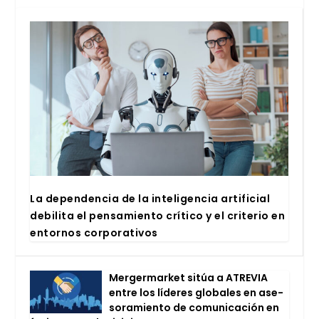
La depen­den­cia de la inte­li­gen­cia arti­fi­cial
debi­li­ta el pen­sa­mien­to crí­ti­co y el cri­te­rio en
entor­nos cor­po­ra­ti­vos
Mer­ger­mar­ket sitúa a ATRE­VIA
entre los líde­res glo­ba­les en ase­
so­ra­mien­to de comu­ni­ca­ción en