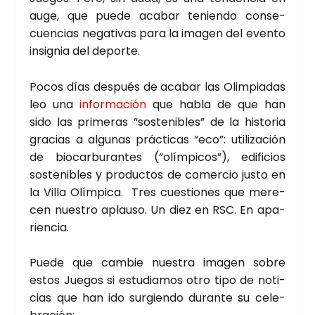
auge, que pue­de aca­bar tenien­do con­se­
cuen­cias nega­ti­vas para la ima­gen del even­to
insig­nia del depor­te.
Pocos días des­pués de aca­bar las Olim­pia­das
leo una
infor­ma­ción
que habla de que han
sido las pri­me­ras “sos­te­ni­bles” de la his­to­ria
gra­cias a algu­nas prác­ti­cas “eco”: uti­li­za­ción
de bio­car­bu­ran­tes (“olím­pi­cos”), edi­fi­cios
sos­te­ni­bles y pro­duc­tos de comer­cio jus­to en
la Villa Olím­pi­ca. Tres cues­tio­nes que mere­
cen nues­tro aplau­so. Un diez en RSC. En apa­
rien­cia.
Pue­de que cam­bie nues­tra ima­gen sobre
estos Jue­gos si estu­dia­mos otro tipo de noti­
cias que han ido sur­gien­do duran­te su cele­