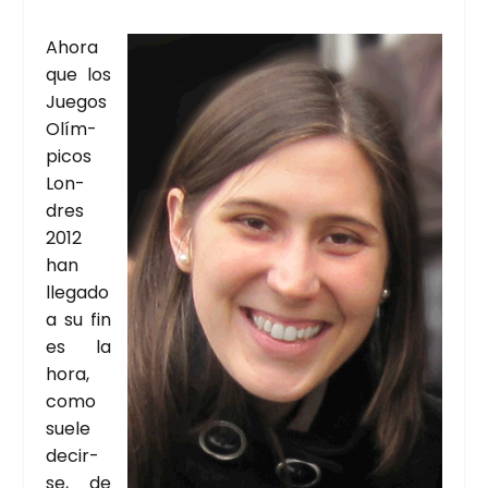
Aho­ra
que los
Jue­gos
Olím­
pi­cos
Lon­
dres
2012
han
lle­ga­do
a su fin
es la
hora,
como
sue­le
decir­
se, de