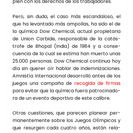
plen con los dere­chos de los tra­ba­ja­do­res.
Pero, sin duda, el caso más escan­da­lo­so, el
que ha levan­ta­do más ampo­llas, ha sido el de
la quí­mi­ca Dow Che­mi­cal, actual pro­pie­ta­ria
de Union Car­bi­de, res­pon­sa­ble de la catás­
tro­fe de Bho­pal (India) de 1984 y a con­se­
cuen­cia de la cual se esti­ma han muer­to unas
25.000 per­so­nas. Dow Che­mi­cal con­ti­nua hoy
día sin que­rer oír hablar de indem­ni­za­cio­nes.
Amnis­tía Inter­na­cio­nal desa­rro­lló antes de los
jue­gos una cam­pa­ña de
reco­gi­da de fir­mas
para evi­tar que la quí­mi­ca fue­ra patro­ci­na­do­
ra de un even­to depor­ti­vo de este cali­bre.
Otras cues­tio­nes, que pare­cen pla­near per­
ma­nen­te­men­te sobre los Jue­gos Olím­pi­cos y
que resur­gen cada cua­tro años, están rela­