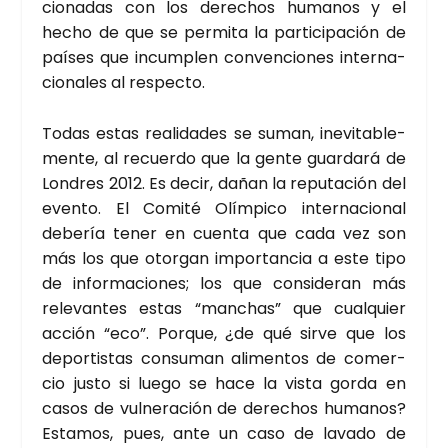
cio­na­das con los dere­chos huma­nos y el
hecho de que se per­mi­ta la par­ti­ci­pa­ción de
paí­ses que incum­plen con­ven­cio­nes inter­na­
cio­na­les al res­pec­to.
Todas estas reali­da­des se suman, inevi­ta­ble­
men­te, al recuer­do que la gen­te guar­da­rá de
Lon­dres 2012. Es decir, dañan la repu­tación del
even­to. El Comi­té Olím­pi­co inter­na­cio­nal
debe­ría tener en cuen­ta que cada vez son
más los que otor­gan impor­tan­cia a este tipo
de infor­ma­cio­nes; los que con­si­de­ran más
rele­van­tes estas “man­chas” que cual­quier
acción “eco”. Por­que, ¿de qué sir­ve que los
depor­tis­tas con­su­man ali­men­tos de comer­
cio jus­to si lue­go se hace la vis­ta gor­da en
casos de vul­ne­ra­ción de dere­chos huma­nos?
Esta­mos, pues, ante un caso de lava­do de