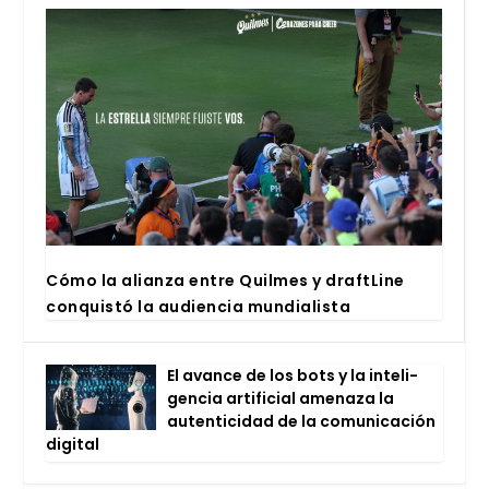
Cómo la alian­za entre Quil­mes y draftLi­ne
con­quis­tó la audien­cia mun­dia­lis­ta
El avan­ce de los bots y la inte­li­
gen­cia arti­fi­cial ame­na­za la
auten­ti­ci­dad de la comu­ni­ca­ción
digi­tal