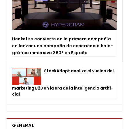
Hen­kel se con­vier­te en la pri­me­ra com­pa­ñía
en lan­zar una cam­pa­ña de expe­rien­cia holo­
grá­fi­ca inmer­si­va 360º en Espa­ña
Stac­kA­dapt ana­li­za el vuel­co del
mar­ke­ting B2B en la era de la inte­li­gen­cia arti­fi­
cial
GENERAL