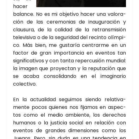
hacer
balan­ce. No es mi obje­ti­vo hacer una valo­ra­
ción de las cere­mo­nias de inau­gu­ra­ción y
clau­su­ra, de la cali­dad de la retrans­mi­sión
tele­vi­si­va o de la segu­ri­dad del recin­to olím­pi­
co. Más bien, me gus­ta­ría cen­trar­me en un
fac­tor de gran impor­tan­cia en even­tos tan
sig­ni­fi­ca­ti­vos y con tan­ta reper­cu­sión mun­dial:
la ima­gen que pro­yec­tan y la repu­tación que
se aca­ba con­so­li­dan­do en el ima­gi­na­rio
colec­ti­vo.
En la actua­li­dad segui­mos sien­do rela­ti­va­
men­te pocos quie­nes nos fija­mos en aspec­
tos como el medio ambien­te, los dere­chos
huma­nos o la jus­ti­cia social en rela­ción con
even­tos de gran­des dimen­sio­nes como los
Jue­gos. Pero, sin duda, es una ten­den­cia en