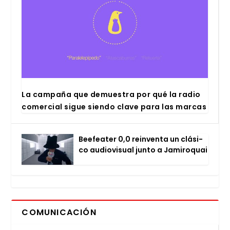
La cam­pa­ña que demues­tra por qué la radio
comer­cial sigue sien­do cla­ve para las mar­cas
Bee­fea­ter 0,0 rein­ven­ta un clá­si­
co audio­vi­sual jun­to a Jami­ro­quai
COMUNICACIÓN