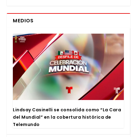
MEDIOS
Lind­say Casi­ne­lli se con­so­li­da como “La Cara
del Mun­dial” en la cober­tu­ra his­tó­ri­ca de
Tele­mun­do