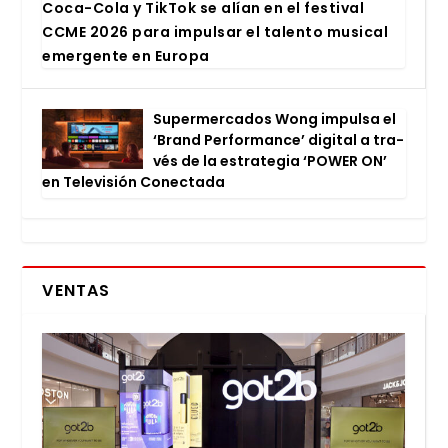
Coca-Cola y Tik­Tok se alían en el fes­ti­val
CCME 2026 para impul­sar el talen­to musi­cal
emer­gen­te en Euro­pa
Super­mer­ca­dos Wong impul­sa el
‘Brand Per­for­man­ce’ digi­tal a tra­
vés de la estra­te­gia ‘POWER ON’
en Tele­vi­sión Conec­ta­da
VENTAS