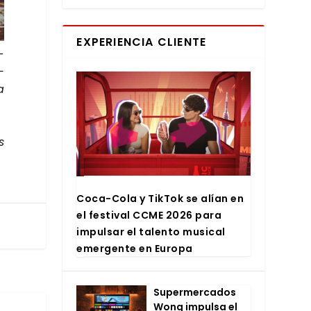
EXPERIENCIA CLIENTE
­
­
a
s
Coca-Cola y Tik­Tok se alían en
el fes­ti­val CCME 2026 para
impul­sar el talen­to musi­cal
emer­gen­te en Euro­pa
Super­mer­ca­dos
Wong impul­sa el