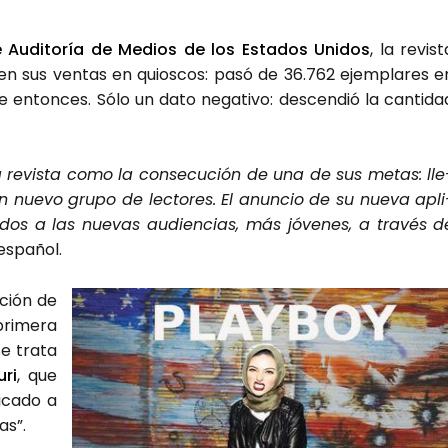
e Audi­to­ría de Medios de los Esta­dos Uni­dos
, la revis­t
en sus ven­tas en quios­cos: pasó de 36.762 ejem­pla­res e
nton­ces. Sólo un dato nega­ti­vo: des­cen­dió la can­ti­da
la revis­ta como la con­se­cu­ción de una de sus metas: lle
n nue­vo gru­po de lec­to­res. El anun­cio de su nue­va apli
­ni­dos a las nue­vas audien­cias, más jóve­nes, a tra­vés d
espa­ñol.
­ción de
ri­me­ra
e tra­ta
­ri
, que
­ca­do a
as”.