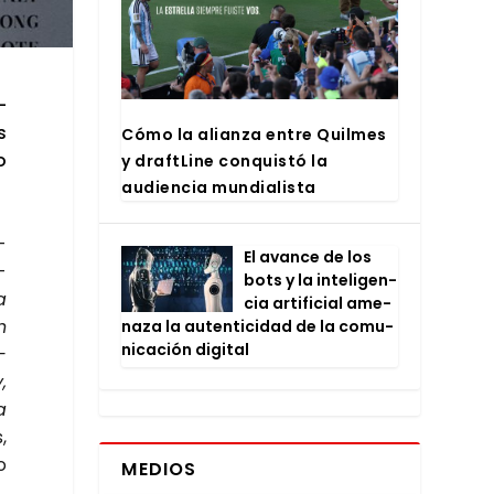
­
s
Cómo la alian­za entre Quil­mes
o
y draftLi­ne con­quis­tó la
audien­cia mun­dia­lis­ta
­
El avan­ce de los
­
bots y la inte­li­gen­
a
cia arti­fi­cial ame­
n
na­za la auten­ti­ci­dad de la comu­
ni­ca­ción digi­tal
­
,
a
,
o
MEDIOS