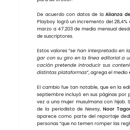
De acuer­do con datos de la
Alian­za d
Play­boy logró un incre­men­to del 28,4% 
mar­zo a 47.203 de media men­sual des­de e
de sus­crip­to­res.
Estos valo­res “
se han inter­pre­ta­do en 
gar con su giro en la línea edi­to­rial a u
ca­ción pre­ten­de intro­du­cir sus con­te
dis­tin­tas pla­ta­for­mas
”, agre­ga el medio 
El cam­bio fue tan nota­ble, que en la edi
sep­tiem­bre inclu­yó en sus pági­nas por p
vez a una mujer musul­ma­na con hijab. S
de la perio­dis­ta de
Newsy
,
Noor Tagou
apa­re­ce como par­te del repor­ta­je dedi
per­so­nas “que no temen rom­per las regl