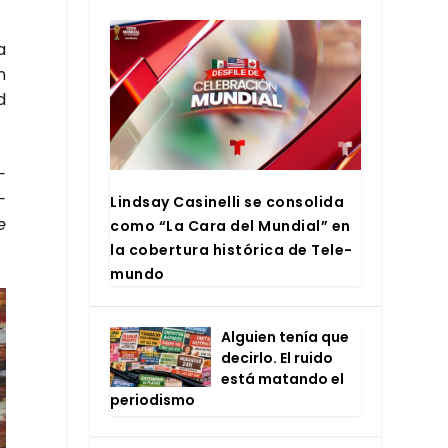
a
n
d
­
­
Lind­say Casi­ne­lli se con­so­li­da
e
como “La Cara del Mun­dial” en
la cober­tu­ra his­tó­ri­ca de Tele­
mun­do
Alguien tenía que
decir­lo. El rui­do
está matan­do el
perio­dis­mo