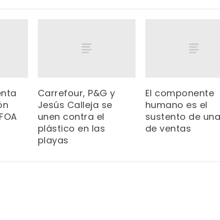
enta
Carrefour, P&G y
El componente
ón
Jesús Calleja se
humano es el
 FOA
unen contra el
sustento de una
plástico en las
de ventas
playas