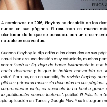
A comien­zos de 2016, Play­boy se des­pi­dió de los des
nu­dos en sus pági­nas. El resul­ta­do es mucho má
alen­ta­dor de lo que se pen­sa­ba, con un cre­ci­mien­t
nota­ble en sus ven­tas.
Cuan­do Play­boy le dijo adiós a los des­nu­dos en sus pági
nas, si bien era una deci­sión muy estu­dia­da, muchos pen
sa­ron: “
será su fin, deja de hacer jus­ta­men­te lo que l
hacía des­ta­car y lo que la habían con­ver­ti­do en u
mito
”. Pero no, eso no suce­dió, “
la revis­ta Play­boy cum
plió sus pri­me­ros meses sin des­nu­dos en sus pági­nas y
sor­pren­den­te­men­te, su ausen­cia le ha hecho ganar 
la publi­ca­ción nue­vos lec­to­res
”, publi­có
El País
. Es más
­pia apli­ca­ción en iTu­nes y Goo­gle Play. Y su Ins­ta­gram n