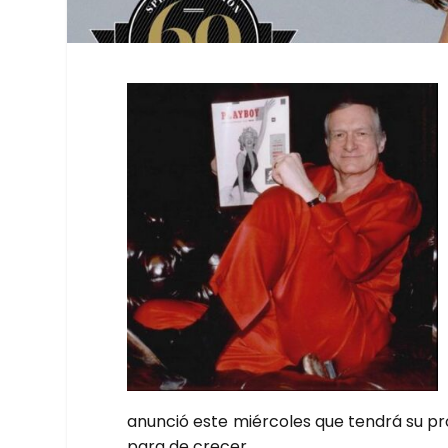
anun­ció este miér­co­les que ten­drá su pro
para de cre­cer.