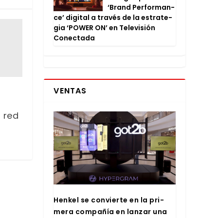
‘Brand Per­for­man­
ce’ digi­tal a tra­vés de la estra­te­
gia ‘POWER ON’ en Tele­vi­sión
Conec­ta­da
VENTAS
 red
Hen­kel se con­vier­te en la pri­
me­ra com­pa­ñía en lan­zar una