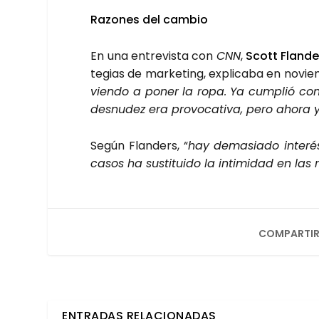
Razo­nes del cam­bio
En una entre­vis­ta con
CNN
,
Scott Flan­de
te­gias de mar­ke­ting, expli­ca­ba en novi
vien­do a poner la ropa. Ya cum­plió con su
des­nu­dez era pro­vo­ca­ti­va, pero aho­
Según Flan­ders, “
hay dema­sia­do inte­rés
casos ha sus­ti­tui­do la inti­mi­dad en las r
COMPARTIR
ENTRADAS RELACIONADAS