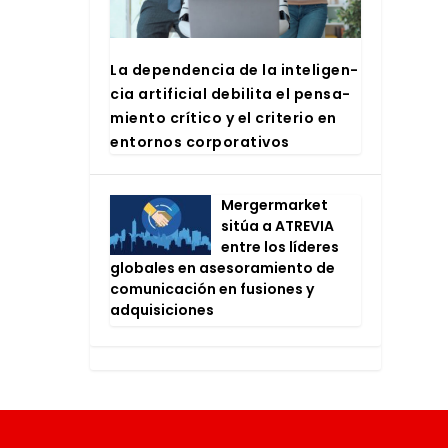
La depen­den­cia de la inte­li­gen­
cia arti­fi­cial debi­li­ta el pen­sa­
mien­to crí­ti­co y el cri­te­rio en
entor­nos cor­po­ra­ti­vos
Mer­ger­mar­ket
sitúa a ATRE­VIA
entre los líde­res
glo­ba­les en ase­so­ra­mien­to de
comu­ni­ca­ción en fusio­nes y
adqui­si­cio­nes