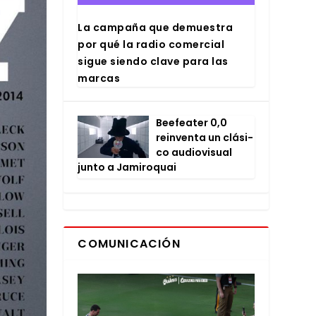
La cam­pa­ña que demues­tra
por qué la radio comer­cial
sigue sien­do cla­ve para las
mar­cas
Bee­fea­ter 0,0
rein­ven­ta un clá­si­
co audio­vi­sual
jun­to a Jami­ro­quai
COMUNICACIÓN