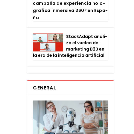
cam­pa­ña de expe­rien­cia holo­
grá­fi­ca inmer­si­va 360º en Espa­
ña
Stac­kA­dapt ana­li­
za el vuel­co del
mar­ke­ting B2B en
la era de la inte­li­gen­cia arti­fi­cial
GENERAL