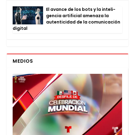
El avan­ce de los bots y la inte­li­
gen­cia arti­fi­cial ame­na­za la
auten­ti­ci­dad de la comu­ni­ca­ción
digi­tal
MEDIOS