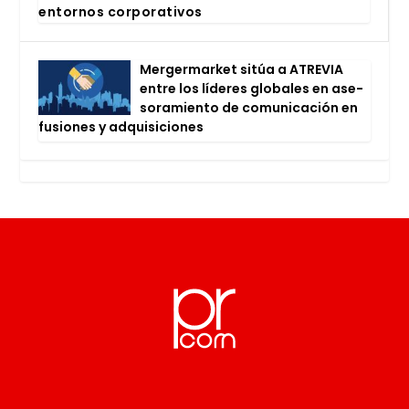
entor­nos cor­po­ra­ti­vos
Mer­ger­mar­ket sitúa a ATRE­VIA
entre los líde­res glo­ba­les en ase­
so­ra­mien­to de comu­ni­ca­ción en
fusio­nes y adqui­si­cio­nes