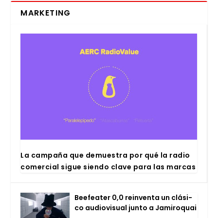
MARKETING
La cam­pa­ña que demues­tra por qué la radio
comer­cial sigue sien­do cla­ve para las mar­cas
Bee­fea­ter 0,0 rein­ven­ta un clá­si­
co audio­vi­sual jun­to a Jami­ro­quai