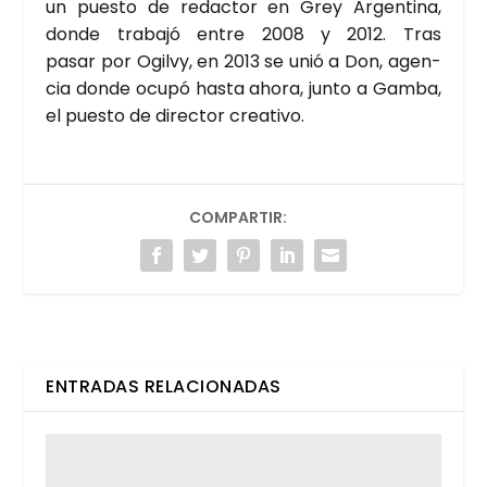
un pues­to de redac­tor en Grey Argen­ti­na,
don­de tra­ba­jó entre 2008 y 2012. Tras
pasar por Ogilvy, en 2013 se unió a Don, agen­
cia don­de ocu­pó has­ta aho­ra, jun­to a Gam­ba,
el pues­to de direc­tor crea­ti­vo.
COMPARTIR:
ENTRADAS RELACIONADAS