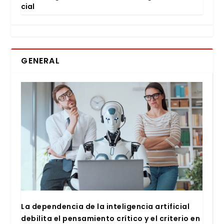
cial
GENERAL
La depen­den­cia de la inte­li­gen­cia arti­fi­cial
debi­li­ta el pen­sa­mien­to crí­ti­co y el cri­te­rio en