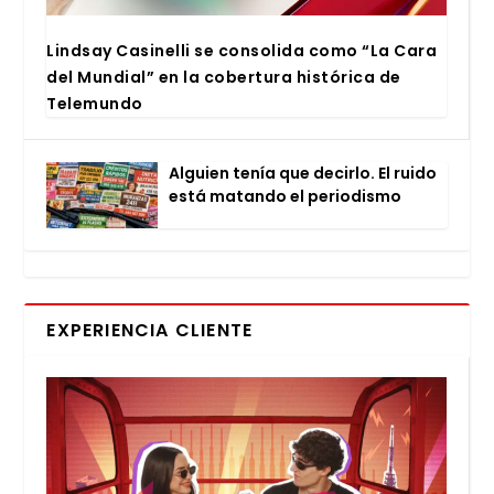
Lind­say Casi­ne­lli se con­so­li­da como “La Cara
del Mun­dial” en la cober­tu­ra his­tó­ri­ca de
Tele­mun­do
Alguien tenía que decir­lo. El rui­do
está matan­do el perio­dis­mo
EXPERIENCIA CLIENTE