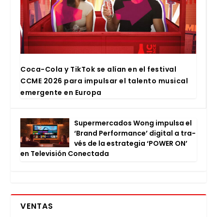
Coca-Cola y Tik­Tok se alían en el fes­ti­val
CCME 2026 para impul­sar el talen­to musi­cal
emer­gen­te en Euro­pa
Super­mer­ca­dos Wong impul­sa el
‘Brand Per­for­man­ce’ digi­tal a tra­
vés de la estra­te­gia ‘POWER ON’
en Tele­vi­sión Conec­ta­da
VENTAS