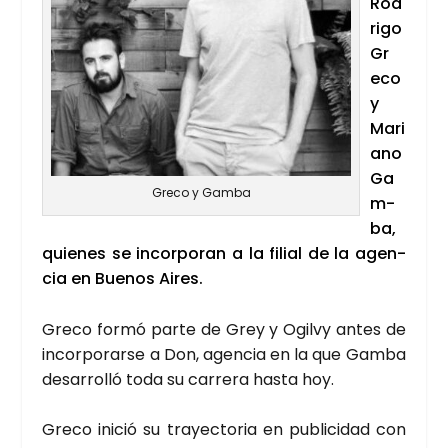
Rod
ri­go
Gr
e­co
y
Mari
ano
Ga
Gre­co y Gam­ba
m­
ba,
quie­nes se incor­po­ran a la filial de la agen­
cia en Bue­nos Aires.
Gre­co for­mó par­te de Grey y Ogilvy antes de
incor­po­rar­se a Don, agen­cia en la que Gam­ba
desa­rro­lló toda su carre­ra has­ta hoy.
Gre­co ini­ció su tra­yec­to­ria en publi­ci­dad con