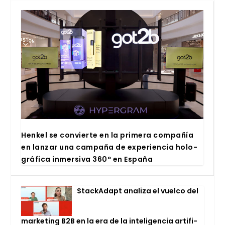
Hen­kel se con­vier­te en la pri­me­ra com­pa­ñía
en lan­zar una cam­pa­ña de expe­rien­cia holo­
grá­fi­ca inmer­si­va 360º en Espa­ña
Stac­kA­dapt ana­li­za el vuel­co del
mar­ke­ting B2B en la era de la inte­li­gen­cia arti­fi­