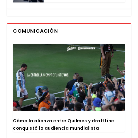
COMUNICACIÓN
Cómo la alian­za entre Quil­mes y draftLi­ne
con­quis­tó la audien­cia mun­dia­lis­ta