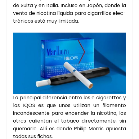
de Sui­za y en Ita­lia. Inclu­so en Japón, don­de la
ven­ta de nico­ti­na líqui­da para ciga­rri­llos elec­
tró­ni­cos está muy limi­ta­da.
La prin­ci­pal dife­ren­cia entre los e‑cigarettes y
los IQOS es que unos uti­li­zan un fila­men­to
incan­des­cen­te para encen­der la nico­ti­na, los
otros calien­tan el taba­co direc­ta­men­te, sin
que­mar­lo. Allí es don­de Phi­lip Morris apues­ta
todas sus fichas.