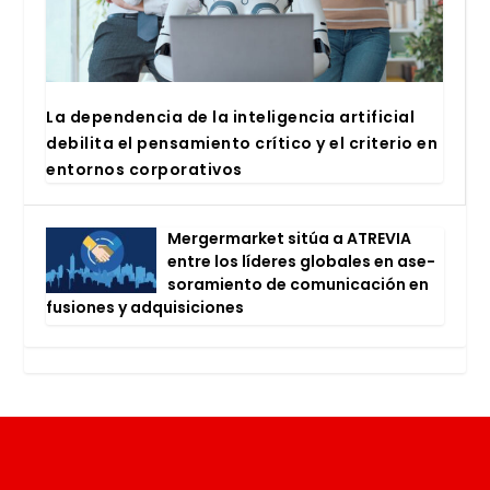
La depen­den­cia de la inte­li­gen­cia arti­fi­cial
debi­li­ta el pen­sa­mien­to crí­ti­co y el cri­te­rio en
entor­nos cor­po­ra­ti­vos
Mer­ger­mar­ket sitúa a ATRE­VIA
entre los líde­res glo­ba­les en ase­
so­ra­mien­to de comu­ni­ca­ción en
fusio­nes y adqui­si­cio­nes