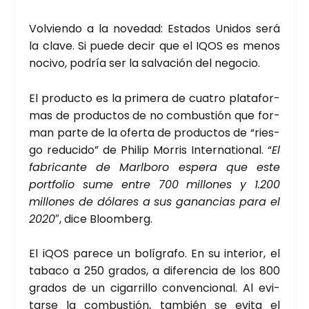
Vol­vien­do a la nove­dad: Esta­dos Uni­dos será
la cla­ve. Si pue­de decir que el IQOS es menos
noci­vo, podría ser la sal­va­ción del nego­cio.
El pro­duc­to es la pri­me­ra de cua­tro pla­ta­for­
mas de pro­duc­tos de no com­bus­tión que for­
man par­te de la ofer­ta de pro­duc­tos de “ries­
go redu­ci­do” de Phi­lip Morris Inter­na­tio­nal. “
El
fabri­can­te de Marl­bo­ro espe­ra que este
port­fo­lio sume entre 700 millo­nes y 1.200
millo­nes de dóla­res a sus ganan­cias para el
2020
″, dice Bloom­berg.
El iQOS pare­ce un bolí­gra­fo. En su inte­rior, el
taba­co a 250 gra­dos, a dife­ren­cia de los 800
gra­dos de un ciga­rri­llo con­ven­cio­nal. Al evi­
tar­se la com­bus­tión, tam­bién se evi­ta el