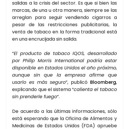
sali­das a la cri­sis del sec­tor. Es que si bien las
mar­cas, de una u otra mane­ra, siem­pre se las
arre­glan para seguir ven­dien­do ciga­rros a
pesar de las res­tric­cio­nes publi­ci­ta­rias, la
ven­ta de taba­co en la for­ma tra­di­cio­nal está
en una encru­ci­ja­da sin sali­da.
“
El pro­duc­to de taba­co IQOS, desa­rro­lla­do
por Phi­lip Morris Inter­na­tio­nal podría estar
dis­po­ni­ble en Esta­dos Uni­dos el año pró­xi­mo,
aun­que sin que la empre­sa afir­me que
usar­lo es más segu­ro
”, publi­có
Bloom­berg
,
expli­can­do que el sis­te­ma “
calien­ta el taba­co
sin pren­der­le fue­go
”.
De acuer­do a las últi­mas infor­ma­cio­nes, sólo
está espe­ran­do que la Ofi­ci­na de Ali­men­tos y
Medi­ci­nas de Esta­dos Uni­dos (FDA) aprue­be