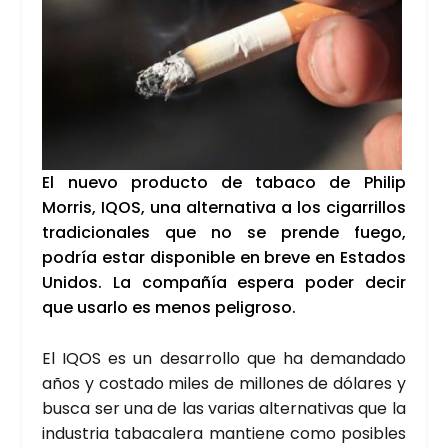
El nue­vo pro­duc­to de taba­co de Phi­lip
Morris, IQOS, una alter­na­ti­va a los ciga­rri­llos
tra­di­cio­na­les que no se pren­de fue­go,
podría estar dis­po­ni­ble en bre­ve en Esta­dos
Uni­dos. La com­pa­ñía espe­ra poder decir
que usar­lo es menos peli­gro­so.
El IQOS es un desa­rro­llo que ha deman­da­do
años y cos­ta­do miles de millo­nes de dóla­res y
bus­ca ser una de las varias alter­na­ti­vas que la
indus­tria taba­ca­le­ra man­tie­ne como posi­bles