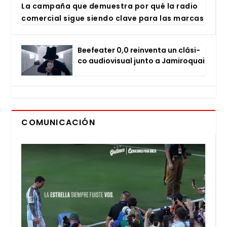
La cam­pa­ña que demues­tra por qué la radio
comer­cial sigue sien­do cla­ve para las mar­cas
Bee­fea­ter 0,0 rein­ven­ta un clá­si­
co audio­vi­sual jun­to a Jami­ro­quai
COMUNICACIÓN