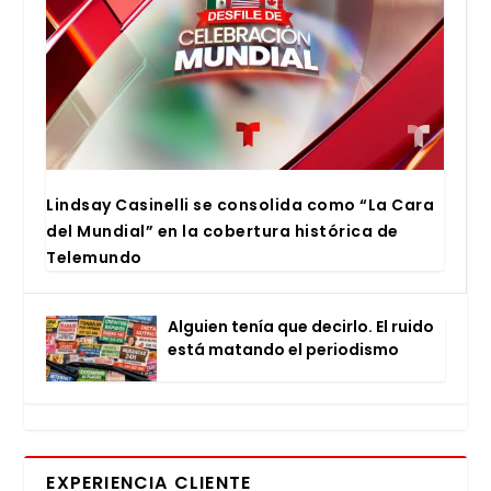
Lind­say Casi­ne­lli se con­so­li­da como “La Cara
del Mun­dial” en la cober­tu­ra his­tó­ri­ca de
Tele­mun­do
Alguien tenía que decir­lo. El rui­do
está matan­do el perio­dis­mo
EXPERIENCIA CLIENTE