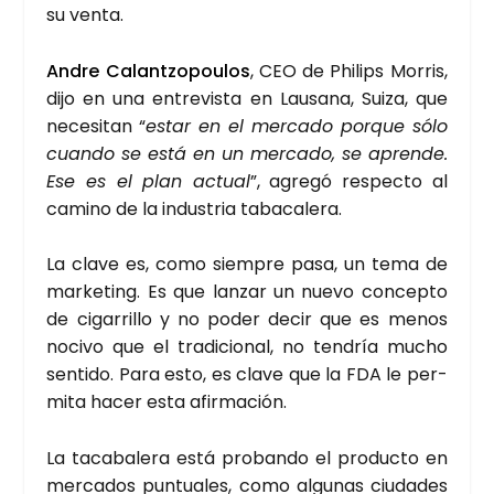
su ven­ta.
Andre Calan­tzo­pou­los
, CEO de Phi­lips Morris,
dijo en una entre­vis­ta en Lau­sa­na, Sui­za, que
nece­si­tan “
estar en el mer­ca­do por­que sólo
cuan­do se está en un mer­ca­do, se apren­de.
Ese es el plan actual
”, agre­gó res­pec­to al
camino de la indus­tria taba­ca­le­ra.
La cla­ve es, como siem­pre pasa, un tema de
mar­ke­ting. Es que lan­zar un nue­vo con­cep­to
de ciga­rri­llo y no poder decir que es menos
noci­vo que el tra­di­cio­nal, no ten­dría mucho
sen­ti­do. Para esto, es cla­ve que la FDA le per­
mi­ta hacer esta afir­ma­ción.
La taca­ba­le­ra está pro­ban­do el pro­duc­to en
mer­ca­dos pun­tua­les, como algu­nas ciu­da­des