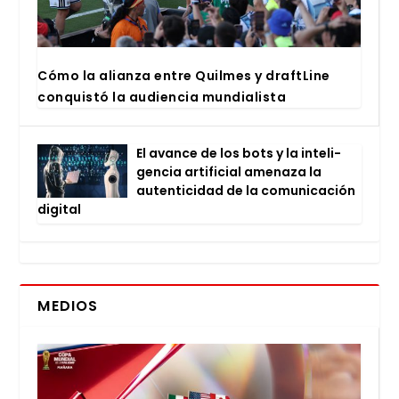
Cómo la alian­za entre Quil­mes y draftLi­ne
con­quis­tó la audien­cia mun­dia­lis­ta
El avan­ce de los bots y la inte­li­
gen­cia arti­fi­cial ame­na­za la
auten­ti­ci­dad de la comu­ni­ca­ción
digi­tal
MEDIOS