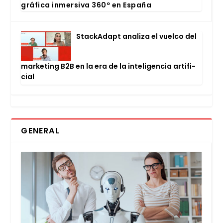
grá­fi­ca inmer­si­va 360º en Espa­ña
Stac­kA­dapt ana­li­za el vuel­co del
mar­ke­ting B2B en la era de la inte­li­gen­cia arti­fi­
cial
GENERAL