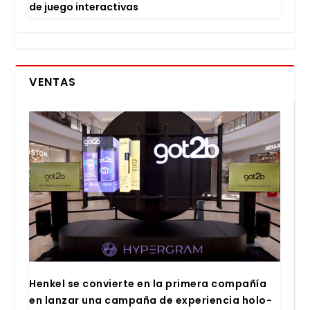
de jue­go inter­ac­ti­vas
VENTAS
Hen­kel se con­vier­te en la pri­me­ra com­pa­ñía
en lan­zar una cam­pa­ña de expe­rien­cia holo­