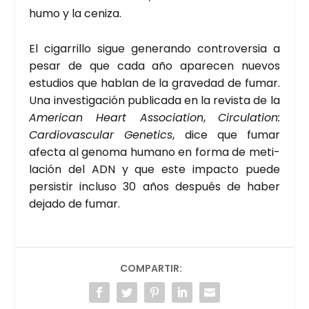
humo y la ceni­za.
El ciga­rri­llo sigue gene­ran­do con­tro­ver­sia a
pesar de que cada año apa­re­cen nue­vos
estu­dios que hablan de la gra­ve­dad de fumar.
Una inves­ti­ga­ción publi­ca­da en la revis­ta de la
Ame­ri­can Heart Asso­cia­tion
,
Cir­cu­la­tion:
Car­dio­vas­cu­lar Gene­tics
, dice que fumar
afec­ta al geno­ma humano en for­ma de meti­
la­ción del ADN y que este impac­to pue­de
per­sis­tir inclu­so 30 años des­pués de haber
deja­do de fumar.
COMPARTIR: