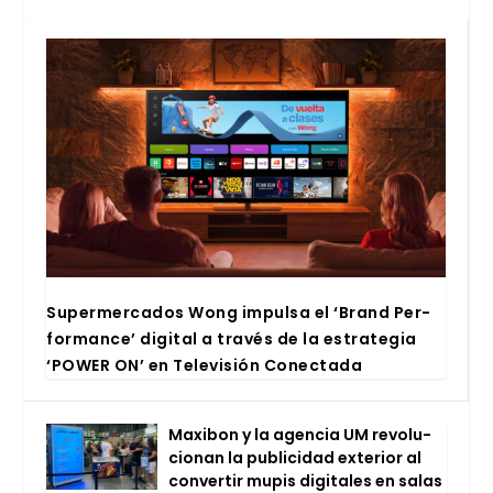
Super­mer­ca­dos Wong impul­sa el ‘Brand Per­
for­man­ce’ digi­tal a tra­vés de la estra­te­gia
‘POWER ON’ en Tele­vi­sión Conec­ta­da
Maxi­bon y la agen­cia UM revo­lu­
cio­nan la publi­ci­dad exte­rior al
con­ver­tir mupis digi­ta­les en salas