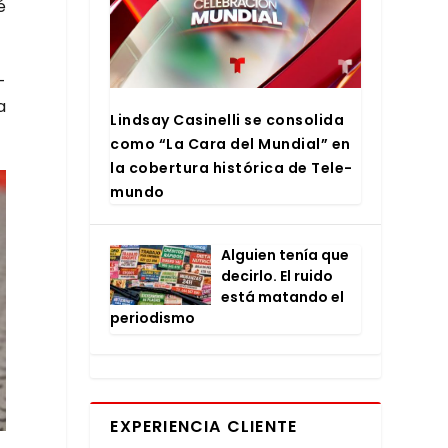
é
­
a
Lind­say Casi­ne­lli se con­so­li­da
como “La Cara del Mun­dial” en
la cober­tu­ra his­tó­ri­ca de Tele­
mun­do
Alguien tenía que
decir­lo. El rui­do
está matan­do el
perio­dis­mo
EXPERIENCIA CLIENTE