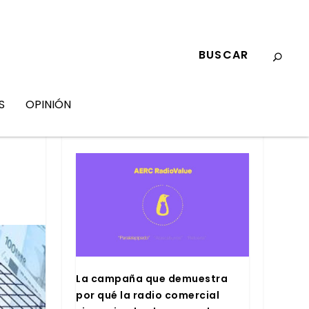
S
OPINIÓN
MARKETING
La cam­pa­ña que demues­tra
por qué la radio comer­cial