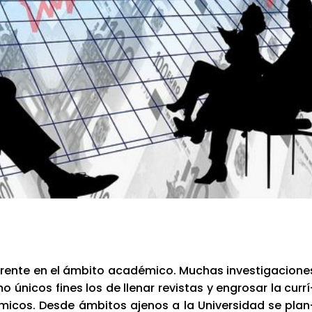
ren­te en el ámbi­to aca­dé­mi­co. Muchas inves­ti­ga­cio­ne
úni­cos fines los de lle­nar revis­tas y engro­sar la currí
mi­cos. Des­de ámbi­tos aje­nos a la Uni­ver­si­dad se plan