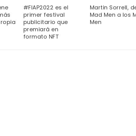
#FIAP2022 es el
ene
Martin Sorrell, d
primer festival
 más
Mad Men a los 
publicitario que
propia
Men
premiará en
formato NFT