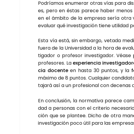
Podría­mos enu­me­rar otras vías para dis­tin
es, pero en éstas pare­ce haber menos co
en el ámbi­to de la empre­sa sería otra ví
eva­luar qué inves­ti­ga­ción tie­ne uti­li­dad
Esta vía está, sin embar­go, veta­da median
fue­ra de la Uni­ver­si­dad a la hora de eva
ti­ga­dor o pro­fe­sor inves­ti­ga­dor. Véa
pro­fe­so­res. La
expe­rien­cia inves­ti­ga­do­
cia docen­te
en has­ta 30 pun­tos, y la
f
máxi­mo de 8 pun­tos. Cual­quier can­di­da­t
ta­ja­rá así a un pro­fe­sio­nal con dece­nas 
En con­clu­sión, la nor­ma­ti­va pare­ce cami
dad a per­so­nas con el cri­te­rio nece­sa­ri
ción que se plan­tee. Dicho de otra mane­
inves­ti­ga­ción poco útil para las empre­sa