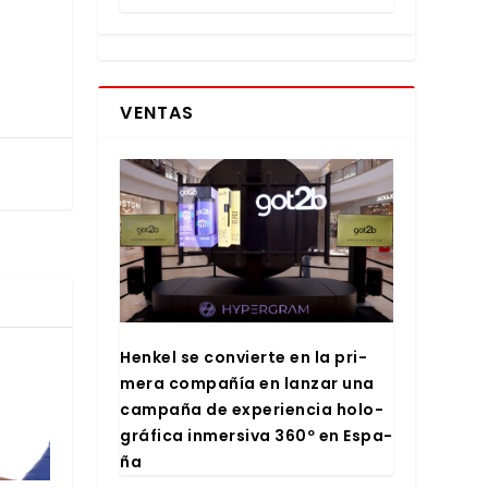
VENTAS
Hen­kel se con­vier­te en la pri­
me­ra com­pa­ñía en lan­zar una
cam­pa­ña de expe­rien­cia holo­
grá­fi­ca inmer­si­va 360º en Espa­
ña