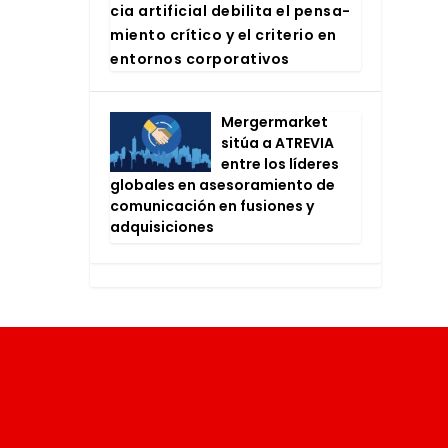
cia arti­fi­cial debi­li­ta el pen­sa­
mien­to crí­ti­co y el cri­te­rio en
entor­nos cor­po­ra­ti­vos
Mer­ger­mar­ket
sitúa a ATRE­VIA
entre los líde­res
glo­ba­les en ase­so­ra­mien­to de
comu­ni­ca­ción en fusio­nes y
adqui­si­cio­nes