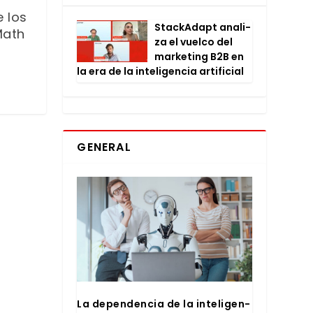
e los
Stac­kA­dapt ana­li­
Math
za el vuel­co del
mar­ke­ting B2B en
la era de la inte­li­gen­cia arti­fi­cial
GENERAL
La depen­den­cia de la inte­li­gen­