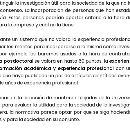
­guir la inves­ti­ga­ción útil para la socie­dad de la que no l
n­sen­so. La incor­po­ra­ción de per­so­nas que han esta­d
a. Estas per­so­nas podrían apor­tar cri­te­rio a la hora d
 para la empre­sa y cuál no la tie­ne.
­te un sis­te­ma que no valo­ra la expe­rien­cia pro­fe­sio­na
­luar los méri­tos para incor­po­rar­se a la mis­ma como inves
­se por ejem­plo los bare­mos usa­dos a la hora de con­tra­ta
ra pos­doc­to­ral
se valo­ra en has­ta 60 pun­tos, la
expe­rien
or­ma­ción aca­dé­mi­ca y expe­rien­cia pro­fe­sio­nal
con u
o que haya publi­ca­do un par de artícu­los cien­tí­fi­cos aven
de años de expe­rien­cia pro­fe­sio­nal.
­nar en la direc­ción de man­te­ner ale­ja­das de la Uni­ver­si
o para eva­luar la uti­li­dad para la socie­dad de la inves­ti­ga
ra, la nor­ma­ti­va pare­ce optar por que se siga hacien­d
s y para la socie­dad en su con­jun­to.