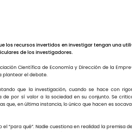
e los recur­sos inver­ti­dos en inves­ti­gar ten­gan una uti­li
­la­res de los inves­ti­ga­do­res.
ia­ción Cien­tí­fi­ca de Eco­no­mía y Direc­ción de la Empre
a plan­tear el deba­te.
­tan­do que la inves­ti­ga­ción, cuan­do se hace con rigor
de por sí valor a la socie­dad en su con­jun­to. Se cri­ti­c
as que, en últi­ma ins­tan­cia, lo úni­co que hacen es soca­va
o el “para qué”. Nadie cues­tio­na en reali­dad la pre­mi­sa de