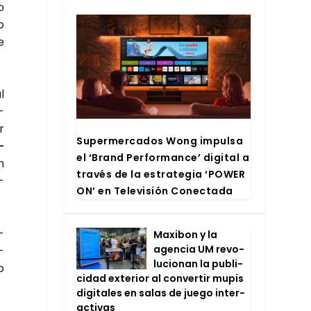
o
o
e
l
­
r
Super­mer­ca­dos Wong impul­sa
­
el ‘Brand Per­for­man­ce’ digi­tal a
n
tra­vés de la estra­te­gia ‘POWER
­
ON’ en Tele­vi­sión Conec­ta­da
­
Maxi­bon y la
agen­cia UM revo­
­
lu­cio­nan la publi­
o
ci­dad exte­rior al con­ver­tir mupis
digi­ta­les en salas de jue­go inter­
ac­ti­vas