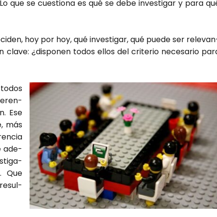
 Lo que se cues­tio­na es qué se debe inves­ti­gar y para qu
eci­den, hoy por hoy, qué inves­ti­gar, qué pue­de ser rele­van
 cla­ve: ¿dis­po­nen todos ellos del cri­te­rio nece­sa­rio par
e todos
­fe­ren­
ón. Ese
e, más
en­cia
ne ade­
­ti­ga­
d. Que
 resul­