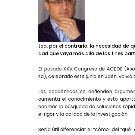
tea, por el con­tra­rio, la nece­si­dad de qu
dad que vaya más allá de los fines par­ti­cu
El pasa­do XXV Con­gre­so de ACE­DE (Aso­c
sa), cele­bra­do este junio en Jaén, vol­vió 
Los aca­dé­mi­cos se defien­den argu­men
aumen­ta el cono­ci­mien­to y esto apor­ta 
ade­más la bús­que­da de solu­cio­nes rápi­d
el rigor y la cali­dad de la inves­ti­ga­ción.
Sería útil dife­ren­ciar el “cómo” del “qué” 