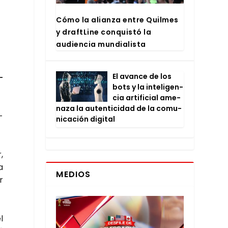
Cómo la alian­za entre Quil­mes
y draftLi­ne con­quis­tó la
audien­cia mun­dia­lis­ta
El avan­ce de los
­
bots y la inte­li­gen­
cia arti­fi­cial ame­
na­za la auten­ti­ci­dad de la comu­
­
ni­ca­ción digi­tal
,
a
MEDIOS
r
l