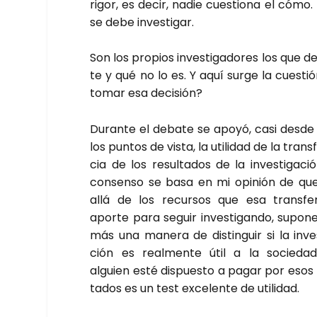
rigor, es decir, nadie cues­tio­na el cómo.
se debe inves­ti­gar.
Son los pro­pios inves­ti­ga­do­res los que d
te y qué no lo es. Y aquí sur­ge la cues­tión
tomar esa deci­sión?
Duran­te el deba­te se apo­yó, casi des­d
los pun­tos de vis­ta, la uti­li­dad de la trans
cia de los resul­ta­dos de la inves­ti­ga­ci
con­sen­so se basa en mi opi­nión de qu
allá de los recur­sos que esa trans­fe­r
apor­te para seguir inves­ti­gan­do, supo­
más una mane­ra de dis­tin­guir si la inves
ción es real­men­te útil a la socie­da
alguien esté dis­pues­to a pagar por esos
ta­dos es un test exce­len­te de uti­li­dad.