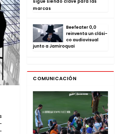
sigue sien­do cla­ve para las
mar­cas
Bee­fea­ter 0,0
rein­ven­ta un clá­si­
co audio­vi­sual
jun­to a Jami­ro­quai
COMUNICACIÓN
s
­
­