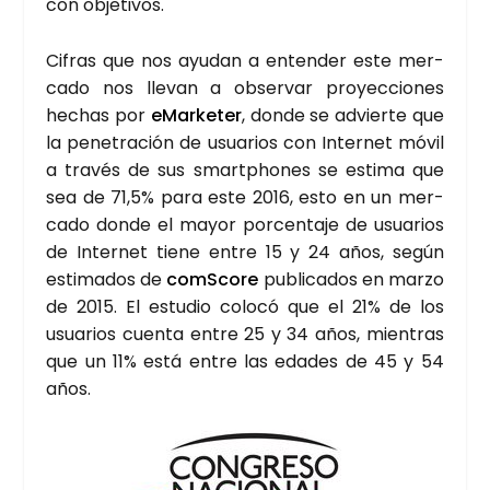
con obje­ti­vos.
Cifras que nos ayu­dan a enten­der este mer­
ca­do nos lle­van a obser­var pro­yec­cio­nes
hechas por
eMar­ke­ter
, don­de se advier­te que
la pene­tra­ción de usua­rios con Inter­net móvil
a tra­vés de sus smartpho­nes se esti­ma que
sea de 71,5% para este 2016, esto en un mer­
ca­do don­de el mayor por­cen­ta­je de usua­rios
de Inter­net tie­ne entre 15 y 24 años, según
esti­ma­dos de
comS­co­re
publi­ca­dos en mar­zo
de 2015. El estu­dio colo­có que el 21% de los
usua­rios cuen­ta entre 25 y 34 años, mien­tras
que un 11% está entre las eda­des de 45 y 54
años.