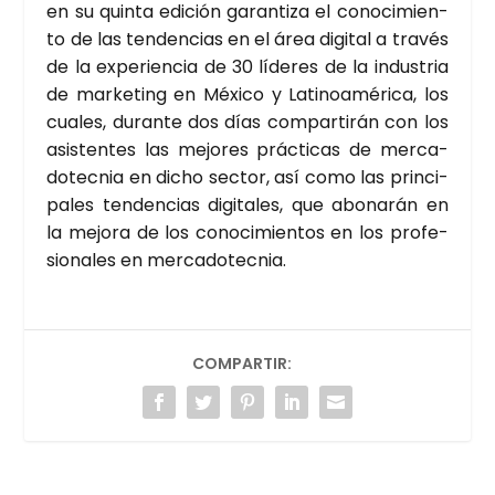
en su quin­ta edi­ción garan­ti­za el cono­ci­mien­
to de las ten­den­cias en el área digi­tal a tra­vés
de la expe­rien­cia de 30 líde­res de la indus­tria
de mar­ke­ting en Méxi­co y Lati­noa­mé­ri­ca, los
cua­les, duran­te dos días com­par­ti­rán con los
asis­ten­tes las mejo­res prác­ti­cas de mer­ca­
do­tec­nia en dicho sec­tor, así como las prin­ci­
pa­les ten­den­cias digi­ta­les, que abo­na­rán en
la mejo­ra de los cono­ci­mien­tos en los pro­fe­
sio­na­les en mer­ca­do­tec­nia.
COMPARTIR: