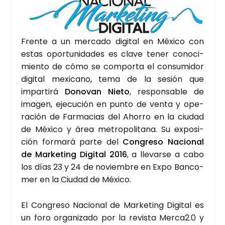
Fren­te a un mer­ca­do digi­tal en Méxi­co con
estas opor­tu­ni­da­des es cla­ve tener cono­ci­
mien­to de cómo se com­por­ta el con­su­mi­dor
digi­tal mexi­cano, tema de la sesión que
impar­ti­rá
Dono­van Nie­to
, res­pon­sa­ble de
ima­gen, eje­cu­ción en pun­to de ven­ta y ope­
ra­ción de Far­ma­cias del Aho­rro en la ciu­dad
de Méxi­co y área metro­po­li­ta­na. Su expo­si­
ción for­ma­rá par­te del
Con­gre­so Nacio­nal
de Mar­ke­ting Digi­tal 2016
, a lle­var­se a cabo
los días 23 y 24 de noviem­bre en Expo Ban­co­
mer en la Ciu­dad de Méxi­co.
El Con­gre­so Nacio­nal de Mar­ke­ting Digi­tal es
un foro orga­ni­za­do por la revis­ta Merca2.0 y