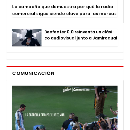
La cam­pa­ña que demues­tra por qué la radio
comer­cial sigue sien­do cla­ve para las mar­cas
Bee­fea­ter 0,0 rein­ven­ta un clá­si­
co audio­vi­sual jun­to a Jami­ro­quai
COMUNICACIÓN