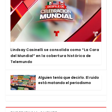
Lind­say Casi­ne­lli se con­so­li­da como “La Cara
del Mun­dial” en la cober­tu­ra his­tó­ri­ca de
Tele­mun­do
Alguien tenía que decir­lo. El rui­do
está matan­do el perio­dis­mo