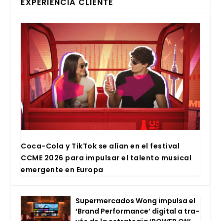
EXPERIENCIA CLIENTE
Coca-Cola y Tik­Tok se alían en el fes­ti­val
CCME 2026 para impul­sar el talen­to musi­cal
emer­gen­te en Euro­pa
Super­mer­ca­dos Wong impul­sa el
‘Brand Per­for­man­ce’ digi­tal a tra­