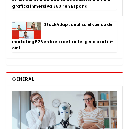
grá­fi­ca inmer­si­va 360º en Espa­ña
Stac­kA­dapt ana­li­za el vuel­co del
mar­ke­ting B2B en la era de la inte­li­gen­cia arti­fi­
cial
GENERAL