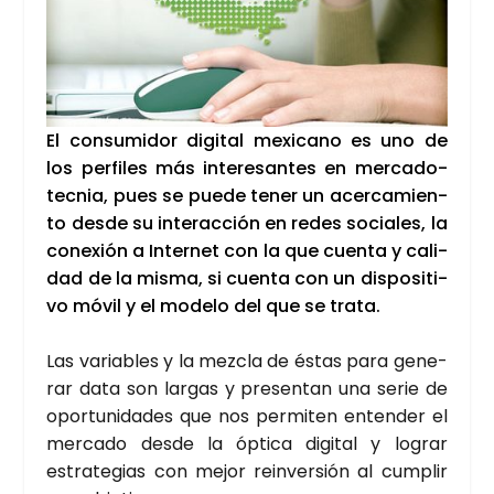
El con­su­mi­dor digi­tal mexi­cano es uno de
los per­fi­les más intere­san­tes en mer­ca­do­
tec­nia, pues se pue­de tener un acer­ca­mien­
to des­de su inter­ac­ción en redes socia­les, la
cone­xión a Inter­net con la que cuen­ta y cali­
dad de la mis­ma, si cuen­ta con un dis­po­si­ti­
vo móvil y el mode­lo del que se tra­ta.
Las varia­bles y la mez­cla de éstas para gene­
rar data son lar­gas y pre­sen­tan una serie de
opor­tu­ni­da­des que nos per­mi­ten enten­der el
mer­ca­do des­de la ópti­ca digi­tal y lograr
estra­te­gias con mejor rein­ver­sión al cum­plir