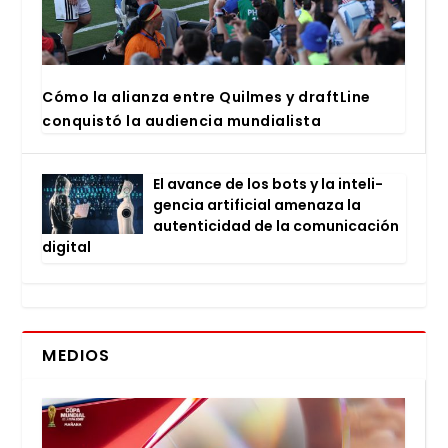
Cómo la alian­za entre Quil­mes y draftLi­ne
con­quis­tó la audien­cia mun­dia­lis­ta
El avan­ce de los bots y la inte­li­
gen­cia arti­fi­cial ame­na­za la
auten­ti­ci­dad de la comu­ni­ca­ción
digi­tal
MEDIOS