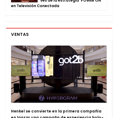
vés de la estra­te­gia ‘POWER ON’
en Tele­vi­sión Conec­ta­da
VENTAS
Hen­kel se con­vier­te en la pri­me­ra com­pa­ñía
en lan­zar una cam­pa­ña de expe­rien­cia holo­