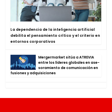
La depen­den­cia de la inte­li­gen­cia arti­fi­cial
debi­li­ta el pen­sa­mien­to crí­ti­co y el cri­te­rio en
entor­nos cor­po­ra­ti­vos
Mer­ger­mar­ket sitúa a ATRE­VIA
entre los líde­res glo­ba­les en ase­
so­ra­mien­to de comu­ni­ca­ción en
fusio­nes y adqui­si­cio­nes