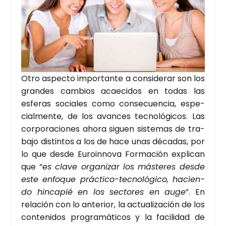
Otro aspec­to impor­tan­te a con­si­de­rar son los
gran­des cam­bios acae­ci­dos en todas las
esfe­ras socia­les como con­se­cuen­cia, espe­
cial­men­te, de los avan­ces tec­no­ló­gi­cos. Las
cor­po­ra­cio­nes aho­ra siguen sis­te­mas de tra­
ba­jo dis­tin­tos a los de hace unas déca­das, por
lo que des­de Euro­in­no­va For­ma­ción expli­can
que “
es cla­ve orga­ni­zar los más­te­res des­de
este enfo­que prác­ti­co-tec­no­ló­gi­co, hacien­
do hin­ca­pié en los sec­to­res en auge
”. En
rela­ción con lo ante­rior, la actua­li­za­ción de los
con­te­ni­dos pro­gra­má­ti­cos y la faci­li­dad de