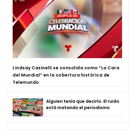
Lind­say Casi­ne­lli se con­so­li­da como “La Cara
del Mun­dial” en la cober­tu­ra his­tó­ri­ca de
Tele­mun­do
Alguien tenía que decir­lo. El rui­do
está matan­do el perio­dis­mo