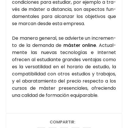
con­di­cio­nes para estu­diar, por ejem­plo a tra­
vés de más­ter a dis­tan­cia, son aspec­tos fun­
da­men­ta­les para alcan­zar los obje­ti­vos que
se mar­can des­de esta empre­sa.
De mane­ra gene­ral, se advier­te un incre­men­
to de la deman­da de
más­ter onli­ne
. Actual­
men­te las nue­vas tec­no­lo­gías e Inter­net
ofre­cen al estu­dian­te gran­des ven­ta­jas como
es la ver­sa­ti­li­dad en el hora­rio de estu­dio, la
com­pa­ti­bi­li­dad con otros estu­dios y tra­ba­jos,
y el aba­ra­ta­mien­to del pre­cio res­pec­to a los
cur­sos de más­ter pre­sen­cia­les, ofre­cien­do
una cali­dad de for­ma­ción equi­pa­ra­ble.
COMPARTIR: