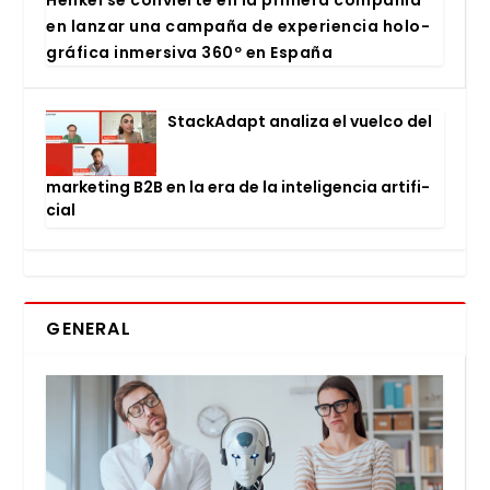
Hen­kel se con­vier­te en la pri­me­ra com­pa­ñía
en lan­zar una cam­pa­ña de expe­rien­cia holo­
grá­fi­ca inmer­si­va 360º en Espa­ña
Stac­kA­dapt ana­li­za el vuel­co del
mar­ke­ting B2B en la era de la inte­li­gen­cia arti­fi­
cial
GENERAL