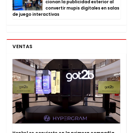
cio­nan la publi­ci­dad exte­rior al
con­ver­tir mupis digi­ta­les en salas
de jue­go inter­ac­ti­vas
VENTAS