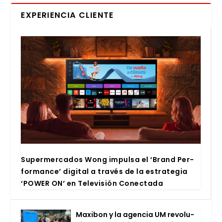
EXPERIENCIA CLIENTE
Super­mer­ca­dos Wong impul­sa el ‘Brand Per­
for­man­ce’ digi­tal a tra­vés de la estra­te­gia
‘POWER ON’ en Tele­vi­sión Conec­ta­da
Maxi­bon y la agen­cia UM revo­lu­