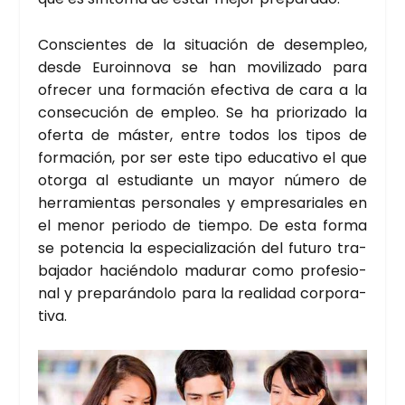
Cons­cien­tes de la situa­ción de des­em­pleo,
des­de Euro­in­no­va se han movi­li­za­do para
ofre­cer una for­ma­ción efec­ti­va de cara a la
con­se­cu­ción de empleo. Se ha prio­ri­za­do la
ofer­ta de más­ter, entre todos los tipos de
for­ma­ción, por ser este tipo edu­ca­ti­vo el que
otor­ga al estu­dian­te un mayor núme­ro de
herra­mien­tas per­so­na­les y empre­sa­ria­les en
el menor perio­do de tiem­po. De esta for­ma
se poten­cia la espe­cia­li­za­ción del futu­ro tra­
ba­ja­dor hacién­do­lo madu­rar como pro­fe­sio­
nal y pre­pa­rán­do­lo para la reali­dad cor­po­ra­
ti­va.