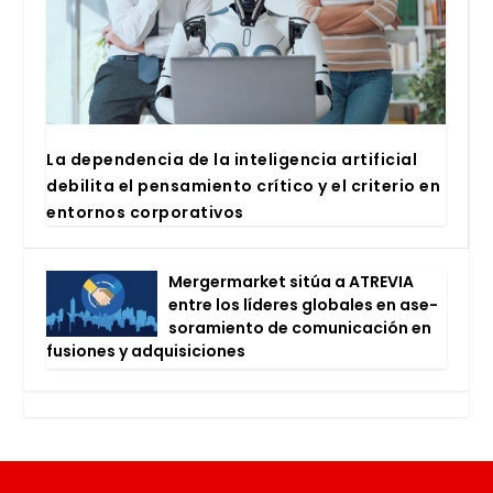
La depen­den­cia de la inte­li­gen­cia arti­fi­cial
debi­li­ta el pen­sa­mien­to crí­ti­co y el cri­te­rio en
entor­nos cor­po­ra­ti­vos
Mer­ger­mar­ket sitúa a ATRE­VIA
entre los líde­res glo­ba­les en ase­
so­ra­mien­to de comu­ni­ca­ción en
fusio­nes y adqui­si­cio­nes