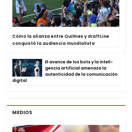
Cómo la alian­za entre Quil­mes y draftLi­ne
con­quis­tó la audien­cia mun­dia­lis­ta
El avan­ce de los bots y la inte­li­
gen­cia arti­fi­cial ame­na­za la
auten­ti­ci­dad de la comu­ni­ca­ción
digi­tal
MEDIOS