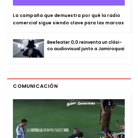
La cam­pa­ña que demues­tra por qué la radio
comer­cial sigue sien­do cla­ve para las mar­cas
Bee­fea­ter 0,0 rein­ven­ta un clá­si­
co audio­vi­sual jun­to a Jami­ro­quai
COMUNICACIÓN