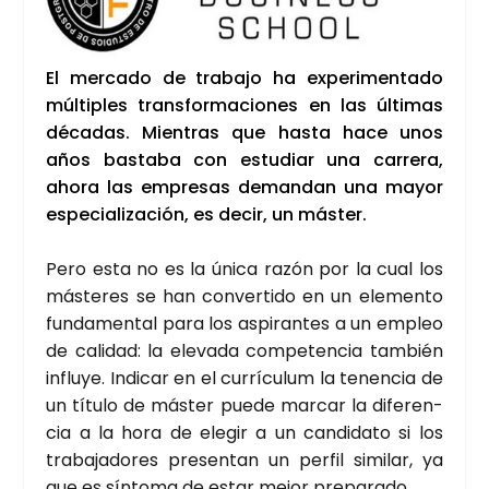
El mer­ca­do de tra­ba­jo ha expe­ri­men­ta­do
múl­ti­ples trans­for­ma­cio­nes en las últi­mas
déca­das. Mien­tras que has­ta hace unos
años bas­ta­ba con estu­diar una carre­ra,
aho­ra las empre­sas deman­dan una mayor
espe­cia­li­za­ción, es decir, un más­ter.
Pero esta no es la úni­ca razón por la cual los
más­te­res se han con­ver­ti­do en un ele­men­to
fun­da­men­tal para los aspi­ran­tes a un empleo
de cali­dad: la ele­va­da com­pe­ten­cia tam­bién
influ­ye. Indi­car en el currí­cu­lum la tenen­cia de
un títu­lo de más­ter pue­de mar­car la dife­ren­
cia a la hora de ele­gir a un can­di­da­to si los
tra­ba­ja­do­res pre­sen­tan un per­fil simi­lar, ya
que es sín­to­ma de estar mejor pre­pa­ra­do.