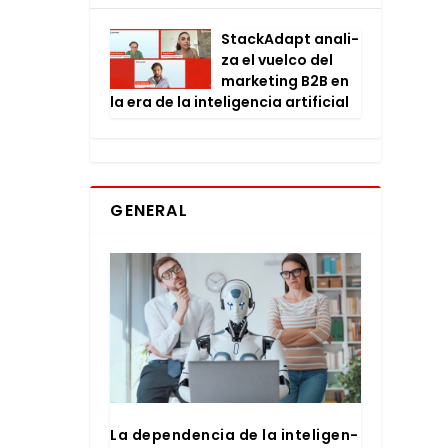
Stac­kA­dapt ana­li­
za el vuel­co del
mar­ke­ting B2B en
la era de la inte­li­gen­cia arti­fi­cial
GENERAL
La depen­den­cia de la inte­li­gen­