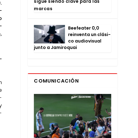
sigue sien­do cla­ve para las
.
mar­cas
­
o
­
Bee­fea­ter 0,0
,
rein­ven­ta un clá­si­
co audio­vi­sual
jun­to a Jami­ro­quai
­
COMUNICACIÓN
n
e
­
y
­