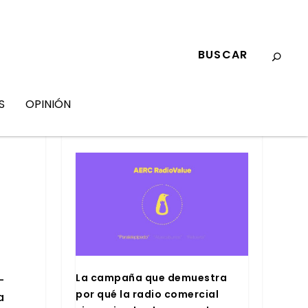
S
OPINIÓN
MARKETING
La cam­pa­ña que demues­tra
­
por qué la radio comer­cial
a