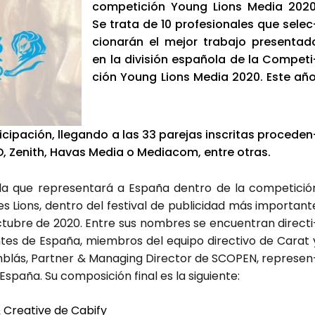
com­pe­ti­ción Young Lions Media 2020
Se tra­ta de 10 pro­fe­sio­na­les que selec
cio­na­rán el mejor tra­ba­jo pre­sen­ta­d
en la divi­sión espa­ño­la de la Com­pe­ti
ción Young Lions Media 2020. Este año
i­pa­ción, lle­gan­do a las 33 pare­jas ins­cri­tas pro­ce­den
 Zenith, Havas Media o Media­com, entre otras.
upla que repre­sen­ta­rá a Espa­ña den­tro de la com­pe­ti­ció
s Lions, den­tro del fes­ti­val de publi­ci­dad más impor­tan­t
octu­bre de 2020. Entre sus nom­bres se encuen­tran direc­ti
tes de Espa­ña, miem­bros del equi­po direc­ti­vo de Carat 
­blás, Part­ner & Mana­ging Direc­tor de SCO­PEN, repre­sen
 Espa­ña. Su com­po­si­ción final es la siguien­te:
 Crea­ti­ve de Cabify