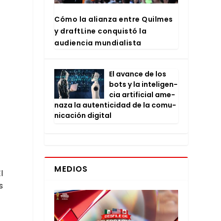
Cómo la alian­za entre Quil­mes
y draftLi­ne con­quis­tó la
audien­cia mun­dia­lis­ta
El avan­ce de los
bots y la inte­li­gen­
cia arti­fi­cial ame­
na­za la auten­ti­ci­dad de la comu­
ni­ca­ción digi­tal
MEDIOS
l
s