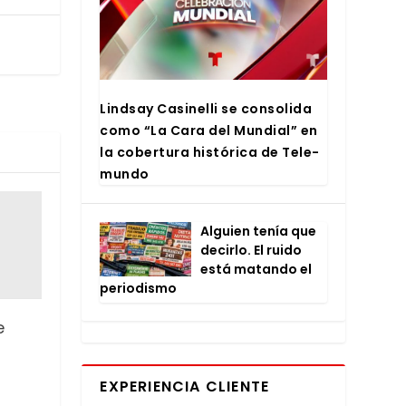
Lind­say Casi­ne­lli se con­so­li­da
como “La Cara del Mun­dial” en
la cober­tu­ra his­tó­ri­ca de Tele­
mun­do
Alguien tenía que
decir­lo. El rui­do
está matan­do el
perio­dis­mo
e
EXPERIENCIA CLIENTE