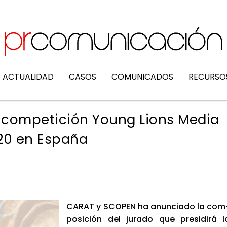
ACTUALIDAD
CASOS
COMUNICADOS
RECURSO
la competición Young Lions Media
20 en España
CARAT y SCO­PEN ha anun­cia­do la com
po­si­ción del jura­do que pre­si­di­rá l