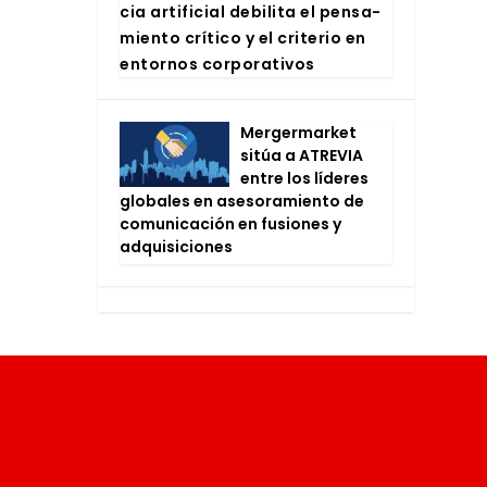
cia arti­fi­cial debi­li­ta el pen­sa­
mien­to crí­ti­co y el cri­te­rio en
entor­nos cor­po­ra­ti­vos
Mer­ger­mar­ket
sitúa a ATRE­VIA
entre los líde­res
glo­ba­les en ase­so­ra­mien­to de
comu­ni­ca­ción en fusio­nes y
adqui­si­cio­nes