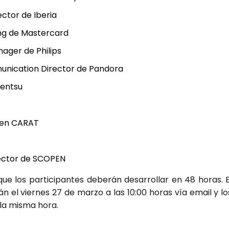
­tor de Ibe­ria
ing de Mas­ter­card
a­ger de Phi­lips
­ni­ca­tion Direc­tor de Pan­do­ra
Den­tsu
G en CARAT
ec­tor de SCO­PEN
ue los par­ti­ci­pan­tes debe­rán desa­rro­llar en 48 horas. E
i­rán el vier­nes 27 de mar­zo a las 10:00 horas vía email y lo
 la mis­ma hora.