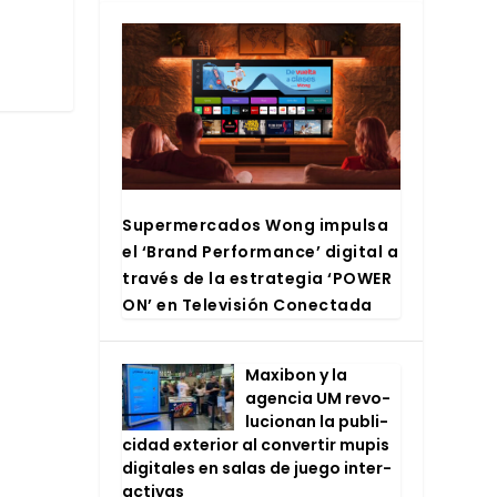
Super­mer­ca­dos Wong impul­sa
el ‘Brand Per­for­man­ce’ digi­tal a
tra­vés de la estra­te­gia ‘POWER
ON’ en Tele­vi­sión Conec­ta­da
Maxi­bon y la
agen­cia UM revo­
lu­cio­nan la publi­
ci­dad exte­rior al con­ver­tir mupis
digi­ta­les en salas de jue­go inter­
ac­ti­vas