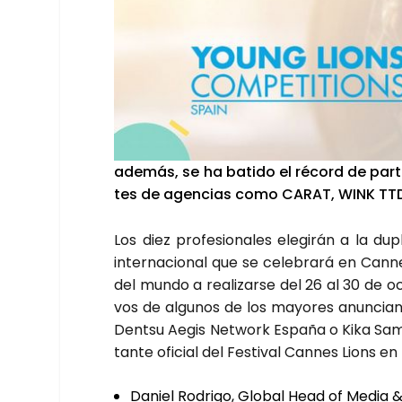
ade­más, se ha bati­do el récord de par­ti­c
tes de agen­cias como CARAT, WINK TTD,
Los diez pro­fe­sio­na­les ele­gi­rán a la d
inter­na­cio­nal que se cele­bra­rá en Can­ne
del mun­do a rea­li­zar­se del 26 al 30 de 
vos de algu­nos de los mayo­res anun­cian­
Den­tsu Aegis Net­work Espa­ña o Kika Sam
tan­te ofi­cial del Fes­ti­val Can­nes Lions en
Daniel Rodri­go, Glo­bal Head of Media &