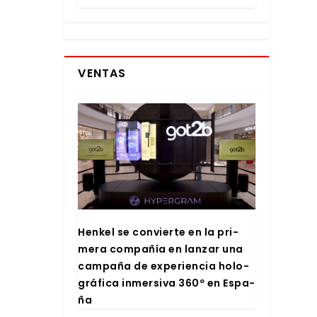
VENTAS
Hen­kel se con­vier­te en la pri­
me­ra com­pa­ñía en lan­zar una
cam­pa­ña de expe­rien­cia holo­
grá­fi­ca inmer­si­va 360º en Espa­
ña