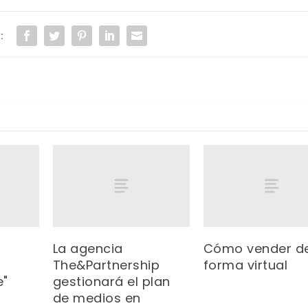
:
La agencia
Cómo vender d
The&Partnership
forma virtual
e"
gestionará el plan
de medios en