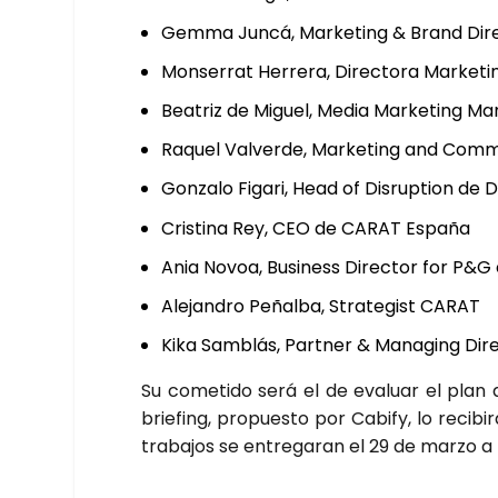
Gem­ma Jun­cá, Mar­ke­ting & Brand Direc
Mon­se­rrat Herre­ra, Direc­to­ra Mar­ke­t
Bea­triz de Miguel, Media Mar­ke­ting Man
Raquel Val­ver­de, Mar­ke­ting and Com­mu
Gon­za­lo Figa­ri, Head of Dis­rup­tion de 
Cris­ti­na Rey, CEO de CARAT Espa­ña
Ania Novoa, Busi­ness Direc­tor for P&
Ale­jan­dro Peñal­ba, Stra­te­gist CARAT
Kika Sam­blás, Part­ner & Mana­ging Dir
Su come­ti­do será el de eva­luar el plan q
brie­fing, pro­pues­to por Cabify, lo reci­b
tra­ba­jos se entre­ga­ran el 29 de mar­zo a