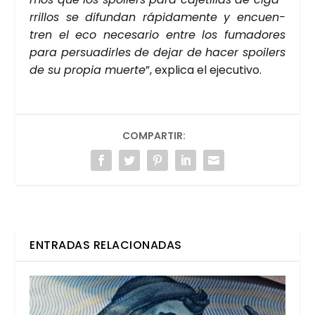
rri­llos se difun­dan rápi­da­men­te y encuen­
tren el eco nece­sa­rio entre los fuma­do­res
para per­sua­dir­les de dejar de hacer spoi­lers
de su pro­pia muer­te
”, expli­ca el eje­cu­ti­vo.
COMPARTIR:
ENTRADAS RELACIONADAS