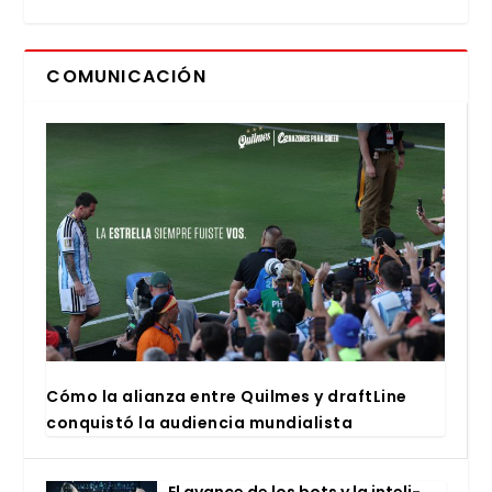
COMUNICACIÓN
Cómo la alian­za entre Quil­mes y draftLi­ne
con­quis­tó la audien­cia mun­dia­lis­ta