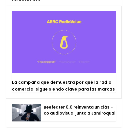
La cam­pa­ña que demues­tra por qué la radio
comer­cial sigue sien­do cla­ve para las mar­cas
Bee­fea­ter 0,0 rein­ven­ta un clá­si­
co audio­vi­sual jun­to a Jami­ro­quai