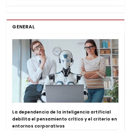
GENERAL
La depen­den­cia de la inte­li­gen­cia arti­fi­cial
debi­li­ta el pen­sa­mien­to crí­ti­co y el cri­te­rio en
entor­nos cor­po­ra­ti­vos