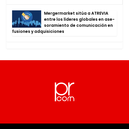
Mer­ger­mar­ket sitúa a ATRE­VIA
entre los líde­res glo­ba­les en ase­
so­ra­mien­to de comu­ni­ca­ción en
fusio­nes y adqui­si­cio­nes