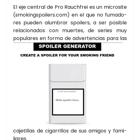
El eje cen­tral de Pro Rauch­frei es un micro­si­te
(smokingspoilers.com) en el que no fuma­do­
res pue­den alum­brar spoi­lers, a ser posi­ble
rela­cio­na­dos con muer­tes, de series muy
popu­la­res en
for­ma de adver­ten­cias para las
caje­ti­llas de ciga­rri­llos de sus ami­gos y fami­
lia­res.