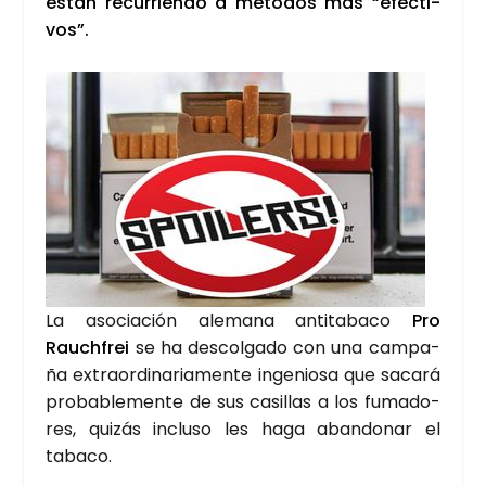
están recu­rrien­do a méto­dos más “efec­ti­
vos”.
La aso­cia­ción ale­ma­na anti­ta­ba­co
Pro
Rauch­frei
se ha des­col­ga­do con una cam­pa­
ña extra­or­di­na­ria­men­te inge­nio­sa que saca­rá
pro­ba­ble­men­te de sus casi­llas a los fuma­do­
res, qui­zás inclu­so les haga aban­do­nar el
taba­co.