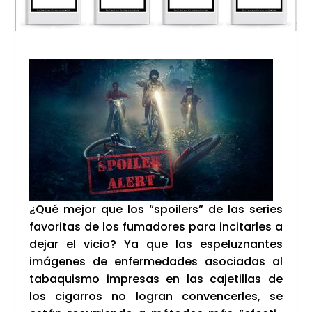
¿Qué mejor que los “spoi­lers” de las series
favo­ri­tas de los fuma­do­res para inci­tar­les a
dejar el vicio? Ya que las espe­luz­nan­tes
imá­ge­nes de enfer­me­da­des aso­cia­das al
taba­quis­mo impre­sas en las caje­ti­llas de
los ciga­rros no logran con­ven­cer­les, se