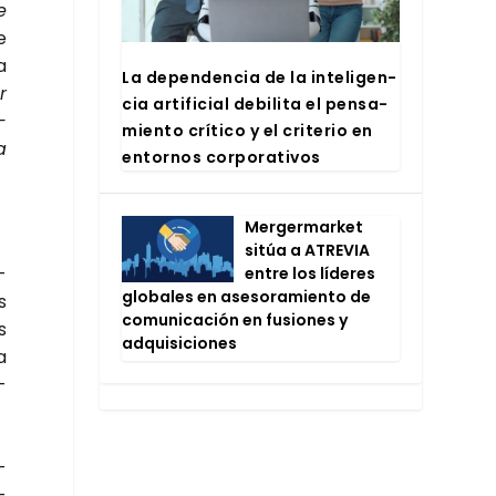
e
e
a
La depen­den­cia de la inte­li­gen­
r
cia arti­fi­cial debi­li­ta el pen­sa­
­
mien­to crí­ti­co y el cri­te­rio en
a
entor­nos cor­po­ra­ti­vos
Mer­ger­mar­ket
sitúa a ATRE­VIA
­
entre los líde­res
glo­ba­les en ase­so­ra­mien­to de
s
comu­ni­ca­ción en fusio­nes y
s
adqui­si­cio­nes
ra
­
­
­