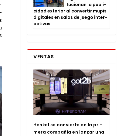
lu­cio­nan la publi­
­
ci­dad exte­rior al con­ver­tir mupis
­
digi­ta­les en salas de jue­go inter­
s
ac­ti­vas
a
s
VENTAS
Hen­kel se con­vier­te en la pri­
me­ra com­pa­ñía en lan­zar una