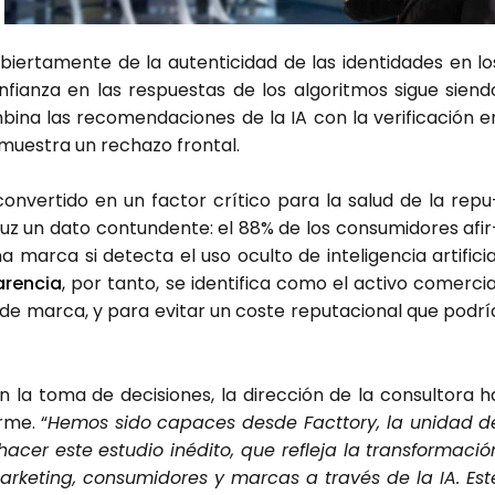
er­ta­men­te de la auten­ti­ci­dad de las iden­ti­da­des en lo
n­fian­za en las res­pues­tas de los algo­rit­mos sigue sien­d
­bi­na las reco­men­da­cio­nes de la IA con la veri­fi­ca­ción e
mues­tra un recha­zo fron­tal.
n­ver­ti­do en un fac­tor crí­ti­co para la salud de la repu
 luz un dato con­tun­den­te: el 88% de los con­su­mi­do­res afir
 mar­ca si detec­ta el uso ocul­to de inte­li­gen­cia arti­fi­cia
­ren­cia
, por tan­to, se iden­ti­fi­ca como el acti­vo comer­cia
ad de mar­ca, y para evi­tar un cos­te repu­tacio­nal que podrí
la toma de deci­sio­nes, la direc­ción de la con­sul­to­ra h
r­me. “
Hemos sido capa­ces des­de Fact­tory, la uni­dad d
acer este estu­dio iné­di­to, que refle­ja la trans­for­ma­ció
ar­ke­ting, con­su­mi­do­res y mar­cas a tra­vés de la IA. Est