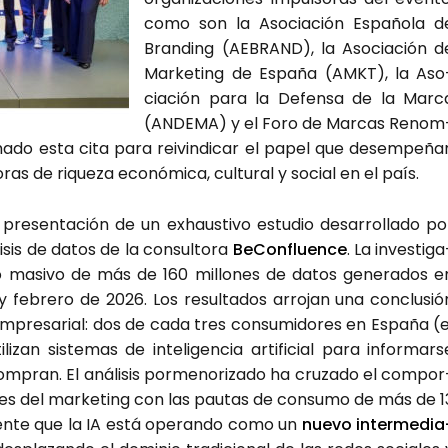
como son la Aso­cia­ción Espa­ño­la d
Bran­ding (AEBRAND), la Aso­cia­ción d
Mar­ke­ting de Espa­ña (AMKT), la Aso
cia­ción para la Defen­sa de la Mar­c
(ANDE­MA) y el Foro de Mar­cas Renom
a­do esta cita para rei­vin­di­car el papel que desem­pe­ña
s de rique­za eco­nó­mi­ca, cul­tu­ral y social en el país.
re­sen­ta­ción de un exhaus­ti­vo estu­dio desa­rro­lla­do po
­li­sis de datos de la con­sul­to­ra
BeCon­fluen­ce
. La inves­ti­g
to masi­vo de más de 160 millo­nes de datos gene­ra­dos e
 febre­ro de 2026. Los resul­ta­dos arro­jan una con­clu­sió
empre­sa­rial: dos de cada tres con­su­mi­do­res en Espa­ña (e
li­zan sis­te­mas de inte­li­gen­cia arti­fi­cial para infor­mar­s
­pran. El aná­li­sis por­me­no­ri­za­do ha cru­za­do el com­por
les del mar­ke­ting con las pau­tas de con­su­mo de más de 1
den­te que la IA está ope­ran­do como un
nue­vo inter­me­dia