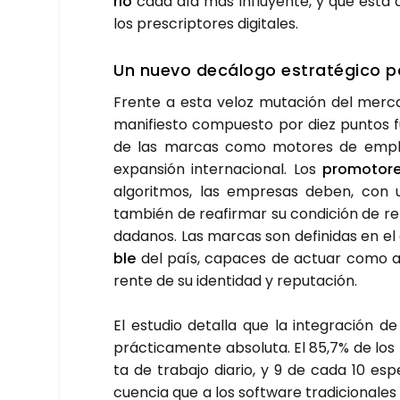
rio
cada día más influ­yen­te, y que está des
los pres­crip­to­res digi­ta­les.
Un nue­vo decá­lo­go estra­té­gi­co pa
Fren­te a esta veloz muta­ción del mer­ca­
mani­fies­to com­pues­to por diez pun­tos fun
de las mar­cas como moto­res de empleo,
expan­sión inter­na­cio­nal. Los
pro­mo­to­r
algo­rit­mos, las empre­sas deben, con urge
tam­bién de reafir­mar su con­di­ción de refe
da­da­nos. Las mar­cas son defi­ni­das en 
ble
del país, capa­ces de actuar como age
ren­te de su iden­ti­dad y repu­tación.
El estu­dio deta­lla que la inte­gra­ción d
prác­ti­ca­men­te abso­lu­ta. El 85,7% de l
ta de tra­ba­jo dia­rio, y 9 de cada 10 esp
cuen­cia que a los soft­wa­re tra­di­cio­na­l