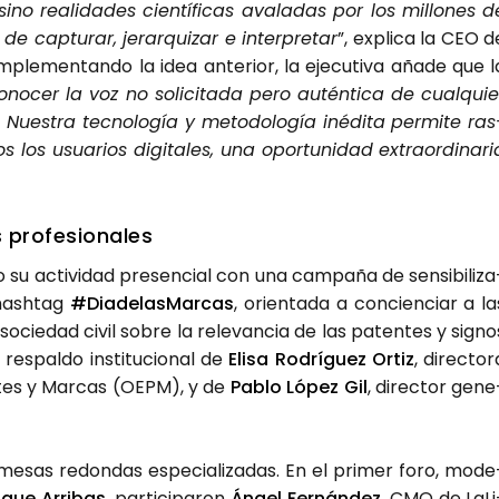
ino reali­da­des cien­tí­fi­cas ava­la­das por los millo­nes d
 cap­tu­rar, jerar­qui­zar e inter­pre­tar
”, expli­ca la CEO d
m­ple­men­tan­do la idea ante­rior, la eje­cu­ti­va aña­de que l
ono­cer la voz no soli­ci­ta­da pero autén­ti­ca de cual­quie
Nues­tra tec­no­lo­gía y meto­do­lo­gía iné­di­ta per­mi­te ras
s los usua­rios digi­ta­les, una opor­tu­ni­dad extra­or­di­na­ri
 pro­fe­sio­na­les
u acti­vi­dad pre­sen­cial con una cam­pa­ña de sen­si­bi­li­za
hash­tag
#Dia­de­las­Mar­cas
, orien­ta­da a con­cien­ciar a la
 socie­dad civil sobre la rele­van­cia de las paten­tes y sig­no
 res­pal­do ins­ti­tu­cio­nal de
Eli­sa Rodrí­guez Ortiz
, direc­to­
n­tes y Mar­cas (OEPM), y de
Pablo López Gil
, direc­tor gene
 mesas redon­das espe­cia­li­za­das. En el pri­mer foro, mode
i­que Arri­bas
, par­ti­ci­pa­ron
Ángel Fer­nán­dez
, CMO de LaLi