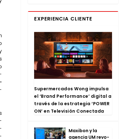
y
EXPERIENCIA CLIENTE
n
o
y
s
o
­
­
Super­mer­ca­dos Wong impul­sa
­
el ‘Brand Per­for­man­ce’ digi­tal a
tra­vés de la estra­te­gia ‘POWER
ON’ en Tele­vi­sión Conec­ta­da
s
­
­
Maxi­bon y la
­
agen­cia UM revo­