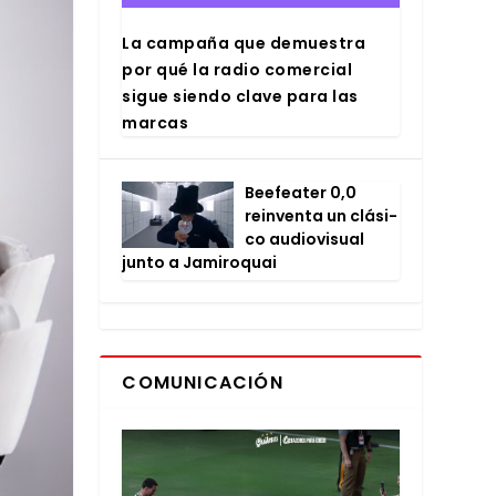
La cam­pa­ña que demues­tra
por qué la radio comer­cial
sigue sien­do cla­ve para las
mar­cas
Bee­fea­ter 0,0
rein­ven­ta un clá­si­
co audio­vi­sual
jun­to a Jami­ro­quai
COMUNICACIÓN