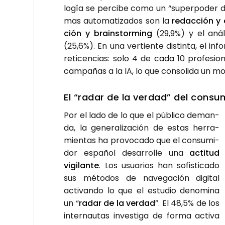
lo­gía se per­ci­be como un “super­po­der de
mas auto­ma­ti­za­dos son la
redac­ción y e
ción y brains­tor­ming
(29,9%) y el aná­l
(25,6%). En una ver­tien­te dis­tin­ta, el in
reti­cen­cias: solo 4 de cada 10 pro­fe­sio­
cam­pa­ñas a la IA, lo que con­so­li­da un mo
El “radar de la ver­dad” del con­su­m
Por el lado de lo que el públi­co deman­
da, la gene­ra­li­za­ción de estas herra­
mien­tas ha pro­vo­ca­do que el con­su­mi­
dor espa­ñol desa­rro­lle una
acti­tud
vigi­lan­te
. Los usua­rios han sofis­ti­ca­do
sus méto­dos de nave­ga­ción digi­tal
acti­van­do lo que el estu­dio deno­mi­na
un “
radar de la ver­dad
”. El 48,5% de los
inter­nau­tas inves­ti­ga de for­ma acti­va