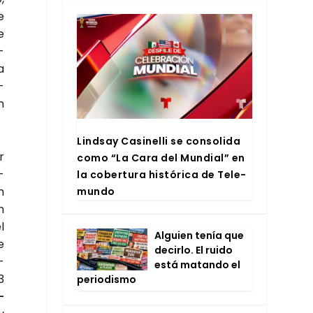
e
e
­
a
­
n
Lind­say Casi­ne­lli se con­so­li­da
r
como “La Cara del Mun­dial” en
a­
la cober­tu­ra his­tó­ri­ca de Tele­
n
mun­do
n
l
Alguien tenía que
e
decir­lo. El rui­do
­
está matan­do el
3
perio­dis­mo
­