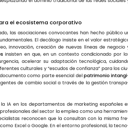
­pla­zan­do el domi­nio tra­di­cio­nal de las redes socia­les 
ra el eco­sis­te­ma cor­po­ra­ti­vo
do, las aso­cia­cio­nes con­vo­can­tes han hecho públi­co u
­da­men­ta­les. El decá­lo­go insis­te en el valor estra­té­gi­c
 inno­va­ción, crea­ción de nue­vas líneas de nego­cio 
es
insis­ten en que, en un con­tex­to con­di­cio­na­do por lo
n­cia, ace­le­rar su adap­ta­ción tec­no­ló­gi­ca, cui­dan­d
­ren­tes cul­tu­ra­les y “escu­dos de con­fian­za” para los ciu
el docu­men­to como par­te esen­cial del
patri­mo­nio intan­gi
n­tes de cam­bio social a tra­vés de la ges­tión trans­pa
e la IA en los depar­ta­men­tos de mar­ke­ting espa­ño­les e
os pro­fe­sio­na­les del sec­tor la emplea como una herra­mien
e­cia­lis­tas reco­no­cen que la con­sul­tan con la mis­ma fre
es como Excel o Goo­gle. En el entorno pro­fe­sio­nal, la tec­no