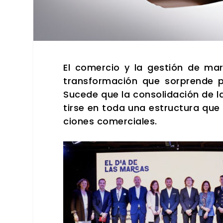
El comer­cio y la ges­tión de ma
trans­for­ma­ción que sor­pren­de 
Suce­de que la con­so­li­da­ción de la
tir­se en toda una estruc­tu­ra que 
cio­nes comer­cia­les.