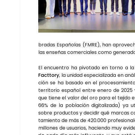
bra­das Espa­ño­las (FMRE), han apro­ve­ch
las ense­ñas comer­cia­les como gene­ra­do­ra
El encuen­tro ha pivo­ta­do en torno a la p
Fact­tory
, la uni­dad espe­cia­li­za­da en aná
ción se ha basa­do en el pro­ce­sa­mien­
terri­to­rio espa­ñol entre enero de 2025 y
que tie­ne el valor del oro para el teji­do 
66% de la pobla­ción digi­ta­li­za­da) ya uti­
sobre pro­duc­tos y deci­dir qué mar­cas com
ta­mien­to de más de 420.000 pro­fe­sio­na­
millo­nes de usua­rios, hacien­do muy evi­