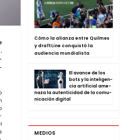
Cómo la alian­za entre Quil­mes
e
y draftLi­ne con­quis­tó la
.
audien­cia mun­dia­lis­ta
­
­
El avan­ce de los
bots y la inte­li­gen­
cia arti­fi­cial ame­
o
na­za la auten­ti­ci­dad de la comu­
ni­ca­ción digi­tal
n
o
­
l
s
MEDIOS
,