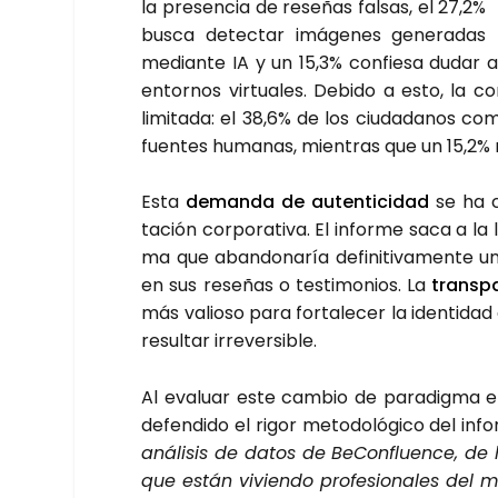
la pre­sen­cia de rese­ñas fal­sas, el 27,2%
bus­ca detec­tar imá­ge­nes gene­ra­das
median­te IA y un 15,3% con­fie­sa dudar abi
entor­nos vir­tua­les. Debi­do a esto, la co
limi­ta­da: el 38,6% de los ciu­da­da­nos com
fuen­tes huma­nas, mien­tras que un 15,2% 
Esta
deman­da de auten­ti­ci­dad
se ha co
tación cor­po­ra­ti­va. El infor­me saca a la
ma que aban­do­na­ría defi­ni­ti­va­men­te una
en sus rese­ñas o tes­ti­mo­nios. La
trans­pa
más valio­so para for­ta­le­cer la iden­ti­d
resul­tar irre­ver­si­ble.
Al eva­luar este cam­bio de para­dig­ma en 
defen­di­do el rigor meto­do­ló­gi­co del info
aná­li­sis de datos de BeCon­fluen­ce, de h
que están vivien­do pro­fe­sio­na­les del m