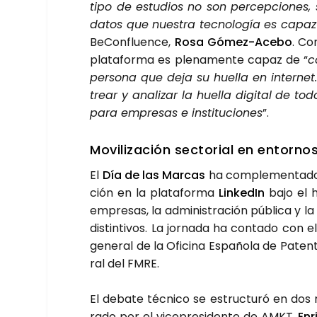
tipo de estu­dios no son per­cep­cio­nes, s
datos que nues­tra tec­no­lo­gía es capaz de
BeCon­fluen­ce,
Rosa Gómez-Ace­bo
. Co
pla­ta­for­ma es ple­na­men­te capaz de “
c
per­so­na que deja su hue­lla en inter­net. 
trear y ana­li­zar la hue­lla digi­tal de todo
para empre­sas e ins­ti­tu­cio­nes
”.
Movi­li­za­ción sec­to­rial en entor­nos
El
Día de las Mar­cas
ha com­ple­men­ta­do s
ción en la pla­ta­for­ma
Lin­ke­dIn
bajo el 
empre­sas, la admi­nis­tra­ción públi­ca y la
dis­tin­ti­vos. La jor­na­da ha con­ta­do con el
gene­ral de la Ofi­ci­na Espa­ño­la de Pate
ral del FMRE.
El deba­te téc­ni­co se estruc­tu­ró en dos
ra­do por el vice­pre­si­den­te de AMKT,
Enr