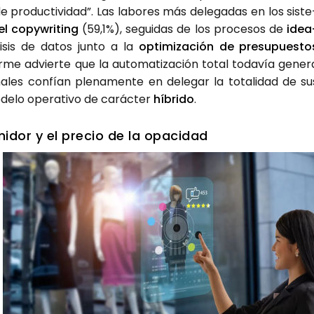
 pro­duc­ti­vi­dad”. Las labo­res más dele­ga­das en los sis­te
l copyw­ri­ting
(59,1%), segui­das de los pro­ce­sos de
idea
i­sis de datos jun­to a la
opti­mi­za­ción de pre­su­pues­to
for­me advier­te que la auto­ma­ti­za­ción total toda­vía gene­r
na­les con­fían ple­na­men­te en dele­gar la tota­li­dad de su
de­lo ope­ra­ti­vo de carác­ter
híbri­do
.
i­dor y el pre­cio de la opa­ci­dad