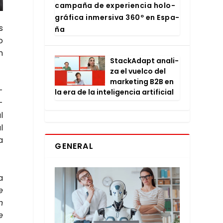
cam­pa­ña de expe­rien­cia holo­
grá­fi­ca inmer­si­va 360º en Espa­
s
ña
o
n
Stac­kA­dapt ana­li­
za el vuel­co del
mar­ke­ting B2B en
­
la era de la inte­li­gen­cia arti­fi­cial
­
l
l
a
GENERAL
a
e
n
e