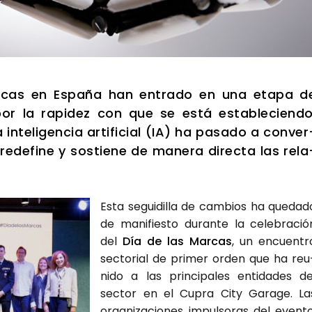
r­cas en Espa­ña han entra­do en una eta­pa d
por la rapi­dez con que se está esta­ble­cien­do
 inte­li­gen­cia arti­fi­cial (IA) ha pasa­do a con­ver
rede­fi­ne y sos­tie­ne de mane­ra direc­ta las rela
Esta segui­di­lla de cam­bios ha que­da­d
de mani­fies­to duran­te la cele­bra­ció
del
Día de las Mar­cas
, un encuen­tr
sec­to­rial de pri­mer orden que ha reu
ni­do a las prin­ci­pa­les enti­da­des de
sec­tor en el Cupra City Gara­ge. La
orga­ni­za­cio­nes impul­so­ras del even­to