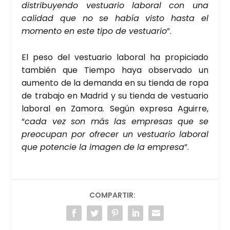
dis­tri­bu­yen­do ves­tua­rio labo­ral con una
cali­dad que no se había vis­to has­ta el
momen­to en este tipo de ves­tua­rio
”.
El peso del ves­tua­rio labo­ral ha pro­pi­cia­do
tam­bién que Tiem­po haya obser­va­do un
aumen­to de la deman­da en su tien­da de ropa
de tra­ba­jo en Madrid y su tien­da de ves­tua­rio
labo­ral en Zamo­ra. Según expre­sa Agui­rre,
“
cada vez son más las empre­sas que se
preo­cu­pan por ofre­cer un ves­tua­rio labo­ral
que poten­cie la ima­gen de la empre­sa
”.
COMPARTIR: