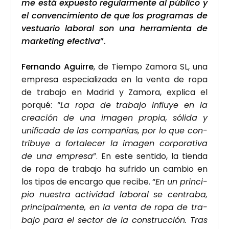
me está expues­to regu­lar­men­te al públi­co y
el con­ven­ci­mien­to de que
los pro­gra­mas de
ves­tua­rio labo­ral son una herra­mien­ta de
mar­ke­ting efec­ti­va
”.
Fer­nan­do Agui­rre
, de Tiem­po Zamo­ra SL, una
empre­sa espe­cia­li­za­da en la ven­ta de ropa
de tra­ba­jo en Madrid y Zamo­ra, expli­ca el
por­qué: “
La ropa de tra­ba­jo influ­ye en la
crea­ción de una ima­gen pro­pia, sóli­da y
uni­fi­ca­da de las com­pa­ñías, por lo que con­
tri­bu­ye a for­ta­le­cer la ima­gen cor­po­ra­ti­va
de una empre­sa
”. En este sen­ti­do, la tien­da
de ropa de tra­ba­jo ha sufri­do un cam­bio en
los tipos de encar­go que reci­be. “
En un prin­ci­
pio nues­tra acti­vi­dad labo­ral se cen­tra­ba,
prin­ci­pal­men­te, en la ven­ta de ropa de tra­
ba­jo para el sec­tor de la cons­truc­ción. Tras