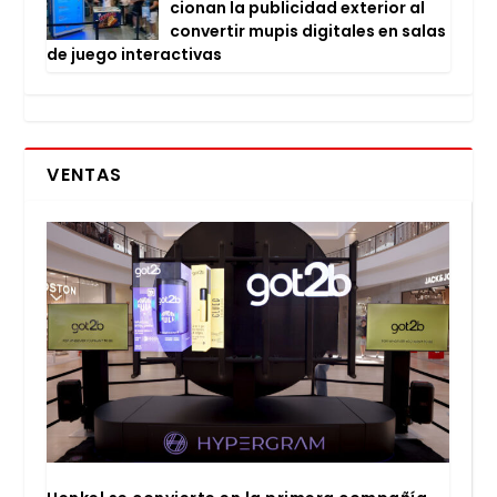
cio­nan la publi­ci­dad exte­rior al
con­ver­tir mupis digi­ta­les en salas
de jue­go inter­ac­ti­vas
VENTAS