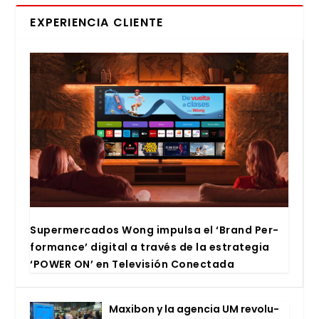
EXPERIENCIA CLIENTE
Super­mer­ca­dos Wong impul­sa el ‘Brand Per­
for­man­ce’ digi­tal a tra­vés de la estra­te­gia
‘POWER ON’ en Tele­vi­sión Conec­ta­da
Maxi­bon y la agen­cia UM revo­lu­