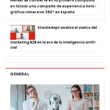
Hen­kel se con­vier­te en la pri­me­ra com­pa­ñía
en lan­zar una cam­pa­ña de expe­rien­cia holo­
grá­fi­ca inmer­si­va 360º en Espa­ña
Stac­kA­dapt ana­li­za el vuel­co del
mar­ke­ting B2B en la era de la inte­li­gen­cia arti­fi­
cial
GENERAL