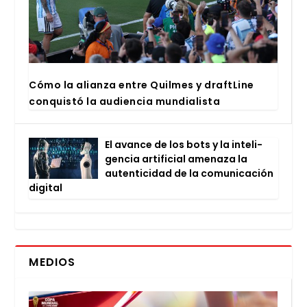
Cómo la alian­za entre Quil­mes y draftLi­ne
con­quis­tó la audien­cia mun­dia­lis­ta
El avan­ce de los bots y la inte­li­
gen­cia arti­fi­cial ame­na­za la
auten­ti­ci­dad de la comu­ni­ca­ción
digi­tal
MEDIOS