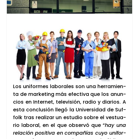
Los uni­for­mes labo­ra­les son una herra­mien­
ta de mar­ke­ting más efec­ti­va que los anun­
cios en Inter­net, tele­vi­sión, radio y dia­rios. A
esta con­clu­sión lle­gó la Uni­ver­si­dad de Suf­
folk tras rea­li­zar un estu­dio sobre el ves­tua­
rio labo­ral, en el que obser­vó que “
hay una
rela­ción posi­ti­va en com­pa­ñías cuyo uni­for­