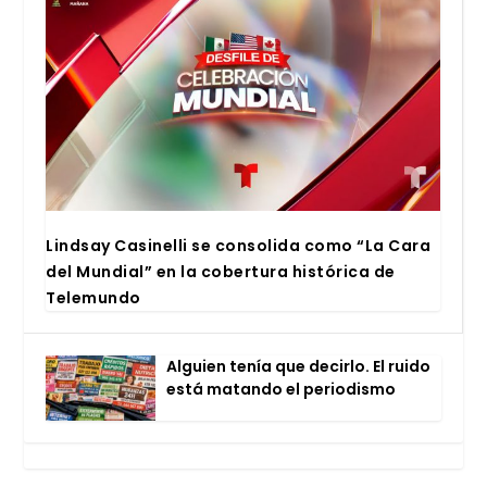
Lind­say Casi­ne­lli se con­so­li­da como “La Cara
del Mun­dial” en la cober­tu­ra his­tó­ri­ca de
Tele­mun­do
Alguien tenía que decir­lo. El rui­do
está matan­do el perio­dis­mo