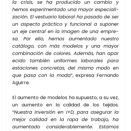
la cri­sis, se ha pro­du­ci­do un cam­bio y
hemos expe­ri­men­ta­do una mayor espe­cia­li­
za­ción. El ves­tua­rio labo­ral ha pasa­do de ser
un aspec­to prác­ti­co y fun­cio­nal a supo­ner
un eje cen­tral en la ima­gen de una empre­
sa. Por ello, hemos aumen­ta­do nues­tro
catá­lo­go, con más mode­los y una mayor
com­bi­na­ción de colo­res. Ade­más, han apa­r
e­ci­do tam­bién uni­for­mes labo­ra­les para
esta­cio­nes con­cre­tas, del mis­mo modo en
que pasa con la moda
”, expre­sa Fer­nan­do
Agui­rre.
El aumen­to de mode­los ha supues­to, a su vez,
un aumen­to en la cali­dad de los teji­dos.
“
Nues­tra inver­sión en I+D, para ase­gu­rar la
mejor cali­dad en la ropa de tra­ba­jo, ha
aumen­ta­do con­si­de­ra­ble­men­te. Esta­mos