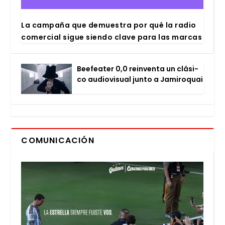
La cam­pa­ña que demues­tra por qué la radio
comer­cial sigue sien­do cla­ve para las mar­cas
Bee­fea­ter 0,0 rein­ven­ta un clá­si­
co audio­vi­sual jun­to a Jami­ro­quai
COMUNICACIÓN