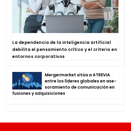
La depen­den­cia de la inte­li­gen­cia arti­fi­cial
debi­li­ta el pen­sa­mien­to crí­ti­co y el cri­te­rio en
entor­nos cor­po­ra­ti­vos
Mer­ger­mar­ket sitúa a ATRE­VIA
entre los líde­res glo­ba­les en ase­
so­ra­mien­to de comu­ni­ca­ción en
fusio­nes y adqui­si­cio­nes