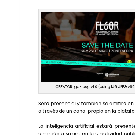
CREA­TOR: gd-jpeg v1.0 (using IJG JPEG v90),
Será pre­sen­cial y tam­bién se emi­ti­rá e
a tra­vés de un canal pro­pio en la pla­ta­
La inte­li­gen­cia arti­fi­cial esta­rá pre­s
aten­ción a su uso en la crea­ti­vi­dad publi­