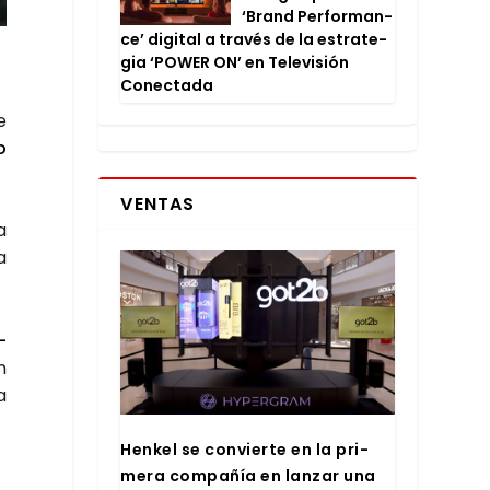
‘Brand Per­for­man­
ce’ digi­tal a tra­vés de la estra­te­
gia ‘POWER ON’ en Tele­vi­sión
Conec­ta­da
e
o
VENTAS
a
a
­
n
a
Hen­kel se con­vier­te en la pri­
me­ra com­pa­ñía en lan­zar una