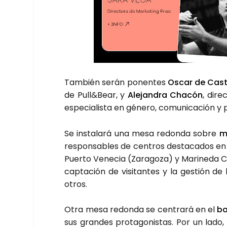
Tam­bién serán ponen­tes
Oscar de Cas­
de Pull&Bear, y
Ale­jan­dra Cha­cón
, dire
espe­cia­lis­ta en géne­ro, comu­ni­ca­ción y p
Se ins­ta­la­rá una mesa redon­da sobre
m
res­pon­sa­bles de cen­tros des­ta­ca­dos e
Puer­to Vene­cia (Zara­go­za) y Mari­ne­da 
cap­ta­ción de visi­tan­tes y la ges­tión de 
otros.
Otra mesa redon­da se cen­tra­rá en el
bo
sus gran­des pro­ta­go­nis­tas. Por un lado