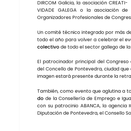
DIR­COM Gali­cia, la aso­cia­ción CREA­TI­
VI­DA­DE GALE­GA o la aso­cia­ción de
Orga­ni­za­do­res Pro­fe­sio­na­les de Con­gre
Un comi­té téc­ni­co inte­gra­do por más de 
todo el año para vol­ver a cele­brar el eve
colec­ti­vo
de todo el sec­tor galle­go de la
El patro­ci­na­dor prin­ci­pal del Con­gre­so
del Con­ce­llo de Pon­te­ve­dra, ciu­dad que 
ima­gen esta­rá pre­sen­te duran­te la retra
Tam­bién, como even­to que aglu­ti­na a to
do
de la Con­se­lle­ría de Empre­go e Igual
con su patro­ci­nio ABAN­CA, la agen­cia 
Dipu­tación de Pon­te­ve­dra, el Con­se­llo So