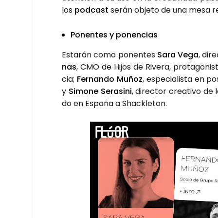
los
pod­cast
serán obje­to de una mesa redo
Ponen­tes y ponen­cias
Esta­rán como ponen­tes
Sara Vega
, dir
nas
, CMO de Hijos de Rive­ra, pro­ta­go­nis
cia;
Fer­nan­do Muñoz
, espe­cia­lis­ta en p
y
Simo­ne Sera­si­ni
, direc­tor crea­ti­vo de
do en Espa­ña a Shac­kle­ton.