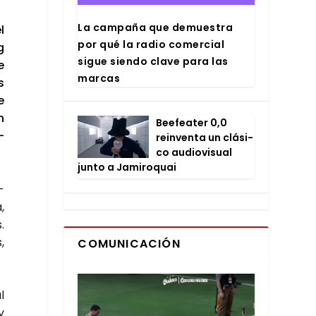
La cam­pa­ña que demues­tra
l
por qué la radio comer­cial
g
sigue sien­do cla­ve para las
e
mar­cas
s
e
n
Bee­fea­ter 0,0
­
rein­ven­ta un clá­si­
co audio­vi­sual
jun­to a Jami­ro­quai
­
,
.
,
COMUNICACIÓN
l
y