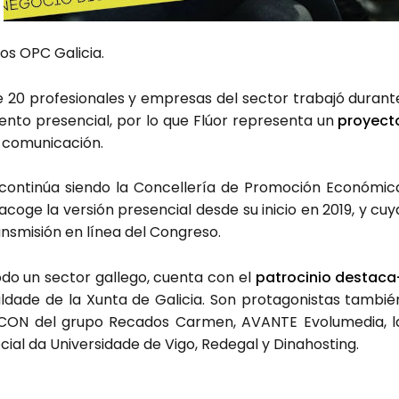
­sos OPC Gali­cia.
20 pro­fe­sio­na­les y empre­sas del sec­tor tra­ba­jó duran­t
n­to pre­sen­cial, por lo que Flúor repre­sen­ta un
pro­yec­t
 comu­ni­ca­ción.
 con­ti­núa sien­do la Con­ce­lle­ría de Pro­mo­ción Eco­nó­mi­c
aco­ge la ver­sión pre­sen­cial des­de su ini­cio en 2019, y cuy
ns­mi­sión en línea del Con­gre­so.
do un sec­tor galle­go, cuen­ta con el
patro­ci­nio des­ta­ca
­da­de de la Xun­ta de Gali­cia. Son pro­ta­go­nis­tas tam­bié
ICON del gru­po Reca­dos Car­men, AVAN­TE Evo­lu­me­dia, l
cial da Uni­ver­si­da­de de Vigo, Rede­gal y Dinahos­ting.