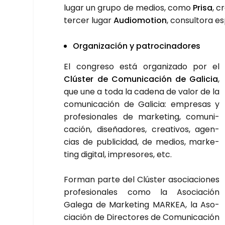
lugar un gru­po de medios, como
Pri­sa
, c
ter­cer lugar
Audio­mo­tion
, con­sul­to­ra es
Orga­ni­za­ción y patro­ci­na­do­res
El con­gre­so está orga­ni­za­do por el
Clús­ter de Comu­ni­ca­ción de Gali­cia
,
que une a toda la cade­na de valor de la
comu­ni­ca­ción de Gali­cia: empre­sas y
pro­fe­sio­na­les de mar­ke­ting, comu­ni­
ca­ción, dise­ña­do­res, crea­ti­vos, agen­
cias de publi­ci­dad, de medios, mar­ke­
ting digi­tal, impre­so­res, etc.
For­man par­te del Clús­ter aso­cia­cio­nes
pro­fe­sio­na­les como la Aso­cia­ción
Gale­ga de Mar­ke­ting MAR­KEA, la Aso­
cia­ción de Direc­to­res de Comu­ni­ca­ción