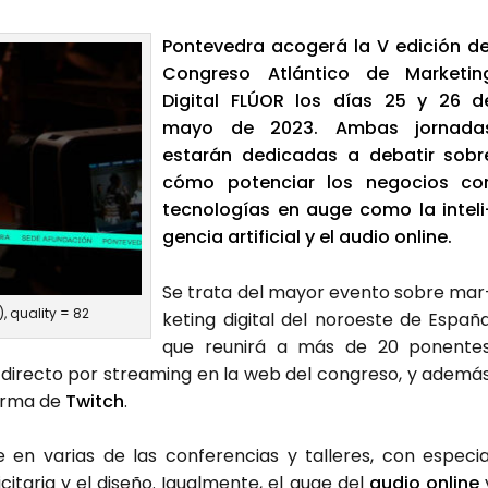
Pon­te­ve­dra aco­ge­rá la V edi­ción de
Con­gre­so Atlán­ti­co de Mar­ke­tin
Digi­tal FLÚOR los días 25 y 26 d
mayo de 2023. Ambas jor­na­da
esta­rán dedi­ca­das a deba­tir sobr
cómo poten­ciar los nego­cios co
tec­no­lo­gías en auge como la inte­li
gen­cia arti­fi­cial y el audio onli­ne.
Se tra­ta del mayor even­to sobre mar
 qua­lity = 82
ke­ting digi­tal del noroes­te de Espa­ña
que reu­ni­rá a más de 20 ponen­tes
n direc­to por strea­ming en la web del con­gre­so, y ade­más
for­ma de
Twitch
.
en­te en varias de las con­fe­ren­cias y talle­res, con espe­cia
ci­ta­ria y el dise­ño. Igual­men­te, el auge del
audio onli­ne