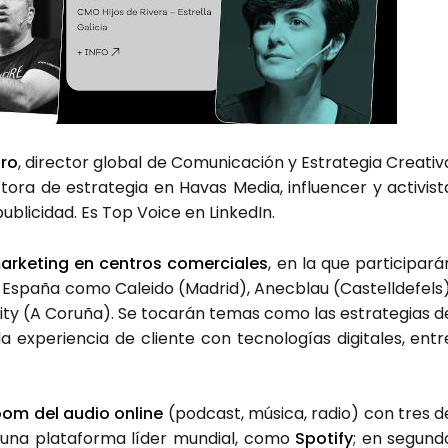
tro
, direc­tor glo­bal de Comu­ni­ca­ción y Estra­te­gia Crea­ti­v
c­to­ra de estra­te­gia en Havas Media, influen­cer y acti­vis­t
ubli­ci­dad. Es Top Voi­ce en Lin­ke­dIn.
ar­ke­ting en cen­tros comer­cia­les
, en la que par­ti­ci­pa­rá
n Espa­ña como Calei­do (Madrid), Anec­blau (Cas­tell­de­fels)
City (A Coru­ña). Se toca­rán temas como las estra­te­gias d
la expe­rien­cia de clien­te con tec­no­lo­gías digi­ta­les, entr
om del audio onli­ne
(pod­cast, músi­ca, radio) con tres d
, una pla­ta­for­ma líder mun­dial, como
Spo­tify
; en segun­d