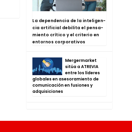
La depen­den­cia de la inte­li­gen­
cia arti­fi­cial debi­li­ta el pen­sa­
mien­to crí­ti­co y el cri­te­rio en
entor­nos cor­po­ra­ti­vos
Mer­ger­mar­ket
sitúa a ATRE­VIA
entre los líde­res
glo­ba­les en ase­so­ra­mien­to de
comu­ni­ca­ción en fusio­nes y
adqui­si­cio­nes