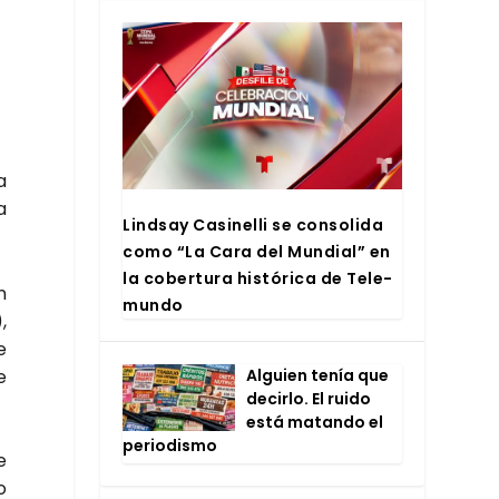
a
a
Lind­say Casi­ne­lli se con­so­li­da
como “La Cara del Mun­dial” en
la cober­tu­ra his­tó­ri­ca de Tele­
n
mun­do
,
e
e
Alguien tenía que
decir­lo. El rui­do
está matan­do el
perio­dis­mo
e
o