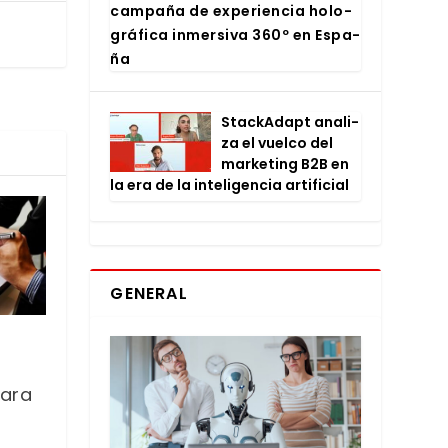
cam­pa­ña de expe­rien­cia holo­
grá­fi­ca inmer­si­va 360º en Espa­
ña
Stac­kA­dapt ana­li­
za el vuel­co del
mar­ke­ting B2B en
la era de la inte­li­gen­cia arti­fi­cial
GENERAL
ara