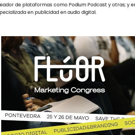
rea­dor de pla­ta­for­mas como Podium Pod­cast y otras; y e
pe­cia­li­za­da en publi­ci­dad en audio digi­tal.