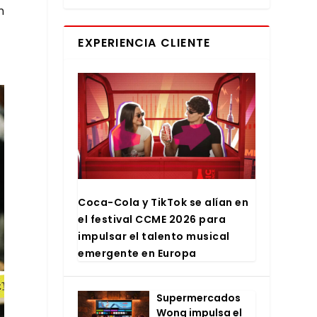
n
EXPERIENCIA CLIENTE
Coca-Cola y Tik­Tok se alían en
el fes­ti­val CCME 2026 para
impul­sar el talen­to musi­cal
emer­gen­te en Euro­pa
Super­mer­ca­dos
Wong impul­sa el