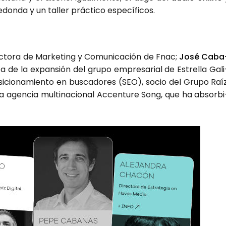
n­da y un taller prác­ti­co espe­cí­fi­cos.
ec­to­ra de Mar­ke­ting y Comu­ni­ca­ción de Fnac;
José Caba
­ta de la expan­sión del gru­po empre­sa­rial de Estre­lla Gali
osi­cio­na­mien­to en bus­ca­do­res (SEO), socio del Gru­po Raíz
 la agen­cia mul­ti­na­cio­nal Accen­tu­re Song, que ha absor­bi