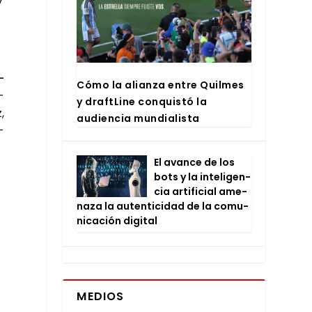
­
Cómo la alian­za entre Quil­mes
­
y draftLi­ne con­quis­tó la
,
audien­cia mun­dia­lis­ta
­
El avan­ce de los
bots y la inte­li­gen­
cia arti­fi­cial ame­
na­za la auten­ti­ci­dad de la comu­
ni­ca­ción digi­tal
MEDIOS