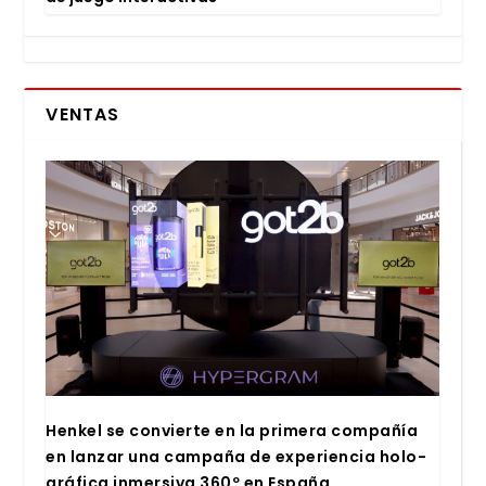
VENTAS
Hen­kel se con­vier­te en la pri­me­ra com­pa­ñía
en lan­zar una cam­pa­ña de expe­rien­cia holo­
grá­fi­ca inmer­si­va 360º en Espa­ña