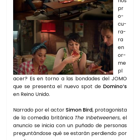
nos
pr
o­
cu­
ra­
ra
en
or­
me
pl
a­cer? Es en torno a las bon­da­des del JOMO
que se pre­sen­ta el nue­vo spot de
Domi­no’s
en Rei­no Uni­do.
Narra­do por el actor
Simon Bird
, pro­ta­go­nis­ta
de la come­dia bri­tá­ni­ca
The Inbet­wee­ners
, el
anun­cio se ini­cia con un puña­do de per­so­nas
pre­gun­tán­do­se qué se esta­rán per­dien­do por