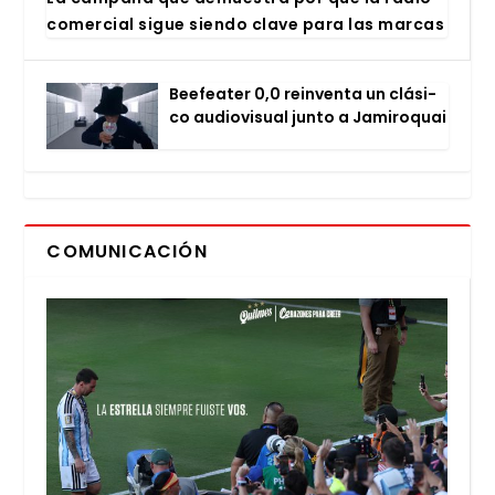
comer­cial sigue sien­do cla­ve para las mar­cas
Bee­fea­ter 0,0 rein­ven­ta un clá­si­
co audio­vi­sual jun­to a Jami­ro­quai
COMUNICACIÓN