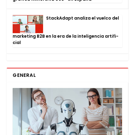
Stac­kA­dapt ana­li­za el vuel­co del
mar­ke­ting B2B en la era de la inte­li­gen­cia arti­fi­
cial
GENERAL