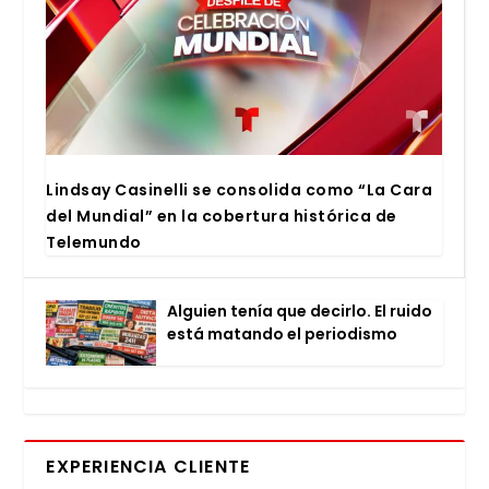
Lind­say Casi­ne­lli se con­so­li­da como “La Cara
del Mun­dial” en la cober­tu­ra his­tó­ri­ca de
Tele­mun­do
Alguien tenía que decir­lo. El rui­do
está matan­do el perio­dis­mo
EXPERIENCIA CLIENTE