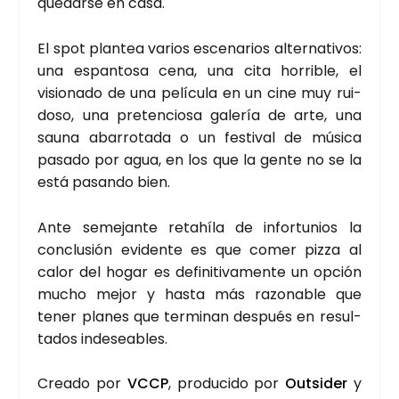
que­dar­se en casa.
El spot plan­tea varios esce­na­rios alter­na­ti­vos:
una espan­to­sa cena, una cita horri­ble, el
visio­na­do de una pelí­cu­la en un cine muy rui­
do­so, una pre­ten­cio­sa gale­ría de arte, una
sau­na aba­rro­ta­da o un fes­ti­val de músi­ca
pasa­do por agua, en los que la gen­te no se la
está pasan­do bien.
Ante seme­jan­te retahí­la de infor­tu­nios la
con­clu­sión evi­den­te es que comer piz­za al
calor del hogar es defi­ni­ti­va­men­te un opción
mucho mejor y has­ta más razo­na­ble que
tener pla­nes que ter­mi­nan des­pués en resul­
ta­dos inde­sea­bles.
Crea­do por
VCCP
, pro­du­ci­do por
Outsi­der
y