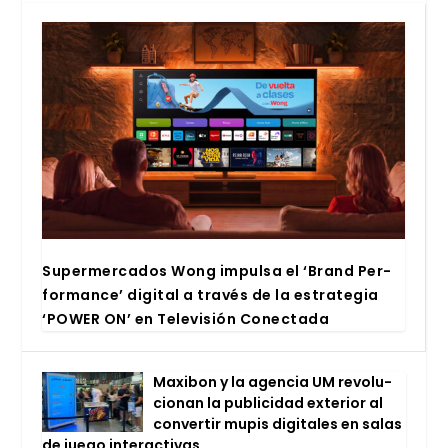
Super­mer­ca­dos Wong impul­sa el ‘Brand Per­
for­man­ce’ digi­tal a tra­vés de la estra­te­gia
‘POWER ON’ en Tele­vi­sión Conec­ta­da
Maxi­bon y la agen­cia UM revo­lu­
cio­nan la publi­ci­dad exte­rior al
con­ver­tir mupis digi­ta­les en salas
de jue­go inter­ac­ti­vas