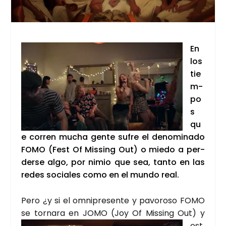
En
los
tie
m­
po
s
qu
e corren mucha gen­te sufre el deno­mi­na­do
FOMO (Fest Of Mis­sing Out) o mie­do a per­
der­se algo, por nimio que sea, tan­to en las
redes socia­les como en el mun­do real.
Pero ¿y si el omni­pre­sen­te y pavo­ro­so FOMO
se tor­na­ra en JOMO (Joy Of Mis­sing
Out) y
est