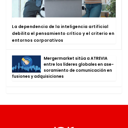
La depen­den­cia de la inte­li­gen­cia arti­fi­cial
debi­li­ta el pen­sa­mien­to crí­ti­co y el cri­te­rio en
entor­nos cor­po­ra­ti­vos
Mer­ger­mar­ket sitúa a ATRE­VIA
entre los líde­res glo­ba­les en ase­
so­ra­mien­to de comu­ni­ca­ción en
fusio­nes y adqui­si­cio­nes