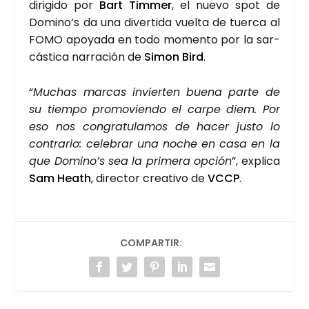
diri­gi­do por
Bart Tim­mer
, el nue­vo spot de
Domi­no’s da una diver­ti­da vuel­ta de tuer­ca al
FOMO apo­ya­da en todo momen­to por la sar­
cás­ti­ca narra­ción de
Simon Bird
.
“
Muchas mar­cas invier­ten bue­na par­te de
su tiem­po pro­mo­vien­do el car­pe diem. Por
eso nos con­gra­tu­la­mos de hacer jus­to lo
con­tra­rio: cele­brar una noche en casa en la
que Domi­no’s sea la pri­me­ra opción
”, expli­ca
Sam Heath
, direc­tor crea­ti­vo de
VCCP
.
COMPARTIR: