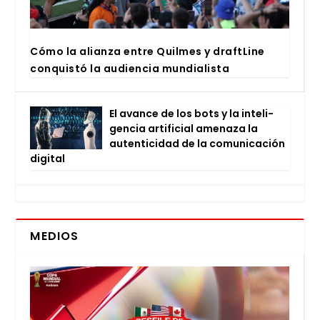
Cómo la alian­za entre Quil­mes y draftLi­ne
con­quis­tó la audien­cia mun­dia­lis­ta
El avan­ce de los bots y la inte­li­
gen­cia arti­fi­cial ame­na­za la
auten­ti­ci­dad de la comu­ni­ca­ción
digi­tal
MEDIOS