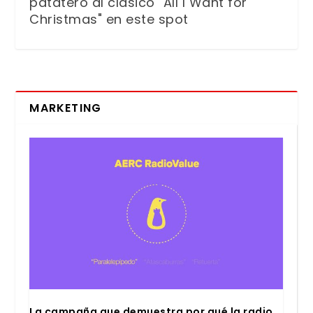
patatero al clásico "All I Want for
Christmas" en este spot
MARKETING
La cam­pa­ña que demues­tra por qué la radio