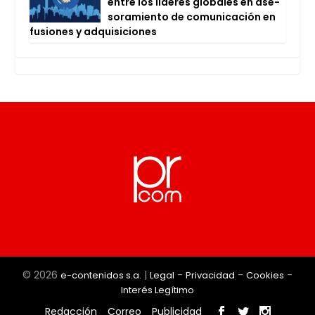
entre los líde­res glo­ba­les en ase­
so­ra­mien­to de comu­ni­ca­ción en
fusio­nes y adqui­si­cio­nes
© 2026
|
-
-
-
e-contenidos s.a.
Legal
Privacidad
Cookies
Interés Legítimo
Redacción
Correo
Publicidad