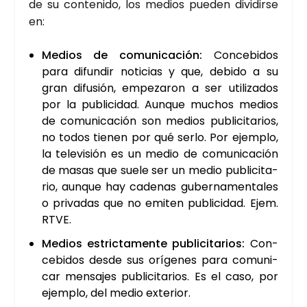
de su con­te­ni­do, los medios pue­den divi­dir­se
en:
Medios de comu­ni­ca­ción:
Con­ce­bi­dos
para difun­dir noti­cias y que, debi­do a su
gran difu­sión, empe­za­ron a ser uti­li­za­dos
por la publi­ci­dad. Aun­que muchos medios
de comu­ni­ca­ción son medios publi­ci­ta­rios,
no todos tie­nen por qué ser­lo. Por ejem­plo,
la tele­vi­sión es un medio de comu­ni­ca­ción
de masas que sue­le ser un medio publi­ci­ta­
rio, aun­que hay cade­nas guber­na­men­ta­les
o pri­va­das que no emi­ten publi­ci­dad. Ejem.
RTVE.
Medios estric­ta­men­te publi­ci­ta­rios:
Con­
ce­bi­dos des­de sus orí­ge­nes para comu­ni­
car men­sa­jes publi­ci­ta­rios. Es el caso, por
ejem­plo, del medio exte­rior.