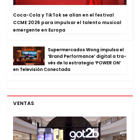
Coca-Cola y Tik­Tok se alían en el fes­ti­val
CCME 2026 para impul­sar el talen­to musi­cal
emer­gen­te en Euro­pa
Super­mer­ca­dos Wong impul­sa el
‘Brand Per­for­man­ce’ digi­tal a tra­
vés de la estra­te­gia ‘POWER ON’
en Tele­vi­sión Conec­ta­da
VENTAS