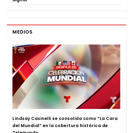
MEDIOS
Lind­say Casi­ne­lli se con­so­li­da como “La Cara
del Mun­dial” en la cober­tu­ra his­tó­ri­ca de
Tele­mun­do