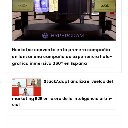
Hen­kel se con­vier­te en la pri­me­ra com­pa­ñía
en lan­zar una cam­pa­ña de expe­rien­cia holo­
grá­fi­ca inmer­si­va 360º en Espa­ña
Stac­kA­dapt ana­li­za el vuel­co del
mar­ke­ting B2B en la era de la inte­li­gen­cia arti­fi­
cial