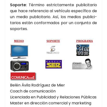
Sopor­te:
Tér­mino estric­ta­men­te publi­ci­ta­rio
que hace refe­ren­cia al vehícu­lo espe­cí­fi­co de
un medio publi­ci­ta­rio. Así, los medios publi­ci­
ta­rios están con­for­ma­dos por un con­jun­to de
sopor­tes.
Belén Ávi­la Rodrí­guez de Mier
Coach de comu­ni­ca­ción
Licen­cia­da en Publi­ci­dad y Rela­cio­nes Públi­cas
Mas­ter en direc­ción comer­cial y mar­ke­ting