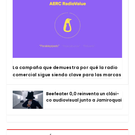
La cam­pa­ña que demues­tra por qué la radio
comer­cial sigue sien­do cla­ve para las mar­cas
Bee­fea­ter 0,0 rein­ven­ta un clá­si­
co audio­vi­sual jun­to a Jami­ro­quai