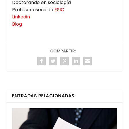
Doc­to­ran­do en socio­lo­gía
Pro­fe­sor aso­cia­do
ESIC
Lin­ke­din
Blog
COMPARTIR:
ENTRADAS RELACIONADAS