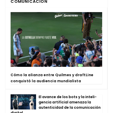
COMUNICACIÓN
Cómo la alian­za entre Quil­mes y draftLi­ne
con­quis­tó la audien­cia mun­dia­lis­ta
El avan­ce de los bots y la inte­li­
gen­cia arti­fi­cial ame­na­za la
auten­ti­ci­dad de la comu­ni­ca­ción
digi­tal