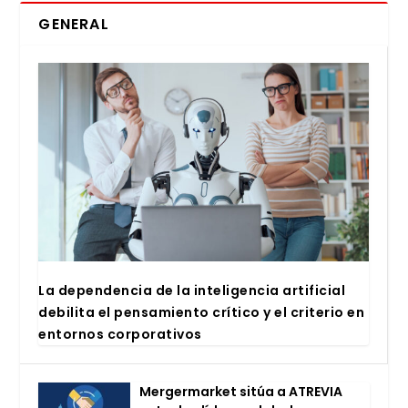
GENERAL
La depen­den­cia de la inte­li­gen­cia arti­fi­cial
debi­li­ta el pen­sa­mien­to crí­ti­co y el cri­te­rio en
entor­nos cor­po­ra­ti­vos
Mer­ger­mar­ket sitúa a ATRE­VIA