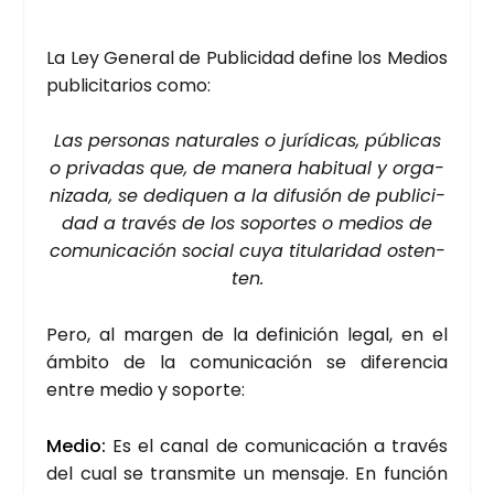
La Ley Gene­ral de Publi­ci­dad defi­ne los Medios
publi­ci­ta­rios como:
Las per­so­nas natu­ra­les o jurí­di­cas, públi­cas
o pri­va­das que, de mane­ra habi­tual y orga­
ni­za­da, se dedi­quen a la difu­sión de publi­ci­
dad a tra­vés de los sopor­tes o medios de
comu­ni­ca­ción social cuya titu­la­ri­dad osten­
ten.
Pero, al mar­gen de la defi­ni­ción legal, en el
ámbi­to de la comu­ni­ca­ción se dife­ren­cia
entre medio y sopor­te:
Medio:
Es el canal de comu­ni­ca­ción a tra­vés
del cual se trans­mi­te un men­sa­je. En fun­ción