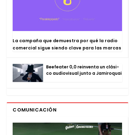
La cam­pa­ña que demues­tra por qué la radio
comer­cial sigue sien­do cla­ve para las mar­cas
Bee­fea­ter 0,0 rein­ven­ta un clá­si­
co audio­vi­sual jun­to a Jami­ro­quai
COMUNICACIÓN