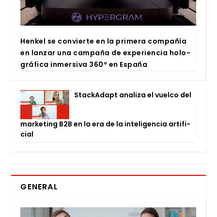
Hen­kel se con­vier­te en la pri­me­ra com­pa­ñía
en lan­zar una cam­pa­ña de expe­rien­cia holo­
grá­fi­ca inmer­si­va 360º en Espa­ña
Stac­kA­dapt ana­li­za el vuel­co del
mar­ke­ting B2B en la era de la inte­li­gen­cia arti­fi­
cial
GENERAL