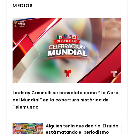
MEDIOS
Lind­say Casi­ne­lli se con­so­li­da como “La Cara
del Mun­dial” en la cober­tu­ra his­tó­ri­ca de
Tele­mun­do
Alguien tenía que decir­lo. El rui­do
está matan­do el perio­dis­mo