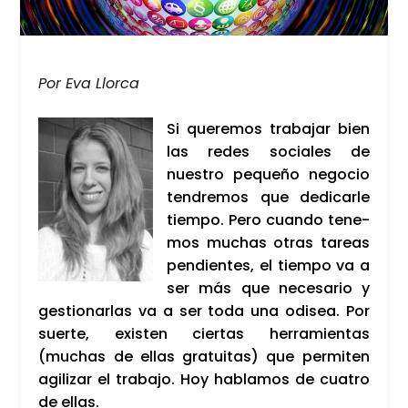
Por Eva Llor­ca
Si que­re­mos tra­ba­jar bien
las redes socia­les de
nues­tro peque­ño nego­cio
ten­dre­mos que dedi­car­le
tiem­po. Pero cuan­do tene­
mos muchas otras tareas
pen­dien­tes, el tiem­po va a
ser más que nece­sa­rio y
ges­tio­nar­las va a ser toda una odi­sea. Por
suer­te, exis­ten cier­tas herra­mien­tas
(muchas de ellas gra­tui­tas) que per­mi­ten
agi­li­zar el tra­ba­jo. Hoy habla­mos de cua­tro
de ellas.