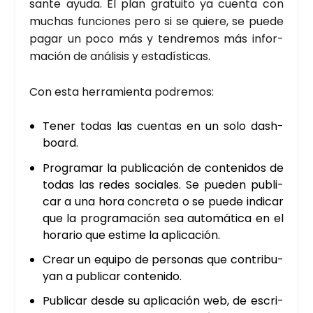
san­te ayu­da. El plan gra­tui­to ya cuen­ta con
muchas fun­cio­nes pero si se quie­re, se pue­de
pagar un poco más y ten­dre­mos más infor­
ma­ción de aná­li­sis y esta­dís­ti­cas.
Con esta herra­mien­ta podre­mos:
Tener todas las cuen­tas en un solo dash­
board.
Pro­gra­mar la publi­ca­ción de con­te­ni­dos de
todas las redes socia­les. Se pue­den publi­
car a una hora con­cre­ta o se pue­de indi­car
que la pro­gra­ma­ción sea auto­má­ti­ca en el
hora­rio que esti­me la apli­ca­ción.
Crear un equi­po de per­so­nas que con­tri­bu­
yan a publi­car con­te­ni­do.
Publi­car des­de su apli­ca­ción web, de escri­