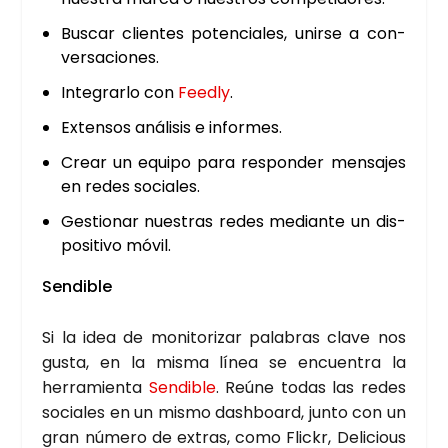
Bus­car clien­tes poten­cia­les, unir­se a con­
ver­sa­cio­nes.
Inte­grar­lo con
Feedly
.
Exten­sos aná­li­sis e infor­mes.
Crear un equi­po para res­pon­der men­sa­jes
en redes socia­les.
Ges­tio­nar nues­tras redes median­te un dis­
po­si­ti­vo móvil.
Sen­di­ble
Si la idea de moni­to­ri­zar pala­bras cla­ve nos
gus­ta, en la mis­ma línea se encuen­tra la
herra­mien­ta
Sen­di­ble
. Reúne todas las redes
socia­les en un mis­mo dash­board, jun­to con un
gran núme­ro de extras, como Flickr, Deli­cious