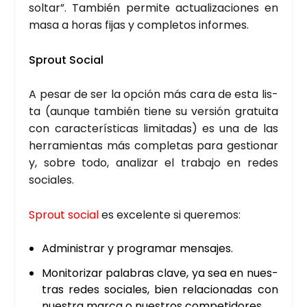
sol­tar”. Tam­bién per­mi­te actua­li­za­cio­nes en
masa a horas fijas y com­ple­tos infor­mes.
Sprout Social
A pesar de ser la opción más cara de esta lis­
ta (aun­que tam­bién tie­ne su ver­sión gra­tui­ta
con carac­te­rís­ti­cas limi­ta­das) es una de las
herra­mien­tas más com­ple­tas para ges­tio­nar
y, sobre todo, ana­li­zar el tra­ba­jo en redes
socia­les.
Sprout social
es exce­len­te si que­re­mos:
Admi­nis­trar y pro­gra­mar men­sa­jes.
Moni­to­ri­zar pala­bras cla­ve, ya sea en nues­
tras redes socia­les, bien rela­cio­na­das con
nues­tra mar­ca o nues­tros com­pe­ti­do­res.