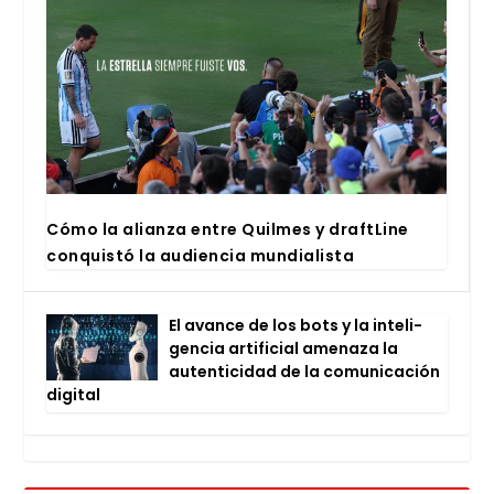
Cómo la alian­za entre Quil­mes y draftLi­ne
con­quis­tó la audien­cia mun­dia­lis­ta
El avan­ce de los bots y la inte­li­
gen­cia arti­fi­cial ame­na­za la
auten­ti­ci­dad de la comu­ni­ca­ción
digi­tal