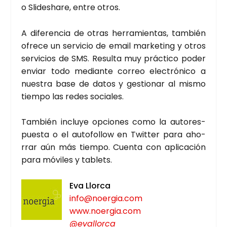
o Sli­desha­re, entre otros.
A dife­ren­cia de otras herra­mien­tas, tam­bién
ofre­ce un ser­vi­cio de email mar­ke­ting y otros
ser­vi­cios de SMS. Resul­ta muy prác­ti­co poder
enviar todo median­te correo elec­tró­ni­co a
nues­tra base de datos y ges­tio­nar al mis­mo
tiem­po las redes socia­les.
Tam­bién inclu­ye opcio­nes como la auto­res­
pues­ta o el auto­fo­llow en Twit­ter para aho­
rrar aún más tiem­po. Cuen­ta con apli­ca­ción
para móvi­les y tablets.
Eva Llor­ca
info@noergia.com
www.noergia.com
@evallorca