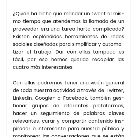
¿Quién ha dicho que man­dar un tweet al mis­
mo tiem­po que aten­de­mos la lla­ma­da de un
pro­vee­dor era una tarea har­to com­pli­ca­da?
Exis­ten esplén­di­das herra­mien­tas de redes
socia­les dise­ña­das para sim­pli­fi­car y auto­ma­
ti­zar el tra­ba­jo. Dar con ellas tam­po­co es
fácil, por eso hemos que­ri­do reco­pi­lar las
cua­tro más intere­san­tes.
Con ellas podre­mos tener una visión gene­ral
de toda nues­tra acti­vi­dad a tra­vés de Twit­ter,
Lin­ke­din, Goo­gle+ o Face­book, tam­bién ges­
tio­nar gru­pos de dife­ren­tes pla­ta­for­mas,
hacer un segui­mien­to de pala­bras cla­ves
rele­van­tes, curar y com­par­tir con­te­ni­do ins­
pi­ra­dor e intere­san­te para nues­tro públi­co y
moni­to­rear las con­ver­sa­cio­nes que se están