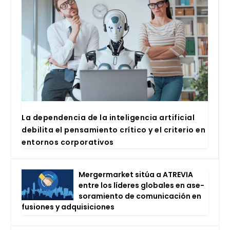
La depen­den­cia de la inte­li­gen­cia arti­fi­cial
debi­li­ta el pen­sa­mien­to crí­ti­co y el cri­te­rio en
entor­nos cor­po­ra­ti­vos
Mer­ger­mar­ket sitúa a ATRE­VIA
entre los líde­res glo­ba­les en ase­
so­ra­mien­to de comu­ni­ca­ción en
fusio­nes y adqui­si­cio­nes