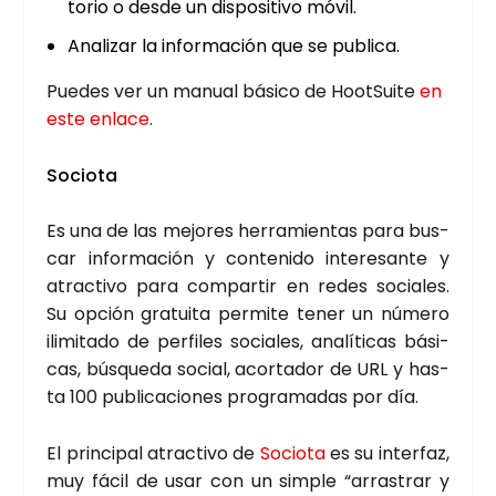
to­rio o des­de un dis­po­si­ti­vo móvil.
Ana­li­zar la infor­ma­ción que se publi­ca.
Pue­des ver un manual bási­co de HootSui­te
en
este enla­ce
.
Socio­ta
Es una de las mejo­res herra­mien­tas para bus­
car infor­ma­ción y con­te­ni­do intere­san­te y
atrac­ti­vo para com­par­tir en redes socia­les.
Su opción gra­tui­ta per­mi­te tener un núme­ro
ili­mi­ta­do de per­fi­les socia­les, ana­lí­ti­cas bási­
cas, bús­que­da social, acor­ta­dor de URL y has­
ta 100 publi­ca­cio­nes pro­gra­ma­das por día.
El prin­ci­pal atrac­ti­vo de
Socio­ta
es su inter­faz,
muy fácil de usar con un sim­ple “arras­trar y