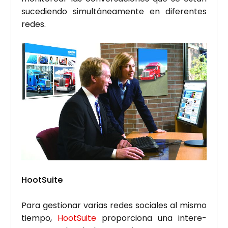
suce­dien­do simul­tá­nea­men­te en dife­ren­tes
redes.
HootSui­te
Para ges­tio­nar varias redes socia­les al mis­mo
tiem­po,
HootSui­te
pro­por­cio­na una intere­