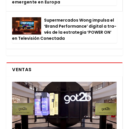
emer­gen­te en Euro­pa
Super­mer­ca­dos Wong impul­sa el
‘Brand Per­for­man­ce’ digi­tal a tra­
vés de la estra­te­gia ‘POWER ON’
en Tele­vi­sión Conec­ta­da
VENTAS