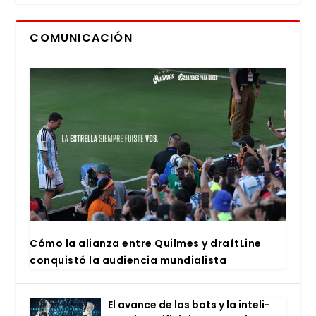
COMUNICACIÓN
Cómo la alian­za entre Quil­mes y draftLi­ne
con­quis­tó la audien­cia mun­dia­lis­ta
El avan­ce de los bots y la inte­li­