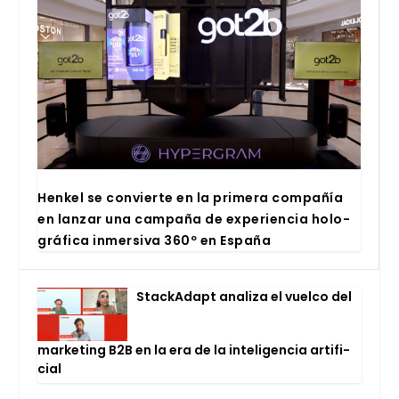
Hen­kel se con­vier­te en la pri­me­ra com­pa­ñía
en lan­zar una cam­pa­ña de expe­rien­cia holo­
grá­fi­ca inmer­si­va 360º en Espa­ña
Stac­kA­dapt ana­li­za el vuel­co del
mar­ke­ting B2B en la era de la inte­li­gen­cia arti­fi­
cial