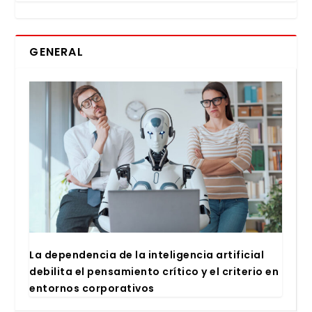
GENERAL
La depen­den­cia de la inte­li­gen­cia arti­fi­cial
debi­li­ta el pen­sa­mien­to crí­ti­co y el cri­te­rio en
entor­nos cor­po­ra­ti­vos