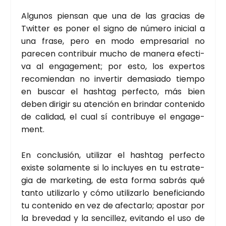
Algu­nos pien­san que una de las gra­cias de
Twit­ter es poner el signo de núme­ro ini­cial a
una fra­se, pero en modo empre­sa­rial no
pare­cen con­tri­buir mucho de mane­ra efec­ti­
va al enga­ge­ment; por esto, los exper­tos
reco­mien­dan no inver­tir dema­sia­do tiem­po
en bus­car el hash­tag per­fec­to, más bien
deben diri­gir su aten­ción en brin­dar con­te­ni­do
de cali­dad, el cual sí con­tri­bu­ye el enga­ge­
ment.
En con­clu­sión, uti­li­zar el hash­tag per­fec­to
exis­te sola­men­te si lo inclu­yes en tu estra­te­
gia de mar­ke­ting, de esta for­ma sabrás qué
tan­to uti­li­zar­lo y cómo uti­li­zar­lo bene­fi­cian­do
tu con­te­ni­do en vez de afec­tar­lo; apos­tar por
la bre­ve­dad y la sen­ci­llez, evi­tan­do el uso de