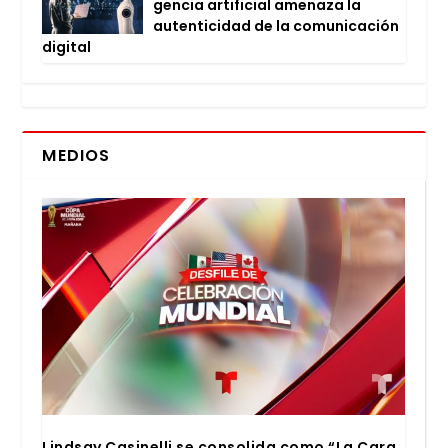
gen­cia arti­fi­cial ame­na­za la
auten­ti­ci­dad de la comu­ni­ca­ción
digi­tal
MEDIOS
Lind­say Casi­ne­lli se con­so­li­da como “La Cara