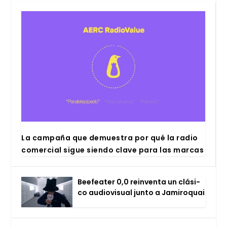
La cam­pa­ña que demues­tra por qué la radio
comer­cial sigue sien­do cla­ve para las mar­cas
Bee­fea­ter 0,0 rein­ven­ta un clá­si­
co audio­vi­sual jun­to a Jami­ro­quai