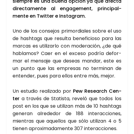
siem­pre es una bue­na opción ya que afec­ta
direc­ta­men­te al enga­ge­ment, prin­ci­pal­
men­te en Twit­ter e Ins­ta­gram.
Uno de los con­se­jos pri­mor­dia­les sobre el uso
de hash­tags que resul­ta bene­fi­cio­so para las
mar­cas es uti­li­zar­lo con mode­ra­ción, ¿de qué
habla­mos? Caer en el exce­so podría defor­
mar el men­sa­je que deseas man­dar, este es
un pun­to que las empre­sas no ter­mi­nan de
enten­der, pues para ellos entre más, mejor.
Un estu­dio rea­li­za­do por
Pew Research Cen­
ter
a tra­vés de Sta­tis­ta, reve­ló que todos los
post en los que se uti­li­zan más de 10 hash­tags
gene­ran alre­de­dor de 188 inter­ac­cio­nes,
mien­tras que aque­llos que sólo uti­li­zan 4 o 5
tie­nen apro­xi­ma­da­men­te 307 inter­ac­cio­nes.