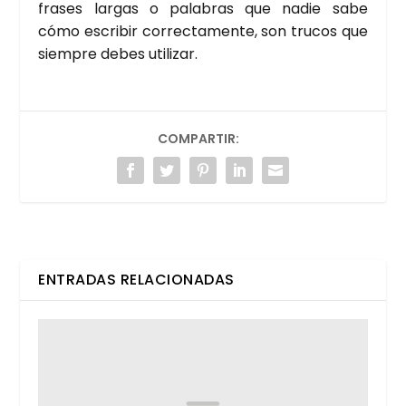
fra­ses lar­gas o pala­bras que nadie sabe
cómo escri­bir correc­ta­men­te, son tru­cos que
siem­pre debes uti­li­zar.
COMPARTIR:
ENTRADAS RELACIONADAS