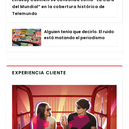
del Mun­dial” en la cober­tu­ra his­tó­ri­ca de
Tele­mun­do
Alguien tenía que decir­lo. El rui­do
está matan­do el perio­dis­mo
EXPERIENCIA CLIENTE