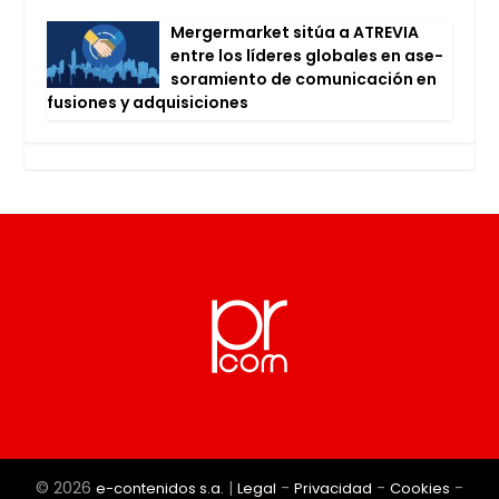
Mer­ger­mar­ket sitúa a ATRE­VIA
entre los líde­res glo­ba­les en ase­
so­ra­mien­to de comu­ni­ca­ción en
fusio­nes y adqui­si­cio­nes
© 2026
|
-
-
-
e-contenidos s.a.
Legal
Privacidad
Cookies