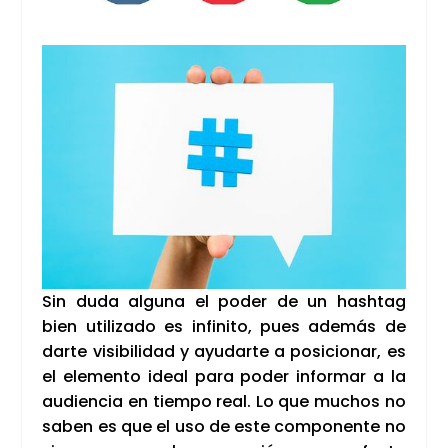
Sin duda algu­na el poder de un hash­tag
bien uti­li­za­do es infi­ni­to, pues ade­más de
dar­te visi­bi­li­dad y ayu­dar­te a posi­cio­nar, es
el ele­men­to ideal para poder infor­mar a la
audien­cia en tiem­po real. Lo que muchos no
saben es que el uso de este com­po­nen­te no