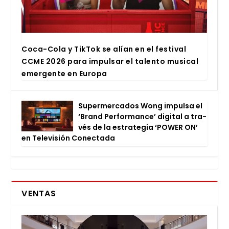
Coca-Cola y Tik­Tok se alían en el fes­ti­val
CCME 2026 para impul­sar el talen­to musi­cal
emer­gen­te en Euro­pa
Super­mer­ca­dos Wong impul­sa el
‘Brand Per­for­man­ce’ digi­tal a tra­
vés de la estra­te­gia ‘POWER ON’
en Tele­vi­sión Conec­ta­da
VENTAS