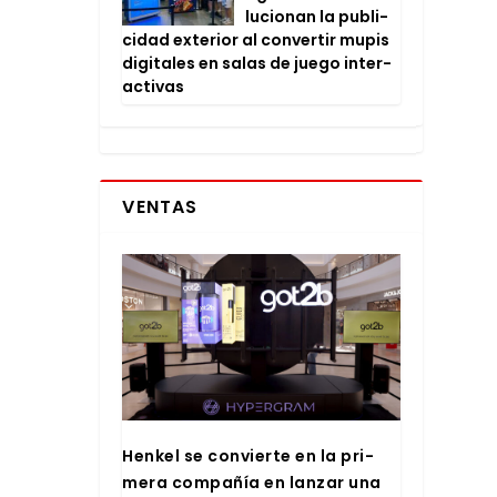
lu­cio­nan la publi­
ci­dad exte­rior al con­ver­tir mupis
digi­ta­les en salas de jue­go inter­
ac­ti­vas
VENTAS
Hen­kel se con­vier­te en la pri­
me­ra com­pa­ñía en lan­zar una