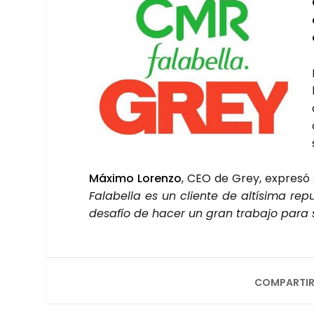
Máxi­mo Loren­zo
, CEO de Grey, expre­só su
Fala­be­lla es un clien­te de altí­si­ma re
desa­fío de hacer un gran tra­ba­jo para s
COMPARTIR