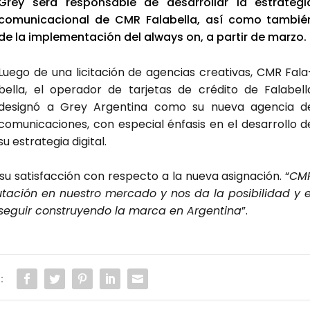
Grey será res­pon­sa­ble de desa­rro­llar la estra­te­gi
comu­ni­ca­cio­nal de CMR Fala­be­lla, así como tam­bié
de la imple­men­ta­ción del always on, a par­tir de mar­zo.
Lue­go de una lici­ta­ción de agen­cias crea­ti­vas, CMR Fala
be­lla, el ope­ra­dor de tar­je­tas de cré­di­to de Fala­be­ll
desig­nó a Grey Argen­ti­na como su nue­va agen­cia d
comu­ni­ca­cio­nes, con espe­cial énfa­sis en el desa­rro­llo d
su estra­te­gia digi­tal.
 satis­fac­ción con res­pec­to a la nue­va asig­na­ción. “
CM
pu­tación en nues­tro mer­ca­do y nos da la posi­bi­li­dad y e
eguir cons­tru­yen­do la mar­ca en Argen­ti­na
”.
: