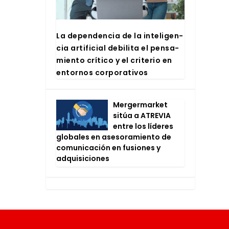
La depen­den­cia de la inte­li­gen­
cia arti­fi­cial debi­li­ta el pen­sa­
mien­to crí­ti­co y el cri­te­rio en
entor­nos cor­po­ra­ti­vos
Mer­ger­mar­ket
sitúa a ATRE­VIA
entre los líde­res
glo­ba­les en ase­so­ra­mien­to de
comu­ni­ca­ción en fusio­nes y
adqui­si­cio­nes