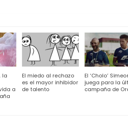
 la
El miedo al rechazo
El ‘Cholo’ Simeo
es el mayor inhibidor
juega para la úl
vida a
de talento
campaña de Or
paña