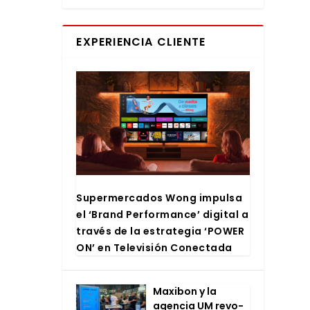
EXPERIENCIA CLIENTE
Super­mer­ca­dos Wong impul­sa
el ‘Brand Per­for­man­ce’ digi­tal a
tra­vés de la estra­te­gia ‘POWER
ON’ en Tele­vi­sión Conec­ta­da
Maxi­bon y la
agen­cia UM revo­