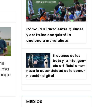
Cómo la alian­za entre Quil­mes
y draftLi­ne con­quis­tó la
audien­cia mun­dia­lis­ta
El avan­ce de los
bots y la inte­li­gen­
ne
cia arti­fi­cial ame­
tima
na­za la auten­ti­ci­dad de la comu­
ange
ni­ca­ción digi­tal
MEDIOS