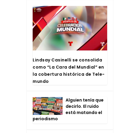
Lind­say Casi­ne­lli se con­so­li­da
como “La Cara del Mun­dial” en
la cober­tu­ra his­tó­ri­ca de Tele­
mun­do
Alguien tenía que
decir­lo. El rui­do
está matan­do el
perio­dis­mo