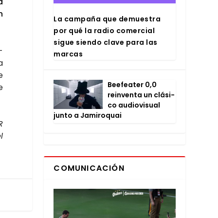
a
n
La cam­pa­ña que demues­tra
por qué la radio comer­cial
sigue sien­do cla­ve para las
­
mar­cas
a
e
Bee­fea­ter 0,0
e
rein­ven­ta un clá­si­
co audio­vi­sual
jun­to a Jami­ro­quai
R
l
COMUNICACIÓN