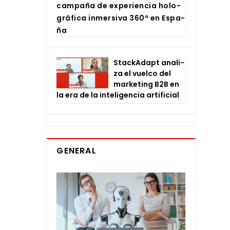
cam­pa­ña de expe­rien­cia holo­
grá­fi­ca inmer­si­va 360º en Espa­
ña
Stac­kA­dapt ana­li­
za el vuel­co del
mar­ke­ting B2B en
la era de la inte­li­gen­cia arti­fi­cial
GENERAL