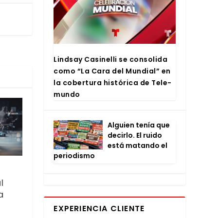
Lind­say Casi­ne­lli se con­so­li­da
como “La Cara del Mun­dial” en
la cober­tu­ra his­tó­ri­ca de Tele­
mun­do
Alguien tenía que
decir­lo. El rui­do
está matan­do el
perio­dis­mo
l
a
EXPERIENCIA CLIENTE