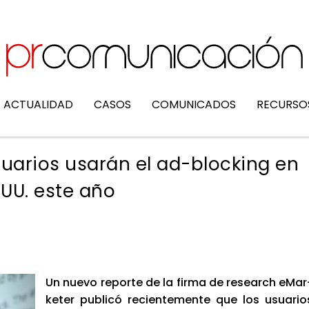
ACTUALIDAD
CASOS
COMUNICADOS
RECURSO
suarios usarán el ad-blocking en
.UU. este año
Un nue­vo repor­te de la fir­ma de research eMar
ke­ter publi­có recien­te­men­te que los usua­rio