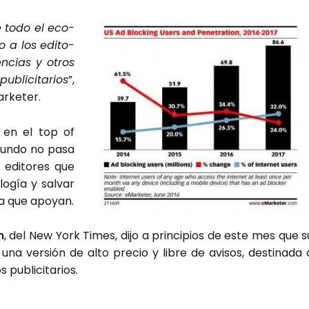
e todo el eco­
do a los edi­to­
n­cias y otros
bli­ci­ta­rios
”,
r­ke­ter.
o en el top of
 mun­do no pasa
edi­to­res que
lo­gía y sal­var
 la que apo­yan.
n
, del New York Times, dijo a prin­ci­pios de este mes que s
na ver­sión de alto pre­cio y libre de avi­sos, des­ti­na­da 
publi­ci­ta­rios.