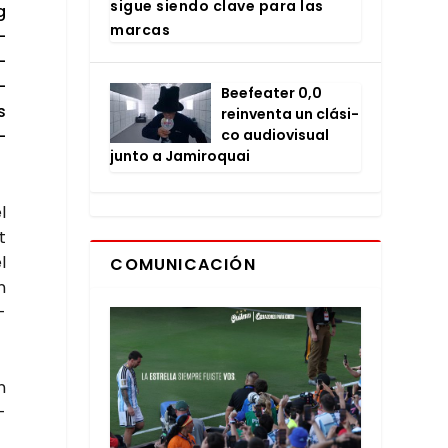
sigue sien­do cla­ve para las
g
mar­cas
­
­
­
Bee­fea­ter 0,0
s
rein­ven­ta un clá­si­
­
co audio­vi­sual
jun­to a Jami­ro­quai
l
t
l
COMUNICACIÓN
n
­
n
­