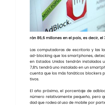
rán 86,6 millo­nes en el país, es decir, el
Las compu­tado­ras de escri­to­rio y las 
ad-bloc­king que los smartpho­nes, detec­tó
en Esta­dos Uni­dos ten­drán ins­ta­la­dos 
7,8% ten­drá uno ins­ta­la­do en un smartph
cuen­ta que los más faná­ti­cos bloc­kers pod
ti­vos.
El año pró­xi­mo, el por­cen­ta­je de adb
núme­ro rela­ti­va­men­te peque­ño, pero qu
dad que rodea al uso de mobi­le por par­te 