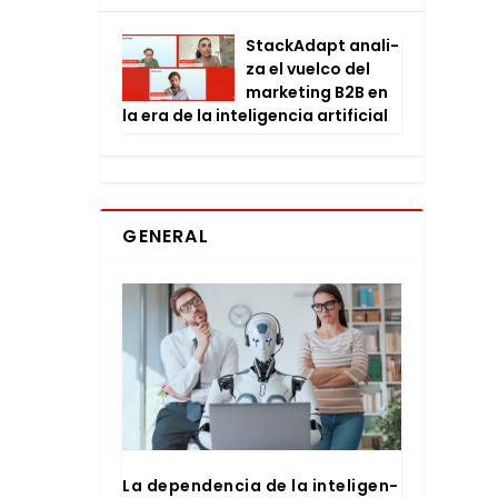
Stac­kA­dapt ana­li­
za el vuel­co del
mar­ke­ting B2B en
la era de la inte­li­gen­cia arti­fi­cial
GENERAL
La depen­den­cia de la inte­li­gen­