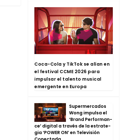
Coca-Cola y Tik­Tok se alían en
el fes­ti­val CCME 2026 para
impul­sar el talen­to musi­cal
emer­gen­te en Euro­pa
Super­mer­ca­dos
Wong impul­sa el
‘Brand Per­for­man­
ce’ digi­tal a tra­vés de la estra­te­
gia ‘POWER ON’ en Tele­vi­sión
Conec­ta­da