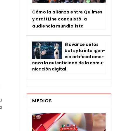
Cómo la alian­za entre Quil­mes
y draftLi­ne con­quis­tó la
audien­cia mun­dia­lis­ta
El avan­ce de los
bots y la inte­li­gen­
cia arti­fi­cial ame­
na­za la auten­ti­ci­dad de la comu­
ni­ca­ción digi­tal
u
MEDIOS
a