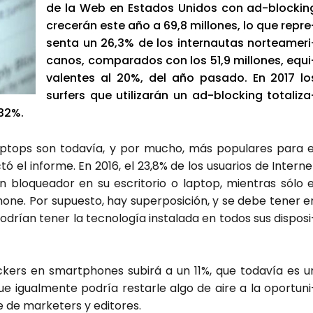
de la Web en Esta­dos Uni­dos con ad-bloc­kin
cre­ce­rán este año a 69,8 millo­nes, lo que repre
sen­ta un 26,3% de los inter­nau­tas nor­te­ame­ri
ca­nos, com­pa­ra­dos con los 51,9 millo­nes, equi
va­len­tes al 20%, del año pasa­do. En 2017 lo
sur­fers que uti­li­za­rán un ad-bloc­king tota­li­za
 32%.
lap­tops son toda­vía, y por mucho, más popu­la­res para e
 el infor­me. En 2016, el 23,8% de los usua­rios de Inter­ne
un blo­quea­dor en su escri­to­rio o lap­top, mien­tras sólo e
o­ne. Por supues­to, hay super­po­si­ción, y se debe tener e
rían tener la tec­no­lo­gía ins­ta­la­da en todos sus dis­po­si
loc­kers en smartpho­nes subirá a un 11%, que toda­vía es u
e igual­men­te podría res­tar­le algo de aire a la opor­tu­ni
de mar­ke­ters y edi­to­res.