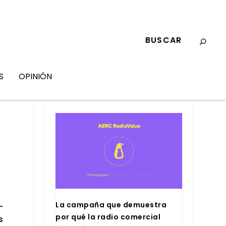
S
OPINIÓN
MARKETING
La cam­pa­ña que demues­tra
­
por qué la radio comer­cial
s