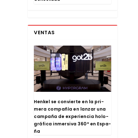
VENTAS
Hen­kel se con­vier­te en la pri­
me­ra com­pa­ñía en lan­zar una
cam­pa­ña de expe­rien­cia holo­
grá­fi­ca inmer­si­va 360º en Espa­
ña