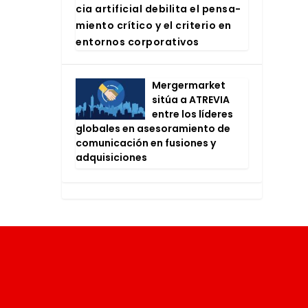
cia arti­fi­cial debi­li­ta el pen­sa­
mien­to crí­ti­co y el cri­te­rio en
entor­nos cor­po­ra­ti­vos
Mer­ger­mar­ket
sitúa a ATRE­VIA
entre los líde­res
glo­ba­les en ase­so­ra­mien­to de
comu­ni­ca­ción en fusio­nes y
adqui­si­cio­nes