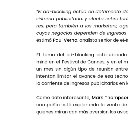
“
El ad-bloc­king actúa en detri­men­to d
sis­te­ma publi­ci­ta­rio, y afec­ta sobre to
res, pero tam­bién a los mar­ke­ters, age
cuyos nego­cios depen­den de ingre­sos pu
esti­mó
Paul Ver­na
, ana­lis­ta senior de eMa
El tema del ad-bloc­king está ubi­ca­d
mind en el Fes­ti­val de Can­nes, y en el
un mes sin algún tipo de reu­nión entre 
inten­tan limi­tar el avan­ce de esa tec­no­
la corrien­te de ingre­sos publi­ci­ta­rios en
Como dato intere­san­te,
Mark Thom­pso
com­pa­ñía está explo­ran­do la ven­ta de u
quie­nes miran con más aver­sión los avi­sos 