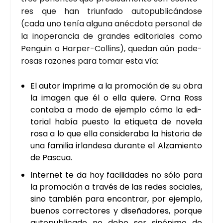
res que han triun­fa­do auto­pu­bli­cán­do­se
(cada uno tenía algu­na anéc­do­ta per­so­nal de
la inope­ran­cia de gran­des edi­to­ria­les como
Pen­guin o Har­per-Collins), que­dan aún pode­
ro­sas razo­nes para tomar esta vía:
El autor impri­me a la pro­mo­ción de su obra
la ima­gen que él o ella quie­re. Orna Ross
con­ta­ba a modo de ejem­plo cómo la edi­
to­rial había pues­to la eti­que­ta de nove­la
rosa a lo que ella con­si­de­ra­ba la his­to­ria de
una fami­lia irlan­de­sa duran­te el Alza­mien­to
de Pas­cua.
Inter­net te da hoy faci­li­da­des no sólo para
la pro­mo­ción a tra­vés de las redes socia­les,
sino tam­bién para encon­trar, por ejem­plo,
bue­nos correc­to­res y dise­ña­do­res, por­que
auto­pu­bli­ca­do no debe ser sinó­ni­mo de