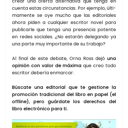
crear una ofer­ta alter­na­ti­va que ten­ga en
cuen­ta estas cir­cuns­tan­cias. Por ejem­plo, últi­
ma­men­te se oye mucho que las edi­to­ria­les
aho­ra piden a cual­quier escri­tor novel para
publi­car­le que ten­ga una pre­sen­cia poten­te
en redes socia­les. ¿No esta­rán dele­gan­do ya
una par­te muy impor­tan­te de su tra­ba­jo?
Al final de este deba­te, Orna Ross dejó
una
opi­nión con valor de máxi­ma
que creo todo
escri­tor debe­ría enmar­car:
Bús­ca­te una edi­to­rial que te ges­tio­ne la
pro­mo­ción tra­di­cio­nal del libro en papel (el
offli­ne), pero guár­da­te los dere­chos del
libro elec­tró­ni­co para ti.