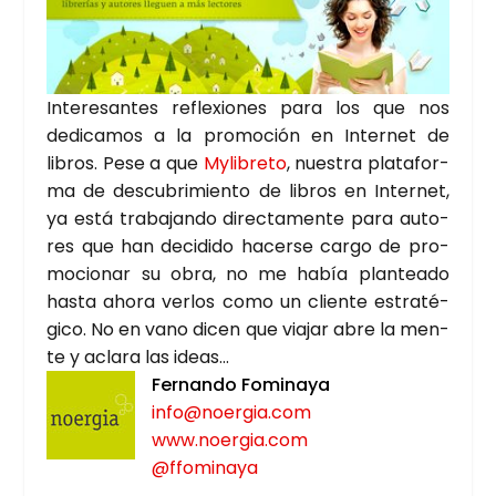
Intere­san­tes refle­xio­nes para los que nos
dedi­ca­mos a la pro­mo­ción en Inter­net de
libros. Pese a que
Myli­bre­to
, nues­tra pla­ta­for­
ma de des­cu­bri­mien­to de libros en Inter­net,
ya está tra­ba­jan­do direc­ta­men­te para auto­
res que han deci­di­do hacer­se car­go de pro­
mo­cio­nar su obra, no me había plan­tea­do
has­ta aho­ra ver­los como un clien­te estra­té­
gi­co. No en vano dicen que via­jar abre la men­
te y acla­ra las ideas…
Fer­nan­do Fomi­na­ya
info@noergia.com
www.noergia.com
@ffominaya