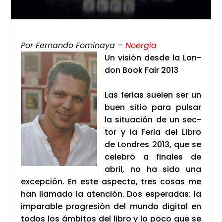
Por Fer­nan­do Fomi­na­ya –
Noer­gia
Un visión des­de la Lon­
don Book Fair 2013
Las ferias sue­len ser un
buen sitio para pul­sar
la situa­ción de un sec­
tor y la Feria del Libro
de Lon­dres 2013, que se
cele­bró a fina­les de
abril, no ha sido una
excep­ción. En este aspec­to, tres cosas me
han lla­ma­do la aten­ción. Dos espe­ra­das: la
impa­ra­ble pro­gre­sión del mun­do digi­tal en
todos los ámbi­tos del libro y lo poco que se