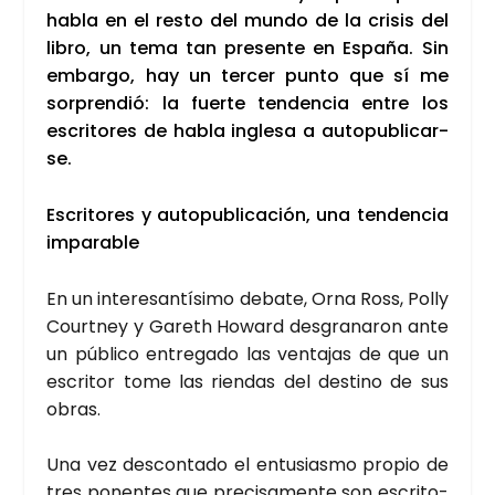
habla en el res­to del mun­do de la cri­sis del
libro, un tema tan pre­sen­te en Espa­ña. Sin
embar­go, hay un ter­cer pun­to que sí me
sor­pren­dió: la fuer­te ten­den­cia entre los
escri­to­res de habla ingle­sa a auto­pu­bli­car­
se.
Escri­to­res y auto­pu­bli­ca­ción, una ten­den­cia
impa­ra­ble
En un intere­san­tí­si­mo deba­te, Orna Ross, Polly
Court­ney y Gareth Howard des­gra­na­ron ante
un públi­co entre­ga­do las ven­ta­jas de que un
escri­tor tome las rien­das del des­tino de sus
obras.
Una vez des­con­ta­do el entu­sias­mo pro­pio de
tres ponen­tes que pre­ci­sa­men­te son escri­to­