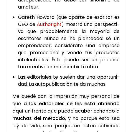
ama­teur.
Gareth Howard (que apar­te de escri­tor es
CEO de
Autho­right
) mos­tró una pers­pec­ti­
va que pro­ba­ble­men­te la mayo­ría de
escri­to­res nun­ca se ha plan­tea­do: sé un
empren­de­dor, con­si­dé­ra­te una empre­sa
que pro­mo­cio­na y ven­de tus pro­duc­tos
inte­lec­tua­les. Éste pue­de ser un pro­ce­so
tan crea­ti­vo como escri­bir tu obra.
Las edi­to­ria­les te sue­len dar una opor­tu­ni­
dad. La auto­pu­bli­ca­ción te da muchas.
Me que­dé con la impre­sión muy per­so­nal de
que
a las edi­to­ria­les se les está abrien­do
aquí un fren­te que pue­de aca­bar echan­do a
muchas del mer­ca­do
, y no por­que esto sea
ley de vida, sino por­que no están sabien­do