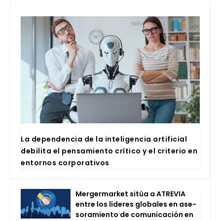
La depen­den­cia de la inte­li­gen­cia arti­fi­cial
debi­li­ta el pen­sa­mien­to crí­ti­co y el cri­te­rio en
entor­nos cor­po­ra­ti­vos
Mer­ger­mar­ket sitúa a ATRE­VIA
entre los líde­res glo­ba­les en ase­
so­ra­mien­to de comu­ni­ca­ción en