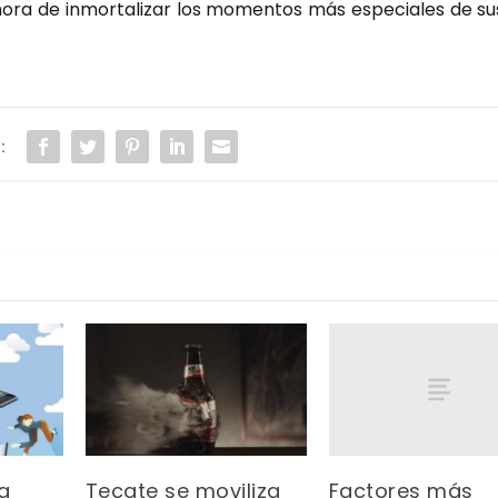
 hora de inmor­ta­li­zar los momen­tos más espe­cia­les de su
:
Factores más
a
Tecate se moviliza