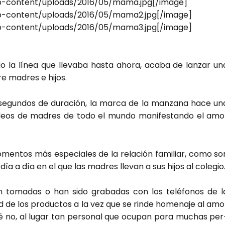
p-content/uploads/2016/05/mama.jpg[/image]
p-content/uploads/2016/05/mama2.jpg[/image]
p-content/uploads/2016/05/mama3.jpg[/image]
 la línea que lle­va­ba has­ta aho­ra, aca­ba de lan­zar un
re madres e hijos.
 segun­dos de dura­ción, la mar­ca de la man­za­na hace un
 vídeos de madres de todo el mun­do mani­fes­tan­do el amo
men­tos más espe­cia­les de la rela­ción fami­liar, como so
l día a día en el que las madres lle­van a sus hijos al cole­gio
n toma­das o han sido gra­ba­das con los telé­fo­nos de l
d de los pro­duc­tos a la vez que se rin­de home­na­je al amo
é no, al lugar tan per­so­nal que ocu­pan para muchas per