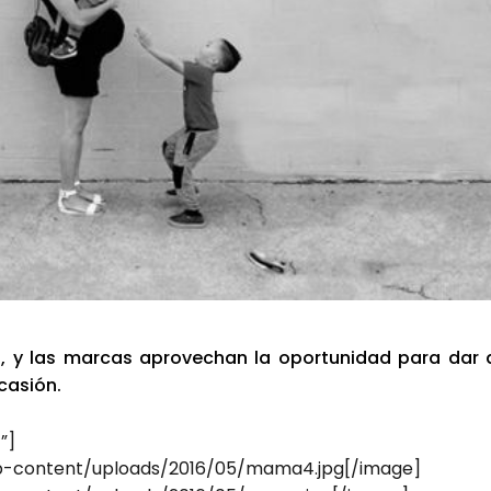
, y las mar­cas apro­ve­chan la opor­tu­ni­dad para dar 
ca­sión.
”]
p-content/uploads/2016/05/mama4.jpg[/image]