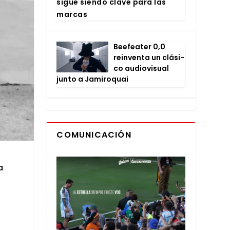
sigue sien­do cla­ve para las
mar­cas
Bee­fea­ter 0,0
rein­ven­ta un clá­si­
co audio­vi­sual
jun­to a Jami­ro­quai
COMUNICACIÓN
a