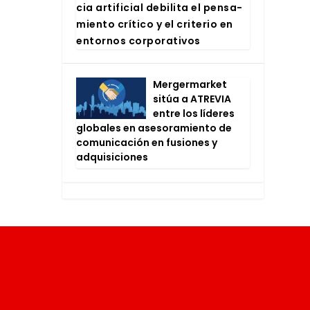
cia arti­fi­cial debi­li­ta el pen­sa­
mien­to crí­ti­co y el cri­te­rio en
entor­nos cor­po­ra­ti­vos
Mer­ger­mar­ket
sitúa a ATRE­VIA
entre los líde­res
glo­ba­les en ase­so­ra­mien­to de
comu­ni­ca­ción en fusio­nes y
adqui­si­cio­nes