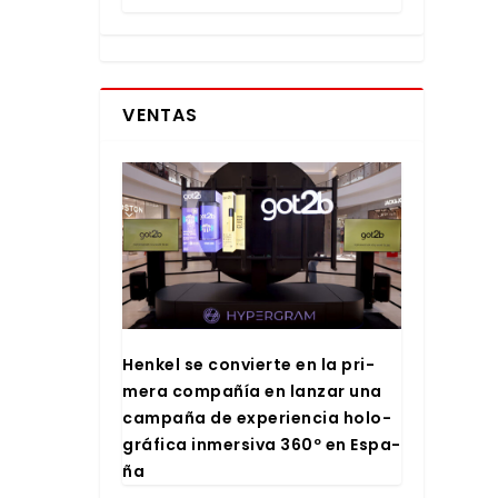
VENTAS
Hen­kel se con­vier­te en la pri­
me­ra com­pa­ñía en lan­zar una
cam­pa­ña de expe­rien­cia holo­
grá­fi­ca inmer­si­va 360º en Espa­
ña