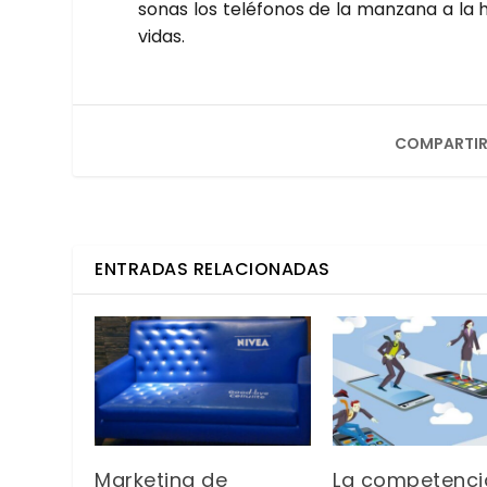
so­nas los telé­fo­nos de la man­za­na a la
vidas.
COMPARTIR
ENTRADAS RELACIONADAS
Marketing de
La competenci