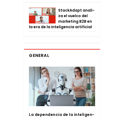
Stac­kA­dapt ana­li­
za el vuel­co del
mar­ke­ting B2B en
la era de la inte­li­gen­cia arti­fi­cial
GENERAL
La depen­den­cia de la inte­li­gen­