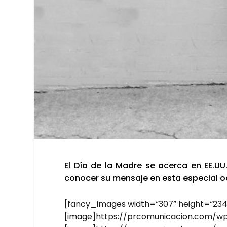
El Día de la Madre se acer­ca en EE.UU.
cono­cer su men­sa­je en esta espe­cial o
[fancy_images width=“307” height=“234
[image]https://prcomunicacion.com/w