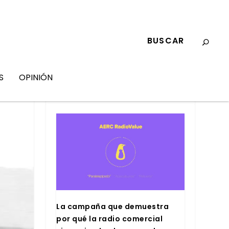
S
OPINIÓN
MARKETING
La cam­pa­ña que demues­tra
por qué la radio comer­cial