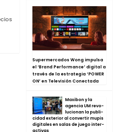
ecios
Super­mer­ca­dos Wong impul­sa
el ‘Brand Per­for­man­ce’ digi­tal a
tra­vés de la estra­te­gia ‘POWER
ON’ en Tele­vi­sión Conec­ta­da
Maxi­bon y la
agen­cia UM revo­
lu­cio­nan la publi­
ci­dad exte­rior al con­ver­tir mupis
digi­ta­les en salas de jue­go inter­
ac­ti­vas