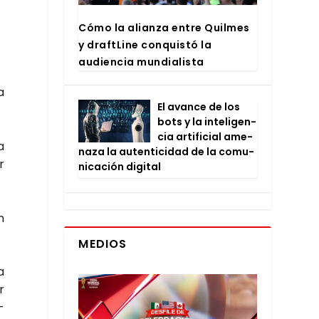
Cómo la alian­za entre Quil­mes
y draftLi­ne con­quis­tó la
audien­cia mun­dia­lis­ta
a
El avan­ce de los
bots y la inte­li­gen­
cia arti­fi­cial ame­
a
na­za la auten­ti­ci­dad de la comu­
r
ni­ca­ción digi­tal
n
.
MEDIOS
a
r
­