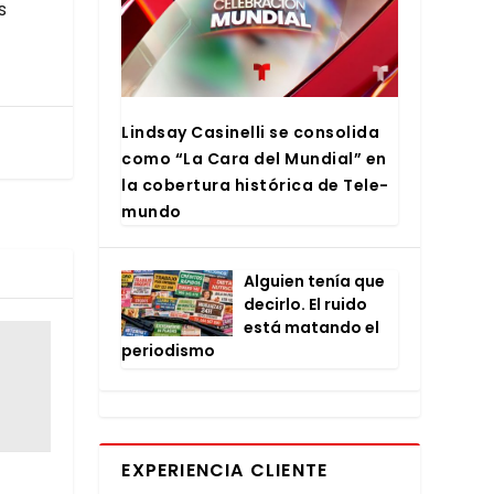
s
Lind­say Casi­ne­lli se con­so­li­da
como “La Cara del Mun­dial” en
la cober­tu­ra his­tó­ri­ca de Tele­
mun­do
Alguien tenía que
decir­lo. El rui­do
está matan­do el
perio­dis­mo
EXPERIENCIA CLIENTE