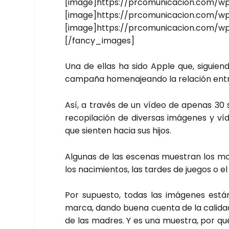
[image]https://prcomunicacion.com/w
[image]https://prcomunicacion.com/w
[image]https://prcomunicacion.com/w
[/fancy_images]
Una de ellas ha sido Apple que, siguien­do
cam­pa­ña home­na­jean­do la rela­ción ent
Así, a tra­vés de un vídeo de ape­nas 30
reco­pi­la­ción de diver­sas imá­ge­nes y
que sien­ten hacia sus hijos.
Algu­nas de las esce­nas mues­tran los mo
los naci­mien­tos, las tar­des de jue­gos o e
Por supues­to, todas las imá­ge­nes está
mar­ca, dan­do bue­na cuen­ta de la cali­da
de las madres. Y es una mues­tra, por qu