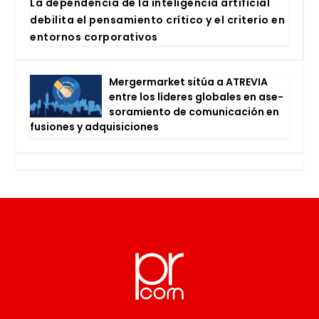
La depen­den­cia de la inte­li­gen­cia arti­fi­cial
debi­li­ta el pen­sa­mien­to crí­ti­co y el cri­te­rio en
entor­nos cor­po­ra­ti­vos
Mer­ger­mar­ket sitúa a ATRE­VIA
entre los líde­res glo­ba­les en ase­
so­ra­mien­to de comu­ni­ca­ción en
fusio­nes y adqui­si­cio­nes