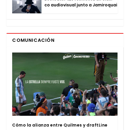
co audio­vi­sual jun­to a Jami­ro­quai
COMUNICACIÓN
Cómo la alian­za entre Quil­mes y draftLi­ne