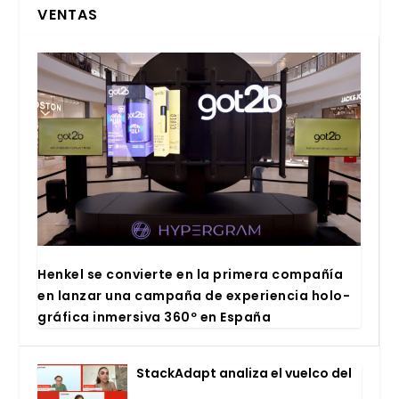
VENTAS
Hen­kel se con­vier­te en la pri­me­ra com­pa­ñía
en lan­zar una cam­pa­ña de expe­rien­cia holo­
grá­fi­ca inmer­si­va 360º en Espa­ña
Stac­kA­dapt ana­li­za el vuel­co del