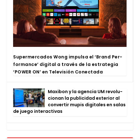
Super­mer­ca­dos Wong impul­sa el ‘Brand Per­
for­man­ce’ digi­tal a tra­vés de la estra­te­gia
‘POWER ON’ en Tele­vi­sión Conec­ta­da
Maxi­bon y la agen­cia UM revo­lu­
cio­nan la publi­ci­dad exte­rior al
con­ver­tir mupis digi­ta­les en salas
de jue­go inter­ac­ti­vas