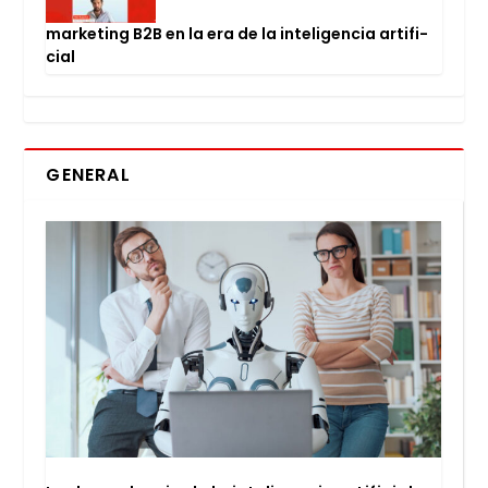
mar­ke­ting B2B en la era de la inte­li­gen­cia arti­fi­
cial
GENERAL