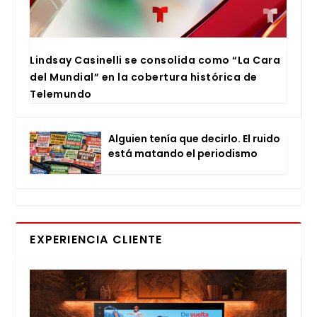
Lind­say Casi­ne­lli se con­so­li­da como “La Cara
del Mun­dial” en la cober­tu­ra his­tó­ri­ca de
Tele­mun­do
Alguien tenía que decir­lo. El rui­do
está matan­do el perio­dis­mo
EXPERIENCIA CLIENTE