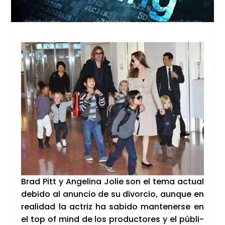
Brad Pitt y Ange­li­na Jolie son el tema actual
debi­do al anun­cio de su divor­cio, aun­que en
reali­dad la actriz ha sabi­do man­te­ner­se en
el top of mind de los pro­duc­to­res y el públi­