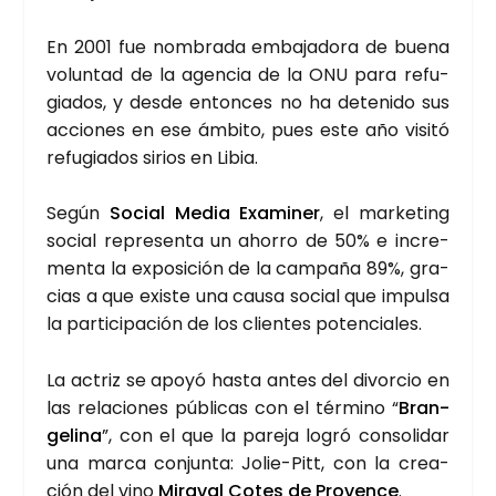
En 2001 fue nom­bra­da emba­ja­do­ra de bue­na
volun­tad de la agen­cia de la ONU para refu­
gia­dos, y des­de enton­ces no ha dete­ni­do sus
accio­nes en ese ámbi­to, pues este año visi­tó
refu­gia­dos sirios en Libia.
Según
Social Media Exa­mi­ner
, el mar­ke­ting
social repre­sen­ta un aho­rro de 50% e incre­
men­ta la expo­si­ción de la cam­pa­ña 89%, gra­
cias a que exis­te una cau­sa social que impul­sa
la par­ti­ci­pa­ción de los clien­tes poten­cia­les.
La actriz se apo­yó has­ta antes del divor­cio en
las rela­cio­nes públi­cas con el tér­mino “
Bran­
ge­li­na
”, con el que la pare­ja logró con­so­li­dar
una mar­ca con­jun­ta: Jolie-Pitt, con la crea­
ción del vino
Mira­val Cotes de Pro­ven­ce
.