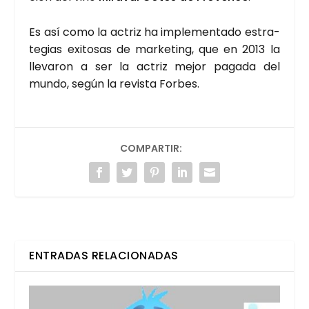
Es así como la actriz ha imple­men­ta­do estra­
te­gias exi­to­sas de mar­ke­ting, que en 2013 la
lle­va­ron a ser la actriz mejor paga­da del
mun­do, según la revis­ta For­bes.
COMPARTIR:
ENTRADAS RELACIONADAS