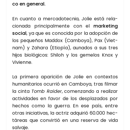
co en gene­ral.
En cuan­to a mer­ca­do­tec­nia, Jolie está rela­
cio­na­da prin­ci­pal­men­te con el
mar­ke­ting
social
, ya que es cono­ci­da por la adop­ción de
los peque­ños Mad­dox (Cam­bo­ya), Pax (Viet­
nam) y Zaha­ra (Etio­pía), auna­dos a sus tres
hijos bio­ló­gi­cos: Shi­loh y los geme­los Knox y
Vivien­ne.
La pri­me­ra apa­ri­ción de Jolie en con­tex­tos
huma­ni­ta­rios ocu­rrió en Cam­bo­ya, tras fil­mar
la cin­ta
Tomb Rai­der
, comen­zan­do a rea­li­zar
acti­vi­da­des en favor de los des­pla­za­dos por
hechos como la gue­rra. En ese país, entre
otras ini­cia­ti­vas, la actriz adqui­rió 60.000 hec­
tá­reas que con­vir­tió en una reser­va de vida
sal­va­je.