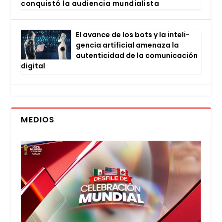
con­quis­tó la audien­cia mun­dia­lis­ta
El avan­ce de los bots y la inte­li­
gen­cia arti­fi­cial ame­na­za la
auten­ti­ci­dad de la comu­ni­ca­ción
digi­tal
MEDIOS