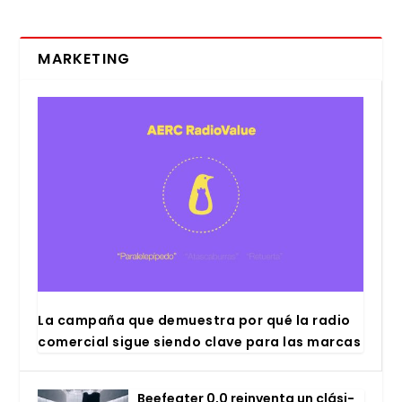
MARKETING
La cam­pa­ña que demues­tra por qué la radio
comer­cial sigue sien­do cla­ve para las mar­cas
Bee­fea­ter 0,0 rein­ven­ta un clá­si­