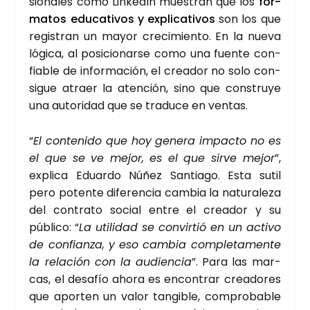
sio­na­les como Lin­ke­dIn mues­tran que los
for­
ma­tos edu­ca­ti­vos y expli­ca­ti­vos
son los que
regis­tran un mayor cre­ci­mien­to. En la nue­va
lógi­ca, al posi­cio­nar­se como una fuen­te con­
fia­ble de infor­ma­ción, el crea­dor no solo con­
si­gue atraer la aten­ción, sino que cons­tru­ye
una auto­ri­dad que se tra­du­ce en ven­tas.
“
El con­te­ni­do que hoy gene­ra impac­to no es
el que se ve mejor, es el que sir­ve mejor
”,
expli­ca Eduar­do Núñez San­tia­go. Esta sutil
pero poten­te dife­ren­cia cam­bia la natu­ra­le­za
del con­tra­to social entre el crea­dor y su
públi­co: “
La uti­li­dad se con­vir­tió en un acti­vo
de con­fian­za, y eso cam­bia com­ple­ta­men­te
la rela­ción con la audien­cia
”. Para las mar­
cas, el desa­fío aho­ra es encon­trar crea­do­res
que apor­ten un valor tan­gi­ble, com­pro­ba­ble