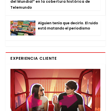
del Mun­dial” en la cober­tu­ra his­tó­ri­ca de
Tele­mun­do
Alguien tenía que decir­lo. El rui­do
está matan­do el perio­dis­mo
EXPERIENCIA CLIENTE