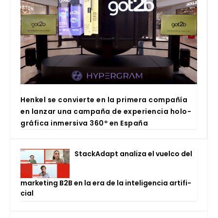
Hen­kel se con­vier­te en la pri­me­ra com­pa­ñía
en lan­zar una cam­pa­ña de expe­rien­cia holo­
grá­fi­ca inmer­si­va 360º en Espa­ña
Stac­kA­dapt ana­li­za el vuel­co del
mar­ke­ting B2B en la era de la inte­li­gen­cia arti­fi­
cial