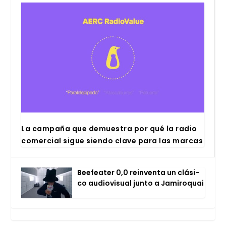
La cam­pa­ña que demues­tra por qué la radio
comer­cial sigue sien­do cla­ve para las mar­cas
Bee­fea­ter 0,0 rein­ven­ta un clá­si­
co audio­vi­sual jun­to a Jami­ro­quai