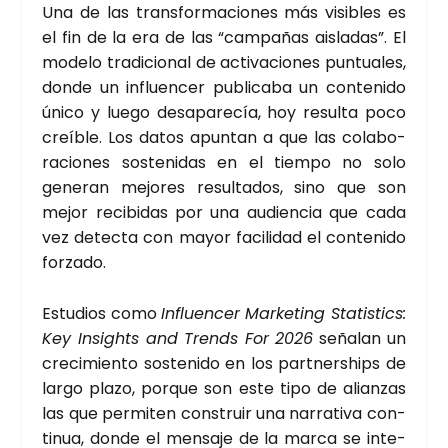
Una de las trans­for­ma­cio­nes más visi­bles es
el fin de la era de las “cam­pa­ñas ais­la­das”. El
mode­lo tra­di­cio­nal de acti­va­cio­nes pun­tua­les,
don­de un influen­cer publi­ca­ba un con­te­ni­do
úni­co y lue­go des­apa­re­cía, hoy resul­ta poco
creí­ble. Los datos apun­tan a que las cola­bo­
ra­cio­nes sos­te­ni­das en el tiem­po no solo
gene­ran mejo­res resul­ta­dos, sino que son
mejor reci­bi­das por una audien­cia que cada
vez detec­ta con mayor faci­li­dad el con­te­ni­do
for­za­do.
Estu­dios como
Influen­cer Mar­ke­ting Sta­tis­tics:
Key Insights and Trends For 2026
seña­lan un
cre­ci­mien­to sos­te­ni­do en los part­nerships de
lar­go pla­zo, por­que son este tipo de alian­zas
las que per­mi­ten cons­truir una narra­ti­va con­
ti­nua, don­de el men­sa­je de la mar­ca se inte­