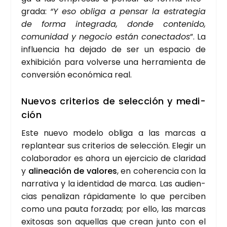
gra­da:
“Y eso obli­ga a pen­sar la estra­te­gia
de for­ma inte­gra­da, don­de con­te­ni­do,
comu­ni­dad y nego­cio están conec­ta­dos
”. La
influen­cia ha deja­do de ser un espa­cio de
exhi­bi­ción para vol­ver­se una herra­mien­ta de
con­ver­sión eco­nó­mi­ca real.
Nue­vos cri­te­rios de selec­ción y medi­
ción
Este nue­vo mode­lo obli­ga a las mar­cas a
replan­tear sus cri­te­rios de selec­ción. Ele­gir un
cola­bo­ra­dor es aho­ra un ejer­ci­cio de cla­ri­dad
y
ali­nea­ción de valo­res
, en cohe­ren­cia con la
narra­ti­va y la iden­ti­dad de mar­ca. Las audien­
cias pena­li­zan rápi­da­men­te lo que per­ci­ben
como una pau­ta for­za­da; por ello, las mar­cas
exi­to­sas son aque­llas que crean jun­to con el