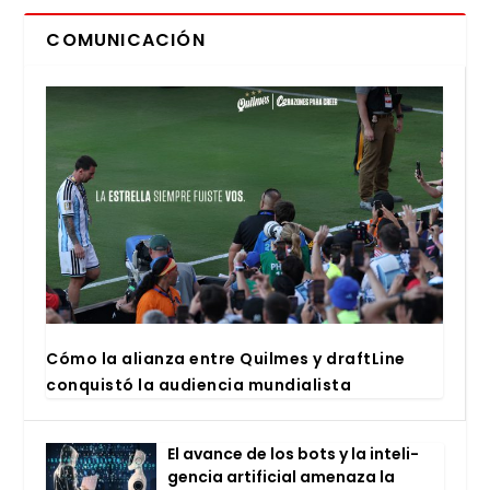
COMUNICACIÓN
Cómo la alian­za entre Quil­mes y draftLi­ne
con­quis­tó la audien­cia mun­dia­lis­ta
El avan­ce de los bots y la inte­li­
gen­cia arti­fi­cial ame­na­za la