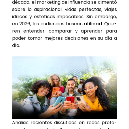
déca­da, el mar­ke­ting de influen­cia se cimen­tó
sobre lo aspi­ra­cio­nal: vidas per­fec­tas, via­jes
idí­li­cos y esté­ti­cas impe­ca­bles. Sin embar­go,
en 2026, las audien­cias bus­can
uti­li­dad
. Quie­
ren enten­der, com­pa­rar y apren­der para
poder tomar mejo­res deci­sio­nes en su día a
día.
Aná­li­sis recien­tes dis­cu­ti­dos en redes pro­fe­