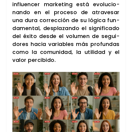
influen­cer mar­ke­ting está evo­lu­cio­
nan­do en el pro­ce­so de atra­ve­sar
una dura correc­ción de su lógi­ca fun­
da­men­tal, des­pla­zan­do el sig­ni­fi­ca­do
del éxi­to des­de el volu­men de segui­
do­res hacia varia­bles más pro­fun­das
como la comu­ni­dad, la uti­li­dad y el
valor per­ci­bi­do.