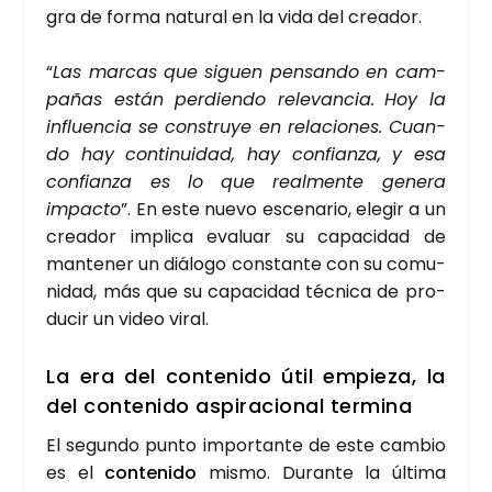
gra de for­ma natu­ral en la vida del crea­dor.
“
Las mar­cas que siguen pen­san­do en cam­
pa­ñas están per­dien­do rele­van­cia.
Hoy la
influen­cia se cons­tru­ye en rela­cio­nes. Cuan­
do hay con­ti­nui­dad, hay con­fian­za, y esa
con­fian­za es lo que real­men­te gene­ra
impac­to
”. En este nue­vo esce­na­rio, ele­gir a un
crea­dor impli­ca eva­luar su capa­ci­dad de
man­te­ner un diá­lo­go cons­tan­te con su comu­
ni­dad, más que su capa­ci­dad téc­ni­ca de pro­
du­cir un video viral.
La era del con­te­ni­do útil empie­za, la
del con­te­ni­do aspi­ra­cio­nal ter­mi­na
El segun­do pun­to impor­tan­te de este cam­bio
es el
con­te­ni­do
mis­mo. Duran­te la últi­ma