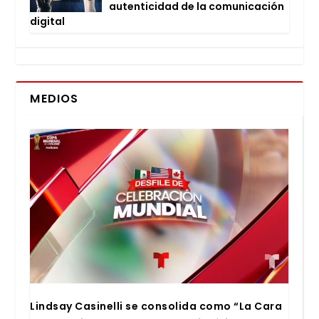
auten­ti­ci­dad de la comu­ni­ca­ción
digi­tal
MEDIOS
Lind­say Casi­ne­lli se con­so­li­da como “La Cara