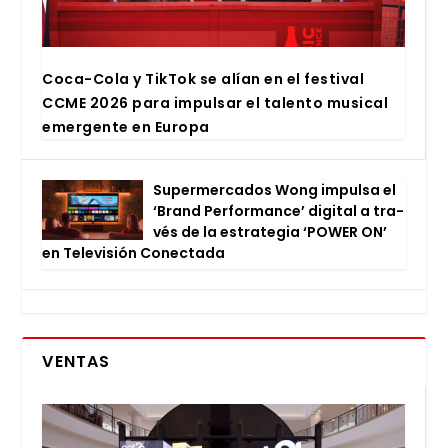
Coca-Cola y Tik­Tok se alían en el fes­ti­val
CCME 2026 para impul­sar el talen­to musi­cal
emer­gen­te en Euro­pa
Super­mer­ca­dos Wong impul­sa el
‘Brand Per­for­man­ce’ digi­tal a tra­
vés de la estra­te­gia ‘POWER ON’
en Tele­vi­sión Conec­ta­da
VENTAS