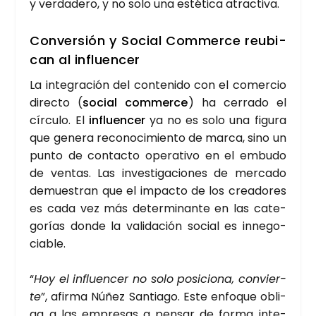
y ver­da­de­ro, y no solo una esté­ti­ca atrac­ti­va.
Con­ver­sión y Social Com­mer­ce reubi­
can al influen­cer
La inte­gra­ción del con­te­ni­do con el comer­cio
direc­to (
social com­mer­ce
) ha cerra­do el
círcu­lo. El
influen­cer
ya no es solo una figu­ra
que gene­ra reco­no­ci­mien­to de mar­ca, sino un
pun­to de con­tac­to ope­ra­ti­vo en el embu­do
de ven­tas. Las inves­ti­ga­cio­nes de mer­ca­do
demues­tran que el impac­to de los crea­do­res
es cada vez más deter­mi­nan­te en las cate­
go­rías don­de la vali­da­ción social es inne­go­
cia­ble.
“
Hoy el influen­cer no solo posi­cio­na, con­vier­
te
”, afir­ma Núñez San­tia­go. Este enfo­que obli­
ga a las empre­sas a pen­sar de for­ma inte­