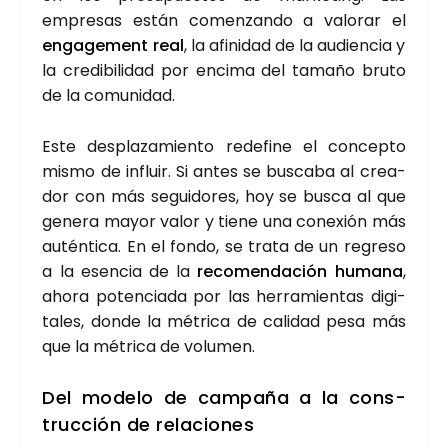
empre­sas están comen­zan­do a valo­rar el
enga­ge­ment real
, la afi­ni­dad de la audien­cia y
la cre­di­bi­li­dad por enci­ma del tama­ño bru­to
de la comu­ni­dad.
Este des­pla­za­mien­to rede­fi­ne el con­cep­to
mis­mo de influir. Si antes se bus­ca­ba al crea­
dor con más segui­do­res, hoy se bus­ca al que
gene­ra mayor valor y tie­ne una cone­xión más
autén­ti­ca. En el fon­do, se tra­ta de un regre­so
a la esen­cia de la
reco­men­da­ción huma­na
,
aho­ra poten­cia­da por las herra­mien­tas digi­
ta­les, don­de la métri­ca de cali­dad pesa más
que la métri­ca de volu­men.
Del mode­lo de cam­pa­ña a la cons­
truc­ción de rela­cio­nes