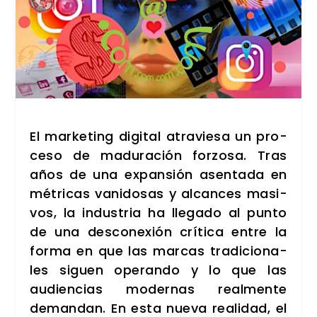
El mar­ke­ting digi­tal atra­vie­sa un pro­
ce­so de madu­ra­ción for­zo­sa. Tras
años de una expan­sión asen­ta­da en
métri­cas vani­do­sas y alcan­ces masi­
vos, la indus­tria ha lle­ga­do al pun­to
de una des­co­ne­xión crí­ti­ca entre la
for­ma en que las mar­cas tra­di­cio­na­
les siguen ope­ran­do y lo que las
audien­cias moder­nas real­men­te
deman­dan. En esta nue­va reali­dad, el