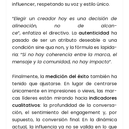
influen­cer, res­pe­tan­do su voz y esti­lo úni­co.
“
Ele­gir un crea­dor hoy es una deci­sión de
ali­nea­ción, no de alcan­
ce
”, enfa­ti­za el direc­ti­vo. La
auten­ti­ci­dad
ha
pasa­do de ser un atri­bu­to desea­ble a una
con­di­ción sine qua non, y la fór­mu­la es lapi­da­
ria: “
Si no hay cohe­ren­cia entre la mar­ca, el
men­sa­je y la comu­ni­dad, no hay impac­to
”.
Final­men­te, la
medi­ción del éxi­to
tam­bién ha
teni­do que ajus­tar­se. En lugar de cen­trar­se
úni­ca­men­te en impre­sio­nes o views, las mar­
cas líde­res están miran­do hacia
indi­ca­do­res
cua­li­ta­ti­vos
: la pro­fun­di­dad de la con­ver­sa­
ción, el sen­ti­mien­to del enga­ge­ment y, por
supues­to, la con­ver­sión final. En la diná­mi­ca
actual, la influen­cia ya no se vali­da en lo que