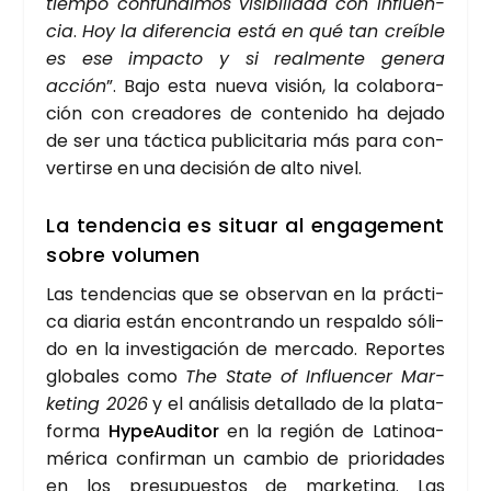
tiem­po con­fun­di­mos visi­bi­li­dad con influen­
cia
.
Hoy la dife­ren­cia está en qué tan creí­ble
es ese impac­to y si real­men­te gene­ra
acción
”. Bajo esta nue­va visión, la cola­bo­ra­
ción con crea­do­res de con­te­ni­do ha deja­do
de ser una tác­ti­ca publi­ci­ta­ria más para con­
ver­tir­se en una deci­sión de alto nivel.
La ten­den­cia es situar al enga­ge­ment
sobre volu­men
Las ten­den­cias que se obser­van en la prác­ti­
ca dia­ria están encon­tran­do un res­pal­do sóli­
do en la inves­ti­ga­ción de mer­ca­do. Repor­tes
glo­ba­les como
The Sta­te of Influen­cer Mar­
ke­ting 2026
y el aná­li­sis deta­lla­do de la pla­ta­
for­ma
HypeAu­di­tor
en la región de Lati­noa­
mé­ri­ca con­fir­man un cam­bio de prio­ri­da­des
en los pre­su­pues­tos de mar­ke­ting. Las