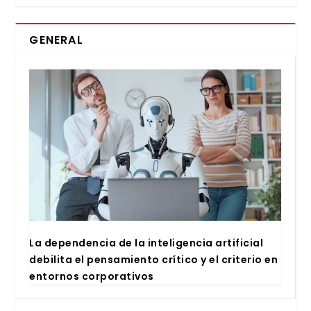
GENERAL
La depen­den­cia de la inte­li­gen­cia arti­fi­cial
debi­li­ta el pen­sa­mien­to crí­ti­co y el cri­te­rio en
entor­nos cor­po­ra­ti­vos