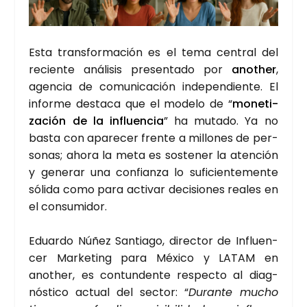
Esta trans­for­ma­ción es el tema cen­tral del
recien­te aná­li­sis pre­sen­ta­do por
another
,
agen­cia de comu­ni­ca­ción inde­pen­dien­te. El
infor­me des­ta­ca que el mode­lo de “
mone­ti­
za­ción de la influen­cia
” ha muta­do. Ya no
bas­ta con apa­re­cer fren­te a millo­nes de per­
so­nas; aho­ra la meta es sos­te­ner la aten­ción
y gene­rar una con­fian­za lo sufi­cien­te­men­te
sóli­da como para acti­var deci­sio­nes reales en
el con­su­mi­dor.
Eduar­do Núñez San­tia­go, direc­tor de Influen­
cer Mar­ke­ting para Méxi­co y LATAM en
another, es con­tun­den­te res­pec­to al diag­
nós­ti­co actual del sec­tor: “
Duran­te mucho