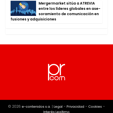
Mer­ger­mar­ket sitúa a ATRE­VIA
entre los líde­res glo­ba­les en ase­
so­ra­mien­to de comu­ni­ca­ción en
fusio­nes y adqui­si­cio­nes
© 2026
|
-
-
-
e-contenidos s.a.
Legal
Privacidad
Cookies
Interés Legítimo