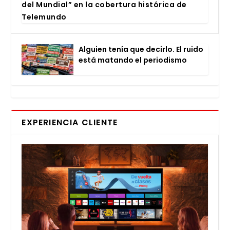
del Mun­dial” en la cober­tu­ra his­tó­ri­ca de
Tele­mun­do
Alguien tenía que decir­lo. El rui­do
está matan­do el perio­dis­mo
EXPERIENCIA CLIENTE