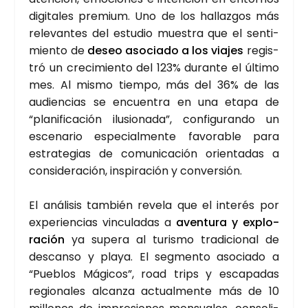
digi­ta­les pre­mium. Uno de los hallaz­gos más
rele­van­tes del estu­dio mues­tra que el sen­ti­
mien­to de
deseo aso­cia­do a los via­jes
regis­
tró un cre­ci­mien­to del 123% duran­te el últi­mo
mes. Al mis­mo tiem­po, más del 36% de las
audien­cias se encuen­tra en una eta­pa de
“pla­ni­fi­ca­ción ilu­sio­na­da”, con­fi­gu­ran­do un
esce­na­rio espe­cial­men­te favo­ra­ble para
estra­te­gias de comu­ni­ca­ción orien­ta­das a
con­si­de­ra­ción, ins­pi­ra­ción y con­ver­sión.
El aná­li­sis tam­bién reve­la que el inte­rés por
expe­rien­cias vin­cu­la­das a
aven­tu­ra y explo­
ra­ción
ya supera al turis­mo tra­di­cio­nal de
des­can­so y pla­ya. El seg­men­to aso­cia­do a
“Pue­blos Mági­cos”, road trips y esca­pa­das
regio­na­les alcan­za actual­men­te más de 10