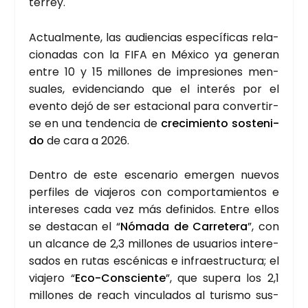
te­rrey.
Actual­men­te, las audien­cias espe­cí­fi­cas rela­
cio­na­das con la FIFA en Méxi­co ya gene­ran
entre 10 y 15 millo­nes de impre­sio­nes men­
sua­les, evi­den­cian­do que el inte­rés por el
even­to dejó de ser esta­cio­nal para con­ver­tir­
se en una ten­den­cia de
cre­ci­mien­to sos­te­ni­
do
de cara a 2026.
Den­tro de este esce­na­rio emer­gen nue­vos
per­fi­les de via­je­ros con com­por­ta­mien­tos e
intere­ses cada vez más defi­ni­dos. Entre ellos
se des­ta­can el “
Nóma­da de Carre­te­ra
”, con
un alcan­ce de 2,3 millo­nes de usua­rios intere­
sa­dos en rutas escé­ni­cas e infra­es­truc­tu­ra; el
via­je­ro “
Eco-Cons­cien­te
”, que supera los 2,1
millo­nes de reach vin­cu­la­dos al turis­mo sus­