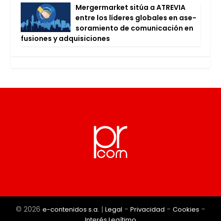
Mer­ger­mar­ket sitúa a ATRE­VIA
entre los líde­res glo­ba­les en ase­
so­ra­mien­to de comu­ni­ca­ción en
fusio­nes y adqui­si­cio­nes
© 2026
|
-
-
-
e-contenidos s.a.
Legal
Privacidad
Cookies
Interés Legítimo