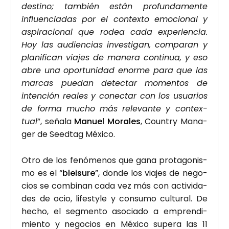
des­tino; tam­bién están pro­fun­da­men­te
influen­cia­das por el con­tex­to emo­cio­nal y
aspi­ra­cio­nal que rodea cada expe­rien­cia.
Hoy las audien­cias inves­ti­gan, com­pa­ran y
pla­ni­fi­can via­jes de mane­ra con­ti­nua, y eso
abre una opor­tu­ni­dad enor­me para que las
mar­cas pue­dan detec­tar momen­tos de
inten­ción reales y conec­tar con los usua­rios
de for­ma mucho más rele­van­te y con­tex­
tual
”, seña­la
Manuel Mora­les
, Country Mana­
ger de Seed­tag Méxi­co.
Otro de los fenó­me­nos que gana pro­ta­go­nis­
mo es el “
blei­su­re
”, don­de los via­jes de nego­
cios se com­bi­nan cada vez más con acti­vi­da­
des de ocio, lifesty­le y con­su­mo cul­tu­ral. De
hecho, el seg­men­to aso­cia­do a empren­di­
mien­to y nego­cios en Méxi­co supera las 11