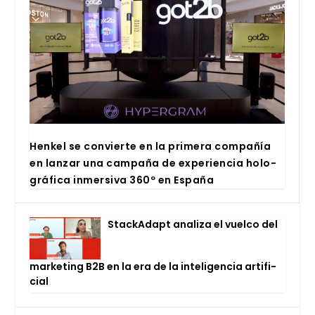
Hen­kel se con­vier­te en la pri­me­ra com­pa­ñía
en lan­zar una cam­pa­ña de expe­rien­cia holo­
grá­fi­ca inmer­si­va 360º en Espa­ña
Stac­kA­dapt ana­li­za el vuel­co del
mar­ke­ting B2B en la era de la inte­li­gen­cia arti­fi­
cial