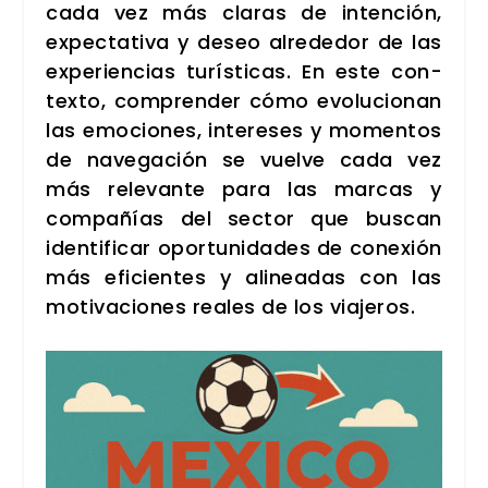
cada vez más cla­ras de inten­ción,
expec­ta­ti­va y deseo alre­de­dor de las
expe­rien­cias turís­ti­cas. En este con­
tex­to, com­pren­der cómo evo­lu­cio­nan
las emo­cio­nes, intere­ses y momen­tos
de nave­ga­ción se vuel­ve cada vez
más rele­van­te para las mar­cas y
com­pa­ñías del sec­tor que bus­can
iden­ti­fi­car opor­tu­ni­da­des de cone­xión
más efi­cien­tes y ali­nea­das con las
moti­va­cio­nes reales de los via­je­ros.