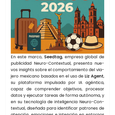
En este mar­co,
Seed­tag
, empre­sa glo­bal de
publi­ci­dad Neu­ro-Con­tex­tual, pre­sen­ta nue­
vos insights sobre el com­por­ta­mien­to del via­
je­ro mexi­cano basa­dos en el uso de
Liz Agent
,
su pla­ta­for­ma impul­sa­da por IA agén­ti­ca,
capaz de com­pren­der obje­ti­vos, pro­ce­sar
datos y eje­cu­tar tareas de for­ma autó­no­ma, y
en su tec­no­lo­gía de inte­li­gen­cia Neu­ro-Con­
tex­tual, dise­ña­da para iden­ti­fi­car patro­nes de
aten­ción, emo­cio­nes e inten­ción en entor­nos