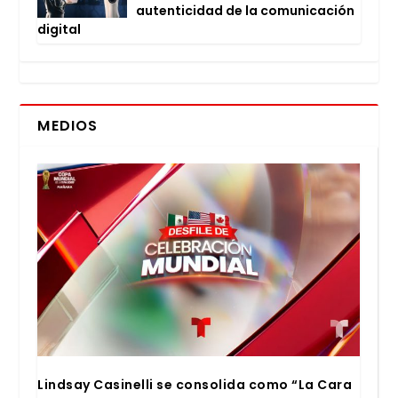
auten­ti­ci­dad de la comu­ni­ca­ción
digi­tal
MEDIOS
Lind­say Casi­ne­lli se con­so­li­da como “La Cara