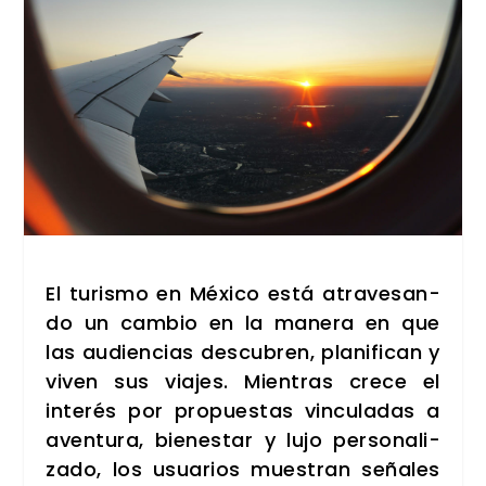
El turis­mo en Méxi­co está atra­ve­san­
do un cam­bio en la mane­ra en que
las audien­cias des­cu­bren, pla­ni­fi­can y
viven sus via­jes. Mien­tras cre­ce el
inte­rés por pro­pues­tas vin­cu­la­das a
aven­tu­ra, bien­es­tar y lujo per­so­na­li­
za­do, los usua­rios mues­tran seña­les