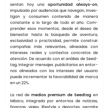
sen­tan hoy una
opor­tu­ni­dad always-on
,
impul­sa­da por audien­cias que nave­gan, inves­
ti­gan y con­su­men con­te­ni­do de mane­ra
cons­tan­te a lo lar­go de todo el año. Com­
pren­der esos momen­tos, des­de el deseo de
bien­es­tar has­ta la bús­que­da de aven­tu­ra,
exclu­si­vi­dad o prac­ti­ci­dad, per­mi­te cons­truir
cam­pa­ñas más rele­van­tes, ali­nea­das con
intere­ses reales y con­tex­tos con­cre­tos de
aten­ción. De acuer­do con el aná­li­sis de Seed­
tag, inte­grar men­sa­jes publi­ci­ta­rios en entor­
nos ali­nea­dos con los intere­ses del usua­rio
pue­de incre­men­tar la favo­ra­bi­li­dad de mar­ca
en un 22%.
La red de
medios pre­mium de Seed­tag
en
Méxi­co, inte­gra­da por entor­nos de noti­cias,
finan­zas, via­jes, lifesty­le y depor­tes, per­mi­te