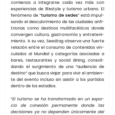
comien­za a inte­grar­se cada vez más con
expe­rien­cias de lifesty­le y turis­mo urbano. El
fenó­meno de “
turis­mo de sedes
” está impul­
san­do el des­cu­bri­mien­to de las ciu­da­des anfi­
trio­nas como des­ti­nos mul­ti­fa­cé­ti­cos don­de
con­ver­gen cul­tu­ra, gas­tro­no­mía y entre­te­ni­
mien­to. A su vez, Seed­tag obser­va una fuer­te
rela­ción entre el con­su­mo de con­te­ni­dos vin­
cu­la­dos al Mun­dial y cate­go­rías aso­cia­das a
bares, res­tau­ran­tes y social dining, con­so­li­
dan­do el sur­gi­mien­to de una “audien­cia de
des­tino” que bus­ca via­jar para vivir el ambien­
te del even­to inclu­so sin asis­tir a los par­ti­dos
den­tro de los esta­dios.
“
El turis­mo se ha trans­for­ma­do en un espa­
cio de cone­xión per­ma­nen­te don­de las
deci­sio­nes ya no depen­den úni­ca­men­te del