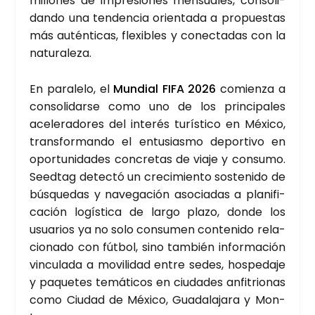
millo­nes de impre­sio­nes men­sua­les, con­so­li­
dan­do una ten­den­cia orien­ta­da a pro­pues­tas
más autén­ti­cas, fle­xi­bles y conec­ta­das con la
natu­ra­le­za.
En para­le­lo, el
Mun­dial FIFA 2026
comien­za a
con­so­li­dar­se como uno de los prin­ci­pa­les
ace­le­ra­do­res del inte­rés turís­ti­co en Méxi­co,
trans­for­man­do el entu­sias­mo depor­ti­vo en
opor­tu­ni­da­des con­cre­tas de via­je y con­su­mo.
Seed­tag detec­tó un cre­ci­mien­to sos­te­ni­do de
bús­que­das y nave­ga­ción aso­cia­das a pla­ni­fi­
ca­ción logís­ti­ca de lar­go pla­zo, don­de los
usua­rios ya no solo con­su­men con­te­ni­do rela­
cio­na­do con fút­bol, sino tam­bién infor­ma­ción
vin­cu­la­da a movi­li­dad entre sedes, hos­pe­da­je
y paque­tes temá­ti­cos en ciu­da­des anfi­trio­nas
como Ciu­dad de Méxi­co, Gua­da­la­ja­ra y Mon­