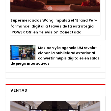
Super­mer­ca­dos Wong impul­sa el ‘Brand Per­
for­man­ce’ digi­tal a tra­vés de la estra­te­gia
‘POWER ON’ en Tele­vi­sión Conec­ta­da
Maxi­bon y la agen­cia UM revo­lu­
cio­nan la publi­ci­dad exte­rior al
con­ver­tir mupis digi­ta­les en salas
de jue­go inter­ac­ti­vas
VENTAS