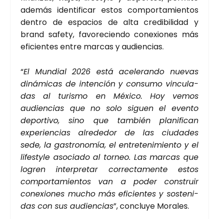
ade­más iden­ti­fi­car estos com­por­ta­mien­tos
den­tro de espa­cios de alta cre­di­bi­li­dad y
brand safety, favo­re­cien­do cone­xio­nes más
efi­cien­tes entre mar­cas y audien­cias.
“
El Mun­dial 2026 está ace­le­ran­do nue­vas
diná­mi­cas de inten­ción y con­su­mo vin­cu­la­
das al turis­mo en Méxi­co. Hoy vemos
audien­cias que no solo siguen el even­to
depor­ti­vo, sino que tam­bién pla­ni­fi­can
expe­rien­cias alre­de­dor de las ciu­da­des
sede, la gas­tro­no­mía, el entre­te­ni­mien­to y el
lifesty­le aso­cia­do al tor­neo. Las mar­cas que
logren inter­pre­tar correc­ta­men­te estos
com­por­ta­mien­tos van a poder cons­truir
cone­xio­nes mucho más efi­cien­tes y sos­te­ni­
das con sus audien­cias
”, con­clu­ye Mora­les.