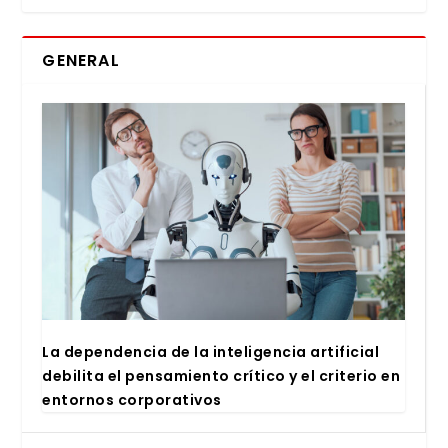
GENERAL
La depen­den­cia de la inte­li­gen­cia arti­fi­cial
debi­li­ta el pen­sa­mien­to crí­ti­co y el cri­te­rio en
entor­nos cor­po­ra­ti­vos