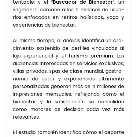
ten­ta­ble; y el “
Bus­ca­dor de Bien­es­tar
”, un
seg­men­to cer­cano a los 2 millo­nes de usua­
rios enfo­ca­dos en reti­ros holís­ti­cos, yoga y
expe­rien­cias de bien­es­tar.
Al mis­mo tiem­po, el aná­li­sis iden­ti­fi­ca un cre­
ci­mien­to sos­te­ni­do de per­fi­les vin­cu­la­dos al
lujo expe­rien­cial y el
turis­mo pre­mium
. Las
audien­cias intere­sa­das en ser­vi­cios exclu­si­vos,
villas pri­va­das, spas de cla­se mun­dial, gas­tro­
no­mía de autor y expe­rien­cias alta­men­te
per­so­na­li­za­das gene­ran más de 4 millo­nes de
impre­sio­nes men­sua­les, refle­jan­do cómo el
bien­es­tar y la sofis­ti­ca­ción se con­so­li­dan
como moto­res de deci­sión cada vez más
rele­van­tes.
El estu­dio tam­bién iden­ti­fi­ca cómo el depor­te