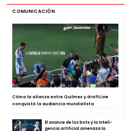
COMUNICACIÓN
Cómo la alian­za entre Quil­mes y draftLi­ne
con­quis­tó la audien­cia mun­dia­lis­ta
El avan­ce de los bots y la inte­li­
gen­cia arti­fi­cial ame­na­za la