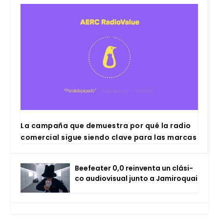
La cam­pa­ña que demues­tra por qué la radio
comer­cial sigue sien­do cla­ve para las mar­cas
Bee­fea­ter 0,0 rein­ven­ta un clá­si­
co audio­vi­sual jun­to a Jami­ro­quai