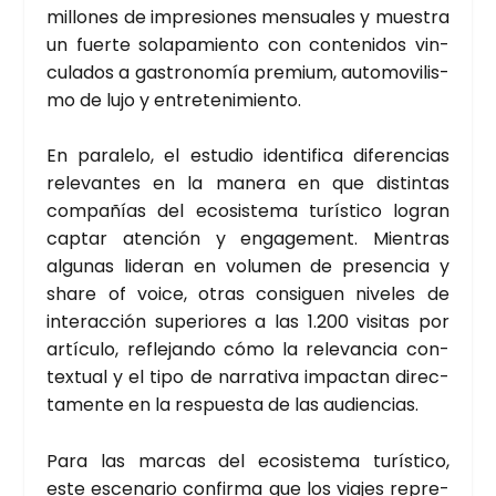
millo­nes de impre­sio­nes men­sua­les y mues­tra
un fuer­te sola­pa­mien­to con con­te­ni­dos vin­
cu­la­dos a gas­tro­no­mía pre­mium, auto­mo­vi­lis­
mo de lujo y entre­te­ni­mien­to.
En para­le­lo, el estu­dio iden­ti­fi­ca dife­ren­cias
rele­van­tes en la mane­ra en que dis­tin­tas
com­pa­ñías del eco­sis­te­ma turís­ti­co logran
cap­tar aten­ción y enga­ge­ment. Mien­tras
algu­nas lide­ran en volu­men de pre­sen­cia y
sha­re of voi­ce, otras con­si­guen nive­les de
inter­ac­ción supe­rio­res a las 1.200 visi­tas por
artícu­lo, refle­jan­do cómo la rele­van­cia con­
tex­tual y el tipo de narra­ti­va impac­tan direc­
ta­men­te en la res­pues­ta de las audien­cias.
Para las mar­cas del eco­sis­te­ma turís­ti­co,
este esce­na­rio con­fir­ma que los via­jes repre­