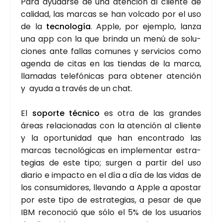
Para ayu­dar­se de una aten­ción al clien­te de
cali­dad, las mar­cas se han vol­ca­do por el uso
de la
tec­no­lo­gía
. Apple, por ejem­plo, lan­za
una app con la que brin­da un menú de solu­
cio­nes ante fallas comu­nes y ser­vi­cios como
agen­da de citas en las tien­das de la mar­ca,
lla­ma­das tele­fó­ni­cas para obte­ner aten­ción
y ayu­da a tra­vés de un chat.
El
sopor­te téc­ni­co
es otra de las gran­des
áreas rela­cio­na­das con la aten­ción al clien­te
y la opor­tu­ni­dad que han encon­tra­do las
mar­cas tec­no­ló­gi­cas en imple­men­tar estra­
te­gias de este tipo; sur­gen a par­tir del uso
dia­rio e impac­to en el día a día de las vidas de
los con­su­mi­do­res, lle­van­do a Apple a apos­tar
por este tipo de estra­te­gias, a pesar de que
IBM reco­no­ció que sólo el 5% de los usua­rios