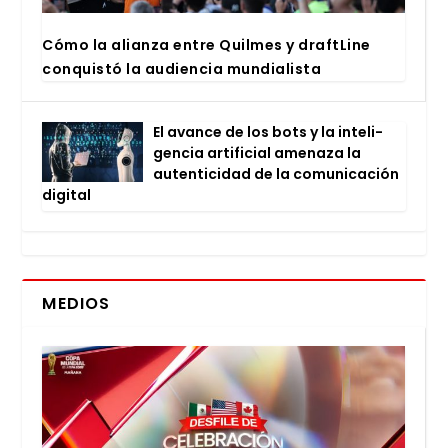
Cómo la alian­za entre Quil­mes y draftLi­ne
con­quis­tó la audien­cia mun­dia­lis­ta
El avan­ce de los bots y la inte­li­
gen­cia arti­fi­cial ame­na­za la
auten­ti­ci­dad de la comu­ni­ca­ción
digi­tal
MEDIOS