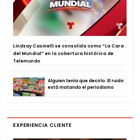
Lind­say Casi­ne­lli se con­so­li­da como “La Cara
del Mun­dial” en la cober­tu­ra his­tó­ri­ca de
Tele­mun­do
Alguien tenía que decir­lo. El rui­do
está matan­do el perio­dis­mo
EXPERIENCIA CLIENTE