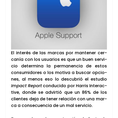
El inte­rés de las mar­cas por man­te­ner cer­
ca­nía con los usua­rios es que un buen ser­vi­
cio deter­mi­na la per­ma­nen­cia de estos
con­su­mi­do­res o los moti­va a bus­car opcio­
nes, al menos eso lo des­cu­brió el estu­dio
Impact Report
con­du­ci­do por Harris Inter­ac­
ti­ve, don­de se advir­tió que un 86% de los
clien­tes deja de tener rela­ción con una mar­
ca a con­se­cuen­cia de un mal ser­vi­cio.