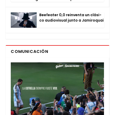
Bee­fea­ter 0,0 rein­ven­ta un clá­si­
co audio­vi­sual jun­to a Jami­ro­quai
COMUNICACIÓN