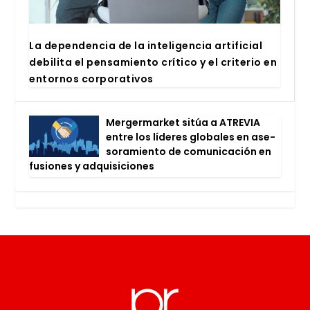
La depen­den­cia de la inte­li­gen­cia arti­fi­cial
debi­li­ta el pen­sa­mien­to crí­ti­co y el cri­te­rio en
entor­nos cor­po­ra­ti­vos
Mer­ger­mar­ket sitúa a ATRE­VIA
entre los líde­res glo­ba­les en ase­
so­ra­mien­to de comu­ni­ca­ción en
fusio­nes y adqui­si­cio­nes