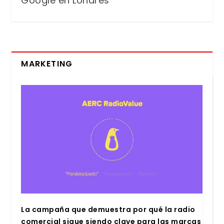
Google en Londres
MARKETING
La cam­pa­ña que demues­tra por qué la radio
comer­cial sigue sien­do cla­ve para las mar­cas