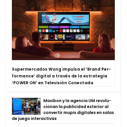
Super­mer­ca­dos Wong impul­sa el ‘Brand Per­
for­man­ce’ digi­tal a tra­vés de la estra­te­gia
‘POWER ON’ en Tele­vi­sión Conec­ta­da
Maxi­bon y la agen­cia UM revo­lu­
cio­nan la publi­ci­dad exte­rior al
con­ver­tir mupis digi­ta­les en salas
de jue­go inter­ac­ti­vas