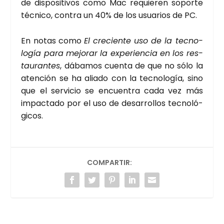
de dis­po­si­ti­vos como Mac requie­ren sopor­te
téc­ni­co, con­tra un 40% de los usua­rios de PC.
En notas como
El cre­cien­te uso de la tec­no­
lo­gía para mejo­rar la expe­rien­cia en los res­
tau­ran­tes
, dába­mos cuen­ta de que no sólo la
aten­ción se ha alia­do con la tec­no­lo­gía, sino
que el ser­vi­cio se encuen­tra cada vez más
impac­ta­do por el uso de desa­rro­llos tec­no­ló­
gi­cos.
COMPARTIR: