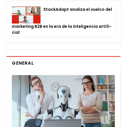
Stac­kA­dapt ana­li­za el vuel­co del
mar­ke­ting B2B en la era de la inte­li­gen­cia arti­fi­
cial
GENERAL