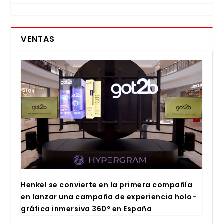
VENTAS
Hen­kel se con­vier­te en la pri­me­ra com­pa­ñía
en lan­zar una cam­pa­ña de expe­rien­cia holo­
grá­fi­ca inmer­si­va 360º en Espa­ña