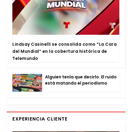
Lind­say Casi­ne­lli se con­so­li­da como “La Cara
del Mun­dial” en la cober­tu­ra his­tó­ri­ca de
Tele­mun­do
Alguien tenía que decir­lo. El rui­do
está matan­do el perio­dis­mo
EXPERIENCIA CLIENTE