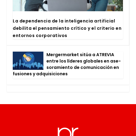
La depen­den­cia de la inte­li­gen­cia arti­fi­cial
debi­li­ta el pen­sa­mien­to crí­ti­co y el cri­te­rio en
entor­nos cor­po­ra­ti­vos
Mer­ger­mar­ket sitúa a ATRE­VIA
entre los líde­res glo­ba­les en ase­
so­ra­mien­to de comu­ni­ca­ción en
fusio­nes y adqui­si­cio­nes