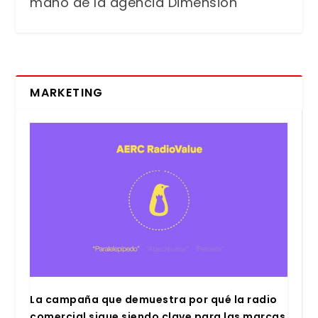
mano de la agencia Dimensión
MARKETING
La cam­pa­ña que demues­tra por qué la radio
comer­cial sigue sien­do cla­ve para las mar­cas