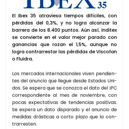
El Ibex 35 atra­vie­sa tiem­pos difí­ci­les, con
pér­di­das del 0,3%, y no logra alcan­zar la
barre­ra de los 8.400 pun­tos. Aún así, Indi­tex
se con­vier­te en el valor mejor para­do con
ganan­cias que rozan el 1,5%, aun­que no
logra con­tra­rres­tar las pér­di­das de Vis­co­fan
o Flui­dra.
Los mer­ca­dos inter­na­cio­na­les viven pen­dien­
tes del anun­cio que lle­gue des­de Esta­dos Uni­
dos. Se espe­ra que se conoz­ca el dato del IPC
corres­pon­dien­te al mes de noviem­bre, con
pocas expec­ta­ti­vas de ten­den­cias posi­ti­vas.
Se espe­ra un dato dis­pa­ra­do y el anun­cio de
medi­das drás­ti­cas a cor­to pla­zo que la con­
tra­rres­ten.