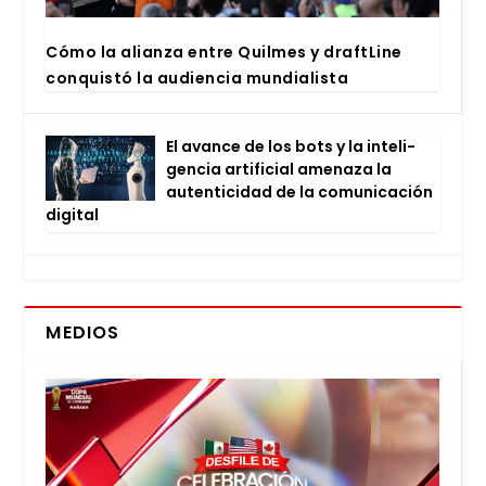
Cómo la alian­za entre Quil­mes y draftLi­ne
con­quis­tó la audien­cia mun­dia­lis­ta
El avan­ce de los bots y la inte­li­
gen­cia arti­fi­cial ame­na­za la
auten­ti­ci­dad de la comu­ni­ca­ción
digi­tal
MEDIOS