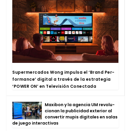
Super­mer­ca­dos Wong impul­sa el ‘Brand Per­
for­man­ce’ digi­tal a tra­vés de la estra­te­gia
‘POWER ON’ en Tele­vi­sión Conec­ta­da
Maxi­bon y la agen­cia UM revo­lu­
cio­nan la publi­ci­dad exte­rior al
con­ver­tir mupis digi­ta­les en salas
de jue­go inter­ac­ti­vas