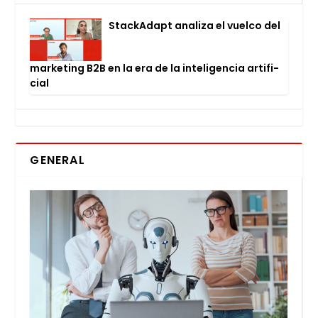
Stac­kA­dapt ana­li­za el vuel­co del
mar­ke­ting B2B en la era de la inte­li­gen­cia arti­fi­
cial
GENERAL