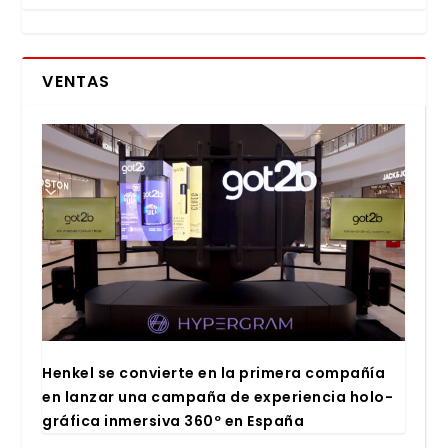
VENTAS
Hen­kel se con­vier­te en la pri­me­ra com­pa­ñía
en lan­zar una cam­pa­ña de expe­rien­cia holo­
grá­fi­ca inmer­si­va 360º en Espa­ña