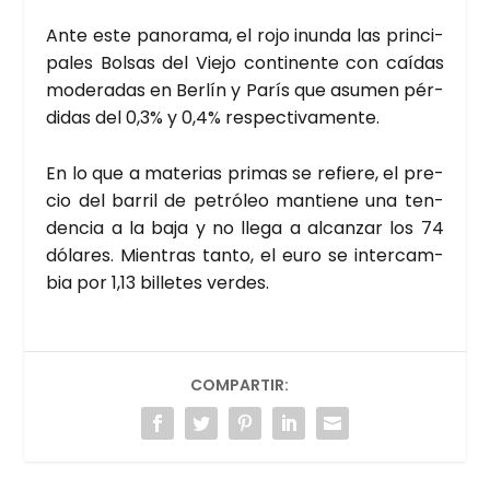
Ante este pano­ra­ma, el rojo inun­da las prin­ci­
pa­les Bol­sas del Vie­jo con­ti­nen­te con caí­das
mode­ra­das en Ber­lín y París que asu­men pér­
di­das del 0,3% y 0,4% res­pec­ti­va­men­te.
En lo que a mate­rias pri­mas se refie­re, el pre­
cio del barril de petró­leo man­tie­ne una ten­
den­cia a la baja y no lle­ga a alcan­zar los 74
dóla­res. Mien­tras tan­to, el euro se inter­cam­
bia por 1,13 bille­tes ver­des.
COMPARTIR: