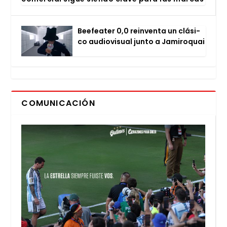
Bee­fea­ter 0,0 rein­ven­ta un clá­si­
co audio­vi­sual jun­to a Jami­ro­quai
COMUNICACIÓN