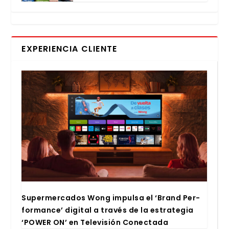
EXPERIENCIA CLIENTE
Super­mer­ca­dos Wong impul­sa el ‘Brand Per­
for­man­ce’ digi­tal a tra­vés de la estra­te­gia
‘POWER ON’ en Tele­vi­sión Conec­ta­da