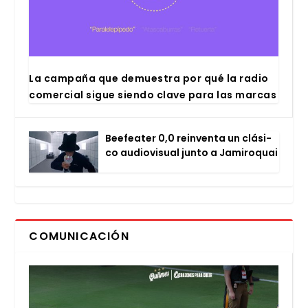
La cam­pa­ña que demues­tra por qué la radio
comer­cial sigue sien­do cla­ve para las mar­cas
Bee­fea­ter 0,0 rein­ven­ta un clá­si­
co audio­vi­sual jun­to a Jami­ro­quai
COMUNICACIÓN