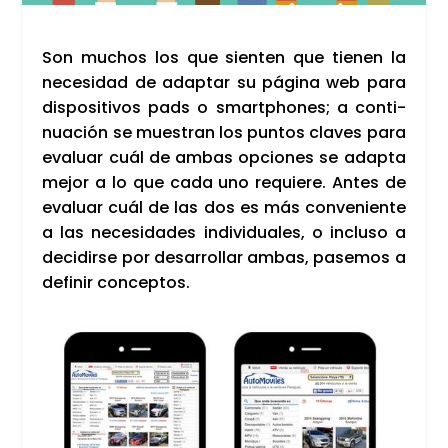
Son muchos los que sien­ten que tie­nen la
nece­si­dad de adap­tar su pági­na web para
dis­po­si­ti­vos pads o smartpho­nes; a con­ti­
nua­ción se mues­tran los pun­tos cla­ves para
eva­luar cuál de ambas opcio­nes se adap­ta
mejor a lo que cada uno requie­re. Antes de
eva­luar cuál de las dos es más con­ve­nien­te
a las nece­si­da­des indi­vi­dua­les, o inclu­so a
deci­dir­se por desa­rro­llar ambas, pase­mos a
defi­nir con­cep­tos.