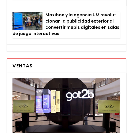
Maxi­bon y la agen­cia UM revo­lu­
cio­nan la publi­ci­dad exte­rior al
con­ver­tir mupis digi­ta­les en salas
de jue­go inter­ac­ti­vas
VENTAS