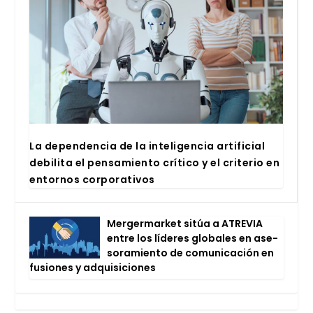
La depen­den­cia de la inte­li­gen­cia arti­fi­cial
debi­li­ta el pen­sa­mien­to crí­ti­co y el cri­te­rio en
entor­nos cor­po­ra­ti­vos
Mer­ger­mar­ket sitúa a ATRE­VIA
entre los líde­res glo­ba­les en ase­
so­ra­mien­to de comu­ni­ca­ción en
fusio­nes y adqui­si­cio­nes