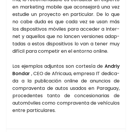
en mar­ke­ting mobi­le que acon­se­ja­rá una vez
estu­die un pro­yec­to en par­ti­cu­lar. De lo que
no cabe duda es que cada vez se usan más
los dis­po­si­ti­vos móvi­les para acce­der a Inter­
net y aque­llos que no lan­cen ver­sio­nes adap­
ta­das a estos dis­po­si­ti­vos lo van a tener muy
difí­cil para com­pe­tir en el entorno onli­ne.
Los ejem­plos adjun­tos son cor­te­sía de
Andriy
Bon­dar
, CEO de Afri­caua, empre­sa IT dedi­ca­
da a la publi­ca­ción onli­ne de anun­cios de
com­pra­ven­ta de autos usa­dos en Para­guay,
pro­ce­den­tes tan­to de con­ce­sio­na­rias de
auto­mó­vi­les como com­pra­ven­ta de vehícu­los
entre par­ti­cu­la­res.