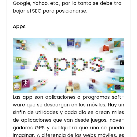
Goo­gle, Yahoo, etc., por lo tan­to se debe tra­
ba­jar el SEO para posi­cio­nar­se.
Apps
Las app son apli­ca­cio­nes o pro­gra­mas soft­
wa­re que se des­car­gan en los móvi­les. Hay un
sin­fín de uti­li­da­des y cada día se crean miles
de apli­ca­cio­nes que van des­de jue­gos, nave­
ga­do­res GPS y cual­quie­ra que uno se pue­da
ima­gi­nar. A dife­ren­cia de las webs móvi­les, es