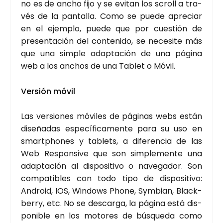
no es de ancho fijo y se evi­tan los scroll a tra­
vés de la pan­ta­lla. Como se pue­de apre­ciar
en el ejem­plo, pue­de que por cues­tión de
pre­sen­ta­ción del con­te­ni­do, se nece­si­te más
que una sim­ple adap­ta­ción de una pági­na
web a los anchos de una Tablet o Móvil.
Ver­sión móvil
Las ver­sio­nes móvi­les de pági­nas webs están
dise­ña­das espe­cí­fi­ca­men­te para su uso en
smartpho­nes y tablets, a dife­ren­cia de las
Web Res­pon­si­ve que son sim­ple­men­te una
adap­ta­ción al dis­po­si­ti­vo o nave­ga­dor. Son
com­pa­ti­bles con todo tipo de dis­po­si­ti­vo:
Andro­id, IOS, Win­dows Pho­ne, Sym­bian, Black­
berry, etc. No se des­car­ga, la pági­na está dis­
po­ni­ble en los moto­res de bús­que­da como