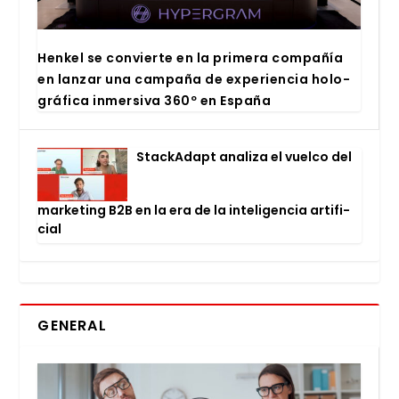
Hen­kel se con­vier­te en la pri­me­ra com­pa­ñía
en lan­zar una cam­pa­ña de expe­rien­cia holo­
grá­fi­ca inmer­si­va 360º en Espa­ña
Stac­kA­dapt ana­li­za el vuel­co del
mar­ke­ting B2B en la era de la inte­li­gen­cia arti­fi­
cial
GENERAL