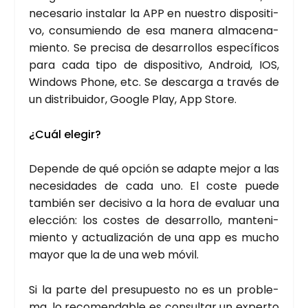
nece­sa­rio ins­ta­lar la APP en nues­tro dis­po­si­ti­
vo, con­su­mien­do de esa mane­ra alma­ce­na­
mien­to. Se pre­ci­sa de desa­rro­llos espe­cí­fi­cos
para cada tipo de dis­po­si­ti­vo, Andro­id, IOS,
Win­dows Pho­ne, etc. Se des­car­ga a tra­vés de
un dis­tri­bui­dor, Goo­gle Play, App Sto­re.
¿Cuál ele­gir?
Depen­de de qué opción se adap­te mejor a las
nece­si­da­des de cada uno. El cos­te pue­de
tam­bién ser deci­si­vo a la hora de eva­luar una
elec­ción: los cos­tes de desa­rro­llo, man­te­ni­
mien­to y actua­li­za­ción de una app es mucho
mayor que la de una web móvil.
Si la par­te del pre­su­pues­to no es un pro­ble­
ma, lo reco­men­da­ble es con­sul­tar un exper­to