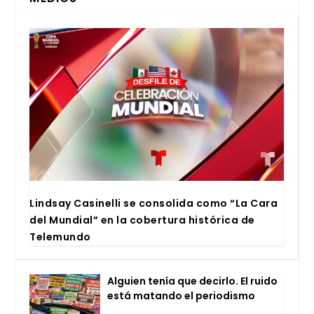
Lind­say Casi­ne­lli se con­so­li­da como “La Cara
del Mun­dial” en la cober­tu­ra his­tó­ri­ca de
Tele­mun­do
Alguien tenía que decir­lo. El rui­do
está matan­do el perio­dis­mo