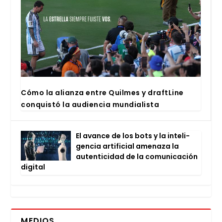
Cómo la alian­za entre Quil­mes y draftLi­ne
con­quis­tó la audien­cia mun­dia­lis­ta
El avan­ce de los bots y la inte­li­
gen­cia arti­fi­cial ame­na­za la
auten­ti­ci­dad de la comu­ni­ca­ción
digi­tal
MEDIOS