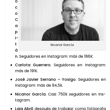
o
c
o
C
a
p
i­
t
Nica­nor Gar­cía
á
n
. Segui­do­res en Ins­ta­gram: más de 186K.
Car­lo­ta Gue­rre­ro
. Segui­do­res en Ins­ta­gram:
más de 191K.
José Javier Serrano – Yosi­go
. Segui­do­res en
Ins­ta­gram: más de 94,5k.
Nica­nor Gar­cía
. Casi 750k segui­do­res en Ins­
ta­gram.
Laia Abril
: des­pués de tra­ba­jar como fotó­gra­fa