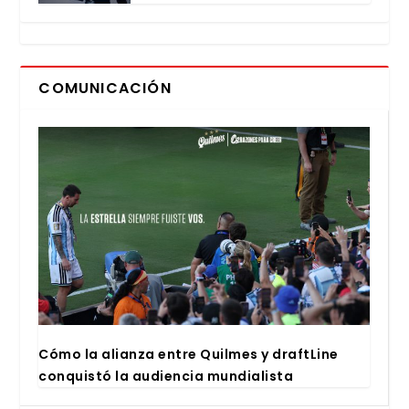
COMUNICACIÓN
Cómo la alian­za entre Quil­mes y draftLi­ne
con­quis­tó la audien­cia mun­dia­lis­ta