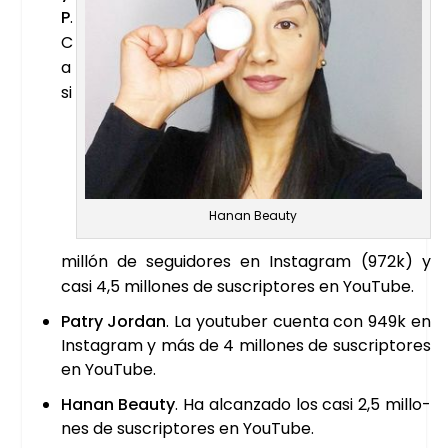
P
.
C
a
si
Hanan Beauty
millón de segui­do­res en Ins­ta­gram (972k) y
casi 4,5 millo­nes de sus­crip­to­res en You­Tu­be.
Patry Jor­dan
. La you­tu­ber cuen­ta con 949k en
Ins­ta­gram y más de 4 millo­nes de sus­crip­to­res
en You­Tu­be.
Hanan Beauty
. Ha alcan­za­do los casi 2,5 millo­
nes de sus­crip­to­res en You­Tu­be.