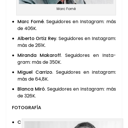
Marc For­né
Marc For­né
. Segui­do­res en Ins­ta­gram: más
de 406K.
Alber­to Ortiz Rey
. Segui­do­res en Ins­ta­gram:
más de 261K.
Miran­da Maka­roff
. Segui­do­res en Ins­ta­
gram: más de 350K.
Miguel Carri­zo
. Segui­do­res en ins­ta­gram:
más de 64,8K.
Blan­ca Miró
. Segui­do­res en Ins­ta­gram: más
de 326K.
FOTO­GRA­FÍA
C