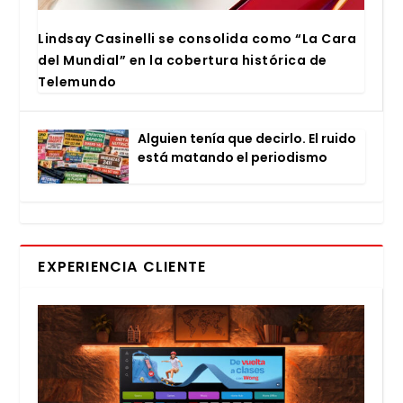
Lind­say Casi­ne­lli se con­so­li­da como “La Cara
del Mun­dial” en la cober­tu­ra his­tó­ri­ca de
Tele­mun­do
Alguien tenía que decir­lo. El rui­do
está matan­do el perio­dis­mo
EXPERIENCIA CLIENTE