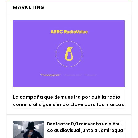
MARKETING
La cam­pa­ña que demues­tra por qué la radio
comer­cial sigue sien­do cla­ve para las mar­cas
Bee­fea­ter 0,0 rein­ven­ta un clá­si­
co audio­vi­sual jun­to a Jami­ro­quai