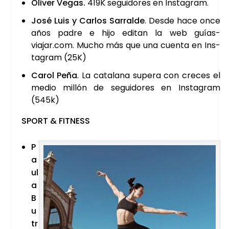
Oli­ver Vegas.
419K segui­do­res en Ins­ta­gram.
José Luis y Car­los Sarral­de
. Des­de hace once
años padre e hijo edi­tan la web guías-
viajar.com. Mucho más que una cuen­ta en Ins­
ta­gram (25K)
Carol Peña
. La cata­la­na supera con cre­ces el
medio millón de segui­do­res en Ins­ta­gram
(545k)
SPORT & FIT­NESS
P
a
u­l
a
B
u
tr