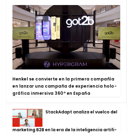
Hen­kel se con­vier­te en la pri­me­ra com­pa­ñía
en lan­zar una cam­pa­ña de expe­rien­cia holo­
grá­fi­ca inmer­si­va 360º en Espa­ña
Stac­kA­dapt ana­li­za el vuel­co del
mar­ke­ting B2B en la era de la inte­li­gen­cia arti­fi­