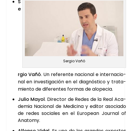
S
e
Ser­gio Vañó
r­gio Vañó
. Un refe­ren­te nacio­nal e inter­na­cio­
nal en inves­ti­ga­ción en el diag­nós­ti­co y tra­ta­
mien­to de dife­ren­tes for­mas de alo­pe­cia.
Julio Mayol
. Direc­tor de Redes de la Real Aca­
de­mia Nacio­nal de Medi­ci­na y edi­tor aso­cia­do
de redes socia­les en el Euro­pean Jour­nal of
Ana­tomy.
Alfon­so Vidal
. Es uno de los gran­des exper­tos