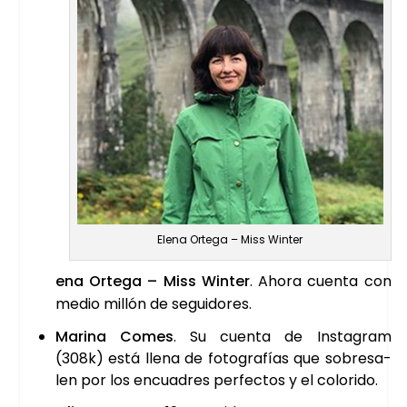
Ele­na Orte­ga – Miss Win­ter
e­na Orte­ga – Miss Win­ter
. Aho­ra cuen­ta con
medio millón de segui­do­res.
Mari­na Comes
. Su cuen­ta de Ins­ta­gram
(308k) está lle­na de foto­gra­fías que sobre­sa­
len por los encua­dres per­fec­tos y el colo­ri­do.