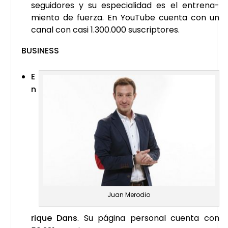
segui­do­res y su espe­cia­li­dad es el entre­na­
mien­to de fuer­za. En You­Tu­be cuen­ta con un
canal con casi 1.300.000 sus­crip­to­res.
BUSI­NESS
E
n
Juan Mero­dio
ri­que Dans
. Su pági­na per­so­nal cuen­ta con