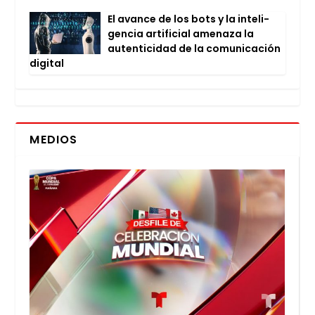
El avan­ce de los bots y la inte­li­
gen­cia arti­fi­cial ame­na­za la
auten­ti­ci­dad de la comu­ni­ca­ción
digi­tal
MEDIOS