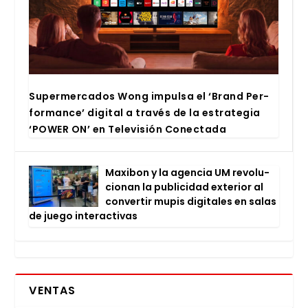
Super­mer­ca­dos Wong impul­sa el ‘Brand Per­
for­man­ce’ digi­tal a tra­vés de la estra­te­gia
‘POWER ON’ en Tele­vi­sión Conec­ta­da
Maxi­bon y la agen­cia UM revo­lu­
cio­nan la publi­ci­dad exte­rior al
con­ver­tir mupis digi­ta­les en salas
de jue­go inter­ac­ti­vas
VENTAS