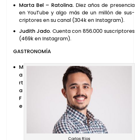
Mar­ta Bel – Rato­li­na.
Diez años de pre­sen­cia
en You­Tu­be y algo más de un millón de sus­
crip­to­res en su canal (304k en Ins­ta­gram).
Judith Jado
. Cuen­ta con 856.000 sus­crip­to­res
(469k en Ins­ta­gram).
GAS­TRO­NO­MÍA
M
a
r­t
a
F
e
Car­los Ríos