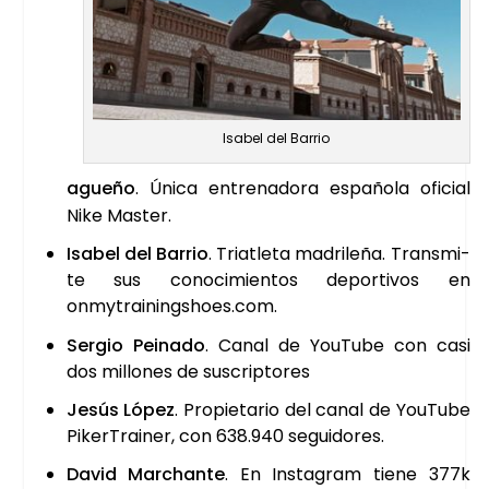
Isa­bel del Barrio
a­gue­ño
. Úni­ca entre­na­do­ra espa­ño­la ofi­cial
Nike Mas­ter.
Isa­bel del Barrio
. Triatle­ta madri­le­ña. Trans­mi­
te sus cono­ci­mien­tos depor­ti­vos en
onmytrainingshoes.com.
Ser­gio Pei­na­do
. Canal de You­Tu­be con casi
dos millo­nes de sus­crip­to­res
Jesús López
. Pro­pie­ta­rio del canal de You­Tu­be
Piker­Trai­ner, con 638.940 segui­do­res.
David Mar­chan­te
. En Ins­ta­gram tie­ne 377k