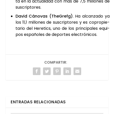
ta en la actua­li­dad con más de 7,5 millo­nes de
sus­crip­to­res.
David Cáno­vas (The­Grefg)
. Ha alcan­za­do ya
los 11,1 millo­nes de sus­crip­to­res y es copro­pie­
ta­rio del Here­tics, uno de los prin­ci­pa­les equi­
pos espa­ño­les de depor­tes elec­tró­ni­cos.
COMPARTIR:
ENTRADAS RELACIONADAS