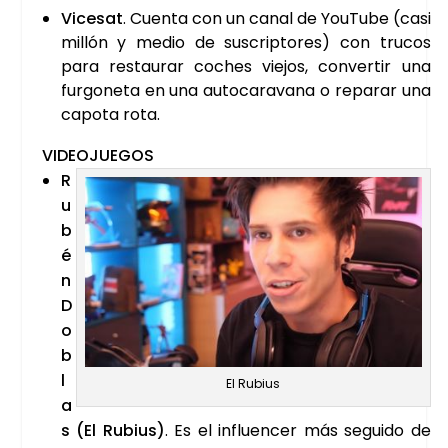
Vice­sat
. Cuen­ta con un canal de You­Tu­be (casi
millón y medio de sus­crip­to­res) con tru­cos
para res­tau­rar coches vie­jos, con­ver­tir una
fur­go­ne­ta en una auto­ca­ra­va­na o repa­rar una
capo­ta rota.
VIDEO­JUE­GOS
R
u
b
é
n
D
o
b
l
El Rubius
a
s (El Rubius)
. Es el influen­cer más segui­do de