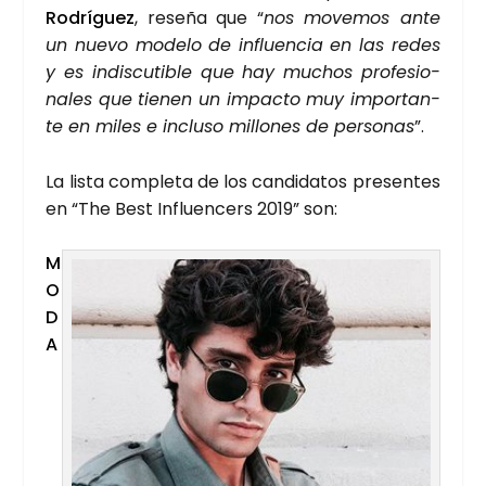
Rodrí­guez
, rese­ña que “
nos move­mos ante
un nue­vo mode­lo de influen­cia en las redes
y es indis­cu­ti­ble que hay muchos pro­fe­sio­
na­les que tie­nen un impac­to muy impor­tan­
te en miles e inclu­so millo­nes de per­so­nas
”.
La lis­ta com­ple­ta de los can­di­da­tos pre­sen­tes
en “The Best Influen­cers 2019” son:
M
O
D
A