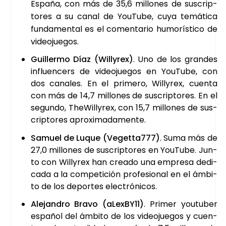
Espa­ña, con más de 35,6 millo­nes de sus­crip­
to­res a su canal de You­Tu­be, cuya temá­ti­ca
fun­da­men­tal es el comen­ta­rio humo­rís­ti­co de
video­jue­gos.
Gui­ller­mo Díaz (Willy­rex)
. Uno de los gran­des
influen­cers de video­jue­gos en You­Tu­be, con
dos cana­les. En el pri­me­ro, Willy­rex, cuen­ta
con más de 14,7 millo­nes de sus­crip­to­res. En el
segun­do, The­Willy­rex, con 15,7 millo­nes de sus­
crip­to­res apro­xi­ma­da­men­te.
Samuel de Luque (Vegetta777)
. Suma más de
27,0 millo­nes de sus­crip­to­res en You­Tu­be. Jun­
to con Willy­rex han crea­do una empre­sa dedi­
ca­da a la com­pe­ti­ción pro­fe­sio­nal en el ámbi­
to de los depor­tes elec­tró­ni­cos.
Ale­jan­dro Bra­vo (aLexBY11)
. Pri­mer you­tu­ber
espa­ñol del ámbi­to de los video­jue­gos y cuen­