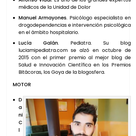
médi­cos de la Uni­dad de Dolor
Manuel Arma­yo­nes
. Psi­có­lo­go espe­cia­lis­ta en
dro­go­de­pen­den­cias e inter­ven­ción psi­co­ló­gi­ca
en el ámbi­to hos­pi­ta­la­rio.
Lucía Galán
. Pedia­tra. Su blog
luciamipediatra.com se alzó en octu­bre de
2015 con el pri­mer pre­mio al mejor blog de
Salud e Inno­va­ción Cien­tí­fi­ca en los Pre­mios
Bitá­co­ras, los Goya de la blo­gos­fe­ra.
MOTOR
D
a
ni
C
l