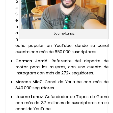
o
s
.
S
e
h
a
Jau­me Lahoz
h
echo popu­lar en You­Tu­be, don­de su canal
cuen­ta con más de 650.000 sus­crip­to­res.
Car­men Jor­dá
. Refe­ren­te del depor­te de
motor para las muje­res, con una cuen­ta de
Ins­ta­gram con más de 272k segui­do­res.
Mar­cos MicZ
. Canal de You­tu­be con más de
840.000 segui­do­res
Jau­me Lahoz
. Cofun­da­dor de Topes de Gama
con más de 2,7 millo­nes de sus­crip­to­res en su
canal de You­Tu­be.