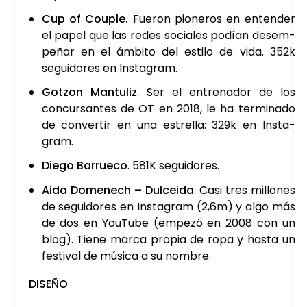
Cup of Couple.
Fue­ron pio­ne­ros en enten­der
el papel que las redes socia­les podían desem­
pe­ñar en el ámbi­to del esti­lo de vida. 352k
segui­do­res en Ins­ta­gram.
Gotzon Man­tu­liz
. Ser el entre­na­dor de los
con­cur­san­tes de OT en 2018, le ha ter­mi­na­do
de con­ver­tir en una estre­lla: 329k en Ins­ta­
gram.
Die­go Barrue­co
. 581K segui­do­res.
Aida Dome­nech – Dul­cei­da
. Casi tres millo­nes
de segui­do­res en Ins­ta­gram (2,6m) y algo más
de dos en You­Tu­be (empe­zó en 2008 con un
blog). Tie­ne mar­ca pro­pia de ropa y has­ta un
fes­ti­val de músi­ca a su nom­bre.
DISE­ÑO