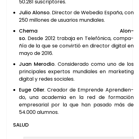
50.281 sus­crip­to­res.
Julio Alon­so
. Direc­tor de Webe­dia Espa­ña, con
250 millo­nes de usua­rios mun­dia­les.
Che­ma Alon­
so
. Des­de 2012 tra­ba­ja en Tele­fó­ni­ca, com­pa­
ñía de la que se con­vir­tió en direc­tor digi­tal en
mayo de 2016.
Juan Mero­dio
. Con­si­de­ra­do como uno de los
prin­ci­pa­les exper­tos mun­dia­les en mar­ke­ting
digi­tal y redes socia­les.
Euge Oller
. Crea­dor de Empren­de Apren­dien­
do, una aca­de­mia en la red de for­ma­ción
empre­sa­rial por la que han pasa­do más de
54.000 alum­nos.
SALUD