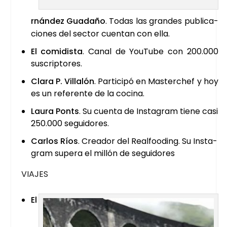
r­nán­dez Gua­da­ño
. Todas las gran­des publi­ca­
cio­nes del sec­tor cuen­tan con ella.
El comi­dis­ta
. Canal de You­Tu­be con 200.000
sus­crip­to­res.
Cla­ra P. Villa­lón
. Par­ti­ci­pó en Mas­ter­chef y hoy
es un refe­ren­te de la coci­na.
Lau­ra Ponts
. Su cuen­ta de Ins­ta­gram tie­ne casi
250.000 segui­do­res.
Car­los Ríos
. Crea­dor del Real­foo­ding. Su Ins­ta­
gram supera el millón de segui­do­res
VIA­JES
El