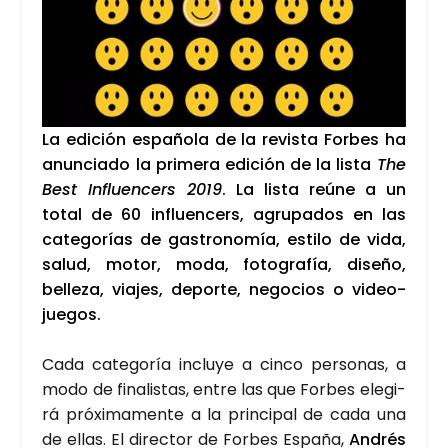
La edi­ción espa­ño­la de la revis­ta For­bes ha
anun­cia­do la pri­me­ra edi­ción de la lis­ta
The
Best Influen­cers 2019
. La lis­ta reúne a un
total de 60 influen­cers, agru­pa­dos en las
cate­go­rías de gas­tro­no­mía, esti­lo de vida,
salud, motor, moda, foto­gra­fía, dise­ño,
belle­za, via­jes, depor­te, nego­cios o video­
jue­gos.
Cada cate­go­ría inclu­ye a cin­co per­so­nas, a
modo de fina­lis­tas, entre las que For­bes ele­gi­
rá pró­xi­ma­men­te a la prin­ci­pal de cada una
de ellas. El direc­tor de For­bes Espa­ña,
Andrés