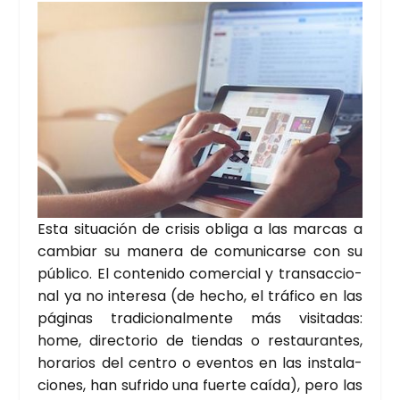
Esta situa­ción de cri­sis obli­ga a las mar­cas a
cam­biar su mane­ra de comu­ni­car­se con su
públi­co. El con­te­ni­do comer­cial y tran­sac­cio­
nal ya no intere­sa (de hecho, el trá­fi­co en las
pági­nas tra­di­cio­nal­men­te más visi­ta­das:
home, direc­to­rio de tien­das o res­tau­ran­tes,
hora­rios del cen­tro o even­tos en las ins­ta­la­
cio­nes, han sufri­do una fuer­te caí­da), pero las