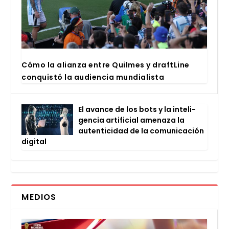
Cómo la alian­za entre Quil­mes y draftLi­ne
con­quis­tó la audien­cia mun­dia­lis­ta
El avan­ce de los bots y la inte­li­
gen­cia arti­fi­cial ame­na­za la
auten­ti­ci­dad de la comu­ni­ca­ción
digi­tal
MEDIOS