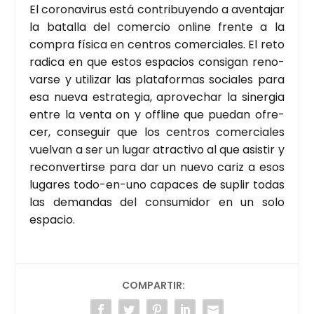
El coro­na­vi­rus está con­tri­bu­yen­do a aven­ta­jar
la bata­lla del comer­cio onli­ne fren­te a la
com­pra físi­ca en cen­tros comer­cia­les. El reto
radi­ca en que estos espa­cios con­si­gan reno­
var­se y uti­li­zar las pla­ta­for­mas socia­les para
esa nue­va estra­te­gia, apro­ve­char la siner­gia
entre la ven­ta on y offli­ne que pue­dan ofre­
cer, con­se­guir que los cen­tros comer­cia­les
vuel­van a ser un lugar atrac­ti­vo al que asis­tir y
recon­ver­tir­se para dar un nue­vo cariz a esos
luga­res todo-en-uno capa­ces de suplir todas
las deman­das del con­su­mi­dor en un solo
espa­cio.
COMPARTIR: