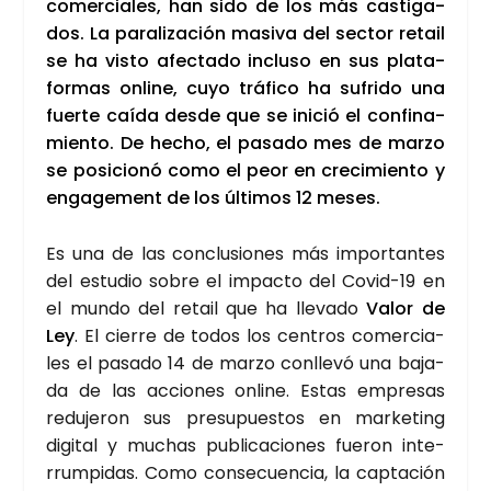
comer­cia­les, han sido de los más cas­ti­ga­
dos. La para­li­za­ción masi­va del sec­tor retail
se ha vis­to afec­ta­do inclu­so en sus pla­ta­
for­mas onli­ne, cuyo trá­fi­co ha sufri­do una
fuer­te caí­da des­de que se ini­ció el con­fi­na­
mien­to. De hecho, el pasa­do mes de mar­zo
se posi­cio­nó como el peor en cre­ci­mien­to y
enga­ge­ment de los últi­mos 12 meses.
Es una de las con­clu­sio­nes más impor­tan­tes
del estu­dio sobre el impac­to del Covid-19 en
el mun­do del retail que ha lle­va­do
Valor de
Ley
. El cie­rre de todos los cen­tros comer­cia­
les el pasa­do 14 de mar­zo con­lle­vó una baja­
da de las accio­nes onli­ne. Estas empre­sas
redu­je­ron sus pre­su­pues­tos en mar­ke­ting
digi­tal y muchas publi­ca­cio­nes fue­ron inte­
rrum­pi­das. Como con­se­cuen­cia, la cap­ta­ción