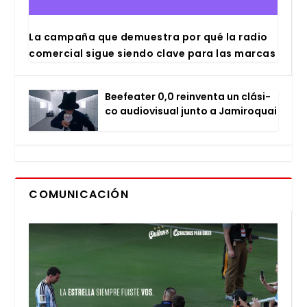
La cam­pa­ña que demues­tra por qué la radio
comer­cial sigue sien­do cla­ve para las mar­cas
Bee­fea­ter 0,0 rein­ven­ta un clá­si­
co audio­vi­sual jun­to a Jami­ro­quai
COMUNICACIÓN