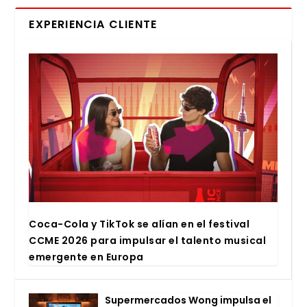
EXPERIENCIA CLIENTE
Coca-Cola y Tik­Tok se alían en el fes­ti­val
CCME 2026 para impul­sar el talen­to musi­cal
emer­gen­te en Euro­pa
Super­mer­ca­dos Wong impul­sa el