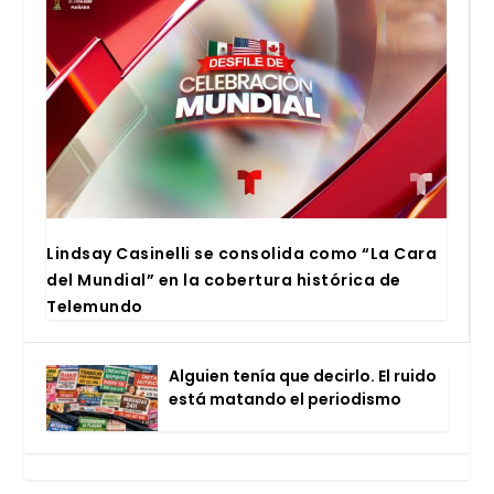
Lind­say Casi­ne­lli se con­so­li­da como “La Cara
del Mun­dial” en la cober­tu­ra his­tó­ri­ca de
Tele­mun­do
Alguien tenía que decir­lo. El rui­do
está matan­do el perio­dis­mo