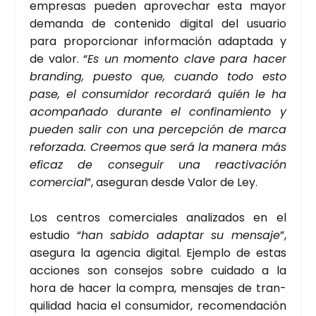
empre­sas pue­den apro­ve­char esta mayor
deman­da de con­te­ni­do digi­tal del usua­rio
para pro­por­cio­nar infor­ma­ción adap­ta­da y
de valor. “
Es un momen­to cla­ve para hacer
bran­ding, pues­to que, cuan­do todo esto
pase, el con­su­mi­dor recor­da­rá quién le ha
acom­pa­ña­do duran­te el con­fi­na­mien­to y
pue­den salir con una per­cep­ción de mar­ca
refor­za­da. Cree­mos que será la mane­ra más
efi­caz de con­se­guir una reac­ti­va­ción
comer­cial
”, ase­gu­ran des­de Valor de Ley.
Los cen­tros comer­cia­les ana­li­za­dos en el
estu­dio “
han sabi­do adap­tar su men­sa­je
”,
ase­gu­ra la agen­cia digi­tal. Ejem­plo de estas
accio­nes son con­se­jos sobre cui­da­do a la
hora de hacer la com­pra, men­sa­jes de tran­
qui­li­dad hacia el con­su­mi­dor, reco­men­da­ción