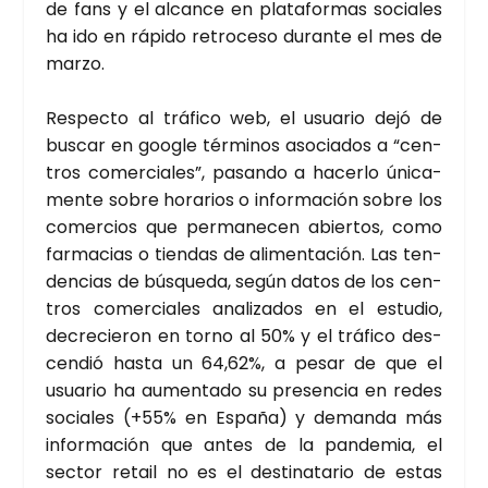
de fans y el alcan­ce en pla­ta­for­mas socia­les
ha ido en rápi­do retro­ce­so duran­te el mes de
mar­zo.
Res­pec­to al trá­fi­co web, el usua­rio dejó de
bus­car en goo­gle tér­mi­nos aso­cia­dos a “cen­
tros comer­cia­les”, pasan­do a hacer­lo úni­ca­
men­te sobre hora­rios o infor­ma­ción sobre los
comer­cios que per­ma­ne­cen abier­tos, como
far­ma­cias o tien­das de ali­men­ta­ción. Las ten­
den­cias de bús­que­da, según datos de los cen­
tros comer­cia­les ana­li­za­dos en el estu­dio,
decre­cie­ron en torno al 50% y el trá­fi­co des­
cen­dió has­ta un 64,62%, a pesar de que el
usua­rio ha aumen­ta­do su pre­sen­cia en redes
socia­les (+55% en Espa­ña) y deman­da más
infor­ma­ción que antes de la pan­de­mia, el
sec­tor retail no es el des­ti­na­ta­rio de estas