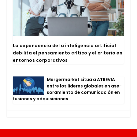
La depen­den­cia de la inte­li­gen­cia arti­fi­cial
debi­li­ta el pen­sa­mien­to crí­ti­co y el cri­te­rio en
entor­nos cor­po­ra­ti­vos
Mer­ger­mar­ket sitúa a ATRE­VIA
entre los líde­res glo­ba­les en ase­
so­ra­mien­to de comu­ni­ca­ción en
fusio­nes y adqui­si­cio­nes