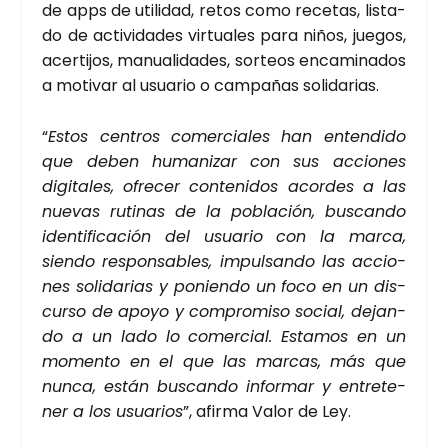
de apps de uti­li­dad, retos como rece­tas, lis­ta­
do de acti­vi­da­des vir­tua­les para niños, jue­gos,
acer­ti­jos, manua­li­da­des, sor­teos enca­mi­na­dos
a moti­var al usua­rio o cam­pa­ñas soli­da­rias.
“
Estos cen­tros comer­cia­les han enten­di­do
que deben huma­ni­zar con sus accio­nes
digi­ta­les, ofre­cer con­te­ni­dos acor­des a las
nue­vas ruti­nas de la pobla­ción, bus­can­do
iden­ti­fi­ca­ción del usua­rio con la mar­ca,
sien­do res­pon­sa­bles, impul­san­do las accio­
nes soli­da­rias y ponien­do un foco en un dis­
cur­so de apo­yo y com­pro­mi­so social, dejan­
do a un lado lo comer­cial. Esta­mos en un
momen­to en el que las mar­cas, más que
nun­ca, están bus­can­do infor­mar y entre­te­
ner a los usua­rios
”, afir­ma Valor de Ley.