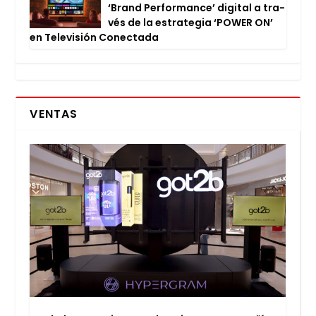
‘Brand Per­for­man­ce’ digi­tal a tra­
vés de la estra­te­gia ‘POWER ON’
en Tele­vi­sión Conec­ta­da
VENTAS