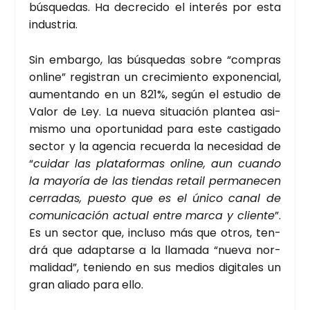
bús­que­das. Ha decre­ci­do el inte­rés por esta
indus­tria.
Sin embar­go, las bús­que­das sobre “com­pras
onli­ne” regis­tran un cre­ci­mien­to expo­nen­cial,
aumen­tan­do en un 821%, según el estu­dio de
Valor de Ley. La nue­va situa­ción plan­tea asi­
mis­mo una opor­tu­ni­dad para este cas­ti­ga­do
sec­tor y la agen­cia recuer­da la nece­si­dad de
“
cui­dar las pla­ta­for­mas onli­ne, aun cuan­do
la mayo­ría de las tien­das retail per­ma­ne­cen
cerra­das, pues­to que es el úni­co canal de
comu­ni­ca­ción actual entre mar­ca y clien­te
”.
Es un sec­tor que, inclu­so más que otros, ten­
drá que adap­tar­se a la lla­ma­da “nue­va nor­
ma­li­dad”, tenien­do en sus medios digi­ta­les un
gran alia­do para ello.