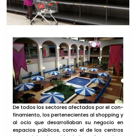
De todos los sec­to­res afec­ta­dos por el con­
fi­na­mien­to, los per­te­ne­cien­tes al shop­ping y
al ocio que desa­rro­lla­ban su nego­cio en
espa­cios públi­cos, como el de los cen­tros