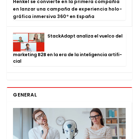
Hen­kel se con­vier­te en la pri­me­ra com­pa­ñía
en lan­zar una cam­pa­ña de expe­rien­cia holo­
grá­fi­ca inmer­si­va 360º en Espa­ña
Stac­kA­dapt ana­li­za el vuel­co del
mar­ke­ting B2B en la era de la inte­li­gen­cia arti­fi­
cial
GENERAL