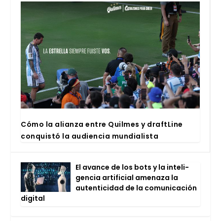
Cómo la alian­za entre Quil­mes y draftLi­ne
con­quis­tó la audien­cia mun­dia­lis­ta
El avan­ce de los bots y la inte­li­
gen­cia arti­fi­cial ame­na­za la
auten­ti­ci­dad de la comu­ni­ca­ción
digi­tal