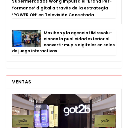
Super­mer­ca­dos Wong impul­sa el ‘Brand Per­
for­man­ce’ digi­tal a tra­vés de la estra­te­gia
‘POWER ON’ en Tele­vi­sión Conec­ta­da
Maxi­bon y la agen­cia UM revo­lu­
cio­nan la publi­ci­dad exte­rior al
con­ver­tir mupis digi­ta­les en salas
de jue­go inter­ac­ti­vas
VENTAS