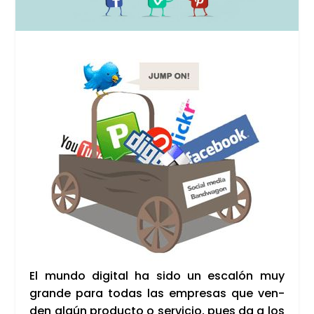
El mun­do digi­tal ha sido un esca­lón muy
gran­de para todas las empre­sas que ven­
den algún pro­duc­to o ser­vi­cio, pues da a los