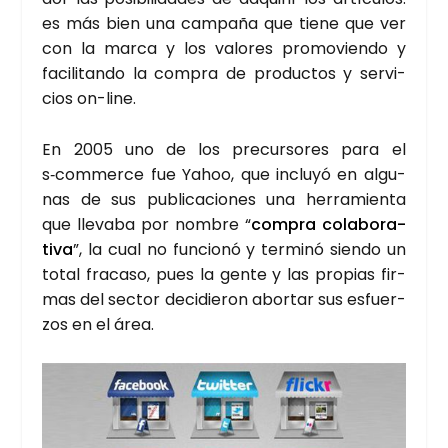
es más bien una cam­pa­ña que tie­ne que ver
con la mar­ca y los valo­res pro­mo­vien­do y
faci­li­tan­do la com­pra de pro­duc­tos y ser­vi­
cios on-line.
En 2005 uno de los pre­cur­so­res para el
s‑commerce fue Yahoo, que inclu­yó en algu­
nas de sus publi­ca­cio­nes una herra­mien­ta
que lle­va­ba por nom­bre “
com­pra cola­bo­ra­
ti­va
”, la cual no fun­cio­nó y ter­mi­nó sien­do un
total fra­ca­so, pues la gen­te y las pro­pias fir­
mas del sec­tor deci­die­ron abor­tar sus esfuer­
zos en el área.