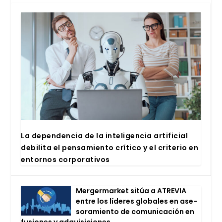
La depen­den­cia de la inte­li­gen­cia arti­fi­cial
debi­li­ta el pen­sa­mien­to crí­ti­co y el cri­te­rio en
entor­nos cor­po­ra­ti­vos
Mer­ger­mar­ket sitúa a ATRE­VIA
entre los líde­res glo­ba­les en ase­
so­ra­mien­to de comu­ni­ca­ción en