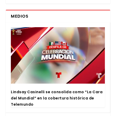
MEDIOS
Lind­say Casi­ne­lli se con­so­li­da como “La Cara
del Mun­dial” en la cober­tu­ra his­tó­ri­ca de
Tele­mun­do