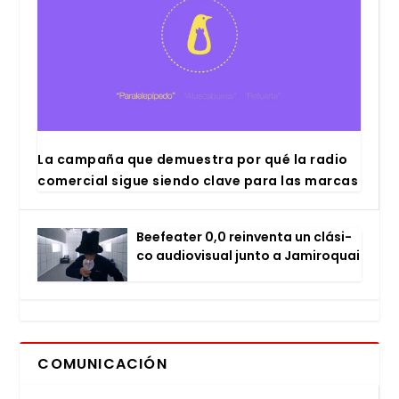
La cam­pa­ña que demues­tra por qué la radio
comer­cial sigue sien­do cla­ve para las mar­cas
Bee­fea­ter 0,0 rein­ven­ta un clá­si­
co audio­vi­sual jun­to a Jami­ro­quai
COMUNICACIÓN