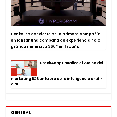
Hen­kel se con­vier­te en la pri­me­ra com­pa­ñía
en lan­zar una cam­pa­ña de expe­rien­cia holo­
grá­fi­ca inmer­si­va 360º en Espa­ña
Stac­kA­dapt ana­li­za el vuel­co del
mar­ke­ting B2B en la era de la inte­li­gen­cia arti­fi­
cial
GENERAL