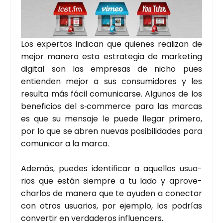
Los exper­tos indi­can que quie­nes rea­li­zan de
mejor mane­ra esta estra­te­gia de mar­ke­ting
digi­tal son las empre­sas de nicho pues
entien­den mejor a sus con­su­mi­do­res y les
resul­ta más fácil comu­ni­car­se. Algu­nos de los
bene­fi­cios del s‑commerce para las mar­cas
es que su men­sa­je le pue­de lle­gar pri­me­ro,
por lo que se abren nue­vas posi­bi­li­da­des para
comu­ni­car a la mar­ca.
Ade­más, pue­des iden­ti­fi­car a aque­llos usua­
rios que están siem­pre a tu lado y apro­ve­
char­los de mane­ra que te ayu­den a conec­tar
con otros usua­rios, por ejem­plo, los podrías
con­ver­tir en ver­da­de­ros influen­cers.