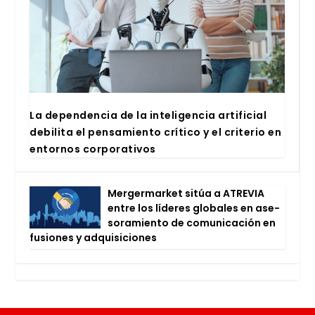
La depen­den­cia de la inte­li­gen­cia arti­fi­cial
debi­li­ta el pen­sa­mien­to crí­ti­co y el cri­te­rio en
entor­nos cor­po­ra­ti­vos
Mer­ger­mar­ket sitúa a ATRE­VIA
entre los líde­res glo­ba­les en ase­
so­ra­mien­to de comu­ni­ca­ción en
fusio­nes y adqui­si­cio­nes