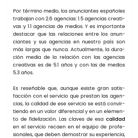
Por tér­mino medio, los anun­cian­tes espa­ño­les
tra­ba­jan con 2.6 agen­cias: 1.5 agen­cias crea­ti­
vas y 1.1 agen­cias de medios. Y es impor­tan­te
des­ta­car que las rela­cio­nes entre los anun­
cian­tes y sus agen­cias en nues­tro país son
más lar­gas que nun­ca. Actual­men­te, la dura­
ción media de la rela­ción con las agen­cias
crea­ti­vas es de 5.1 años y con las de medios
5.3 años.
Es rese­ña­ble que, aun­que exis­te gran satis­
fac­ción con el ser­vi­cio que pres­tan las agen­
cias, la cali­dad de ese ser­vi­cio se está con­vir­
tien­do en un valor dife­ren­cial y en un ele­men­
to de fide­li­za­ción. Las cla­ves de esa
cali­dad
en el ser­vi­cio recaen en el equi­po de pro­fe­
sio­na­les, que deben demos­trar su expe­rien­cia,