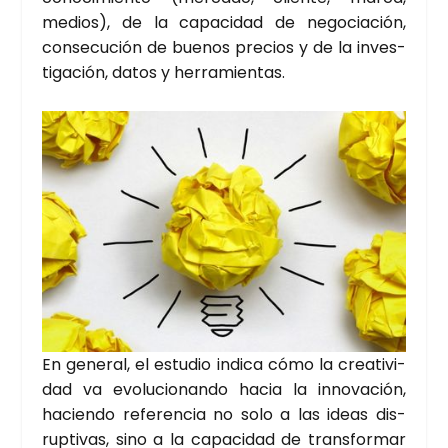
medios), de la capa­ci­dad de nego­cia­ción,
con­se­cu­ción de bue­nos pre­cios y de la inves­
ti­ga­ción, datos y herra­mien­tas.
En gene­ral, el estu­dio indi­ca cómo la crea­ti­vi­
dad va evo­lu­cio­nan­do hacia la inno­va­ción,
hacien­do refe­ren­cia no solo a las ideas dis­
rup­ti­vas, sino a la capa­ci­dad de trans­for­mar