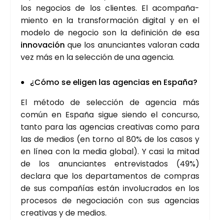
los nego­cios de los clien­tes. El acom­pa­ña­
mien­to en la trans­for­ma­ción digi­tal y en el
mode­lo de nego­cio son la defi­ni­ción de esa
inno­va­ción
que los anun­cian­tes valo­ran cada
vez más en la selec­ción de una agen­cia.
¿Cómo se eli­gen las agen­cias en Espa­ña?
El méto­do de selec­ción de agen­cia más
común en Espa­ña sigue sien­do el con­cur­so,
tan­to para las agen­cias crea­ti­vas como para
las de medios (en torno al 80% de los casos y
en línea con la media glo­bal). Y casi la mitad
de los anun­cian­tes entre­vis­ta­dos (49%)
decla­ra que los depar­ta­men­tos de com­pras
de sus com­pa­ñías están invo­lu­cra­dos en los
pro­ce­sos de nego­cia­ción con sus agen­cias
crea­ti­vas y de medios.