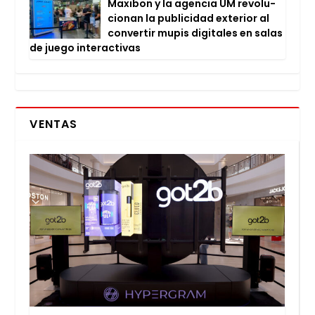
Maxi­bon y la agen­cia UM revo­lu­
cio­nan la publi­ci­dad exte­rior al
con­ver­tir mupis digi­ta­les en salas
de jue­go inter­ac­ti­vas
VENTAS