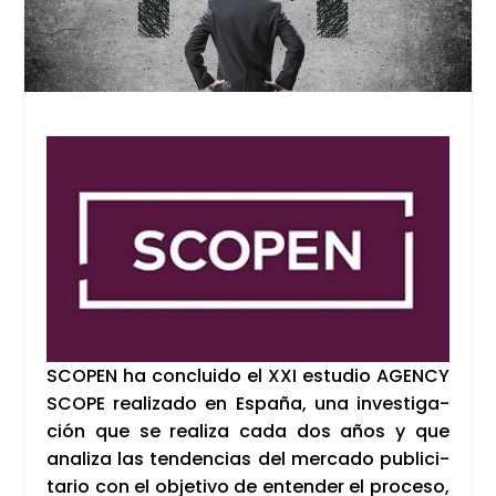
SCO­PEN ha con­clui­do el XXI estu­dio AGENCY
SCO­PE rea­li­za­do en Espa­ña, una inves­ti­ga­
ción que se rea­li­za cada dos años y que
ana­li­za las ten­den­cias del mer­ca­do publi­ci­
ta­rio con el obje­ti­vo de enten­der el pro­ce­so,