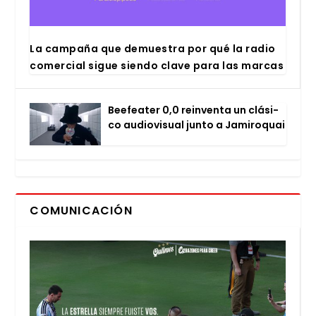
La cam­pa­ña que demues­tra por qué la radio
comer­cial sigue sien­do cla­ve para las mar­cas
Bee­fea­ter 0,0 rein­ven­ta un clá­si­
co audio­vi­sual jun­to a Jami­ro­quai
COMUNICACIÓN