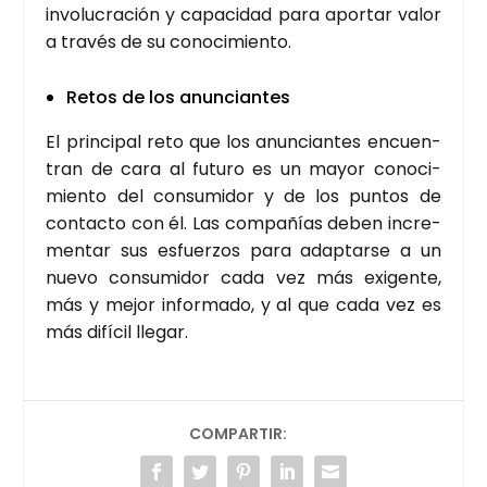
invo­lu­cra­ción y capa­ci­dad para apor­tar valor
a tra­vés de su cono­ci­mien­to.
Retos de los anun­cian­tes
El prin­ci­pal reto que los anun­cian­tes encuen­
tran de cara al futu­ro es un mayor cono­ci­
mien­to del con­su­mi­dor y de los pun­tos de
con­tac­to con él. Las com­pa­ñías deben incre­
men­tar sus esfuer­zos para adap­tar­se a un
nue­vo con­su­mi­dor cada vez más exi­gen­te,
más y mejor infor­ma­do, y al que cada vez es
más difí­cil lle­gar.
COMPARTIR: