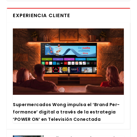
EXPERIENCIA CLIENTE
Super­mer­ca­dos Wong impul­sa el ‘Brand Per­
for­man­ce’ digi­tal a tra­vés de la estra­te­gia
‘POWER ON’ en Tele­vi­sión Conec­ta­da