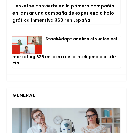
Hen­kel se con­vier­te en la pri­me­ra com­pa­ñía
en lan­zar una cam­pa­ña de expe­rien­cia holo­
grá­fi­ca inmer­si­va 360º en Espa­ña
Stac­kA­dapt ana­li­za el vuel­co del
mar­ke­ting B2B en la era de la inte­li­gen­cia arti­fi­
cial
GENERAL