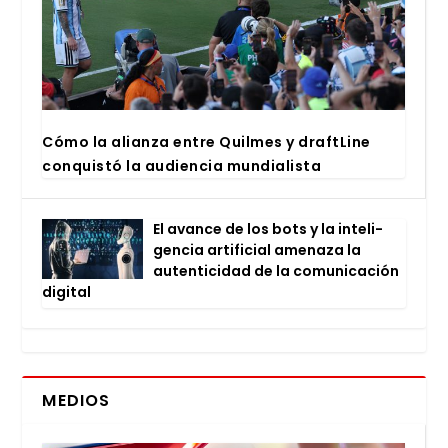
Cómo la alian­za entre Quil­mes y draftLi­ne
con­quis­tó la audien­cia mun­dia­lis­ta
El avan­ce de los bots y la inte­li­
gen­cia arti­fi­cial ame­na­za la
auten­ti­ci­dad de la comu­ni­ca­ción
digi­tal
MEDIOS