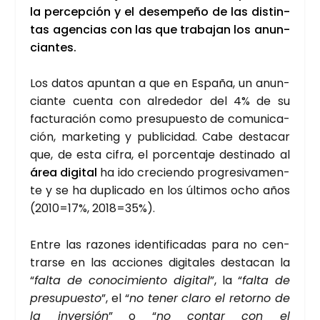
la per­cep­ción y el desem­pe­ño de las dis­tin­
tas agen­cias con las que tra­ba­jan los anun­
cian­tes.
Los datos apun­tan a que en Espa­ña, un anun­
cian­te cuen­ta con alre­de­dor del 4% de su
fac­tu­ra­ción como pre­su­pues­to de comu­ni­ca­
ción, mar­ke­ting y publi­ci­dad. Cabe des­ta­car
que, de esta cifra, el por­cen­ta­je des­ti­na­do al
área digi­tal
ha ido cre­cien­do pro­gre­si­va­men­
te y se ha dupli­ca­do en los últi­mos ocho años
(2010=17%, 2018=35%).
Entre las razo­nes iden­ti­fi­ca­das para no cen­
trar­se en las accio­nes digi­ta­les des­ta­can la
“
fal­ta de cono­ci­mien­to digi­tal
”, la “
fal­ta de
pre­su­pues­to
”, el “
no tener cla­ro el retorno de
la inver­sión
” o “
no con­tar con el