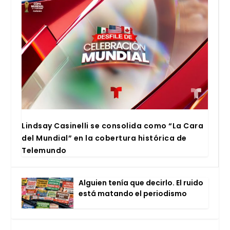
Lind­say Casi­ne­lli se con­so­li­da como “La Cara
del Mun­dial” en la cober­tu­ra his­tó­ri­ca de
Tele­mun­do
Alguien tenía que decir­lo. El rui­do
está matan­do el perio­dis­mo