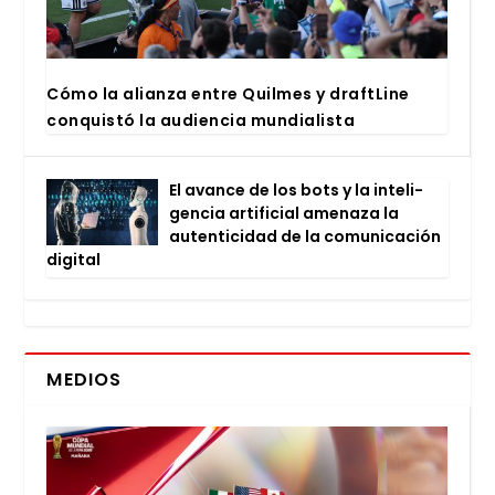
Cómo la alian­za entre Quil­mes y draftLi­ne
con­quis­tó la audien­cia mun­dia­lis­ta
El avan­ce de los bots y la inte­li­
gen­cia arti­fi­cial ame­na­za la
auten­ti­ci­dad de la comu­ni­ca­ción
digi­tal
MEDIOS