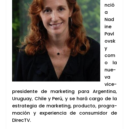
n­ció
a
Nad
i­ne
Pavl
ovsk
y
com
o la
nue­
va
vice­
pre­si­den­te de mar­ke­ting para Argen­ti­na,
Uru­guay, Chi­le y Perú, y se hará car­go de la
estra­te­gia de mar­ke­ting, pro­duc­to, pro­gra­
ma­ción y expe­rien­cia de con­su­mi­dor de
DirecTV.