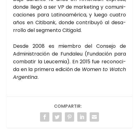
don­de lle­gó a ser VP de mar­ke­ting y comu­ni­
ca­cio­nes para Lati­noa­mé­ri­ca, y lue­go cua­tro
años en Citi­bank, don­de con­tri­bu­yó al desa­
rro­llo del seg­men­to Citi­gold.
Des­de 2008 es miem­bro del Con­se­jo de
Admi­nis­tra­ción de Fun­da­leu (Fun­da­ción para
com­ba­tir la Leu­ce­mia). En 2015 fue reco­no­ci­
da en la pri­me­ra edi­ción de
Women to Watch
Argen­ti­na
.
COMPARTIR: