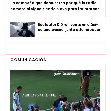
La cam­pa­ña que demues­tra por qué la radio
comer­cial sigue sien­do cla­ve para las mar­cas
Bee­fea­ter 0,0 rein­ven­ta un clá­si­
co audio­vi­sual jun­to a Jami­ro­quai
COMUNICACIÓN