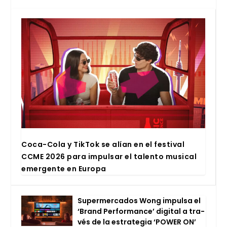
Coca-Cola y Tik­Tok se alían en el fes­ti­val
CCME 2026 para impul­sar el talen­to musi­cal
emer­gen­te en Euro­pa
Super­mer­ca­dos Wong impul­sa el
‘Brand Per­for­man­ce’ digi­tal a tra­
vés de la estra­te­gia ‘POWER ON’