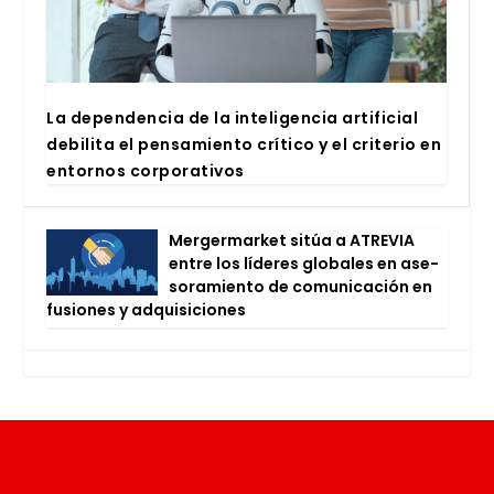
La depen­den­cia de la inte­li­gen­cia arti­fi­cial
debi­li­ta el pen­sa­mien­to crí­ti­co y el cri­te­rio en
entor­nos cor­po­ra­ti­vos
Mer­ger­mar­ket sitúa a ATRE­VIA
entre los líde­res glo­ba­les en ase­
so­ra­mien­to de comu­ni­ca­ción en
fusio­nes y adqui­si­cio­nes