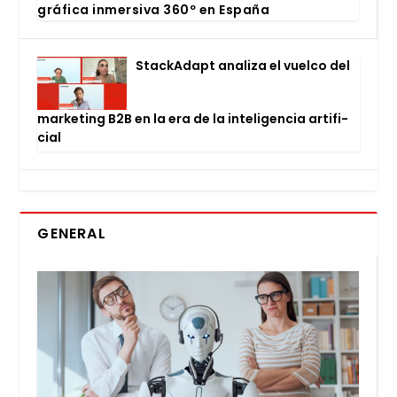
grá­fi­ca inmer­si­va 360º en Espa­ña
Stac­kA­dapt ana­li­za el vuel­co del
mar­ke­ting B2B en la era de la inte­li­gen­cia arti­fi­
cial
GENERAL