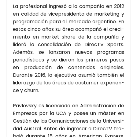
La pro­fe­sio­nal ingre­só a la com­pa­ñía en 2012
en cali­dad de vice­pre­si­den­ta de mar­ke­ting y
pro­gra­ma­ción para el mer­ca­do argen­tino. En
estos cin­co años su área acom­pa­ñó el cre­ci­
mien­to en mar­ket sha­re de la com­pa­ñía y
lide­ró la con­so­li­da­ción de DirecTV Sports.
Ade­más, se lan­za­ron nue­vos pro­gra­mas
perio­dís­ti­cos y se die­ron los pri­me­ros pasos
en pro­duc­ción de con­te­ni­dos ori­gi­na­les.
Duran­te 2016, la eje­cu­ti­va asu­mió tam­bién el
lide­raz­go de las áreas de cos­tu­mer expe­rien­
ce y churn.
Pavlovsky es licen­cia­da en Admi­nis­tra­ción de
Empre­sas por la UCA y posee un más­ter en
Ges­tión de las Comu­ni­ca­cio­nes de la Uni­ver­si­
dad Aus­tral. Antes de ingre­sar a DirecTV tra­
ba­jó duran­te 15 años en Ame­ri­can Express,