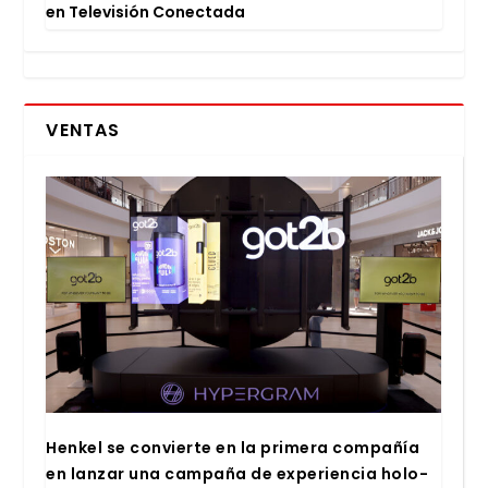
en Tele­vi­sión Conec­ta­da
VENTAS
Hen­kel se con­vier­te en la pri­me­ra com­pa­ñía
en lan­zar una cam­pa­ña de expe­rien­cia holo­