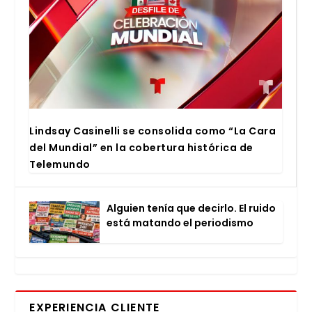
Lind­say Casi­ne­lli se con­so­li­da como “La Cara
del Mun­dial” en la cober­tu­ra his­tó­ri­ca de
Tele­mun­do
Alguien tenía que decir­lo. El rui­do
está matan­do el perio­dis­mo
EXPERIENCIA CLIENTE