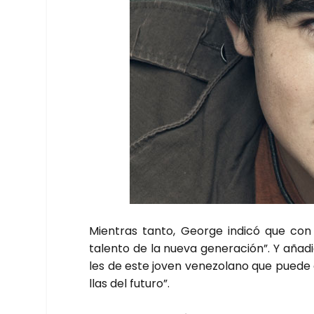
Mien­tras tan­to, Geor­ge indi­có que con 
talen­to de la nue­va gene­ra­ción”. Y aña­di
les de este joven vene­zo­lano que pue­de 
llas del futu­ro”.