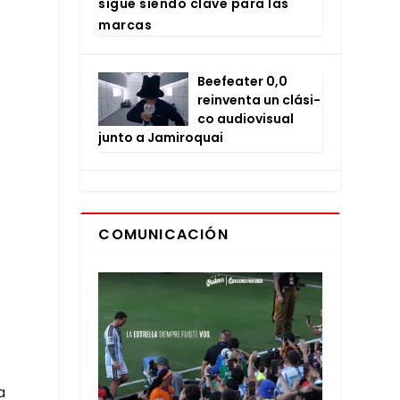
sigue sien­do cla­ve para las
mar­cas
Bee­fea­ter 0,0
rein­ven­ta un clá­si­
co audio­vi­sual
jun­to a Jami­ro­quai
COMUNICACIÓN
a