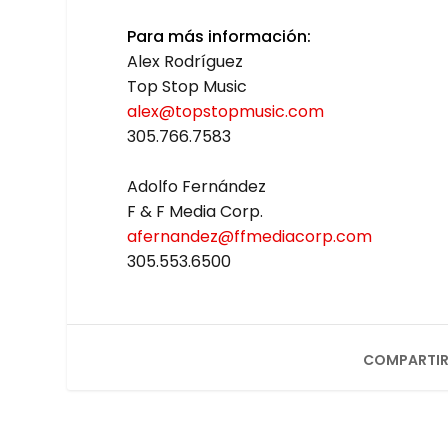
Para más infor­ma­ción:
Alex Rodrí­guez
Top Stop Music
alex@topstopmusic.com
305.766.7583
Adol­fo Fer­nán­dez
F & F Media Corp.
afernandez@ffmediacorp.com
305.553.6500
COMPARTIR