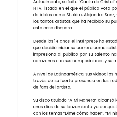
Actual­men­te, su éxi­to “Cari­ta de Cris­ta
HTV, lis­ta­do en el que el públi­co vota p
de ído­los como Sha­ki­ra, Ale­jan­dro Sanz,
los tan­tos artis­tas que ha reci­bi­do su pun
esta casa dis­que­ra.
Des­de los 14 años, el intér­pre­te ha esta­
que deci­dió ini­ciar su carre­ra como soli
impre­sio­na al públi­co por su talen­to na
cora­zo­nes con sus com­po­si­cio­nes y su m
A nivel de Lati­noa­mé­ri­ca, sus video­clips
tra­vés de su fuer­te pre­sen­cia en las re
de fans del artis­ta.
Su dis­co titu­la­do “A Mi Mane­ra” alcan­zó
unos días de su lan­za­mien­to ya con­quis­ta
con los temas “Dime cómo hacer”, “Mi niña”