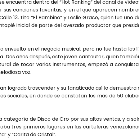
l” se encuen­tra den­tro del “Hot Ran­king” del canal de vídeo
or sus can­cio­nes favo­ri­tas, y en el que apa­re­cen nom­bre
 Calle 13, Tito “El Bam­bino” y Les­lie Gra­ce, quien fue uno d
­ta­pié ini­cial de par­te del ave­za­do pro­duc­tor que pre­si­d
do envuel­to en el nego­cio musi­cal, pero no fue has­ta los 1
s­ta. Dos años des­pués, este joven can­tau­tor, quien tam­bié
tu­ral de tocar varios ins­tru­men­tos, empe­zó a con­quis­ta
elo­dio­sa voz.
 han logra­do tras­cen­der y su fana­ti­ca­da así lo demues­tra 
des socia­les, en don­de se cons­ta­tan los más de 50 clu­be
 la cate­go­ría de Dis­co de Oro por sus altas ven­tas, y a sol
­ba tres pri­me­ros luga­res en las car­te­le­ras vene­zo­la­na
 y “Cari­ta de Cris­tal”.