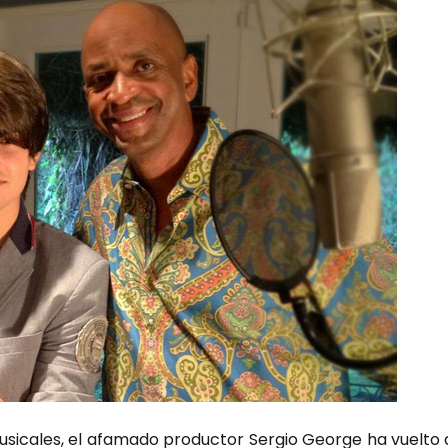
si­ca­les, el afa­ma­do pro­duc­tor Ser­gio Geor­ge ha vuel­to 