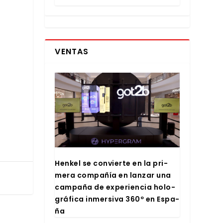
VENTAS
Hen­kel se con­vier­te en la pri­
me­ra com­pa­ñía en lan­zar una
cam­pa­ña de expe­rien­cia holo­
grá­fi­ca inmer­si­va 360º en Espa­
ña