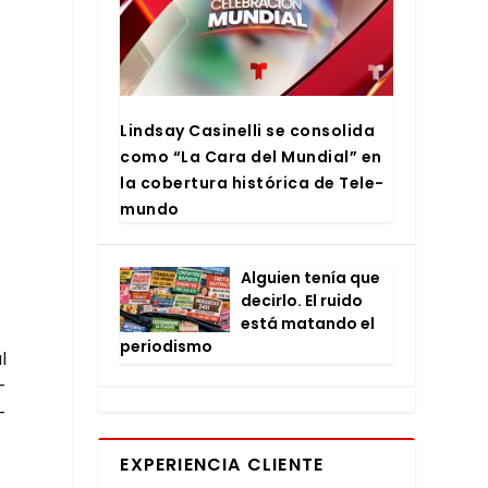
Lind­say Casi­ne­lli se con­so­li­da
como “La Cara del Mun­dial” en
la cober­tu­ra his­tó­ri­ca de Tele­
mun­do
Alguien tenía que
decir­lo. El rui­do
está matan­do el
perio­dis­mo
l
­
­
EXPERIENCIA CLIENTE