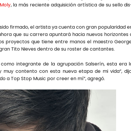
 Moly
, la más recien­te adqui­si­ción artís­ti­ca de su sello dis
ido fir­ma­do, el artis­ta ya cuen­ta con gran popu­la­ri­dad e
aho­ra que su carre­ra apun­ta­rá hacia nue­vos hori­zon­tes 
e­vos pro­yec­tos que tie­ne entre manos el maes­tro Geor­ge
gran Tito Nie­ves den­tro de su ros­ter de can­tan­tes.
omo inte­gran­te de la agru­pa­ción Sal­se­rín, esta era l
toy muy con­ten­to con esta nue­va eta­pa de mi vida”, dijo
ci­do a Top Stop Music por creer en mí”, agre­gó.