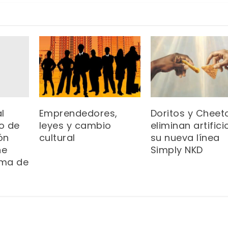
al
Emprendedores,
Doritos y Cheet
o de
leyes y cambio
eliminan artifici
ón
cultural
su nueva línea
ne
Simply NKD
ama de