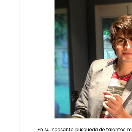
En su ince­san­te bús­que­da de talen­tos mu