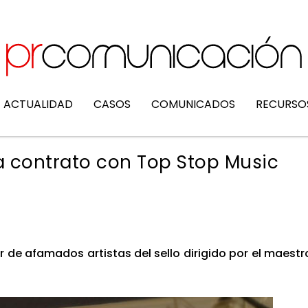
ACTUALIDAD
CASOS
COMUNICADOS
RECURSO
a contrato con Top Stop Music
er de afa­ma­dos artis­tas del sello diri­gi­do por el maes­tr