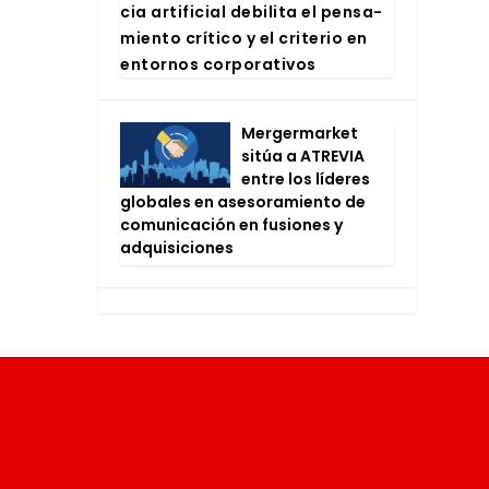
cia arti­fi­cial debi­li­ta el pen­sa­
mien­to crí­ti­co y el cri­te­rio en
entor­nos cor­po­ra­ti­vos
Mer­ger­mar­ket
sitúa a ATRE­VIA
entre los líde­res
glo­ba­les en ase­so­ra­mien­to de
comu­ni­ca­ción en fusio­nes y
adqui­si­cio­nes