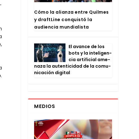
­
Cómo la alian­za entre Quil­mes
y draftLi­ne con­quis­tó la
audien­cia mun­dia­lis­ta
n
a
,
El avan­ce de los
bots y la inte­li­gen­
cia arti­fi­cial ame­
na­za la auten­ti­ci­dad de la comu­
a
ni­ca­ción digi­tal
.
MEDIOS