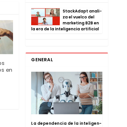
Stac­kA­dapt ana­li­
za el vuel­co del
mar­ke­ting B2B en
la era de la inte­li­gen­cia arti­fi­cial
GENERAL
os
os en
La depen­den­cia de la inte­li­gen­