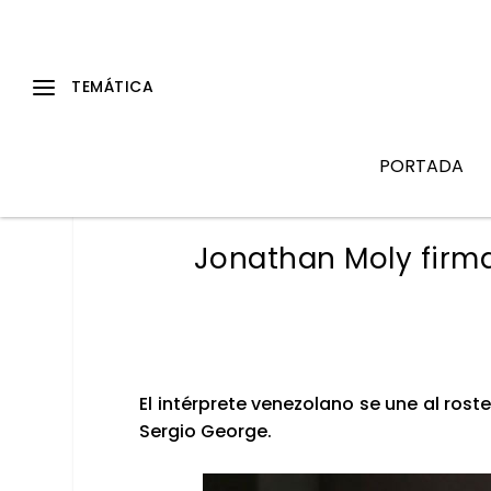
PORTADA
Jonathan Moly firm
El intér­pre­te vene­zo­lano se une al ros­t
Ser­gio Geor­ge.