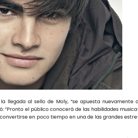
la lle­ga­da al sello de Moly, “se apues­ta nue­va­men­te a
ó: “Pron­to el públi­co cono­ce­rá de las habi­li­da­des musi­ca
con­ver­tir­se en poco tiem­po en una de las gran­des estre