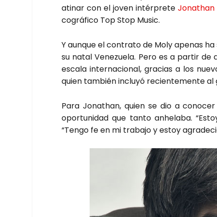
ati­nar con el joven intér­pre­te
Jonathan
co­grá­fi­co Top Stop Music.
Y aun­que el con­tra­to de Moly ape­nas ha s
su natal Vene­zue­la. Pero es a par­tir de 
esca­la inter­na­cio­nal, gra­cias a los nu
quien tam­bién inclu­yó recien­te­men­te al 
Para Jonathan, quien se dio a cono­cer c
opor­tu­ni­dad que tan­to anhe­la­ba. “Es
“Ten­go fe en mi tra­ba­jo y estoy agra­de­