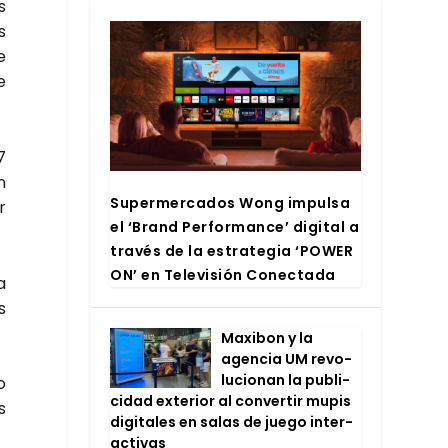
s
s
e
e
7
n
Super­mer­ca­dos Wong impul­sa
r
el ‘Brand Per­for­man­ce’ digi­tal a
tra­vés de la estra­te­gia ‘POWER
ON’ en Tele­vi­sión Conec­ta­da
a
s
Maxi­bon y la
agen­cia UM revo­
lu­cio­nan la publi­
o
ci­dad exte­rior al con­ver­tir mupis
s
digi­ta­les en salas de jue­go inter­
ac­ti­vas