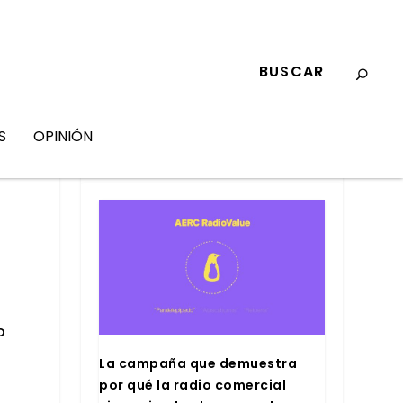
S
OPINIÓN
MARKETING
o
La cam­pa­ña que demues­tra
por qué la radio comer­cial