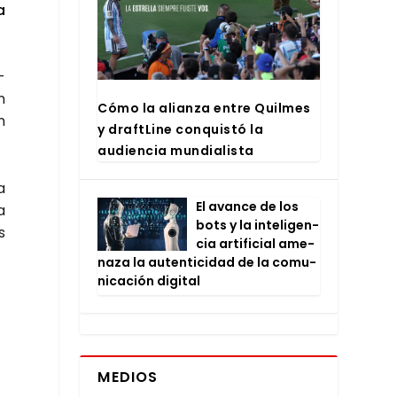
a
­
n
Cómo la alian­za entre Quil­mes
n
y draftLi­ne con­quis­tó la
audien­cia mun­dia­lis­ta
a
El avan­ce de los
a
bots y la inte­li­gen­
s
cia arti­fi­cial ame­
na­za la auten­ti­ci­dad de la comu­
ni­ca­ción digi­tal
MEDIOS