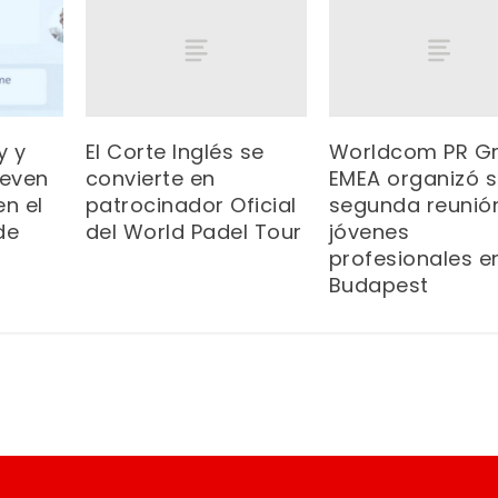
El Corte Inglés se
Worldcom PR G
y y
convierte en
EMEA organizó 
even
patrocinador Oficial
segunda reunió
en el
del World Padel Tour
jóvenes
de
profesionales e
Budapest