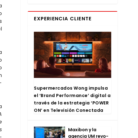
a
o
EXPERIENCIA CLIENTE
s
l
a
o
o
n
­
Super­mer­ca­dos Wong impul­sa
el ‘Brand Per­for­man­ce’ digi­tal a
tra­vés de la estra­te­gia ‘POWER
a
ON’ en Tele­vi­sión Conec­ta­da
A
e
s
Maxi­bon y la
agen­cia UM revo­
­