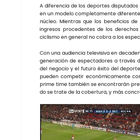
A dife­ren­cia de los depor­tes dispu­tados
en un mode­lo com­ple­ta­men­te dife­ren­te
núcleo. Mien­tras que los bene­fi­cios de
ingre­sos pro­ce­den­tes de los dere­chos d
ciclis­mo en gene­ral no cobra a los espec­
Con una audien­cia tele­vi­si­va en deca­de
gene­ra­ción de espec­ta­do­res a tra­vés d
del nego­cio y el futu­ro éxi­to del depor­te
pue­den com­pe­tir eco­nó­mi­ca­men­te con
pri­me time tam­bién se encon­tra­rán pr
do se tra­te de la cober­tu­ra, y más con­cre­t