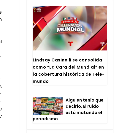
e
n
l
­
­
Lind­say Casi­ne­lli se con­so­li­da
como “La Cara del Mun­dial” en
la cober­tu­ra his­tó­ri­ca de Tele­
­
mun­do
s
­
Alguien tenía que
­
decir­lo. El rui­do
s
está matan­do el
y
perio­dis­mo