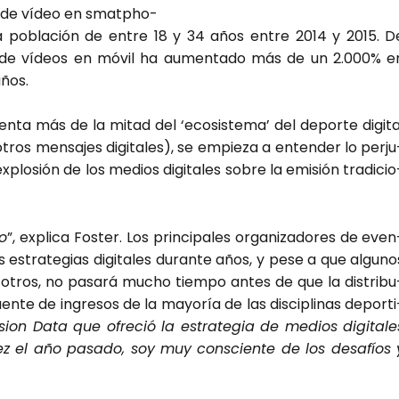
mo de vídeo en smatpho­
pobla­ción de entre 18 y 34 años entre 2014 y 2015. D
es de vídeos en móvil ha aumen­ta­do más de un 2.000% e
años.
­ta más de la mitad del ‘eco­sis­te­ma’ del depor­te digi­ta
otros men­sa­jes digi­ta­les), se empie­za a enten­der lo per­ju
explo­sión de los medios digi­ta­les sobre la emi­sión tra­di­cio
do
”, expli­ca Fos­ter. Los prin­ci­pa­les orga­ni­za­do­res de even
s estra­te­gias digi­ta­les duran­te años, y pese a que algu­no
tros, no pasa­rá mucho tiem­po antes de que la dis­tri­bu
fuen­te de ingre­sos de la mayo­ría de las dis­ci­pli­nas depor­ti
on Data que ofre­ció la estra­te­gia de medios digi­ta­le
ez el año pasa­do, soy muy cons­cien­te de los desa­fíos 