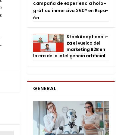
z
cam­pa­ña de expe­rien­cia holo­
e
grá­fi­ca inmer­si­va 360º en Espa­
s
ña
Stac­kA­dapt ana­li­
­
za el vuel­co del
­
mar­ke­ting B2B en
la era de la inte­li­gen­cia arti­fi­cial
GENERAL