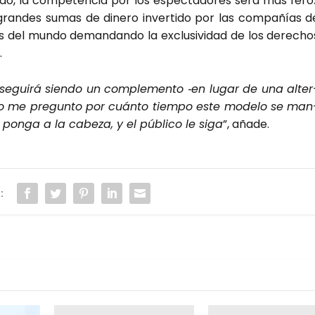
do, la com­pe­ten­cia por los espec­ta­do­res será más fero
gran­des sumas de dine­ro inver­ti­do por las com­pa­ñías d
es del mun­do deman­dan­do la exclu­si­vi­dad de los dere­cho
.
al segui­rá sien­do un com­ple­men­to ‑en lugar de una alter
pero me pre­gun­to por cuán­to tiem­po este mode­lo se man
pon­ga a la cabe­za, y el públi­co le siga
”, aña­de.
: