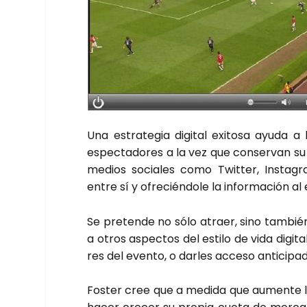
Una estra­te­gia digi­tal exi­to­sa ayu­da 
espec­ta­do­res a la vez que con­ser­van su
medios socia­les como Twit­ter, Ins­ta­gra
entre sí y ofre­cién­do­le la infor­ma­ción a
Se pre­ten­de no sólo atraer, sino tam­bién 
a otros aspec­tos del esti­lo de vida digi­ta
res del even­to, o dar­les acce­so anti­ci­pa­
Fos­ter cree que a medi­da que aumen­te la 