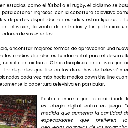
 en esta­dios, como el fút­bol o el rugby, el ciclis­mo se bas
 para obte­ner ingre­sos, con la cober­tu­ra tele­vi­si­va com
 los depor­tes dispu­tados en esta­dios están liga­dos a lo
e tele­vi­sión, la ven­ta de entra­das y los patro­ci­nios, e
ta­do­res de sus even­tos.
n­cia, encon­trar mejo­res for­mas de apro­ve­char una nue­v
e los medios digi­ta­les es fun­da­men­tal para el desa­rro­ll
, no sólo del ciclis­mo. Otras dis­ci­pli­nas depor­ti­vas que n
 los depor­tes que lide­ran los dere­chos de tele­vi­sión e
e­sio­na­das cada vez más hacia medios down the line cuan
a­men­te la cober­tu­ra tele­vi­si­va en par­ti­cu­lar.
Fos­ter con­fir­ma que es aquí don­de l
estra­te­gia digi­tal entra en jue­go. “
medi­da que aumen­ta la can­ti­dad d
espec­ta­do­res que pre­fie­ren la
peque­ñas pan­ta­llas de los smartpho