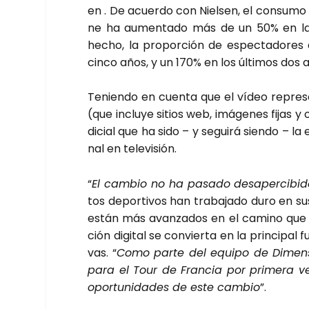
en . De acuer­do con Niel­sen, el con­su­
ne ha aumen­ta­do más de un 50% en la 
hecho, la pro­por­ción de espec­ta­do­r
cin­co años, y un 170% en los últi­mos dos 
Tenien­do en cuen­ta que el vídeo repre­sen
(que inclu­ye sitios web, imá­ge­nes fijas y 
di­cial que ha sido – y segui­rá sien­do – la 
nal en tele­vi­sión.
“
El cam­bio no ha pasa­do des­aper­ci­bi­
tos depor­ti­vos han tra­ba­ja­do duro en su
están más avan­za­dos en el camino que o
ción digi­tal se con­vier­ta en la prin­ci­pal 
vas. “
Como par­te del equi­po de Dimen­si
para el Tour de Fran­cia por pri­me­ra v
opor­tu­ni­da­des de este cam­bio
”.