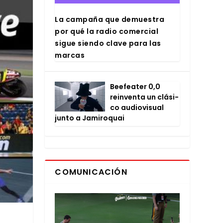
La cam­pa­ña que demues­tra
por qué la radio comer­cial
sigue sien­do cla­ve para las
mar­cas
Bee­fea­ter 0,0
rein­ven­ta un clá­si­
co audio­vi­sual
jun­to a Jami­ro­quai
COMUNICACIÓN