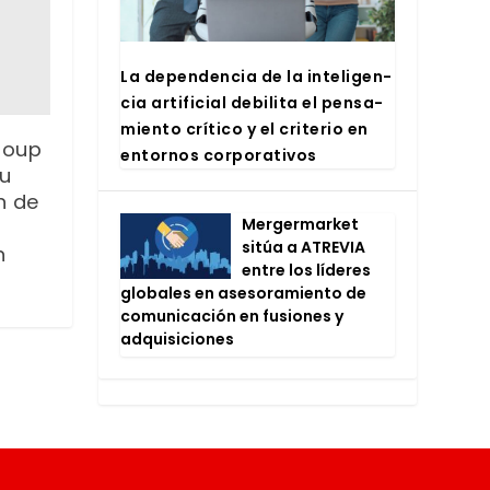
La depen­den­cia de la inte­li­gen­
cia arti­fi­cial debi­li­ta el pen­sa­
mien­to crí­ti­co y el cri­te­rio en
roup
entor­nos cor­po­ra­ti­vos
su
n de
Mer­ger­mar­ket
sitúa a ATRE­VIA
n
entre los líde­res
glo­ba­les en ase­so­ra­mien­to de
comu­ni­ca­ción en fusio­nes y
adqui­si­cio­nes