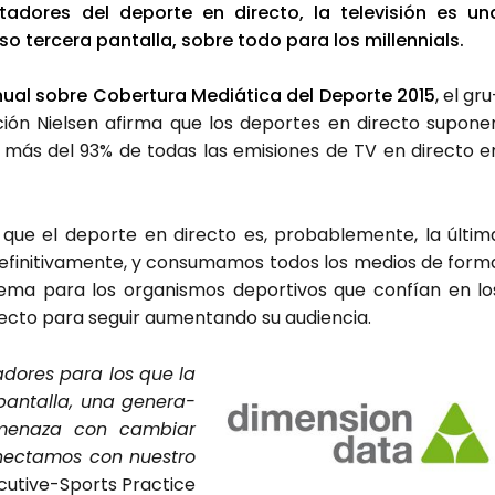
a­do­res del depor­te en direc­to, la tele­vi­sión es un
so ter­ce­ra pan­ta­lla, sobre todo para los millen­nials.
ual sobre Cober­tu­ra Mediá­ti­ca del Depor­te 2015
, el gru
­ción Niel­sen afir­ma que los depor­tes en direc­to supo­ne
ad más del 93% de todas las emi­sio­nes de TV en direc­to e
r que el depor­te en direc­to es, pro­ba­ble­men­te, la últi­m
i­ni­ti­va­men­te, y con­su­ma­mos todos los medios de for­m
le­ma para los orga­nis­mos depor­ti­vos que con­fían en lo
direc­to para seguir aumen­tan­do su audien­cia.
­do­res para los que la
pan­ta­lla, una gene­ra­
ame­na­za con cam­biar
ec­ta­mos con nues­tro
u­ti­ve-Sports Prac­ti­ce