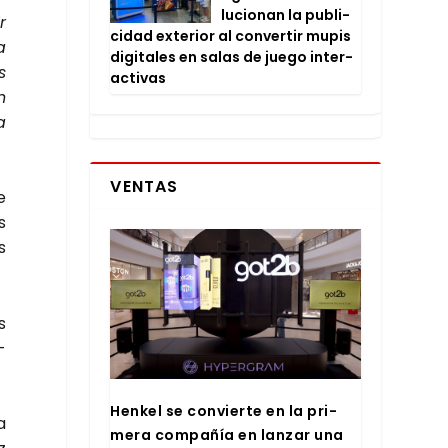
lu­cio­nan la publi­
r
ci­dad exte­rior al con­ver­tir mupis
a
digi­ta­les en salas de jue­go inter­
s
ac­ti­vas
n
a
VENTAS
e
s
s
s
­
Hen­kel se con­vier­te en la pri­
a
me­ra com­pa­ñía en lan­zar una