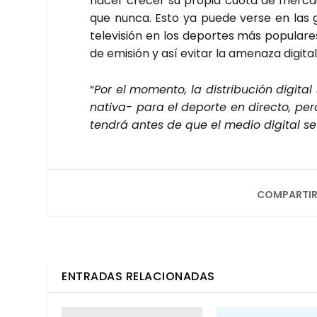
hacer cre­cer su pro­pia cuo­ta de mer­ca­
que nun­ca. Esto ya pue­de ver­se en las 
tele­vi­sión en los depor­tes más popu­la­r
de emi­sión y así evi­tar la ame­na­za digi­tal
“
Por el momen­to, la dis­tri­bu­ción digi­t
na­ti­va- para el depor­te en direc­to, 
ten­drá antes de que el medio digi­tal se 
COMPARTIR
ENTRADAS RELACIONADAS