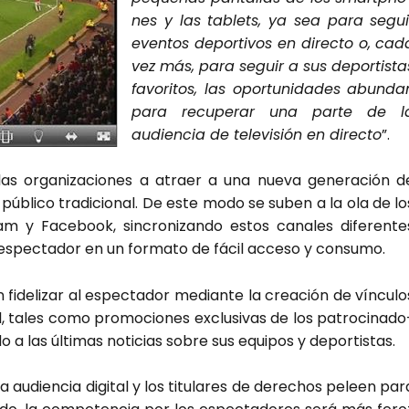
nes y las tablets, ya sea para segui
even­tos depor­ti­vos en direc­to o, cad
vez más, para seguir a sus depor­tis­ta
favo­ri­tos, las opor­tu­ni­da­des abun­da
para recu­pe­rar una par­te de l
audien­cia de tele­vi­sión en direc­to
”.
a las orga­ni­za­cio­nes a atraer a una nue­va gene­ra­ción d
 públi­co tra­di­cio­nal. De este modo se suben a la ola de lo
m y Face­book, sin­cro­ni­zan­do estos cana­les dife­ren­te
l espec­ta­dor en un for­ma­to de fácil acce­so y con­su­mo.
fide­li­zar al espec­ta­dor median­te la crea­ción de víncu­lo
l, tales como pro­mo­cio­nes exclu­si­vas de los patro­ci­na­do
do a las últi­mas noti­cias sobre sus equi­pos y depor­tis­tas.
audien­cia digi­tal y los titu­la­res de dere­chos peleen par