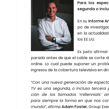
Para los espec­t
segun­da o inclu­
En su
Infor­me An
po de inves­ti­ga
en la actua­li­d
los EE.UU.
Es jus­to afir­ma
para­da antes de que el cable se cor­te def
onli­ne. Lo cual pue­de supo­ner un pro­b
ingre­sos de la cober­tu­ra tele­vi­si­va en 
“
Con una nue­va gene­ra­ción de espec­ta
TV es una segun­da, o inclu­so ter­ce­ra 
ción de los lla­ma­dos ‘millen­nials’ 
para siem­pre la for­ma en que nos con
mun­do
”, afir­ma
Adam Fos­ter
, Group Exec