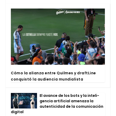
Cómo la alian­za entre Quil­mes y draftLi­ne
con­quis­tó la audien­cia mun­dia­lis­ta
El avan­ce de los bots y la inte­li­
gen­cia arti­fi­cial ame­na­za la
auten­ti­ci­dad de la comu­ni­ca­ción
digi­tal