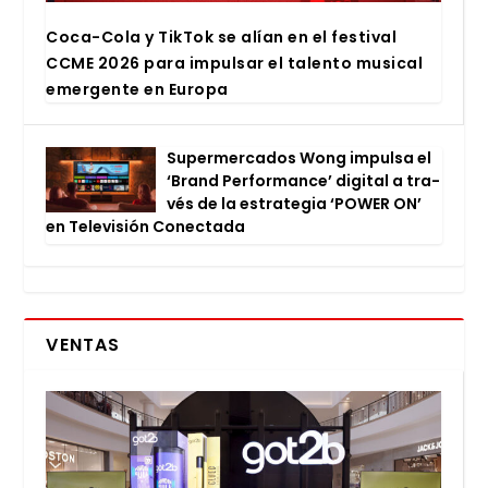
Coca-Cola y Tik­Tok se alían en el fes­ti­val
CCME 2026 para impul­sar el talen­to musi­cal
emer­gen­te en Euro­pa
Super­mer­ca­dos Wong impul­sa el
‘Brand Per­for­man­ce’ digi­tal a tra­
vés de la estra­te­gia ‘POWER ON’
en Tele­vi­sión Conec­ta­da
VENTAS