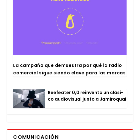
La cam­pa­ña que demues­tra por qué la radio
comer­cial sigue sien­do cla­ve para las mar­cas
Bee­fea­ter 0,0 rein­ven­ta un clá­si­
co audio­vi­sual jun­to a Jami­ro­quai
COMUNICACIÓN