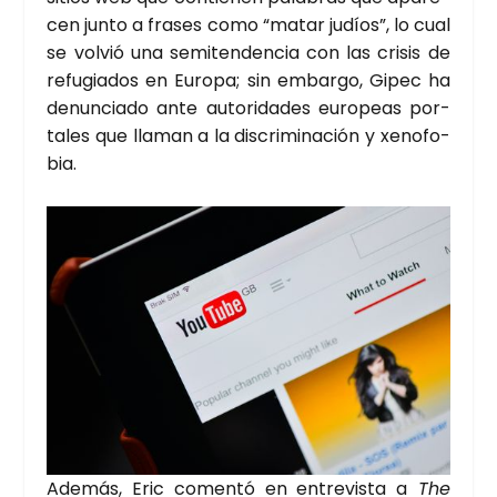
cen jun­to a fra­ses como “matar judíos”, lo cual
se vol­vió una semi­ten­den­cia con las cri­sis de
refu­gia­dos en Euro­pa; sin embar­go, Gipec ha
denun­cia­do ante auto­ri­da­des euro­peas por­
ta­les que lla­man a la dis­cri­mi­na­ción y xeno­fo­
bia.
Ade­más, Eric comen­tó en entre­vis­ta a
The