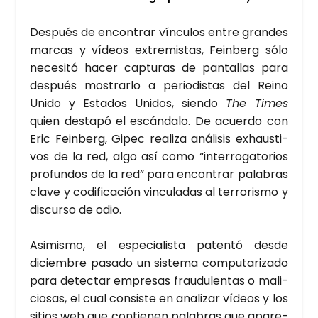
Des­pués de encon­trar víncu­los entre gran­des
mar­cas y vídeos extre­mis­tas, Fein­berg sólo
nece­si­tó hacer cap­tu­ras de pan­ta­llas para
des­pués mos­trar­lo a perio­dis­tas del Rei­no
Uni­do y Esta­dos Uni­dos, sien­do
The Times
quien des­ta­pó el escán­da­lo. De acuer­do con
Eric Fein­berg, Gipec rea­li­za aná­li­sis exhaus­ti­
vos de la red, algo así como “inte­rro­ga­to­rios
pro­fun­dos de la red” para encon­trar pala­bras
cla­ve y codi­fi­ca­ción vin­cu­la­das al terro­ris­mo y
dis­cur­so de odio.
Asi­mis­mo, el espe­cia­lis­ta paten­tó des­de
diciem­bre pasa­do un sis­te­ma compu­tari­za­do
para detec­tar empre­sas frau­du­len­tas o mali­
cio­sas, el cual con­sis­te en ana­li­zar vídeos y los
sitios web que con­tie­nen pala­bras que apa­re­