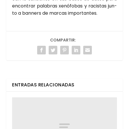
encon­trar pala­bras xenó­fo­bas y racis­tas jun­
to a ban­ners de mar­cas impor­tan­tes.
COMPARTIR:
ENTRADAS RELACIONADAS