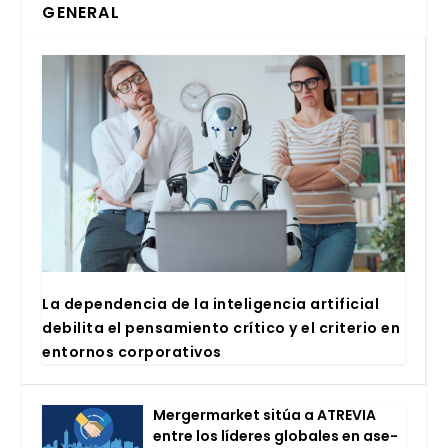
GENERAL
La depen­den­cia de la inte­li­gen­cia arti­fi­cial
debi­li­ta el pen­sa­mien­to crí­ti­co y el cri­te­rio en
entor­nos cor­po­ra­ti­vos
Mer­ger­mar­ket sitúa a ATRE­VIA
entre los líde­res glo­ba­les en ase­