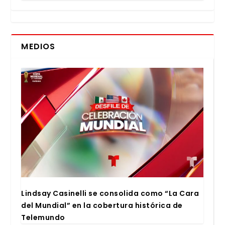
MEDIOS
Lind­say Casi­ne­lli se con­so­li­da como “La Cara
del Mun­dial” en la cober­tu­ra his­tó­ri­ca de
Tele­mun­do