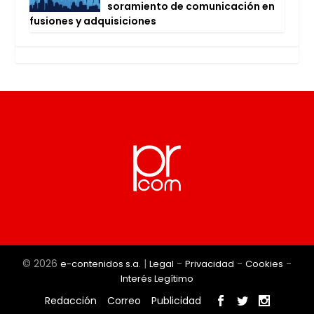
so­ra­mien­to de comu­ni­ca­ción en
fusio­nes y adqui­si­cio­nes
© 2026
|
-
-
-
e-contenidos s.a.
Legal
Privacidad
Cookies
Interés Legítimo
Redacción
Correo
Publicidad