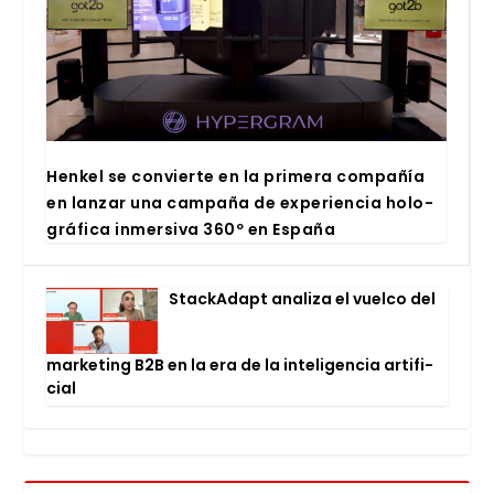
Hen­kel se con­vier­te en la pri­me­ra com­pa­ñía
en lan­zar una cam­pa­ña de expe­rien­cia holo­
grá­fi­ca inmer­si­va 360º en Espa­ña
Stac­kA­dapt ana­li­za el vuel­co del
mar­ke­ting B2B en la era de la inte­li­gen­cia arti­fi­
cial