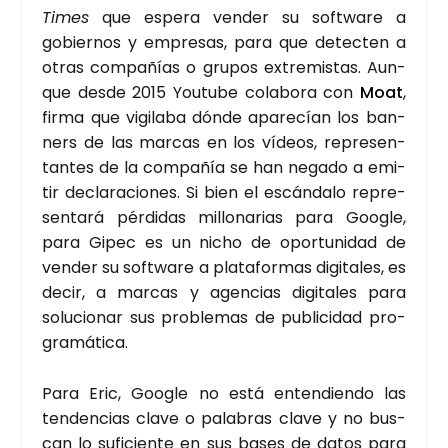
Times
que espe­ra ven­der su soft­wa­re a
gobier­nos y empre­sas, para que detec­ten a
otras com­pa­ñías o gru­pos extre­mis­tas. Aun­
que des­de 2015 You­tu­be cola­bo­ra con
Moat
,
fir­ma que vigi­la­ba dón­de apa­re­cían los ban­
ners de las mar­cas en los vídeos, repre­sen­
tan­tes de la com­pa­ñía se han nega­do a emi­
tir decla­ra­cio­nes. Si bien el escán­da­lo repre­
sen­ta­rá pér­di­das millo­na­rias para Goo­gle,
para Gipec es un nicho de opor­tu­ni­dad de
ven­der su soft­wa­re a pla­ta­for­mas digi­ta­les, es
decir, a mar­cas y agen­cias digi­ta­les para
solu­cio­nar sus pro­ble­mas de publi­ci­dad pro­
gra­má­ti­ca.
Para Eric, Goo­gle no está enten­dien­do las
ten­den­cias cla­ve o pala­bras cla­ve y no bus­
can lo sufi­cien­te en sus bases de datos para