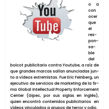
o a
con
o­cer
que
el
res­
pon­
sa­
ble
del
boi­cot publi­ci­ta­rio con­tra You­tu­be, a raíz de
que gran­des mar­cas salían anun­cia­das jun­
to a vídeos extre­mis­tas. Fue Eric Fein­berg, un
eje­cu­ti­vo de ser­vi­cios de mar­ke­ting de la fir­
ma Glo­bal Inte­llec­tual Pro­perty Enfor­ce­ment
Cen­ter (Gipec, por sus siglas en inglés),
quien encon­tró con­te­ni­dos publi­ci­ta­rios en
vídeos vin­cu­la­dos a gru­pos de terror y odio.